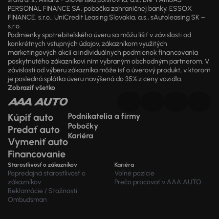
PERSONAL FINANCE SA, pobočka zahraničnej banky, ESSOX
FINANCE, s.r.o., UniCredit Leasing Slovakia, a.s., sAutoleasing SK –
s.r.o.
Podmienky spotrebiteľského úveru sa môžu líšiť v závislosti od
konkrétnych vstupných údajov, zákazníkom využitých
marketingových akcií a individuálnych podmienok financovania
poskytnutého zákazníkovi ním vybraným obchodným partnerom. V
závislosti od výberu zákazníka môže ísť o úverový produkt, v ktorom
je posledná splátka úveru navýšená do 35% z ceny vozidla.
Zobraziť všetko
Kúpiť auto
Podnikatelia a firmy
Pobočky
Predať auto
Kariéra
Vymeniť auto
Financovanie
Starostlivosť o zákazníkov
Kariéra
Popredajná starostlivosť o
Voľné pozície
zákazníkov
Prečo pracovať v AAA AUTO
Reklamácie / Sťažnosti
Ombudsman