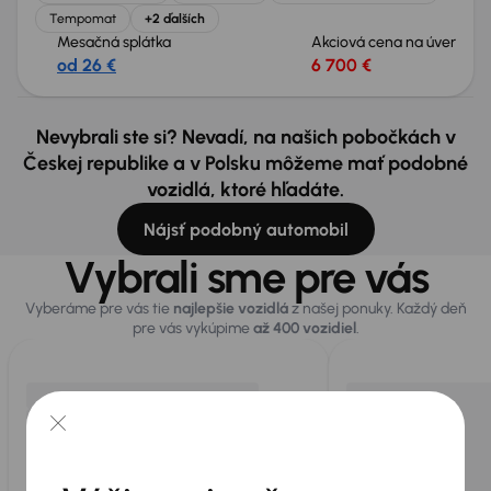
Tempomat
+2 ďalších
Mesačná splátka
Akciová cena na úver
od 26 €
6 700 €
Nevybrali ste si? Nevadí, na našich pobočkách v
Českej republike a v Polsku môžeme mať podobné
vozidlá, ktoré hľadáte.
Nájsť podobný automobil
Vybrali sme pre vás
Vyberáme pre vás tie
najlepšie vozidlá
z našej ponuky. Každý deň
pre vás vykúpime
až 400 vozidiel
.