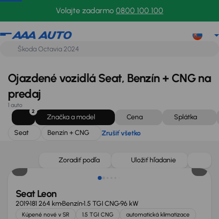
Seat
Benzín + CNG
Zrušiť všetko
Volajte zadarmo
0800 100 100
Ojazdené vozidlá Seat, Benzín + CNG na
predaj
1 auto
2
Značka a model
Cena
Splátka
Seat
Benzín + CNG
Zrušiť všetko
Zlacnené o 800 €
Zoradiť podľa
Uložiť hľadanie
Seat Leon
2019
181 264 km
Benzín
1.5 TGI CNG
96 kW
Kúpené nové v SR
1.5 TGI CNG
automatická klimatizace