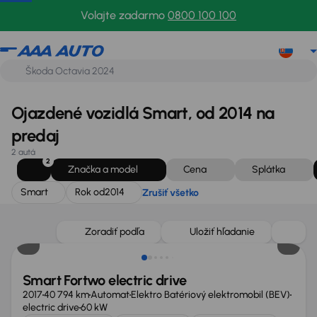
Smart
Rok od
2014
Zrušiť všetko
Volajte zadarmo
0800 100 100
Ojazdené vozidlá Smart, od 2014 na
predaj
2 autá
2
Značka a model
Cena
Splátka
Smart
Rok od
2014
Zrušiť všetko
Zoradiť podľa
Uložiť hľadanie
Smart Fortwo electric drive
2017
40 794 km
Automat
Elektro Batériový elektromobil (BEV)
electric drive
60 kW