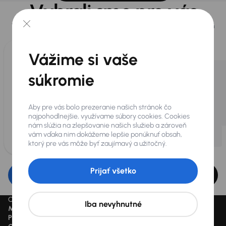
Vybrali sme pre vás
Vyberáme pre vás tie
najlepšie vozidlá
z našej ponuky. Každý deň
pre vás vykúpime
až 400 vozidiel
.
Vážime si vaše
súkromie
Aby pre vás bolo prezeranie našich stránok čo
najpohodlnejšie, využívame súbory cookies. Cookies
nám slúžia na zlepšovanie našich služieb a zároveň
vám vďaka nim dokážeme lepšie ponúknuť obsah,
ktorý pre vás môže byť zaujímavý a užitočný.
Prijať všetko
Upraviť filter
Ceny sú vrátane DPH pokiaľ nie je uvedené inak.
Iba nevyhnutné
Mesačne od
je minimálna možná mesačná splátka.
Preškrtnutý cenový údaj
je cena pred zľavou.