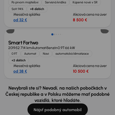
Po prvom majiteľovi
Servisná knižka
Kúpené nové v SR
SoH 94%
+8 ďalších
Mesačná splátka
Akciová cena na úver
od 32 €
8 500 €
Smart Fortwo
2019
52 714 km
Automat
Benzín
0.9T
66 kW
0.9T
Automat
Navi
automatická klimatizace
+2 ďalších
Mesačná splátka
Akciová cena na úver
od 38 €
10 500 €
Nevybrali ste si? Nevadí, na našich pobočkách v
Českej republike a v Polsku môžeme mať podobné
vozidlá, ktoré hľadáte.
Nájsť podobný automobil