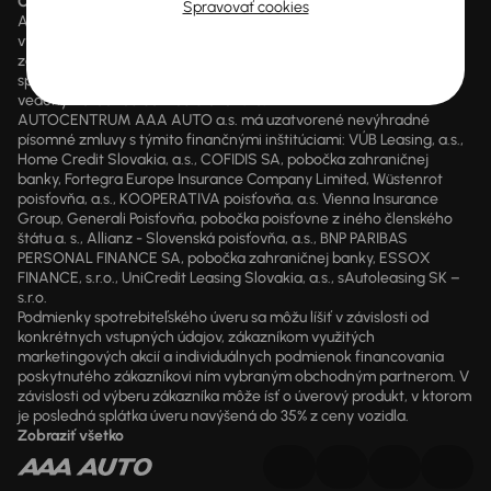
Cena
je cena aktuálne platná.
Spravovať cookies
AUTOCENTRUM AAA AUTO a.s. je samostatný finančný agent
vykonávajúci finančné sprostredkovanie v sektore poistenia alebo
zaistenia a sektore poskytovania úverov, úverov na bývanie a
spotrebiteľských úverov zapísaný v registri pod číslom 203771
vedený Národnou bankou Slovenska.
AUTOCENTRUM AAA AUTO a.s. má uzatvorené nevýhradné
písomné zmluvy s týmito finančnými inštitúciami: VÚB Leasing, a.s.,
Home Credit Slovakia, a.s., COFIDIS SA, pobočka zahraničnej
banky, Fortegra Europe Insurance Company Limited, Wüstenrot
poisťovňa, a.s., KOOPERATIVA poisťovňa, a.s. Vienna Insurance
Group, Generali Poisťovňa, pobočka poisťovne z iného členského
štátu a. s., Allianz - Slovenská poisťovňa, a.s., BNP PARIBAS
PERSONAL FINANCE SA, pobočka zahraničnej banky, ESSOX
FINANCE, s.r.o., UniCredit Leasing Slovakia, a.s., sAutoleasing SK –
s.r.o.
Podmienky spotrebiteľského úveru sa môžu líšiť v závislosti od
konkrétnych vstupných údajov, zákazníkom využitých
marketingových akcií a individuálnych podmienok financovania
poskytnutého zákazníkovi ním vybraným obchodným partnerom. V
závislosti od výberu zákazníka môže ísť o úverový produkt, v ktorom
je posledná splátka úveru navýšená do 35% z ceny vozidla.
Zobraziť všetko