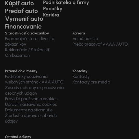
Kúpiť auto
Podnikatelia a firmy
Pobočky
Predať auto
Kariéra
Vymeniť auto
Financovanie
Starostlivosť o zákazníkov
Kariéra
Popredajná starostlivosť o
Voľné pozície
zákazníkov
Prečo pracovať v AAA AUTO
Reklamácie / Sťažnosti
Ombudsman
Právné dokumenty
Kontakty
Podmienky používania
Kontakty
webových stránok AAA AUTO
Kontakty pre média
Zásady ochrany a spracúvania
osobných údajov
Pravidlá používania cookies
Upraviť nastavenia cookies
Dokumenty na stiahnutie
Žiadosť o opravu osobných
údajov
Ostatné odkazy