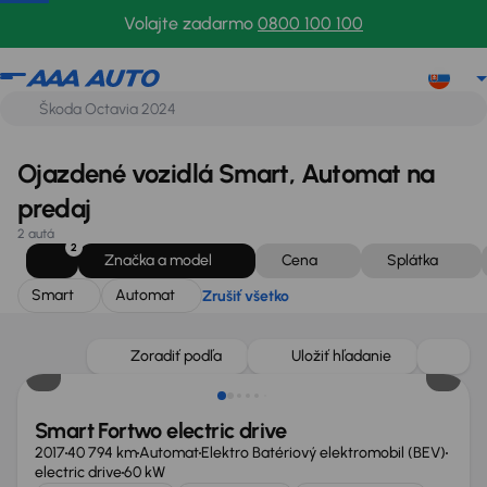
Smart
Automat
Zrušiť všetko
Volajte zadarmo
0800 100 100
Ojazdené vozidlá Smart, Automat na
predaj
2 autá
2
Značka a model
Cena
Splátka
Smart
Automat
Zrušiť všetko
Zoradiť podľa
Uložiť hľadanie
Smart Fortwo electric drive
2017
40 794 km
Automat
Elektro Batériový elektromobil (BEV)
electric drive
60 kW