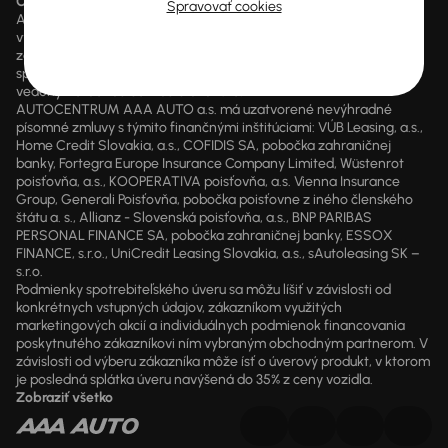
Cena
je cena aktuálne platná.
Spravovať cookies
AUTOCENTRUM AAA AUTO a.s. je samostatný finančný agent
vykonávajúci finančné sprostredkovanie v sektore poistenia alebo
zaistenia a sektore poskytovania úverov, úverov na bývanie a
spotrebiteľských úverov zapísaný v registri pod číslom 203771
vedený Národnou bankou Slovenska.
AUTOCENTRUM AAA AUTO a.s. má uzatvorené nevýhradné
písomné zmluvy s týmito finančnými inštitúciami: VÚB Leasing, a.s.,
Home Credit Slovakia, a.s., COFIDIS SA, pobočka zahraničnej
banky, Fortegra Europe Insurance Company Limited, Wüstenrot
poisťovňa, a.s., KOOPERATIVA poisťovňa, a.s. Vienna Insurance
Group, Generali Poisťovňa, pobočka poisťovne z iného členského
štátu a. s., Allianz - Slovenská poisťovňa, a.s., BNP PARIBAS
PERSONAL FINANCE SA, pobočka zahraničnej banky, ESSOX
FINANCE, s.r.o., UniCredit Leasing Slovakia, a.s., sAutoleasing SK –
s.r.o.
Podmienky spotrebiteľského úveru sa môžu líšiť v závislosti od
konkrétnych vstupných údajov, zákazníkom využitých
marketingových akcií a individuálnych podmienok financovania
poskytnutého zákazníkovi ním vybraným obchodným partnerom. V
závislosti od výberu zákazníka môže ísť o úverový produkt, v ktorom
je posledná splátka úveru navýšená do 35% z ceny vozidla.
Zobraziť všetko