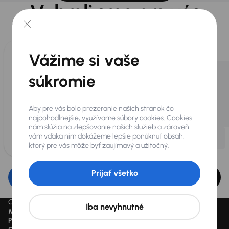
Vybrali sme pre vás
Vyberáme pre vás tie
najlepšie vozidlá
z našej ponuky. Každý deň
pre vás vykúpime
až 400 vozidiel
.
Vážime si vaše
súkromie
Aby pre vás bolo prezeranie našich stránok čo
najpohodlnejšie, využívame súbory cookies. Cookies
nám slúžia na zlepšovanie našich služieb a zároveň
vám vďaka nim dokážeme lepšie ponúknuť obsah,
ktorý pre vás môže byť zaujímavý a užitočný.
Prijať všetko
Upraviť filter
Ceny sú vrátane DPH pokiaľ nie je uvedené inak.
Iba nevyhnutné
Mesačne od
je minimálna možná mesačná splátka.
Preškrtnutý cenový údaj
je cena pred zľavou.