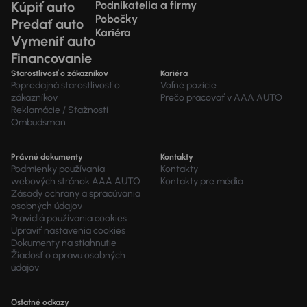
Kúpiť auto
Podnikatelia a firmy
Pobočky
Predať auto
Kariéra
Vymeniť auto
Financovanie
Starostlivosť o zákazníkov
Kariéra
Popredajná starostlivosť o
Voľné pozície
zákazníkov
Prečo pracovať v AAA AUTO
Reklamácie / Sťažnosti
Ombudsman
Právné dokumenty
Kontakty
Podmienky používania
Kontakty
webových stránok AAA AUTO
Kontakty pre média
Zásady ochrany a spracúvania
osobných údajov
Pravidlá používania cookies
Upraviť nastavenia cookies
Dokumenty na stiahnutie
Žiadosť o opravu osobných
údajov
Ostatné odkazy