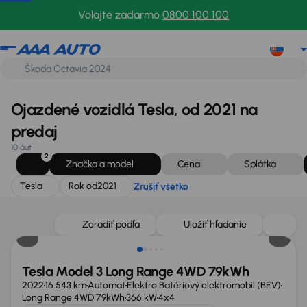
Tesla
Rok od
2021
Zrušiť všetko
Volajte zadarmo
0800 100 100
Ojazdené vozidlá Tesla, od 2021 na
predaj
10 áut
2
Značka a model
Cena
Splátka
Tesla
Rok od
2021
Zrušiť všetko
Zoradiť podľa
Uložiť hľadanie
Tesla Model 3 Long Range 4WD 79kWh
2022
16 543 km
Automat
Elektro Batériový elektromobil (BEV)
Long Range 4WD 79kWh
366 kW
4x4