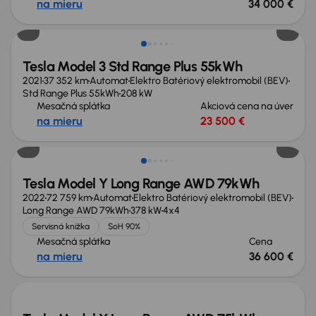
na mieru
34 000 €
Tesla Model 3 Std Range Plus 55kWh
2021
37 352 km
Automat
Elektro Batériový elektromobil (BEV)
Std Range Plus 55kWh
208 kW
Mesačná splátka
Akciová cena na úver
na mieru
23 500 €
Možnosť odpočtu DPH
Tesla Model Y Long Range AWD 79kWh
2022
72 759 km
Automat
Elektro Batériový elektromobil (BEV)
Long Range AWD 79kWh
378 kW
4x4
Servisná knižka
SoH 90%
Mesačná splátka
Cena
na mieru
36 600 €
Nové v ponuke