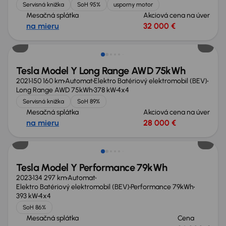
Servisná knižka
SoH 95%
usporny motor
Mesačná splátka
Akciová cena na úver
na mieru
32 000 €
Tesla Model Y Long Range AWD 75kWh
2021
150 160 km
Automat
Elektro Batériový elektromobil (BEV)
Long Range AWD 75kWh
378 kW
4x4
Servisná knižka
SoH 89%
Mesačná splátka
Akciová cena na úver
na mieru
28 000 €
Možnosť odpočtu DPH
Tesla Model Y Performance 79kWh
2023
134 297 km
Automat
Elektro Batériový elektromobil (BEV)
Performance 79kWh
393 kW
4x4
SoH 86%
Mesačná splátka
Cena