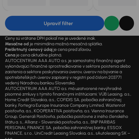
Upraviť filter
Ceny sú vrátane DPH pokiaľ nie je uvedené inak.
Mesačne od
je minimálna možná mesačná splátka.
Preškrtnutý cenový údaj
je cena pred zľavou.
Cena
je cena aktuálne platná.
AUTOCENTRUM AAA AUTO a.s. je samostatný finančný agent
vykonávajúci finančné sprostredkovanie v sektore poistenia alebo
zaistenia a sektore poskytovania úverov, úverov na bývanie a
spotrebiteľských úverov zapísaný v registri pod číslom 203771
vedený Národnou bankou Slovenska.
AUTOCENTRUM AAA AUTO a.s. má uzatvorené nevýhradné
písomné zmluvy s týmito finančnými inštitúciami: VÚB Leasing, a.s.,
Home Credit Slovakia, a.s., COFIDIS SA, pobočka zahraničnej
banky, Fortegra Europe Insurance Company Limited, Wüstenrot
poisťovňa, a.s., KOOPERATIVA poisťovňa, a.s. Vienna Insurance
Group, Generali Poisťovňa, pobočka poisťovne z iného členského
štátu a. s., Allianz - Slovenská poisťovňa, a.s., BNP PARIBAS
PERSONAL FINANCE SA, pobočka zahraničnej banky, ESSOX
FINANCE, s.r.o., UniCredit Leasing Slovakia, a.s., sAutoleasing SK –
s.r.o.