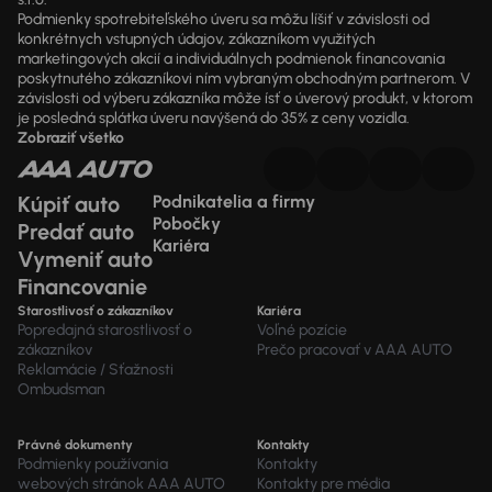
Podmienky spotrebiteľského úveru sa môžu líšiť v závislosti od
konkrétnych vstupných údajov, zákazníkom využitých
marketingových akcií a individuálnych podmienok financovania
poskytnutého zákazníkovi ním vybraným obchodným partnerom. V
závislosti od výberu zákazníka môže ísť o úverový produkt, v ktorom
je posledná splátka úveru navýšená do 35% z ceny vozidla.
Zobraziť všetko
Kúpiť auto
Podnikatelia a firmy
Pobočky
Predať auto
Kariéra
Vymeniť auto
Financovanie
Starostlivosť o zákazníkov
Kariéra
Popredajná starostlivosť o
Voľné pozície
zákazníkov
Prečo pracovať v AAA AUTO
Reklamácie / Sťažnosti
Ombudsman
Právné dokumenty
Kontakty
Podmienky používania
Kontakty
webových stránok AAA AUTO
Kontakty pre média