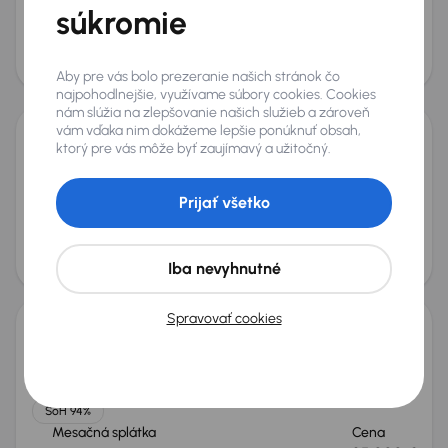
súkromie
Po prvom majiteľovi
SoH 90%
Mesačná splátka
Akciová cena na úver
na mieru
30 000 €
Aby pre vás bolo prezeranie našich stránok čo
Nové v ponuke
najpohodlnejšie, využívame súbory cookies. Cookies
nám slúžia na zlepšovanie našich služieb a zároveň
vám vďaka nim dokážeme lepšie ponúknuť obsah,
ktorý pre vás môže byť zaujímavý a užitočný.
Tesla Model Y Long Range AWD 75kWh
2022
92 722 km
Automat
Elektro Batériový elektromobil (BEV)
Long Range AWD 75kWh
378 kW
4x4
Prijať všetko
SoH 91%
Mesačná splátka
Cena
na mieru
35 000 €
Iba nevyhnutné
Nové v ponuke
Spravovať cookies
Tesla Model Y Long Range AWD 75kWh
2022
68 197 km
Automat
Elektro Batériový elektromobil (BEV)
Long Range AWD 75kWh
378 kW
4x4
SoH 94%
Mesačná splátka
Cena