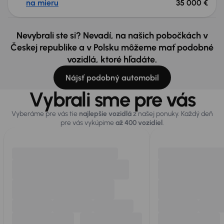
na mieru
35 000 €
Nevybrali ste si? Nevadí, na našich pobočkách v
Českej republike a v Polsku môžeme mať podobné
vozidlá, ktoré hľadáte.
Nájsť podobný automobil
Vybrali sme pre vás
Vyberáme pre vás tie
najlepšie vozidlá
z našej ponuky. Každý deň
pre vás vykúpime
až 400 vozidiel
.