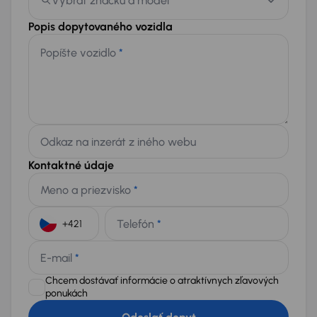
Vybrať značku a model
Popis dopytovaného vozidla
Popíšte vozidlo
*
Odkaz na inzerát z iného webu
Kontaktné údaje
Meno a priezvisko
*
Telefón
*
+421
E-mail
*
Chcem dostávať informácie o atraktívnych zľavových
ponukách