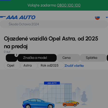
Opel
Astra
Rok od
2025
Zrušiť všetko
Volajte zadarmo
0800 100 100
Ojazdené vozidlá Opel Astra, od 2025
na predaj
0 áut
3
Značka a model
Cena
Splátka
Opel
Astra
Rok od
2025
Zrušiť všetko