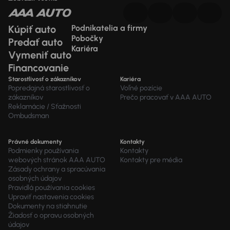
Kúpiť auto
Podnikatelia a firmy
Pobočky
Predať auto
Kariéra
Vymeniť auto
Financovanie
Starostlivosť o zákazníkov
Kariéra
Popredajná starostlivosť o
Voľné pozície
zákazníkov
Prečo pracovať v AAA AUTO
Reklamácie / Sťažnosti
Ombudsman
Právné dokumenty
Kontakty
Podmienky používania
Kontakty
webových stránok AAA AUTO
Kontakty pre média
Zásady ochrany a spracúvania
osobných údajov
Pravidlá používania cookies
Upraviť nastavenia cookies
Dokumenty na stiahnutie
Žiadosť o opravu osobných
údajov