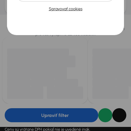
Mesačná splátka
Akciová cena na úver
od 58 €
15 700 €
Spravovať cookies
Vybrali sme pre vás
Vyberáme pre vás tie
najlepšie vozidlá
z našej ponuky. Každý deň
pre vás vykúpime
až 400 vozidiel
.
Upraviť filter
Ceny sú vrátane DPH pokiaľ nie je uvedené inak.