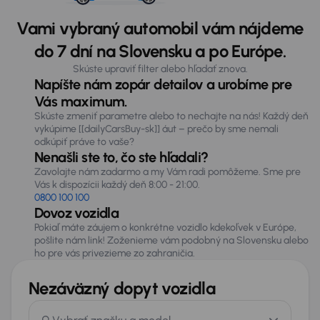
Vami vybraný automobil vám nájdeme
do 7 dní na Slovensku a po Európe.
Skúste upraviť filter alebo hľadať znova.
Napíšte nám zopár detailov a urobíme pre
Vás maximum.
Skúste zmeniť parametre alebo to nechajte na nás! Každý deň
vykúpime [[dailyCarsBuy-sk]] áut – prečo by sme nemali
odkúpiť práve to vaše?
Nenašli ste to, čo ste hľadali?
Zavolajte nám zadarmo a my Vám radi pomôžeme. Sme pre
Vás k dispozícii každý deň 8:00 - 21:00.
0800 100 100
Dovoz vozidla
Pokiaľ máte záujem o konkrétne vozidlo kdekoľvek v Európe,
pošlite nám link! Zoženieme vám podobný na Slovensku alebo
ho pre vás privezieme zo zahraničia.
Nezáväzný dopyt vozidla