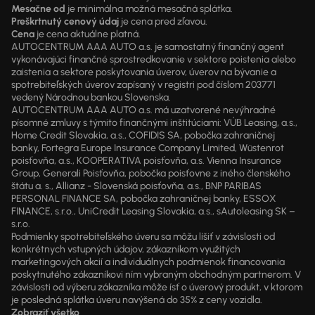
Mesačne od
je minimálna možná mesačná splátka.
Preškrtnutý cenový údaj
je cena pred zľavou.
Cena
je cena aktuálne platná.
AUTOCENTRUM AAA AUTO a.s. je samostatný finančný agent
vykonávajúci finančné sprostredkovanie v sektore poistenia alebo
zaistenia a sektore poskytovania úverov, úverov na bývanie a
spotrebiteľských úverov zapísaný v registri pod číslom 203771
vedený Národnou bankou Slovenska.
AUTOCENTRUM AAA AUTO a.s. má uzatvorené nevýhradné
písomné zmluvy s týmito finančnými inštitúciami: VÚB Leasing, a.s.,
Home Credit Slovakia, a.s., COFIDIS SA, pobočka zahraničnej
banky, Fortegra Europe Insurance Company Limited, Wüstenrot
poisťovňa, a.s., KOOPERATIVA poisťovňa, a.s. Vienna Insurance
Group, Generali Poisťovňa, pobočka poisťovne z iného členského
štátu a. s., Allianz - Slovenská poisťovňa, a.s., BNP PARIBAS
PERSONAL FINANCE SA, pobočka zahraničnej banky, ESSOX
FINANCE, s.r.o., UniCredit Leasing Slovakia, a.s., sAutoleasing SK –
s.r.o.
Podmienky spotrebiteľského úveru sa môžu líšiť v závislosti od
konkrétnych vstupných údajov, zákazníkom využitých
marketingových akcií a individuálnych podmienok financovania
poskytnutého zákazníkovi ním vybraným obchodným partnerom. V
závislosti od výberu zákazníka môže ísť o úverový produkt, v ktorom
je posledná splátka úveru navýšená do 35% z ceny vozidla.
Zobraziť všetko