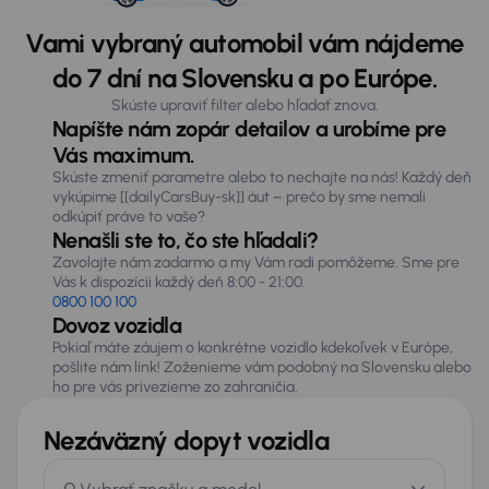
Vami vybraný automobil vám nájdeme
do 7 dní na Slovensku a po Európe.
Skúste upraviť filter alebo hľadať znova.
Napíšte nám zopár detailov a urobíme pre
Vás maximum.
Skúste zmeniť parametre alebo to nechajte na nás! Každý deň
vykúpime [[dailyCarsBuy-sk]] áut – prečo by sme nemali
odkúpiť práve to vaše?
Nenašli ste to, čo ste hľadali?
Zavolajte nám zadarmo a my Vám radi pomôžeme. Sme pre
Vás k dispozícii každý deň 8:00 - 21:00.
0800 100 100
Dovoz vozidla
Pokiaľ máte záujem o konkrétne vozidlo kdekoľvek v Európe,
pošlite nám link! Zoženieme vám podobný na Slovensku alebo
ho pre vás privezieme zo zahraničia.
Nezáväzný dopyt vozidla