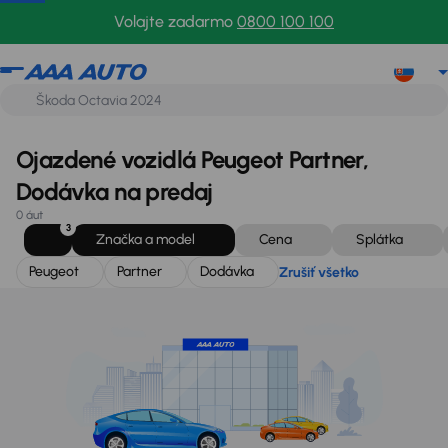
Peugeot
Partner
Dodávka
Zrušiť všetko
Volajte zadarmo
0800 100 100
Ojazdené vozidlá Peugeot Partner,
Dodávka na predaj
0 áut
3
Značka a model
Cena
Splátka
Peugeot
Partner
Dodávka
Zrušiť všetko