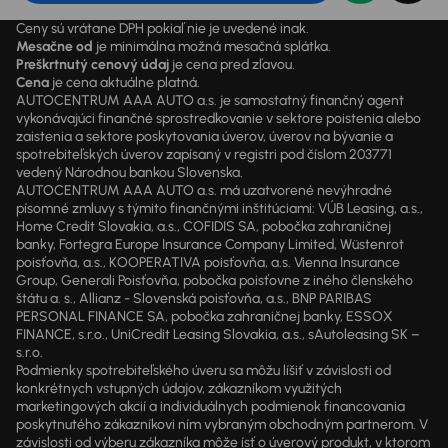
Ceny sú vrátane DPH pokiaľ nie je uvedené inak.
Mesačne od
je minimálna možná mesačná splátka.
Preškrtnutý cenový údaj
je cena pred zľavou.
Cena
je cena aktuálne platná.
AUTOCENTRUM AAA AUTO a.s. je samostatný finančný agent
vykonávajúci finančné sprostredkovanie v sektore poistenia alebo
zaistenia a sektore poskytovania úverov, úverov na bývanie a
spotrebiteľských úverov zapísaný v registri pod číslom 203771
vedený Národnou bankou Slovenska.
AUTOCENTRUM AAA AUTO a.s. má uzatvorené nevýhradné
písomné zmluvy s týmito finančnými inštitúciami: VÚB Leasing, a.s.,
Home Credit Slovakia, a.s., COFIDIS SA, pobočka zahraničnej
banky, Fortegra Europe Insurance Company Limited, Wüstenrot
poisťovňa, a.s., KOOPERATIVA poisťovňa, a.s. Vienna Insurance
Group, Generali Poisťovňa, pobočka poisťovne z iného členského
štátu a. s., Allianz - Slovenská poisťovňa, a.s., BNP PARIBAS
PERSONAL FINANCE SA, pobočka zahraničnej banky, ESSOX
FINANCE, s.r.o., UniCredit Leasing Slovakia, a.s., sAutoleasing SK –
s.r.o.
Podmienky spotrebiteľského úveru sa môžu líšiť v závislosti od
konkrétnych vstupných údajov, zákazníkom využitých
marketingových akcií a individuálnych podmienok financovania
poskytnutého zákazníkovi ním vybraným obchodným partnerom. V
závislosti od výberu zákazníka môže ísť o úverový produkt, v ktorom