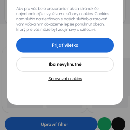
Odoslať dopyt
Aby pre vás bolo prezeranie našich stránok čo
AURES Holdings a.s., so sídlom Dopravákov 874/15, Čimice, 184 00 Praha 8 bude
uchovávať a spracovávať vaše osobné údaje v súlade so zásadami ochrany a
najpohodlnejšie, využívame súbory cookies. Cookies
spracovania
osobných údajov
.
nám slúžia na zlepšovanie našich služieb a zároveň
vám vďaka nim dokážeme lepšie ponúknuť obsah,
Vybrali sme pre vás
ktorý pre vás môže byť zaujímavý a užitočný.
Vyberáme pre vás tie
najlepšie vozidlá
z našej ponuky. Každý deň
pre vás vykúpime
až 400 vozidiel
.
Prijať všetko
Iba nevyhnutné
Spravovať cookies
Upraviť filter