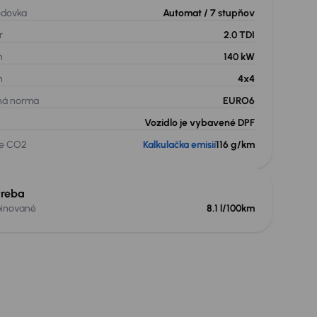
odovka
Automat
/ 7 stupňov
r
2.0 TDI
n
140 kW
n
4x4
ná norma
EURO6
Vozidlo je vybavené DPF
ie CO2
Kalkulačka emisií
116 g/km
reba
inované
8.1 l/100km