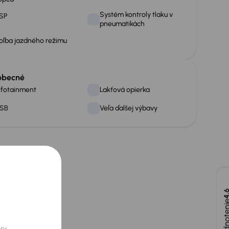
Systém kontroly tlaku v
SP
pneumatikách
oľba jazdného režimu
obecné
nfotainment
Lakťová opierka
SB
Veľa ďalšej výbavy
4,
ory