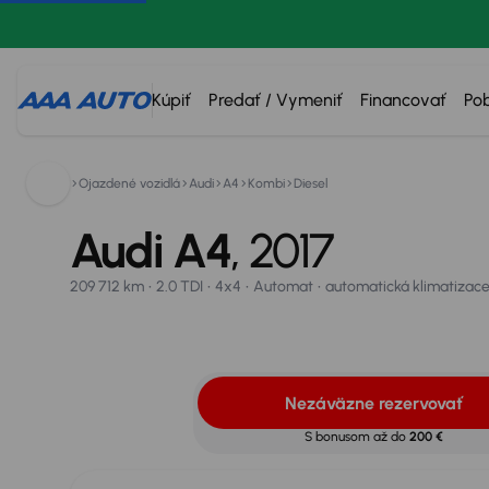
Kúpiť
Predať / Vymeniť
Financovať
Po
Audi A4
0800 100 100
Ojazdené vozidlá
Audi
A4
Kombi
Diesel
2017
209 712 km
2.0 TDI
4x4
Automat
automatická klimatizace
Nezáväzne rezervovať
Vypočítať splátky
Vymeňte
Audi A4
, 2017
209 712 km
2.0 TDI
4x4
Automat
automatická klimatizac
Úrok od
3,95 %
20
Nezáväzne rezervovať
S bonusom až do
200 €