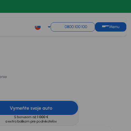
0800 100 100
Menu
Mesačná splátka
Cena
Akciová cena na úver
od 41 €
nie
12 800 €
11 800 €
Vypočítať splátky
s
úrokom od
3,95 %
enie
Vymeňte svoje auto
S bonusom až
1 000 €
a extra balíkom pre podnikateľov