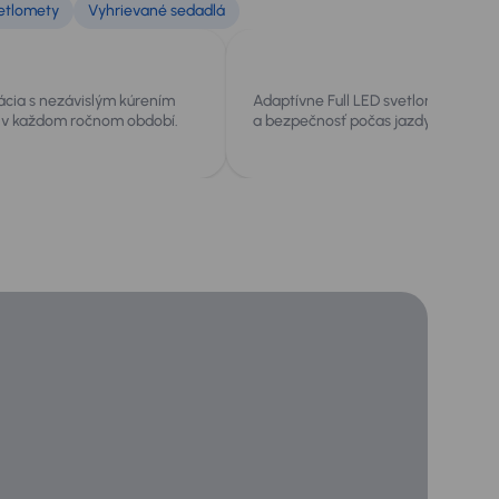
vetlomety
Vyhrievané sedadlá
ácia s nezávislým kúrením
Adaptívne Full LED svetlomety zlepšu
 v každom ročnom období.
a bezpečnosť počas jazdy.