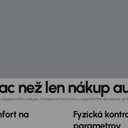
ac než len nákup a
otu bezpečného nákupu, transparentnú históriu a komfortné doručenie až
fort na
Fyzická kontr
parametrov