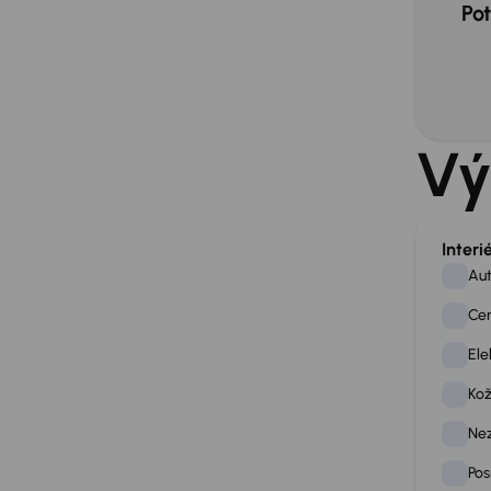
Pot
Vý
Interi
Aut
Cen
Ele
Kož
Nez
Pos