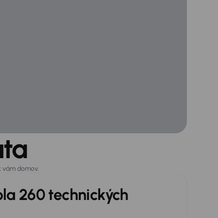
uta
 k vám domov.
ola 260 technických