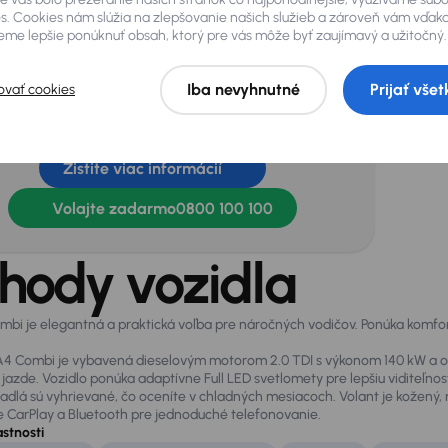
s. Cookies nám slúžia na zlepšovanie našich služieb a zároveň vám vďak
ptívne svetlomety
Dažďový senzor
me lepšie ponúknuť obsah, ktorý pre vás môže byť zaujímavý a užitočný.
č na kolesá
Ťažné zariadenie
Iba nevyhnutné
Prijať všet
ovať cookies
rebujete ešte viac informácií o vozidle?
Zistite viac informácií
Volajte zadarmo
0800 100 100
hody vozidla
bi je elegantná a praktická voľba pre náročných vodičov. Ponúka komfort
A4 Combi je vybavená dieselovým motorom 2.0 TDI s výkonom 140 kW a o
 jazde. Vozidlo ponúka adaptívne Full LED svetlomety pre lepšiu viditeľnos
adlá sú vyhrievané, čo oceníte v chladných mesiacoch. Volant je kožený,
e CarPlay a Bluetooth pre jednoduché telefonovanie.
astnosti