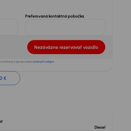
Preferovaná kontaktná pobočka
Nezáväzne rezervovať vozidlo
ami ochrany a spracovania
osobných údajov
.
0 €
or
o
Diesel