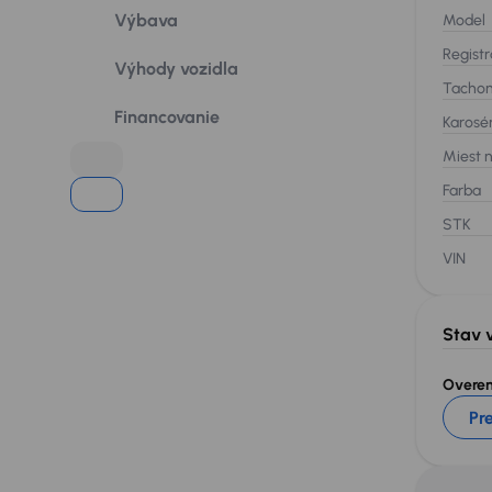
Výbava
Model
Registr
Výhody vozidla
Tacho
Financovanie
Karosé
Miest 
Farba
STK
VIN
Stav 
Overeni
Pre