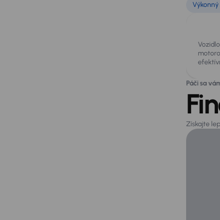
Výkonný 
Vozidl
motorom
efektív
Páči sa vá
Fi
Získajte l