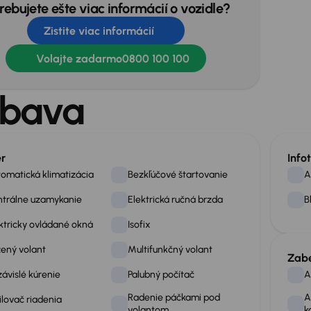
rebujete ešte viac informácií o vozidle?
Zistite viac informácií
Volajte zadarmo
0800 100 100
bava
ér
Info
omatická klimatizácia
Bezkľúčové štartovanie
A
trálne uzamykanie
Elektrická ručná brzda
B
ktricky ovládané okná
Isofix
ený volant
Multifunkčný volant
Zab
ávislé kúrenie
Palubný počítač
A
Radenie páčkami pod
A
ilovač riadenia
volantom
k