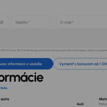
Telefón
*
E-mail
*
+421
v 874/15, Čimice, 184 00 Praha 8 bude uchovávať a spracovávať vaše osobné údaje v súlade so zásad
 viac informácií o vozidle
Vymeniť s bonusom až 1 00
formácie
l auta
Mot
a
Audi
Paliv