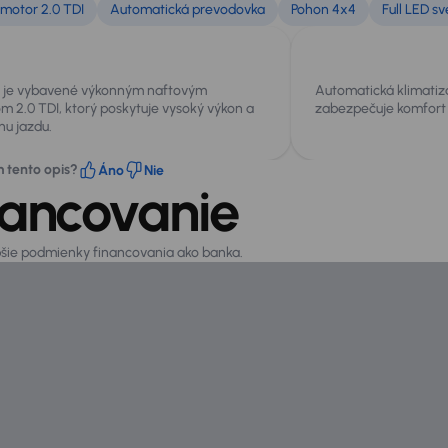
motor 2.0 TDI
Automatická prevodovka
Pohon 4x4
Full LED s
o je vybavené výkonným naftovým
Automatická klimatiz
 2.0 TDI, ktorý poskytuje vysoký výkon a
zabezpečuje komfort
nu jazdu.
m tento opis?
Áno
Nie
nancovanie
epšie podmienky financovania ako banka.