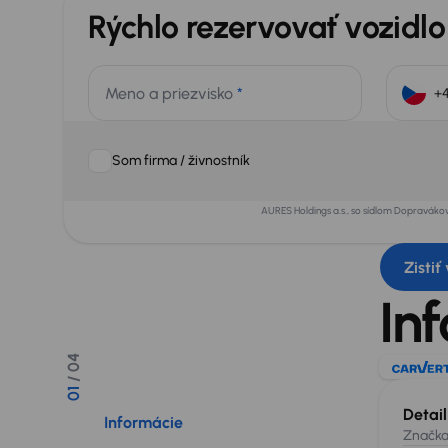
Rýchlo rezervovať vozidlo
Meno a priezvisko
*
Som firma / živnostník
AURES Holdings a.s., so sídlom Dopraváko
Zistiť
In
/ 04
01
Detai
Informácie
Značk