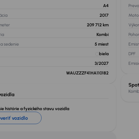
A4
Prev
ácia
2017
Moto
meter
209 712 km
Výko
ria
Kombi
Poho
na sedenie
5
miest
Emis
biela
DPF
3/2027
Emis
WAUZZZF41HA110182
Spot
Komb
vozidla
e histórie a fyzického stavu vozidla
veriť vozidlo