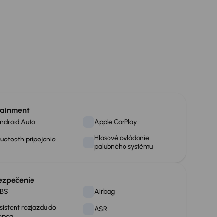
tainment
ndroid Auto
Apple CarPlay
Hlasové ovládanie
luetooth pripojenie
palubného systému
ezpečenie
BS
Airbag
sistent rozjazdu do
ASR
opca