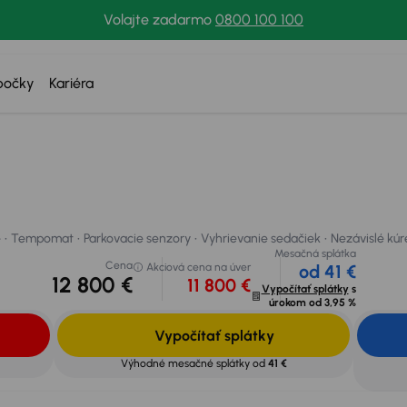
Volajte zadarmo
0800 100 100
bočky
Kariéra
Tempomat
Parkovacie senzory
Vyhrievanie sedačiek
Nezávislé kúre
 svoje auto
e
Tempomat
Parkovacie senzory
Vyhrievanie sedačiek
Nezávislé kúr
Mesačná splátka
Cena
Akciová cena na úver
od 41 €
12 800 €
11 800 €
Vypočítať splátky
s
úrokom od
3,95 %
Vypočítať splátky
Výhodné mesačné splátky od
41 €