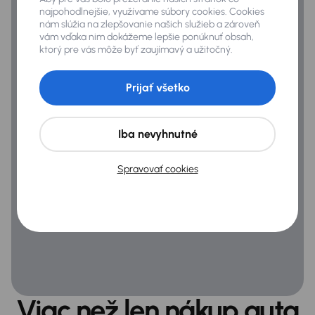
najpohodlnejšie, využívame súbory cookies. Cookies
nám slúžia na zlepšovanie našich služieb a zároveň
vám vďaka nim dokážeme lepšie ponúknuť obsah,
Infotainment
ktorý pre vás môže byť zaujímavý a užitočný.
Bluetooth pripojenie
Prijať všetko
Zabezpečenie
ABS
Iba nevyhnutné
Airbag
Spravovať cookies
Alarm
Asistent rozjazdu do kopca
Asistent zjazdu z kopca
ASR
ESP
Viac než len nákup auta
Systém kontroly tlaku v pneumatikách