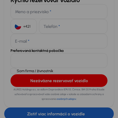
Meno a priezvisko
*
Telefón
*
+421
E-mail
*
Preferovaná kontaktná pobočka
Som firma / živnostník
Nezáväzne rezervovať vozidlo
AURES Holdings a.s., so sídlom Dopravákov 874/15, Čimice, 184 00 Praha 8 bude
uchovávať a spracovávať vaše osobné údaje v súlade so zásadami ochrany a
spracovania
osobných údajov
.
Zistiť viac informácií o vozidle