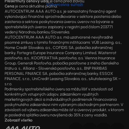
Preškrtnutý cenový údaj
je cena pred zľavou.
Výhercovia súťaží
Cena
je cena aktuálne platná.
AUTOCENTRUM AAA AUTO a.s. je samostatný finančný agent
vykonávajúci finančné sprostredkovanie v sektore poistenia alebo
zaistenia a sektore poskytovania úverov, úverov na bývanie a
spotrebiteľských úverov zapísaný v registri pod číslom 203771
vedený Národnou bankou Slovenska.
AUTOCENTRUM AAA AUTO a.s. má uzatvorené nevýhradné
písomné zmluvy s týmito finančnými inštitúciami: VÚB Leasing, a.s.,
Home Credit Slovakia, a.s., COFIDIS SA, pobočka zahraničnej
banky, Fortegra Europe Insurance Company Limited, Wüstenrot
poisťovňa, a.s., KOOPERATIVA poisťovňa, a.s. Vienna Insurance
Group, Generali Poisťovňa, pobočka poisťovne z iného členského
štátu a. s., Allianz - Slovenská poisťovňa, a.s., BNP PARIBAS
PERSONAL FINANCE SA, pobočka zahraničnej banky, ESSOX
FINANCE, s.r.o., UniCredit Leasing Slovakia, a.s., sAutoleasing SK –
s.r.o.
Podmienky spotrebiteľského úveru sa môžu líšiť v závislosti od
konkrétnych vstupných údajov, zákazníkom využitých
marketingových akcií a individuálnych podmienok financovania
poskytnutého zákazníkovi ním vybraným obchodným partnerom. V
závislosti od výberu zákazníka môže ísť o úverový produkt, v ktorom
je posledná splátka úveru navýšená do 35% z ceny vozidla.
Zobraziť všetko