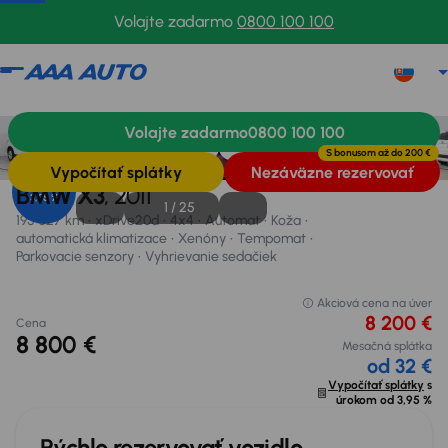
Volajte zadarmo
0800 100 100
BMW X3
2011
195 027 km
Volajte zadarmo
0800 100 100
Informácie
Výbava
Výhody vozidla
Financovanie
S bonusom až do
200 €
Vypočítať splátky
Nezáväzne rezervovať
Úrok od
BMW X3
, 2011
3,95 %
1 /
25
195 027 km
xDrive20d
4x4
Automat
Koža
automatická klimatizace
Xenóny
Tempomat
Parkovacie senzory
Vyhrievanie sedačiek
Akciová cena na úver
8 200 €
Cena
8 800 €
Mesačná splátka
od 32 €
Vypočítať splátky
s
úrokom od
3,95 %
Rýchlo rezervovať vozidlo