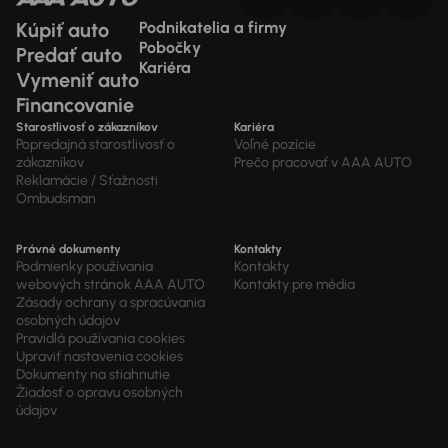
Kúpiť auto
Podnikatelia a firmy
Pobočky
Predať auto
Kariéra
Vymeniť auto
Financovanie
Starostlivosť o zákazníkov
Kariéra
Popredajná starostlivosť o
Voľné pozície
zákazníkov
Prečo pracovať v AAA AUTO
Reklamácie / Sťažnosti
Ombudsman
Právné dokumenty
Kontakty
Podmienky používania
Kontakty
webových stránok AAA AUTO
Kontakty pre média
Zásady ochrany a spracúvania
osobných údajov
Pravidlá používania cookies
Upraviť nastavenia cookies
Dokumenty na stiahnutie
Žiadosť o opravu osobných
údajov