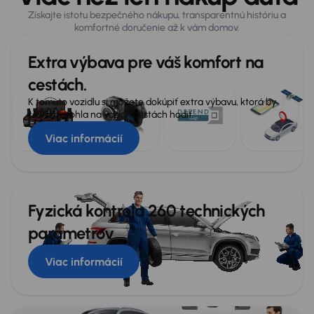
Získajte istotu bezpečného nákupu, transparentnú históriu a
komfortné doručenie až k vám domov.
Všeobecné
Lakťová opierka
Extra výbava pre váš komfort na
USB
cestách.
K tomuto vozidlu si môžete dokúpiť extra výbavu, ktorá by
Veľa ďalšej výbavy
sa vám mohla na vašich cestách hodiť.
Viac informácií
Fyzická kontrola 260 technických
parametrov
Viac informácií