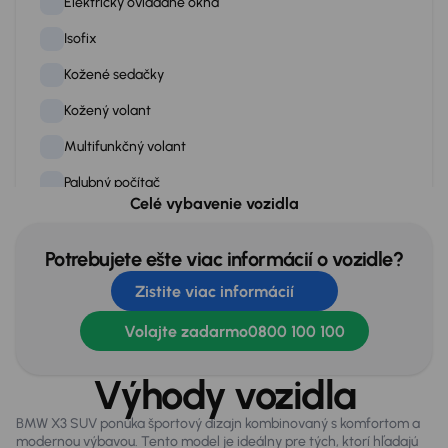
Elektricky ovládané okná
Isofix
Kožené sedačky
Kožený volant
Multifunkčný volant
Palubný počítač
Celé vybavenie vozidla
Posilovač riadenia
Rádio
Potrebujete ešte viac informácií o vozidle?
Zistite viac informácií
Roletky zadných okien
Stop štart systém
Volajte zadarmo
0800 100 100
Tempomat
Výhody vozidla
Tónované okná
BMW X3 SUV ponúka športový dizajn kombinovaný s komfortom a
Vyhrievané predné sedadlá
modernou výbavou. Tento model je ideálny pre tých, ktorí hľadajú