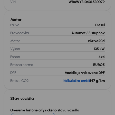
VIN
WBAWY31040L530079
Motor
Palivo
Diesel
Prevodovka
Automat
/ 8 stupňov
Motor
xDrive20d
Výkon
135 kW
Pohon
4x4
Emisná norma
EURO5
DPF
Vozidlo je vybavené DPF
Emisie CO2
Kalkulačka emisií
147 g/km
Stav vozidla
Overenie histórie a fyzického stavu vozidla