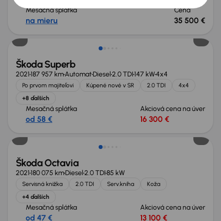
Mesačná splátka
Cena
na mieru
35 500 €
Možnosť odpočtu DPH
Škoda Superb
2021
187 957 km
Automat
Diesel
2.0 TDI
147 kW
4x4
Po prvom majiteľovi
Kúpené nové v SR
2.0 TDI
4x4
+8 ďalších
Mesačná splátka
Akciová cena na úver
od 58 €
16 300 €
Škoda Octavia
2021
180 075 km
Diesel
2.0 TDI
85 kW
Servisná knižka
2.0 TDI
Serv.kniha
Koža
+4 ďalších
Mesačná splátka
Akciová cena na úver
od 47 €
13 100 €