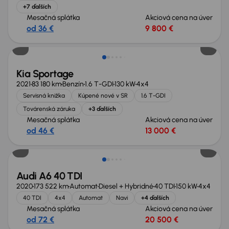
+7 ďalších
Mesačná splátka
Akciová cena na úver
od 36 €
9 800 €
Zlacnené o 1 500 €
Kia Sportage
2021
83 180 km
Benzín
1.6 T-GDI
130 kW
4x4
Servisná knižka
Kúpené nové v SR
1.6 T-GDI
Továrenská záruka
+3 ďalších
Mesačná splátka
Akciová cena na úver
od 46 €
13 000 €
Zlacnené o 500 €
Audi A6 40 TDI
2020
173 522 km
Automat
Diesel + Hybridné
40 TDI
150 kW
4x4
40 TDI
4x4
Automat
Navi
+4 ďalších
Mesačná splátka
Akciová cena na úver
od 72 €
20 500 €