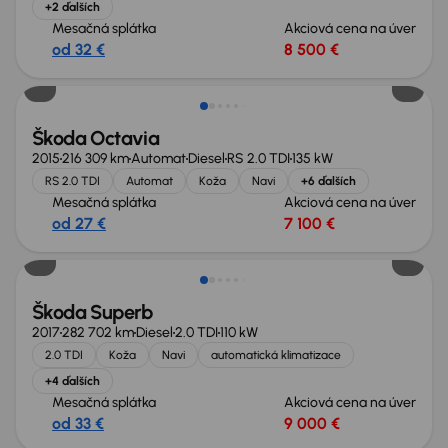
+2 ďalších
Mesačná splátka
Akciová cena na úver
od 32 €
8 500 €
Zlacnené o 600 €
Škoda Octavia
2015
216 309 km
Automat
Diesel
RS 2.0 TDI
135 kW
RS 2.0 TDI
Automat
Koža
Navi
+6 ďalších
Mesačná splátka
Akciová cena na úver
od 27 €
7 100 €
Zlacnené o 800 €
Škoda Superb
2017
282 702 km
Diesel
2.0 TDI
110 kW
2.0 TDI
Koža
Navi
automatická klimatizace
+4 ďalších
Mesačná splátka
Akciová cena na úver
od 33 €
9 000 €