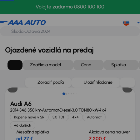
Volajte zadarmo
0800 100 100
Ojazdené vozidlá na predaj
Značka a model
Cena
Splátka
Zlacnené o 1 100 €
Zoradiť podľa
Uložiť hľadanie
Audi A6
2014
346 358 km
Automat
Diesel
3.0 TDI
180 kW
4x4
Kúpené nové v SR
3.0 TDI
4x4
Automat
+6 ďalších
Mesačná splátka
Akciová cena na úver
od 27 €
7 200 €