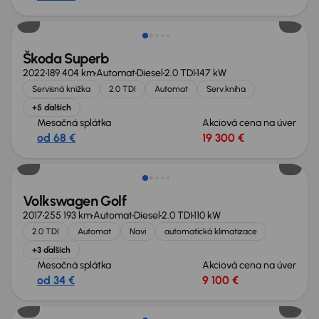
Škoda Superb
2022
189 404 km
Automat
Diesel
2.0 TDI
147 kW
Servisná knižka
2.0 TDI
Automat
Serv.kniha
+5 ďalších
Mesačná splátka
Akciová cena na úver
od 68 €
19 300 €
Volkswagen Golf
2017
255 193 km
Automat
Diesel
2.0 TDI
110 kW
2.0 TDI
Automat
Navi
automatická klimatizace
+3 ďalších
Mesačná splátka
Akciová cena na úver
od 34 €
9 100 €