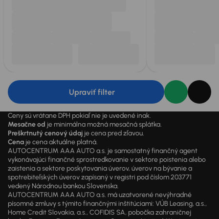
Upraviť filter
Ceny sú vrátane DPH pokiaľ nie je uvedené inak.
Mesačne od
je minimálna možná mesačná splátka.
Preškrtnutý cenový údaj
je cena pred zľavou.
Cena
je cena aktuálne platná.
AUTOCENTRUM AAA AUTO a.s. je samostatný finančný agent
vykonávajúci finančné sprostredkovanie v sektore poistenia alebo
zaistenia a sektore poskytovania úverov, úverov na bývanie a
spotrebiteľských úverov zapísaný v registri pod číslom 203771
vedený Národnou bankou Slovenska.
AUTOCENTRUM AAA AUTO a.s. má uzatvorené nevýhradné
písomné zmluvy s týmito finančnými inštitúciami: VÚB Leasing, a.s.,
Home Credit Slovakia, a.s., COFIDIS SA, pobočka zahraničnej