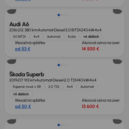
Audi A6
2016
212 380 km
Automat
Diesel
3.0 BiTDI
240 kW
4x4
3.0 BiTDI
4x4
Automat
Koža
+6 ďalších
Mesačná splátka
Akciová cena na úver
od 53 €
14 500 €
Zlacnené o 1 900 €
Škoda Superb
2019
217 913 km
Automat
Diesel
2.0 TDI
140 kW
4x4
Kúpené nové v SR
2.0 TDI
4x4
Automat
+5 ďalších
Mesačná splátka
Akciová cena na úver
od 50 €
13 600 €