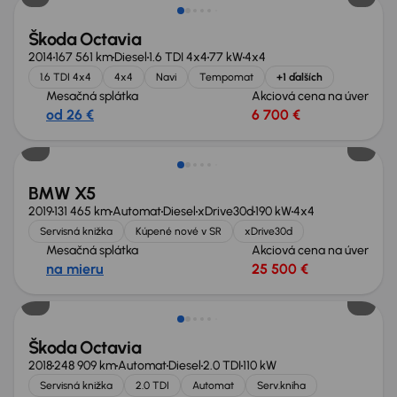
Škoda Octavia
2014
167 561 km
Diesel
1.6 TDI 4x4
77 kW
4x4
1.6 TDI 4x4
4x4
Navi
Tempomat
+1 ďalších
Mesačná splátka
Akciová cena na úver
od 26 €
6 700 €
Zlacnené o 4 100 €
BMW X5
2019
131 465 km
Automat
Diesel
xDrive30d
190 kW
4x4
Servisná knižka
Kúpené nové v SR
xDrive30d
Mesačná splátka
Akciová cena na úver
na mieru
25 500 €
Škoda Octavia
2018
248 909 km
Automat
Diesel
2.0 TDI
110 kW
Servisná knižka
2.0 TDI
Automat
Serv.kniha