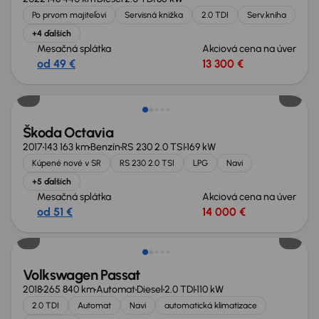
Po prvom majiteľovi
Servisná knižka
2.0 TDI
Serv.kniha
+4 ďalších
Mesačná splátka
Akciová cena na úver
od 49 €
13 300 €
Nové v ponuke
Škoda Octavia
2017
143 163 km
Benzín
RS 230 2.0 TSI
169 kW
Kúpené nové v SR
RS 230 2.0 TSI
LPG
Navi
+5 ďalších
Mesačná splátka
Akciová cena na úver
od 51 €
14 000 €
Zlacnené o 1 700 €
Volkswagen Passat
2018
265 840 km
Automat
Diesel
2.0 TDI
110 kW
2.0 TDI
Automat
Navi
automatická klimatizace