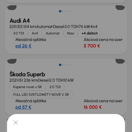
Audi A4
2011
313 154 km
Automat
Diesel
3.0 TDI
176 kW
4x4
3.0 TDI
4x4
Automat
Navi
+4 ďalších
Mesačná splátka
Akciová cena na úver
od 26 €
5 700 €
Škoda Superb
2021
151 236 km
Diesel
2.0 TDI
110 kW
Kúpené nové v SR
2.0 TDI
FULL LED SVETLOMETY NOVÉ V SR
Mesačná splátka
Akciová cena na úver
od 57 €
16 000 €