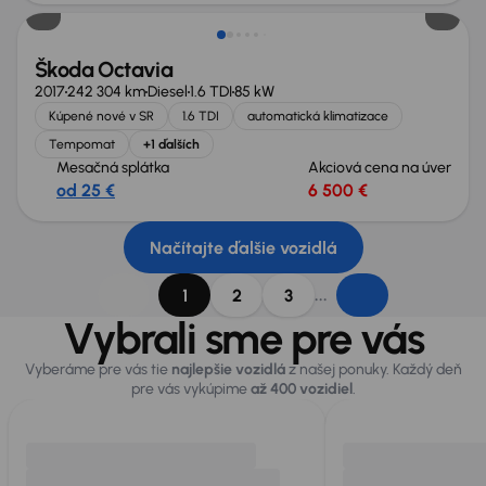
Škoda Octavia
2017
242 304 km
Diesel
1.6 TDI
85 kW
Kúpené nové v SR
1.6 TDI
automatická klimatizace
Tempomat
+1 ďalších
Mesačná splátka
Akciová cena na úver
od 25 €
6 500 €
Načítajte ďalšie vozidlá
...
1
2
3
Vybrali sme pre vás
Vyberáme pre vás tie
najlepšie vozidlá
z našej ponuky. Každý deň
pre vás vykúpime
až 400 vozidiel
.