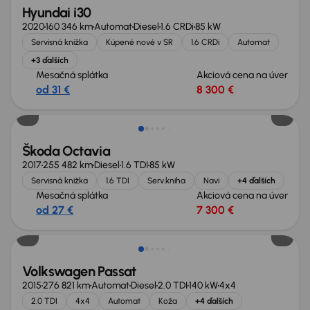
Hyundai i30
2020
160 346 km
Automat
Diesel
1.6 CRDi
85 kW
Servisná knižka
Kúpené nové v SR
1.6 CRDi
Automat
+3 ďalších
Mesačná splátka
Akciová cena na úver
od 31 €
8 300 €
Zlacnené o 700 €
Škoda Octavia
2017
255 482 km
Diesel
1.6 TDI
85 kW
Servisná knižka
1.6 TDI
Serv.kniha
Navi
+4 ďalších
Mesačná splátka
Akciová cena na úver
od 27 €
7 300 €
Zlacnené o 700 €
Volkswagen Passat
2015
276 821 km
Automat
Diesel
2.0 TDI
140 kW
4x4
2.0 TDI
4x4
Automat
Koža
+4 ďalších