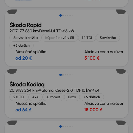
Zlacnené o 500 €
Škoda Rapid
2017
177 860 km
Diesel
1.4 TDI
66 kW
Servisná knižka
Kúpené nové v SR
1.4 TDI
Serv.kniha
+5 ďalších
Mesačná splátka
Akciová cena na úver
od 20 €
5 100 €
Zlacnené o 1 000 €
Škoda Kodiaq
2018
183 264 km
Automat
Diesel
2.0 TDI
110 kW
4x4
2.0 TDI
4x4
Automat
Koža
+6 ďalších
Mesačná splátka
Akciová cena na úver
od 64 €
18 000 €
Zlacnené o 500 €