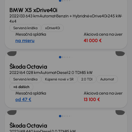
BMW X5 xDrive40i
2022
133 643 km
Automat
Benzín + Hybridné
xDrive40i
245 kW
4x4
Servisná knižka
xDrive40i
Mesačná splátka
Akciová cena na úver
na mieru
41 000 €
Nové v ponuke
Škoda Octavia
2022
164 028 km
Automat
Diesel
2.0 TDI
85 kW
Servisná knižka
Kúpené nové v SR
2.0 TDI
Automat
+6 ďalších
Mesačná splátka
Akciová cena na úver
od 47 €
13 100 €
Možnosť odpočtu DPH
Škoda Octavia
2022
148 440 km
Diesel
2.0 TDI
85 kW