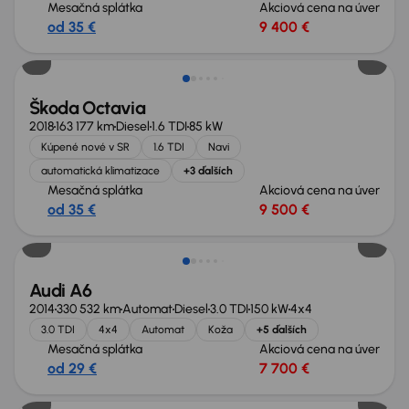
Mesačná splátka
Akciová cena na úver
od 35 €
9 400 €
Zlacnené o 900 €
Škoda Octavia
2018
163 177 km
Diesel
1.6 TDI
85 kW
Kúpené nové v SR
1.6 TDI
Navi
automatická klimatizace
+3 ďalších
Mesačná splátka
Akciová cena na úver
od 35 €
9 500 €
Zlacnené o 600 €
Audi A6
2014
330 532 km
Automat
Diesel
3.0 TDI
150 kW
4x4
3.0 TDI
4x4
Automat
Koža
+5 ďalších
Mesačná splátka
Akciová cena na úver
od 29 €
7 700 €