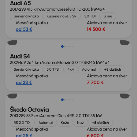
Audi A5
2017
298 415 km
Automat
Diesel
3.0 TDI
200 kW
4x4
Servisná knižka
Kúpené nové v SR
3.0 TDI
S line
Mesačná splátka
Akciová cena na úver
od 53 €
14 500 €
Zlacnené o 4 000 €
Audi S4
2009
169 264 km
Automat
Benzín
3.0 TFSI
245 kW
4x4
Servisná knižka
3.0 TFSI
4x4
Automat
+8 ďalších
Mesačná splátka
Akciová cena na úver
od 33 €
7 700 €
Škoda Octavia
2013
289 839 km
Automat
Diesel
RS 2.0 TDI
135 kW
RS 2.0 TDI
Automat
Koža
Navi
+5 ďalších
Mesačná splátka
Akciová cena na úver
od 25 €
6 500 €