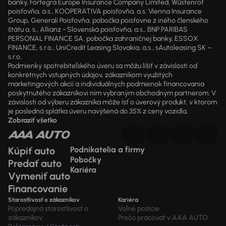
banky, Fortegra Europe Insurance Company Limited, Wüstenrot
poisťovňa, a.s., KOOPERATIVA poisťovňa, a.s. Vienna Insurance
Group, Generali Poisťovňa, pobočka poisťovne z iného členského
štátu a. s., Allianz - Slovenská poisťovňa, a.s., BNP PARIBAS
PERSONAL FINANCE SA, pobočka zahraničnej banky, ESSOX
FINANCE, s.r.o., UniCredit Leasing Slovakia, a.s., sAutoleasing SK –
s.r.o.
Podmienky spotrebiteľského úveru sa môžu líšiť v závislosti od
konkrétnych vstupných údajov, zákazníkom využitých
marketingových akcií a individuálnych podmienok financovania
poskytnutého zákazníkovi ním vybraným obchodným partnerom. V
závislosti od výberu zákazníka môže ísť o úverový produkt, v ktorom
je posledná splátka úveru navýšená do 35% z ceny vozidla.
Zobraziť všetko
Kúpiť auto
Podnikatelia a firmy
Pobočky
Predať auto
Kariéra
Vymeniť auto
Financovanie
Starostlivosť o zákazníkov
Kariéra
Popredajná starostlivosť o
Voľné pozície
zákazníkov
Prečo pracovať v AAA AUTO