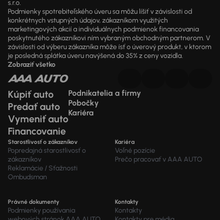
s.r.o.
Podmienky spotrebiteľského úveru sa môžu líšiť v závislosti od
konkrétnych vstupných údajov, zákazníkom využitých
marketingových akcií a individuálnych podmienok financovania
poskytnutého zákazníkovi ním vybraným obchodným partnerom. V
závislosti od výberu zákazníka môže ísť o úverový produkt, v ktorom
je posledná splátka úveru navýšená do 35% z ceny vozidla.
Zobraziť všetko
Kúpiť auto
Podnikatelia a firmy
Pobočky
Predať auto
Kariéra
Vymeniť auto
Financovanie
Starostlivosť o zákazníkov
Kariéra
Popredajná starostlivosť o
Voľné pozície
zákazníkov
Prečo pracovať v AAA AUTO
Reklamácie / Sťažnosti
Ombudsman
Právné dokumenty
Kontakty
Podmienky používania
Kontakty
webových stránok AAA AUTO
Kontakty pre média