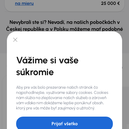
na mieru
25 000 €
Nevybrali ste si? Nevadí, na našich pobočkách v
Českej republike a v Polsku môžeme mať podobné
vozidlá, ktoré hľadáte.
Nájsť podobný automobil
Vybrali sme pre vás
Vážime si vaše
Vyberáme pre vás tie
najlepšie vozidlá
z našej ponuky. Každý deň
súkromie
pre vás vykúpime
až 400 vozidiel
.
Aby pre vás bolo prezeranie našich stránok čo
najpohodlnejšie, využívame súbory cookies. Cookies
nám slúžia na zlepšovanie našich služieb a zároveň
vám vďaka nim dokážeme lepšie ponúknuť obsah,
ktorý pre vás môže byť zaujímavý a užitočný.
Prijať všetko