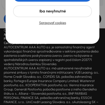
Iba nevyhnutné
Upraviť filter
Spravovať cookies
Ceny sú vrátane DPH pokiaľ nie je uvedené inak.
Mesačne od
je minimálna možná mesačná splátka.
Preškrtnutý cenový údaj
je cena pred zľavou.
Cena
je cena aktuálne platná.
AUTOCENTRUM AAA AUTO a.s. je samostatný finančný agent
vykonávajúci finančné sprostredkovanie v sektore poistenia alebo
zaistenia a sektore poskytovania úverov, úverov na bývanie a
spotrebiteľských úverov zapísaný v registri pod číslom 203771
vedený Národnou bankou Slovenska.
AUTOCENTRUM AAA AUTO a.s. má uzatvorené nevýhradné
písomné zmluvy s týmito finančnými inštitúciami: VÚB Leasing, a.s.,
Home Credit Slovakia, a.s., COFIDIS SA, pobočka zahraničnej
banky, Fortegra Europe Insurance Company Limited, Wüstenrot
poisťovňa, a.s., KOOPERATIVA poisťovňa, a.s. Vienna Insurance
Group, Generali Poisťovňa, pobočka poisťovne z iného členského
štátu a. s., Allianz - Slovenská poisťovňa, a.s., BNP PARIBAS
PERSONAL FINANCE SA, pobočka zahraničnej banky, ESSOX
FINANCE, s.r.o., UniCredit Leasing Slovakia, a.s., sAutoleasing SK –