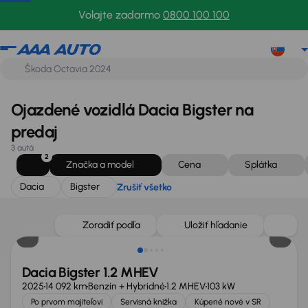
Dacia
Bigster
Zrušiť všetko
Volajte zadarmo
0800 100 100
Ojazdené vozidlá Dacia Bigster na
predaj
3 autá
2
Značka a model
Cena
Splátka
Dacia
Bigster
Zrušiť všetko
Zlacnené o 4 000 €
Zoradiť podľa
Uložiť hľadanie
Dacia Bigster 1.2 MHEV
2025
14 092 km
Benzín + Hybridné
1.2 MHEV
103 kW
Po prvom majiteľovi
Servisná knižka
Kúpené nové v SR