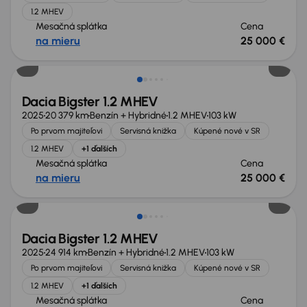
1.2 MHEV
Mesačná splátka
Cena
na mieru
25 000 €
Zlacnené o 4 000 €
Dacia Bigster 1.2 MHEV
2025
20 379 km
Benzín + Hybridné
1.2 MHEV
103 kW
Po prvom majiteľovi
Servisná knižka
Kúpené nové v SR
1.2 MHEV
+1 ďalších
Mesačná splátka
Cena
na mieru
25 000 €
Zlacnené o 4 000 €
Dacia Bigster 1.2 MHEV
2025
24 914 km
Benzín + Hybridné
1.2 MHEV
103 kW
Po prvom majiteľovi
Servisná knižka
Kúpené nové v SR
1.2 MHEV
+1 ďalších
Mesačná splátka
Cena