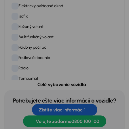
Elektricky ovládané okná
Isofix
Kožený volant
Multifunkčný volant
Palubný počítač
Posilovač riadenia
Rádio
Tempomat
Celé vybavenie vozidla
Tónované okná
Potrebujete ešte viac informácií o vozidle?
Exteriér
Zistite viac informácií
Elektricky ovládané zrkadlá
Volajte zadarmo
0800 100 100
Elektricky sklopné zrkadlá