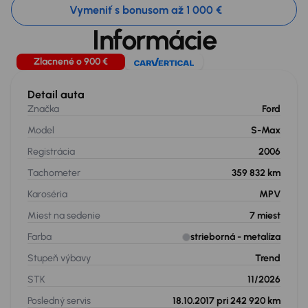
Vymeniť s bonusom až 1 000 €
Informácie
Zlacnené o 900 €
Detail auta
Značka
Ford
Model
S-Max
Registrácia
2006
Tachometer
359 832 km
Karoséria
MPV
Miest na sedenie
7
miest
Farba
strieborná
- metalíza
Stupeň výbavy
Trend
STK
11/2026
Posledný servis
18.10.2017 pri 242 920 km