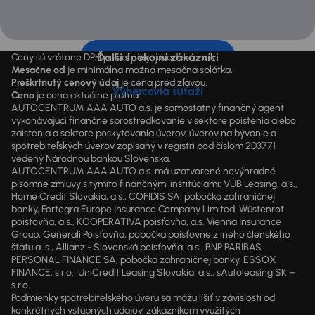
Ďalší spokojní zákazníci
Ceny sú vrátane DPH pokiaľ nie je uvedené inak.
Mesačne od
je minimálna možná mesačná splátka.
Preškrtnutý cenový údaj
je cena pred zľavou.
Výhercovia súťaží
Cena
je cena aktuálne platná.
AUTOCENTRUM AAA AUTO a.s. je samostatný finančný agent
vykonávajúci finančné sprostredkovanie v sektore poistenia alebo
zaistenia a sektore poskytovania úverov, úverov na bývanie a
spotrebiteľských úverov zapísaný v registri pod číslom 203771
vedený Národnou bankou Slovenska.
AUTOCENTRUM AAA AUTO a.s. má uzatvorené nevýhradné
písomné zmluvy s týmito finančnými inštitúciami: VÚB Leasing, a.s.,
Home Credit Slovakia, a.s., COFIDIS SA, pobočka zahraničnej
banky, Fortegra Europe Insurance Company Limited, Wüstenrot
poisťovňa, a.s., KOOPERATIVA poisťovňa, a.s. Vienna Insurance
Group, Generali Poisťovňa, pobočka poisťovne z iného členského
štátu a. s., Allianz - Slovenská poisťovňa, a.s., BNP PARIBAS
PERSONAL FINANCE SA, pobočka zahraničnej banky, ESSOX
FINANCE, s.r.o., UniCredit Leasing Slovakia, a.s., sAutoleasing SK –
s.r.o.
Podmienky spotrebiteľského úveru sa môžu líšiť v závislosti od
konkrétnych vstupných údajov, zákazníkom využitých