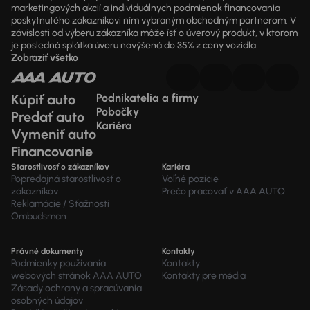
marketingových akcií a individuálnych podmienok financovania
poskytnutého zákazníkovi ním vybraným obchodným partnerom. V
závislosti od výberu zákazníka môže ísť o úverový produkt, v ktorom
je posledná splátka úveru navýšená do 35% z ceny vozidla.
Zobraziť všetko
Kúpiť auto
Podnikatelia a firmy
Pobočky
Predať auto
Kariéra
Vymeniť auto
Financovanie
Starostlivosť o zákazníkov
Kariéra
Popredajná starostlivosť o
Voľné pozície
zákazníkov
Prečo pracovať v AAA AUTO
Reklamácie / Sťažnosti
Ombudsman
Právné dokumenty
Kontakty
Podmienky používania
Kontakty
webových stránok AAA AUTO
Kontakty pre média
Zásady ochrany a spracúvania
osobných údajov