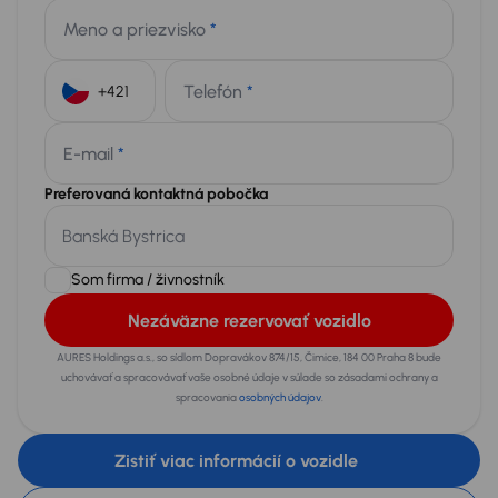
Meno a priezvisko
*
Telefón
*
+421
E-mail
*
Preferovaná kontaktná pobočka
Som firma / živnostník
Nezáväzne rezervovať vozidlo
AURES Holdings a.s., so sídlom Dopravákov 874/15, Čimice, 184 00 Praha 8 bude
uchovávať a spracovávať vaše osobné údaje v súlade so zásadami ochrany a
spracovania
osobných údajov
.
Zistiť viac informácií o vozidle