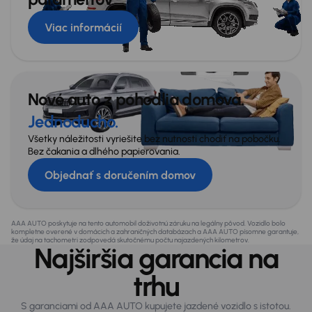
Viac informácií
Nové auto z pohodlia domova.
Jednoducho.
Všetky náležitosti vyriešite bez nutnosti chodiť na pobočku.
Bez čakania a dlhého papierovania.
Objednať s doručením domov
AAA AUTO poskytuje na tento automobil doživotnú záruku na legálny pôvod. Vozidlo bolo
kompletne overené v domácich a zahraničných databázach a AAA AUTO písomne garantuje,
že údaj na tachometri zodpovedá skutočnému počtu najazdených kilometrov.
Najširšia garancia na
trhu
S garanciami od AAA AUTO kupujete jazdené vozidlo s istotou.