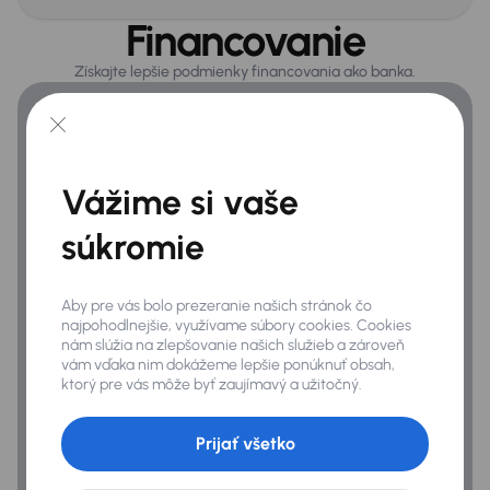
Financovanie
Hmlovky
Originálne lité kolesá
Získajte lepšie podmienky financovania ako banka.
Extra
Dažďový senzor
Vážime si vaše
Ťažné zariadenie
súkromie
Infotainment
Aby pre vás bolo prezeranie našich stránok čo
Bluetooth pripojenie
najpohodlnejšie, využívame súbory cookies. Cookies
nám slúžia na zlepšovanie našich služieb a zároveň
Navigačný systém
vám vďaka nim dokážeme lepšie ponúknuť obsah,
ktorý pre vás môže byť zaujímavý a užitočný.
Zabezpečenie
Prijať všetko
ABS