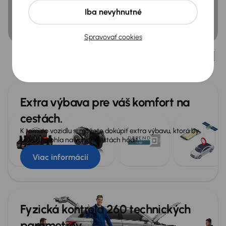
Airbag
Iba nevyhnutné
ASR
Spravovať cookies
ESP
Viac než len nákup auta
Získajte istotu bezpečného nákupu, transparentnú históriu a
komfortné doručenie až k vám domov.
Všeobecné
Lakťová opierka
Extra výbava pre váš komfort na
USB
cestách.
Veľa ďalšej výbavy
K tomuto vozidlu si môžete dokúpiť extra výbavu, ktorá by
sa vám mohla na vašich cestách hodiť.
Viac informácií
Fyzická kontrola 260 technických
parametrov