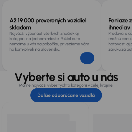
Až 19 000 preverených vozidiel
Peniaze z
skladom
ihneď av 
Najväčší výber áut všetkých značiek aj
Predávate au
kategórií na jednom mieste. Pokiaľ auto
možnú cenu 
nemáme u vás na pobočke, privezieme vám
hotovosti aj
ho kamkoľvek na Slovensku.
záruku za au
Vyberte si auto u nás
Máme najväčší výber týchto kategórií v celej krajine.
Ďalšie odporúčané vozidlá