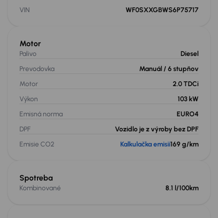
VIN
WF0SXXGBWS6P75717
Motor
Palivo
Diesel
Prevodovka
Manuál
/ 6 stupňov
Motor
2.0 TDCi
Výkon
103 kW
Emisná norma
EURO4
DPF
Vozidlo je z výroby bez DPF
Emisie CO2
Kalkulačka emisií
169 g/km
Spotreba
Kombinované
8.1 l/100km