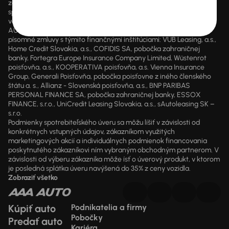
zaistenia a sektore poskytovania úverov, úverov na bývanie a
spotrebiteľských úverov zapísaný v registri pod číslom 203771
vedený Národnou bankou Slovenska.
AUTOCENTRUM AAA AUTO a.s. má uzatvorené nevýhradné
písomné zmluvy s týmito finančnými inštitúciami: VÚB Leasing, a.s.,
Home Credit Slovakia, a.s., COFIDIS SA, pobočka zahraničnej
banky, Fortegra Europe Insurance Company Limited, Wüstenrot
poisťovňa, a.s., KOOPERATIVA poisťovňa, a.s. Vienna Insurance
Group, Generali Poisťovňa, pobočka poisťovne z iného členského
štátu a. s., Allianz - Slovenská poisťovňa, a.s., BNP PARIBAS
PERSONAL FINANCE SA, pobočka zahraničnej banky, ESSOX
FINANCE, s.r.o., UniCredit Leasing Slovakia, a.s., sAutoleasing SK –
s.r.o.
Podmienky spotrebiteľského úveru sa môžu líšiť v závislosti od
konkrétnych vstupných údajov, zákazníkom využitých
marketingových akcií a individuálnych podmienok financovania
poskytnutého zákazníkovi ním vybraným obchodným partnerom. V
závislosti od výberu zákazníka môže ísť o úverový produkt, v ktorom
je posledná splátka úveru navýšená do 35% z ceny vozidla.
Zobraziť všetko
Kúpiť auto
Podnikatelia a firmy
Pobočky
Predať auto
Kariéra