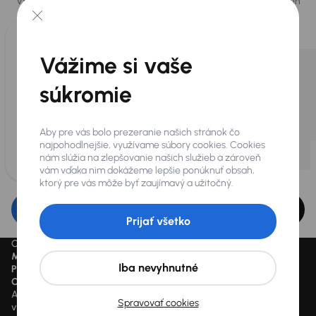
Vyberáme pre vás tie
najlepšie vozidlá
z našej ponuky. Každý deň
pre vás vykúpime
až 400 vozidiel
.
Vážime si vaše
súkromie
Aby pre vás bolo prezeranie našich stránok čo
najpohodlnejšie, využívame súbory cookies. Cookies
nám slúžia na zlepšovanie našich služieb a zároveň
vám vďaka nim dokážeme lepšie ponúknuť obsah,
ktorý pre vás môže byť zaujímavý a užitočný.
Upraviť filter
Prijať všetko
Ceny sú vrátane DPH pokiaľ nie je uvedené inak.
Mesačne od
je minimálna možná mesačná splátka.
Iba nevyhnutné
Preškrtnutý cenový údaj
je cena pred zľavou.
Cena
je cena aktuálne platná.
AUTOCENTRUM AAA AUTO a.s. je samostatný finančný agent
Spravovať cookies
vykonávajúci finančné sprostredkovanie v sektore poistenia alebo