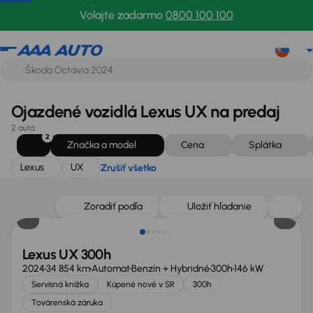
Lexus
UX
Zrušiť všetko
Volajte zadarmo
0800 100 100
Ojazdené vozidlá Lexus UX na predaj
2 autá
2
Značka a model
Cena
Splátka
Lexus
UX
Zrušiť všetko
Ušetríte 11 500 €
Zoradiť podľa
Uložiť hľadanie
Lexus UX 300h
2024
34 854 km
Automat
Benzín + Hybridné
300h
146 kW
Servisná knižka
Kúpené nové v SR
300h
Továrenská záruka