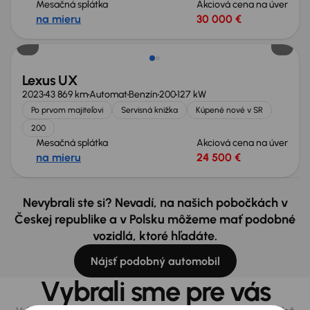
Mesačná splátka
Akciová cena na úver
na mieru
30 000 €
Lexus UX
2023
43 869 km
Automat
Benzín
200
127 kW
Po prvom majiteľovi
Servisná knižka
Kúpené nové v SR
200
Mesačná splátka
Akciová cena na úver
na mieru
24 500 €
Nevybrali ste si? Nevadí, na našich pobočkách v
Českej republike a v Polsku môžeme mať podobné
vozidlá, ktoré hľadáte.
Nájsť podobný automobil
Vybrali sme pre vás