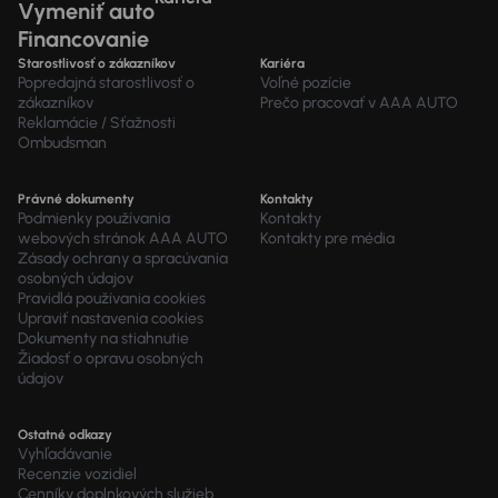
Vymeniť auto
Financovanie
Starostlivosť o zákazníkov
Kariéra
Popredajná starostlivosť o
Voľné pozície
zákazníkov
Prečo pracovať v AAA AUTO
Reklamácie / Sťažnosti
Ombudsman
Právné dokumenty
Kontakty
Podmienky používania
Kontakty
webových stránok AAA AUTO
Kontakty pre média
Zásady ochrany a spracúvania
osobných údajov
Pravidlá používania cookies
Upraviť nastavenia cookies
Dokumenty na stiahnutie
Žiadosť o opravu osobných
údajov
Ostatné odkazy
Vyhľadávanie
Recenzie vozidiel
Cenníky doplnkových služieb