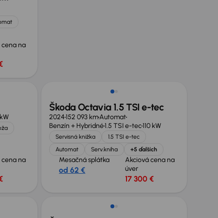
omat
 cena na
€
Škoda Octavia 1.5 TSI e-tec
 kW
2024
152 093 km
Automat
Benzín + Hybridné
1.5 TSI e-tec
110 kW
oža
Servisná knižka
1.5 TSI e-tec
Automat
Serv.kniha
+5 ďalších
 cena na
Mesačná splátka
Akciová cena na
úver
od 62 €
€
17 300 €