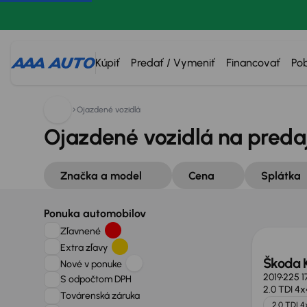
Kúpiť
Predať / Vymeniť
Financovať
Po
Ojazdené vozidlá
Ojazdené vozidlá na preda
Značka a model
Cena
Splátka
Ponuka automobilov
Zľavnené
Extra zľavy
Škoda 
Nové v ponuke
2019
225 1
S odpočtom DPH
2.0 TDI 4x
Továrenská záruka
2.0 TDI 4