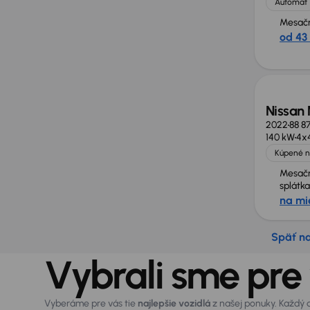
Automat
Mesačn
od 43
Nissan
2022
88 8
140 kW
4x
Kúpené n
Mesač
splátka
na mi
Späť n
Vybrali sme pre
Vyberáme pre vás tie
najlepšie vozidlá
z našej ponuky. Každý