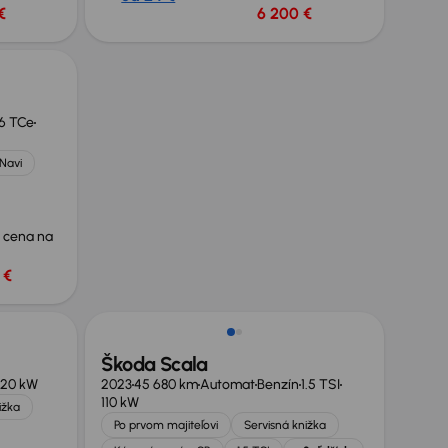
€
6 200 €
.6 TCe
Navi
 cena na
 €
Škoda Scala
120 kW
2023
45 680 km
Automat
Benzín
1.5 TSI
110 kW
ižka
Po prvom majiteľovi
Servisná knižka