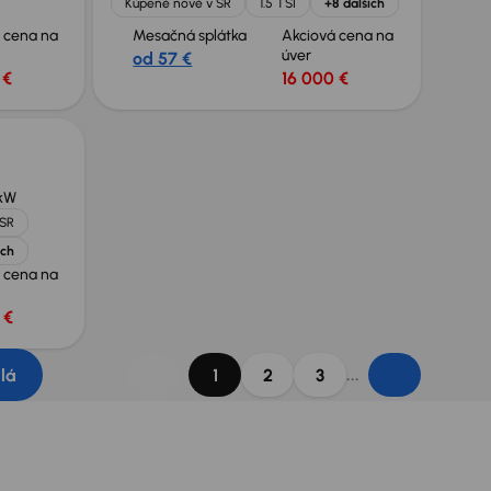
Kúpené nové v SR
1.5 TSI
+8 ďalších
 cena na
Mesačná splátka
Akciová cena na
úver
od 57 €
 €
16 000 €
kW
 SR
ích
 cena na
 €
...
dlá
1
2
3