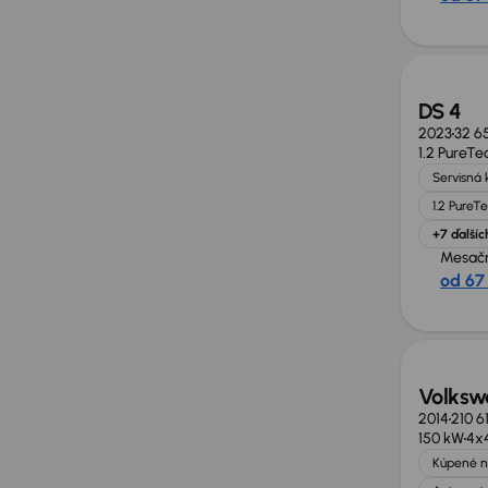
DS 4
2023
32 6
1.2 PureTe
Servisná 
1.2 PureT
+7 ďalšíc
Mesačn
od 67
Volksw
2014
210 6
150 kW
4x
Kúpené n