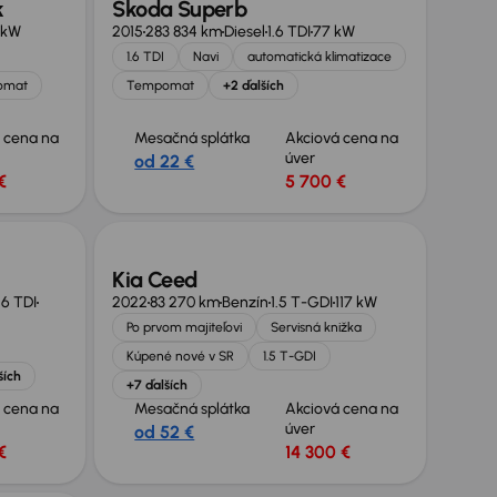
k
Škoda Superb
 kW
2015
283 834 km
Diesel
1.6 TDI
77 kW
1.6 TDI
Navi
automatická klimatizace
omat
Tempomat
+2 ďalších
 cena na
Mesačná splátka
Akciová cena na
úver
od 22 €
€
5 700 €
Kia Ceed
.6 TDI
2022
83 270 km
Benzín
1.5 T-GDI
117 kW
Po prvom majiteľovi
Servisná knižka
Kúpené nové v SR
1.5 T-GDI
ších
+7 ďalších
 cena na
Mesačná splátka
Akciová cena na
úver
od 52 €
€
14 300 €