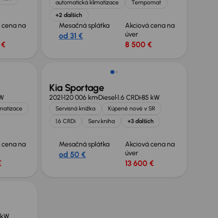
automatická klimatizace
Tempomat
+2 ďalších
 cena na
Mesačná splátka
Akciová cena na
úver
od 31 €
 €
8 500 €
Možnosť odpočtu DPH
Kia Sportage
kW
2021
120 006 km
Diesel
1.6 CRDi
85 kW
imatizace
Servisná knižka
Kúpené nové v SR
1.6 CRDi
Serv.kniha
+3 ďalších
 cena na
Mesačná splátka
Akciová cena na
úver
od 50 €
€
13 600 €
 kW