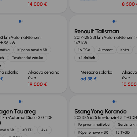
14 000 €
8 500 
Renault Talisman
53 km
Automat
Benzín
2017
128 231 km
Automat
Benzín
1
ch
96 kW
147 kW
knižka
Kúpené nové v SR
1.6 TCe
Automat
Koža
ech
Továrenská záruka
+4 ďalších
h
á splátka
Akciová cena na
Mesačná splátka
Akciová
úver
úver
 €
od 38 €
19 000 €
10 500
agen Touareg
SsangYong Korando
11 km
Automat
Diesel
3.0 TDI
2023
36 625 km
Benzín
1.5 T-GDI
4
Po prvom majiteľovi
Servisná kn
ové v SR
3.0 TDI
4x4
Kúpené nové v SR
1.5 T-GDI