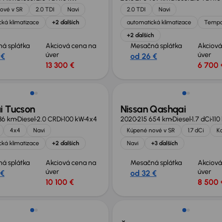
ové v SR
2.0 TDI
Navi
2.0 TDI
Navi
ká klimatizace
+2 ďalších
automatická klimatizace
Temp
+2 ďalších
á splátka
Akciová cena na
Mesačná splátka
Akciová
úver
úver
 €
od 26 €
13 300 €
6 700 
i Tucson
Nissan Qashqai
86 km
Diesel
2.0 CRDi
100 kW
4x4
2020
215 654 km
Diesel
1.7 dCi
110
4x4
Navi
Kúpené nové v SR
1.7 dCi
K
ká klimatizace
+2 ďalších
Navi
+3 ďalších
á splátka
Akciová cena na
Mesačná splátka
Akciová
úver
úver
 €
od 32 €
10 100 €
8 500 