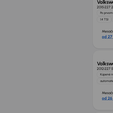
Volksw
2015
227 
Po prvom 
1.4 TSI
Mesačn
od 27
Volksw
2012
227 
Kúpené n
automatic
Mesačn
od 26