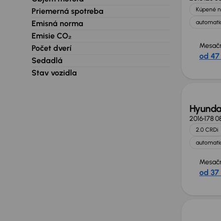
Kúpené n
Priemerná spotreba
Emisná norma
automatic
Emisie CO₂
Mesačn
Počet dverí
od 47
Sedadlá
Stav vozidla
Hyunda
2016
178 0
2.0 CRDi
automatic
Mesačn
od 37