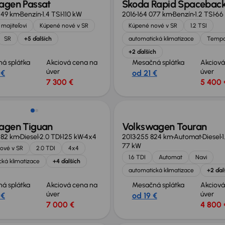
agen Passat
Škoda Rapid Spacebac
249 km
Benzín
1.4 TSI
110 kW
2016
164 077 km
Benzín
1.2 TSI
66
majiteľovi
Kúpené nové v SR
Kúpené nové v SR
1.2 TSI
SR
+5 ďalších
automatická klimatizace
Temp
+2 ďalších
á splátka
Akciová cena na
Mesačná splátka
Akciová
úver
úver
 €
od 21 €
7 300 €
5 400 
agen Tiguan
Volkswagen Touran
582 km
Diesel
2.0 TDI
125 kW
4x4
2013
255 824 km
Automat
Diesel
1
77 kW
ové v SR
2.0 TDI
4x4
1.6 TDI
Automat
Navi
ká klimatizace
+4 ďalších
automatická klimatizace
+2 ďal
á splátka
Akciová cena na
Mesačná splátka
Akciová
úver
úver
 €
od 19 €
7 000 €
4 800 