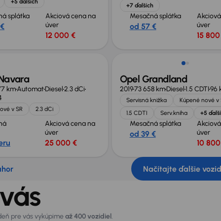
+5 ďalších
+7 ďalších
á splátka
Akciová cena na
Mesačná splátka
Akciová
úver
úver
 €
od 57 €
12 000 €
15 800
 Navara
Opel Grandland
77 km
Automat
Diesel
2.3 dCi
2019
73 658 km
Diesel
1.5 CDTI
96 
4
Servisná knižka
Kúpené nové v
ové v SR
2.3 dCi
1.5 CDTI
Serv.kniha
+5 ďalš
ná
Akciová cena na
Mesačná splátka
Akciová
úver
úver
od 39 €
eru
25 000 €
10 800
ahor
Načítajte ďalšie vozi
 vás
 deň pre vás vykúpime
až 400 vozidiel
.