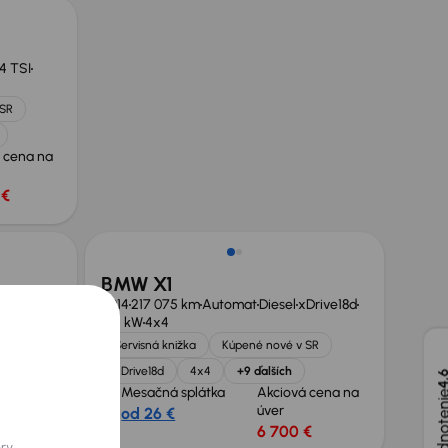
.4 TSI
 SR
 cena na
 €
BMW X1
2014
217 075 km
Automat
Diesel
xDrive18d
105 kW
4x4
 SR
Servisná knižka
Kúpené nové v SR
lších
xDrive18d
4x4
+9 ďalších
4,
 cena na
Mesačná splátka
Akciová cena na
úver
od 26 €
€
6 700 €
Možnosť odpočtu DPH
ory