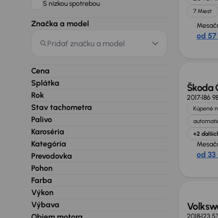
S nízkou spotrebou
7 Miest
Značka a model
Mesačn
od 57
Pridať značku a model
Cena
Splátka
Škoda 
Rok
2017
186 9
Stav tachometra
Kúpené n
Palivo
automatic
Karoséria
+2 ďalšíc
Kategória
Mesačn
od 33
Prevodovka
Pohon
Možno
Farba
Výkon
Výbava
Volksw
Objem motora
2018
123 5