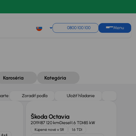
0800 100 100
Menu
Karoséria
Kategória
karte
Zoradiť podľa
Uložiť hľadanie
Škoda Octavia
2019
187 120 km
Diesel
1.6 TDI
85 kW
Kúpené nové v SR
1.6 TDI
4x4