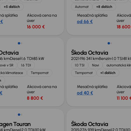
+5 ďalších
Automat
+8 ďalších
á splátka
Akciová cena na
Mesačná splátka
Akciová
úver
úver
 €
od 66 €
16 000 €
18 600
Octavia
Škoda Octavia
86 km
Diesel
1.6 TDI
85 kW
2021
196 341 km
Benzín
1.0 TSI
81 
ové v SR
1.6 TDI
1.0 TSI
Navi
automatická kl
ká klimatizace
Tempomat
Tempomat
+1 ďalších
h
á splátka
Akciová cena na
Mesačná splátka
Akciová
úver
úver
 €
od 40 €
8 800 €
11 100 
sť odpočtu DPH
agen Touran
Škoda Octavia
34 km
Diesel
2.0 TDI
110 kW
2015
276 939 km
Diesel
2.0 TDI
110