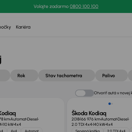
Volajte zadarmo
0800 100 100
bočky
Kariéra
j
Rok
Stav tachometra
Palivo
Otvoriť autá v novej 
Kodiaq
Škoda Kodiaq
78 km
Automat
Diesel
2018
166 976 km
Automat
Diesel
4
110 kW
4x4
2.0 TDI 4x4
140 kW
4x4
x4
4x4
Automat
Servisná knižka
2.0 TDI 4x4