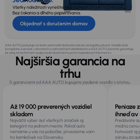
Všetky náležitosti vyriešite bez nutnosti chodiť na pobočku.
Bez čakania a dlhého papierovania.
Objednať s doručením domov
AAA AUTO poskytuje na tento automobil doživotnú záruku na legálny pôvod. Vozidlo bolo
kompletne overené v domácich a zahraničných databázach a AAA AUTO písomne garantuje,
že údaj na tachometri zodpovedá skutočnému počtu najazdených kilometrov.
Najširšia garancia na
trhu
S garanciami od AAA AUTO kupujete jazdené vozidlo s istotou.
Až 19 000 preverených vozidiel
Peniaze z
skladom
ihneď av 
Najväčší výber áut všetkých značiek aj
Predávate au
kategórií na jednom mieste. Pokiaľ auto
možnú cenu 
nemáme u vás na pobočke, privezieme vám
hotovosti aj
ho kamkoľvek na Slovensku.
záruku za au