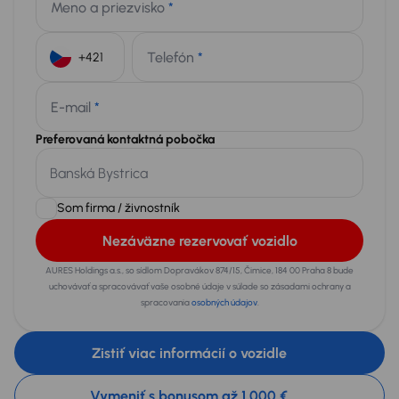
Meno a priezvisko
*
Telefón
*
+421
E-mail
*
Preferovaná kontaktná pobočka
Som firma / živnostník
Nezáväzne rezervovať vozidlo
AURES Holdings a.s., so sídlom Dopravákov 874/15, Čimice, 184 00 Praha 8 bude
uchovávať a spracovávať vaše osobné údaje v súlade so zásadami ochrany a
spracovania
osobných údajov
.
Zistiť viac informácií o vozidle
Vymeniť s bonusom až 1 000 €