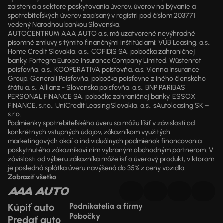
zaistenia a sektore poskytovania úverov, úverov na bývanie a
spotrebiteľských úverov zapísaný v registri pod číslom 203771
vedený Národnou bankou Slovenska.
AUTOCENTRUM AAA AUTO a.s. má uzatvorené nevýhradné
písomné zmluvy s týmito finančnými inštitúciami: VÚB Leasing, a.s.,
Home Credit Slovakia, a.s., COFIDIS SA, pobočka zahraničnej
banky, Fortegra Europe Insurance Company Limited, Wüstenrot
poisťovňa, a.s., KOOPERATIVA poisťovňa, a.s. Vienna Insurance
Group, Generali Poisťovňa, pobočka poisťovne z iného členského
štátu a. s., Allianz - Slovenská poisťovňa, a.s., BNP PARIBAS
PERSONAL FINANCE SA, pobočka zahraničnej banky, ESSOX
FINANCE, s.r.o., UniCredit Leasing Slovakia, a.s., sAutoleasing SK –
s.r.o.
Podmienky spotrebiteľského úveru sa môžu líšiť v závislosti od
konkrétnych vstupných údajov, zákazníkom využitých
marketingových akcií a individuálnych podmienok financovania
poskytnutého zákazníkovi ním vybraným obchodným partnerom. V
závislosti od výberu zákazníka môže ísť o úverový produkt, v ktorom
je posledná splátka úveru navýšená do 35% z ceny vozidla.
Zobraziť všetko
Kúpiť auto
Podnikatelia a firmy
Pobočky
Predať auto