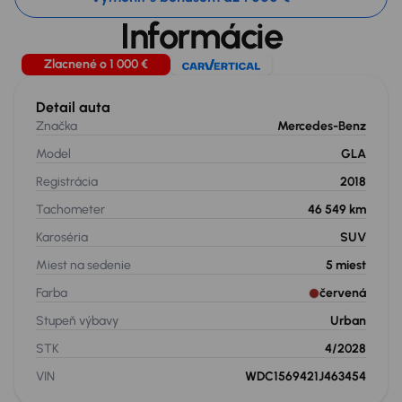
Informácie
Zlacnené o 1 000 €
Detail auta
Značka
Mercedes-Benz
Model
GLA
Registrácia
2018
Tachometer
46 549 km
Karoséria
SUV
Miest na sedenie
5
miest
Farba
červená
Stupeň výbavy
Urban
STK
4/2028
VIN
WDC1569421J463454