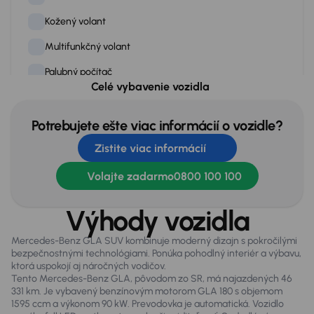
Kožený volant
Multifunkčný volant
Palubný počítač
Celé vybavenie vozidla
Posilovač riadenia
Radenie páčkami pod volantom
Potrebujete ešte viac informácií o vozidle?
Zistite viac informácií
Rádio
Stop štart systém
Volajte zadarmo
0800 100 100
Tempomat
Výhody vozidla
Tónované okná
Mercedes-Benz GLA SUV kombinuje moderný dizajn s pokročilými
Vyhrievané predné sedadlá
bezpečnostnými technológiami. Ponúka pohodlný interiér a výbavu,
ktorá uspokojí aj náročných vodičov.
Tento Mercedes-Benz GLA, pôvodom zo SR, má najazdených 46
331 km. Je vybavený benzínovým motorom GLA 180 s objemom
Exteriér
1595 ccm a výkonom 90 kW. Prevodovka je automatická. Vozidlo