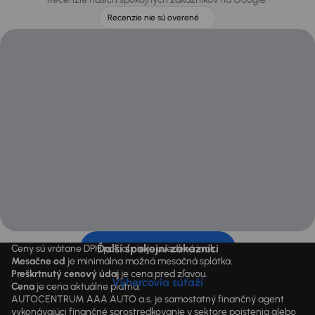
Recenzie nie sú overené
Ďalší spokojní zákazníci
Ceny sú vrátane DPH pokiaľ nie je uvedené inak.
Mesačne od
je minimálna možná mesačná splátka.
Preškrtnutý cenový údaj
je cena pred zľavou.
Výhercovia súťaží
Cena
je cena aktuálne platná.
AUTOCENTRUM AAA AUTO a.s. je samostatný finančný agent
vykonávajúci finančné sprostredkovanie v sektore poistenia alebo