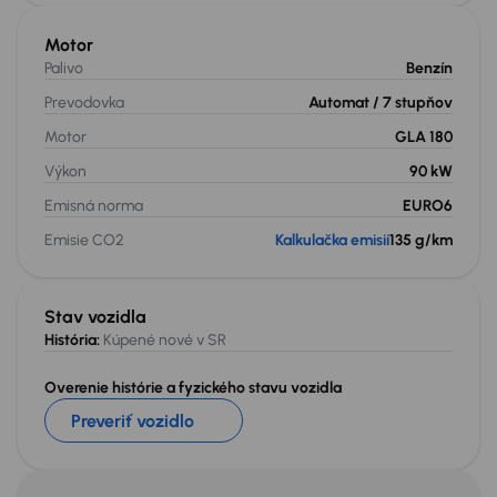
Motor
Palivo
Benzín
Prevodovka
Automat
/ 7 stupňov
Motor
GLA 180
Výkon
90 kW
Emisná norma
EURO6
Emisie CO2
Kalkulačka emisií
135 g/km
Stav vozidla
História:
Kúpené nové v SR
Overenie histórie a fyzického stavu vozidla
Preveriť vozidlo