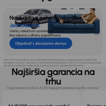
Nové auto z pohodlia domova.
Jednoducho.
Všetky náležitosti vyriešite bez nutnosti chodiť na pobočku.
Bez čakania a dlhého papierovania.
Objednať s doručením domov
AAA AUTO poskytuje na tento automobil doživotnú záruku na legálny pôvod. Vozidlo bolo
kompletne overené v domácich a zahraničných databázach a AAA AUTO písomne garantuje,
že údaj na tachometri zodpovedá skutočnému počtu najazdených kilometrov.
Najširšia garancia na
trhu
S garanciami od AAA AUTO kupujete jazdené vozidlo s istotou.