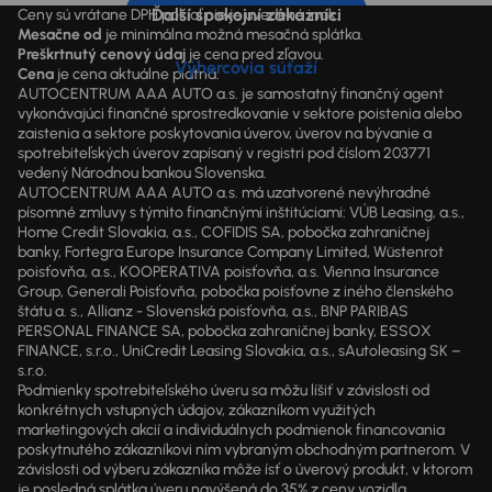
Ďalší spokojní zákazníci
Ceny sú vrátane DPH pokiaľ nie je uvedené inak.
Mesačne od
je minimálna možná mesačná splátka.
Preškrtnutý cenový údaj
je cena pred zľavou.
Výhercovia súťaží
Cena
je cena aktuálne platná.
AUTOCENTRUM AAA AUTO a.s. je samostatný finančný agent
vykonávajúci finančné sprostredkovanie v sektore poistenia alebo
zaistenia a sektore poskytovania úverov, úverov na bývanie a
spotrebiteľských úverov zapísaný v registri pod číslom 203771
vedený Národnou bankou Slovenska.
AUTOCENTRUM AAA AUTO a.s. má uzatvorené nevýhradné
písomné zmluvy s týmito finančnými inštitúciami: VÚB Leasing, a.s.,
Home Credit Slovakia, a.s., COFIDIS SA, pobočka zahraničnej
banky, Fortegra Europe Insurance Company Limited, Wüstenrot
poisťovňa, a.s., KOOPERATIVA poisťovňa, a.s. Vienna Insurance
Group, Generali Poisťovňa, pobočka poisťovne z iného členského
štátu a. s., Allianz - Slovenská poisťovňa, a.s., BNP PARIBAS
PERSONAL FINANCE SA, pobočka zahraničnej banky, ESSOX
FINANCE, s.r.o., UniCredit Leasing Slovakia, a.s., sAutoleasing SK –
s.r.o.
Podmienky spotrebiteľského úveru sa môžu líšiť v závislosti od
konkrétnych vstupných údajov, zákazníkom využitých
marketingových akcií a individuálnych podmienok financovania
poskytnutého zákazníkovi ním vybraným obchodným partnerom. V
závislosti od výberu zákazníka môže ísť o úverový produkt, v ktorom
je posledná splátka úveru navýšená do 35% z ceny vozidla.