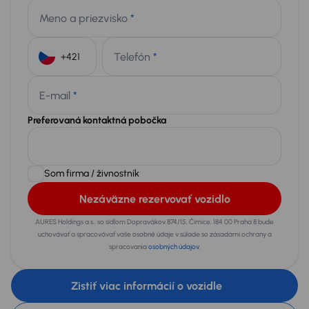
Meno a priezvisko
*
Telefón
*
+421
E-mail
*
Preferovaná kontaktná pobočka
Som firma / živnostník
Nezáväzne rezervovať vozidlo
AURES Holdings a.s., so sídlom Dopravákov 874/15, Čimice, 184 00 Praha 8 bude
uchovávať a spracovávať vaše osobné údaje v súlade so zásadami ochrany a
spracovania
osobných údajov
.
Zistiť viac informácií o vozidle