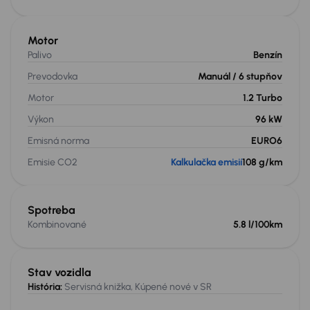
Motor
Palivo
Benzín
Prevodovka
Manuál
/ 6 stupňov
Motor
1.2 Turbo
Výkon
96 kW
Emisná norma
EURO6
Emisie CO2
Kalkulačka emisií
108 g/km
Spotreba
Kombinované
5.8 l/100km
Stav vozidla
História:
Servisná knižka, Kúpené nové v SR