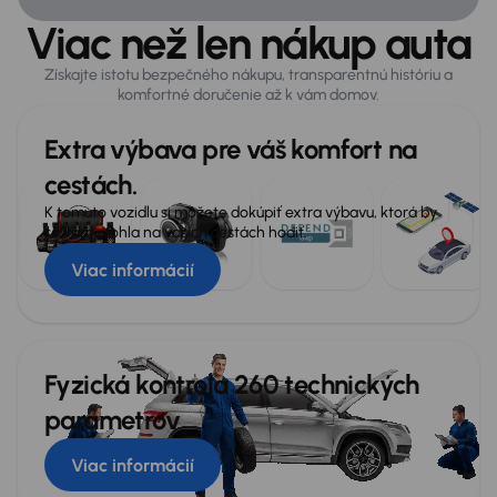
Viac než len nákup auta
USB
Veľa ďalšej výbavy
Získajte istotu bezpečného nákupu, transparentnú históriu a
komfortné doručenie až k vám domov.
Extra výbava pre váš komfort na
cestách.
K tomuto vozidlu si môžete dokúpiť extra výbavu, ktorá by
sa vám mohla na vašich cestách hodiť.
Viac informácií
Fyzická kontrola 260 technických
parametrov
Viac informácií