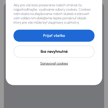
Aby pre vás bolo prezeranie našich stránok čo
Zabezpečenie
najpohodlnejšie, využívame súbory cookies. Cookies
nám slúžia na zlepšovanie našich služieb a zároveň
ABS
vám vďaka nim dokážeme lepšie ponúknuť obsah,
ktorý pre vás môže byť zaujímavý a užitočný.
Airbag
Asistent jazdy v pruhu
Prijať všetko
Asistent rozjazdu do kopca
ASR
Iba nevyhnutné
ESP
Spravovať cookies
Systém kontroly tlaku v pneumatikách
Všeobecné
Infotainment
Lakťová opierka
Rozpoznávanie dopravných značiek