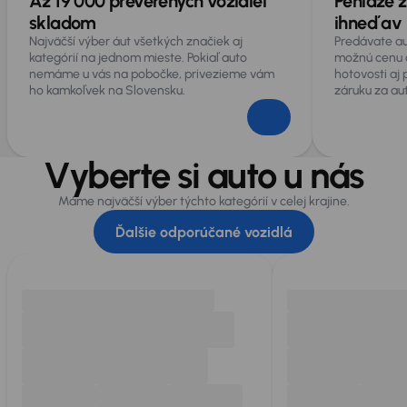
Až 19 000 preverených vozidiel
Peniaze z
skladom
ihneď av 
Najväčší výber áut všetkých značiek aj
Predávate au
kategórií na jednom mieste. Pokiaľ auto
možnú cenu 
nemáme u vás na pobočke, privezieme vám
hotovosti aj
ho kamkoľvek na Slovensku.
záruku za au
Vyberte si auto u nás
Máme najväčší výber týchto kategórií v celej krajine.
Ďalšie odporúčané vozidlá