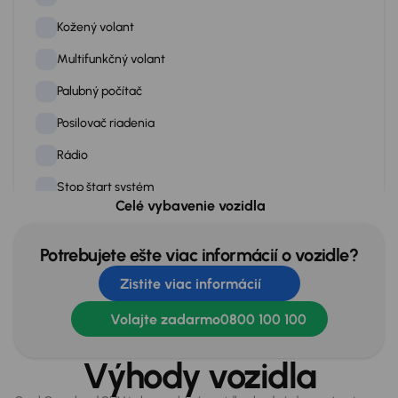
Kožený volant
Multifunkčný volant
Palubný počítač
Posilovač riadenia
Rádio
Stop štart systém
Celé vybavenie vozidla
Tempomat
Vyhrievané predné okno
Potrebujete ešte viac informácií o vozidle?
Zistite viac informácií
Vyhrievané predné sedadlá
Vyhrievaný volant
Volajte zadarmo
0800 100 100
Výhody vozidla
Exteriér