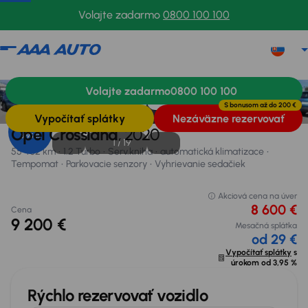
Volajte zadarmo
0800 100 100
Opel Crossland
2020
55 402 km
Volajte zadarmo
0800 100 100
Informácie
Výbava
Výhody vozidla
Financovanie
S bonusom až do
200 €
Vypočítať splátky
Nezáväzne rezervovať
Úrok od
Opel Crossland
, 2020
3,95 %
1 /
19
55 402 km
1.2 Turbo
Serv.kniha
automatická klimatizace
Tempomat
Parkovacie senzory
Vyhrievanie sedačiek
Akciová cena na úver
8 600 €
Cena
9 200 €
Mesačná splátka
od 29 €
Vypočítať splátky
s
úrokom od
3,95 %
Rýchlo rezervovať vozidlo