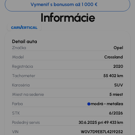
Vymeniť s bonusom až 1 000 €
Informácie
Detail auta
Značka
Opel
Model
Crossland
Registrácia
2020
Tachometer
55 402 km
Karoséria
SUV
Miest na sedenie
5
miest
Farba
modrá
- metalíza
STK
6/2026
Posledný servis
30.6.2025 pri 49 433 km
VIN
W0V7D9EB7L4219252