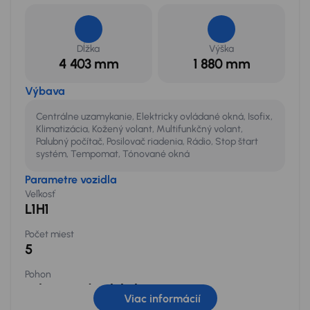
Dĺžka
Výška
4 403 mm
1 880 mm
Výbava
Centrálne uzamykanie, Elektricky ovládané okná, Isofix,
Klimatizácia, Kožený volant, Multifunkčný volant,
Palubný počítač, Posilovač riadenia, Rádio, Stop štart
systém, Tempomat, Tónované okná
Parametre vozidla
Veľkosť
L1H1
Počet miest
5
Pohon
Pohon predných kolies
Viac informácií