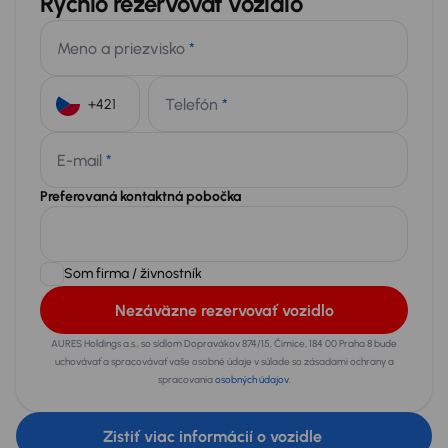
Rýchlo rezervovať vozidlo
Meno a priezvisko
*
Telefón
*
+421
E-mail
*
Preferovaná kontaktná pobočka
Som firma / živnostník
Nezáväzne rezervovať vozidlo
AURES Holdings a.s., so sídlom Dopravákov 874/15, Čimice, 184 00 Praha 8 bude
uchovávať a spracovávať vaše osobné údaje v súlade so zásadami ochrany a
spracovania
osobných údajov
.
Zistiť viac informácií o vozidle