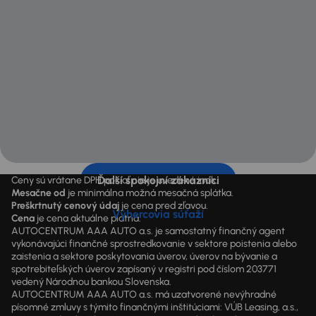
Ďalší spokojní zákazníci
Ceny sú vrátane DPH pokiaľ nie je uvedené inak.
Mesačne od
je minimálna možná mesačná splátka.
Preškrtnutý cenový údaj
je cena pred zľavou.
Výhercovia súťaží
Cena
je cena aktuálne platná.
AUTOCENTRUM AAA AUTO a.s. je samostatný finančný agent
vykonávajúci finančné sprostredkovanie v sektore poistenia alebo
zaistenia a sektore poskytovania úverov, úverov na bývanie a
spotrebiteľských úverov zapísaný v registri pod číslom 203771
vedený Národnou bankou Slovenska.
AUTOCENTRUM AAA AUTO a.s. má uzatvorené nevýhradné
písomné zmluvy s týmito finančnými inštitúciami: VÚB Leasing, a.s.,