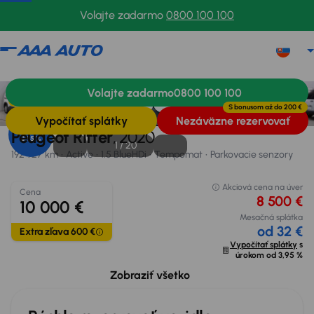
Volajte zadarmo
0800 100 100
Peugeot Rifter
2020
192 927 km
Volajte zadarmo
0800 100 100
Informácie
Rozmery
Výbava
Financovanie
Extra zľava 600 €
S bonusom až do
200 €
Vypočítať splátky
Nezáväzne rezervovať
Úrok od
Peugeot Rifter
, 2020
3,95 %
1 /
20
192 927 km
Active
1.5 BlueHDi
Tempomat
Parkovacie senzory
Akciová cena na úver
Cena
8 500 €
10 000 €
Mesačná splátka
od 32 €
Extra zľava 600 €
Vypočítať splátky
s
úrokom od
3,95 %
Možný odpočet DPH
1 871 €
Zobraziť všetko