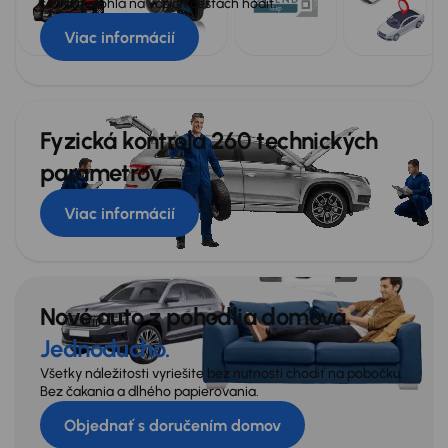
sa vám mohla na vašich cestách hodiť.
Viac informácií
Fyzická kontrola 260 technických
parametrov
Viac informácií
Nové auto z pohodlia domova.
Jednoducho.
Všetky náležitosti vyriešite bez nutnosti chodiť na pobočku.
Bez čakania a dlhého papierovania.
Objednať s doručením domov