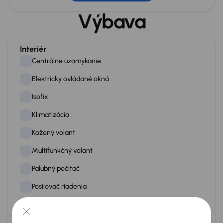
Veľkosť pneu
215/65 R16
Výbava
Rozmery batožinového priestoru
Interiér
Dĺžka
Centrálne uzamykanie
1 mm
Elektricky ovládané okná
Šírka
1 mm
Isofix
Výška
Klimatizácia
1 mm
Kožený volant
Nákladný priestor
Multifunkčný volant
Priestor
1 europaleta
Palubný počítač
Posilovač riadenia
Vonkajšie rozmery
Dĺžka
Rádio
4 403 mm
Stop štart systém