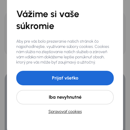
Výška
Celé vybavenie vozidla
1 880 mm
Tempomat
Vážime si vaše
Tónované okná
Potrebujete ešte viac informácií o vozidle?
Dvere
súkromie
Bočné
Zistite viac informácií
Na oboch stranách
Exteriér
Aby pre vás bolo prezeranie našich stránok čo
Volajte zadarmo
0800 100 100
Zadnáé
najpohodlnejšie, využívame súbory cookies. Cookies
Automatické denné svetlá
Krídlové 180°
nám slúžia na zlepšovanie našich služieb a zároveň
Financovanie
vám vďaka nim dokážeme lepšie ponúknuť obsah,
Elektricky ovládané zrkadlá
ktorý pre vás môže byť zaujímavý a užitočný.
Hmotnosti
Pozdĺžné strešné nosiče
Získajte lepšie podmienky financovania ako banka.
Celková
Prijať všetko
2 100 kg
Extra
Prevádzková
1 599 kg
Iba nevyhnutné
Zadné parkovacie senzory
Spravovať cookies
Infotainment
Bluetooth pripojenie