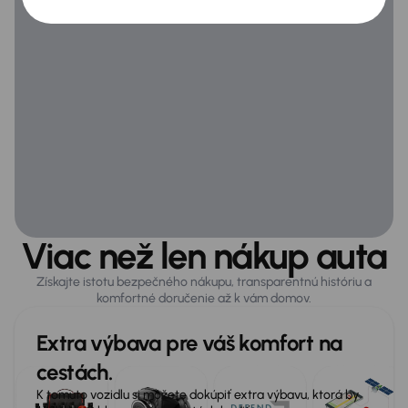
Zabezpečenie
ABS
Airbag
Asistent jazdy v pruhu
ASR
ESP
Systém kontroly tlaku v pneumatikách
Viac než len nákup auta
Získajte istotu bezpečného nákupu, transparentnú históriu a
komfortné doručenie až k vám domov.
Všeobecné
Infotainment
Extra výbava pre váš komfort na
Veľa ďalšej výbavy
cestách.
K tomuto vozidlu si môžete dokúpiť extra výbavu, ktorá by