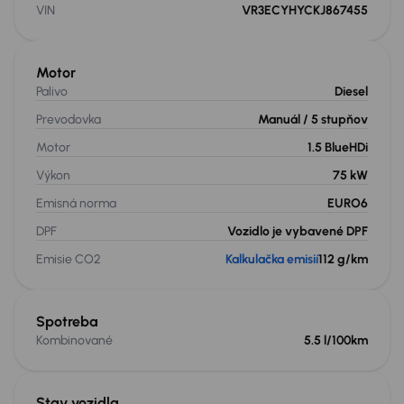
VIN
VR3ECYHYCKJ867455
Motor
Palivo
Diesel
Prevodovka
Manuál
/ 5 stupňov
Motor
1.5 BlueHDi
Výkon
75 kW
Emisná norma
EURO6
DPF
Vozidlo je vybavené DPF
Emisie CO2
Kalkulačka emisií
112 g/km
Spotreba
Kombinované
5.5 l/100km
Stav vozidla