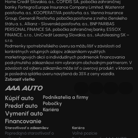
Home Credit Slovakia, a.s., COFIDIS SA, pobočka zahraničnej
banky, Fortegra Europe Insurance Company Limited, Wüstenrot
poisťovňa, a.s., KOOPERATIVA poisťovňa, a.s. Vienna Insurance
Group, Generali Poisťovňa, pobočka poisťovne z iného členského
štátu a. s., Allianz - Slovenská poisťovňa, a.s., BNP PARIBAS
PERSONAL FINANCE SA, pobočka zahraničnej banky, ESSOX
FINANCE, s.r.o., UniCredit Leasing Slovakia, a.s., sAutoleasing SK –
s.r.o.
Podmienky spotrebiteľského úveru sa môžu líšiť v závislosti od
konkrétnych vstupných údajov, zákazníkom využitých
marketingových akcií a individuálnych podmienok financovania
poskytnutého zákazníkovi ním vybraným obchodným partnerom. V
závislosti od výberu zákazníka môže ísť o úverový produkt, v ktorom
je posledná splátka úveru navýšená do 35% z ceny vozidla.
Zobraziť všetko
Kúpiť auto
Podnikatelia a firmy
Pobočky
Predať auto
Kariéra
Vymeniť auto
Financovanie
Starostlivosť o zákazníkov
Kariéra
Popredajná starostlivosť o
Voľné pozície