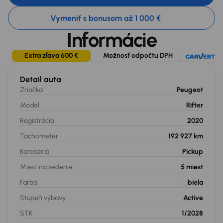
Vymeniť s bonusom až 1 000 €
Informácie
Extra zľava 600 €
Možnosť odpočtu DPH
Detail auta
Značka
Peugeot
Model
Rifter
Registrácia
2020
Tachometer
192 927 km
Karoséria
Pickup
Miest na sedenie
5
miest
Farba
biela
Stupeň výbavy
Active
STK
1/2028