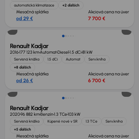
automatická klimatizace
+2 ďalších
Mesačná splátka
Akciová cena na úver
od 29 €
7 700 €
Nové v ponuke
Renault Kadjar
2016
177 123 km
Automat
Diesel
1.5 dCi
81 kW
Servisná knižka
1.5 dCi
Automat
Serv.kniha
+8 ďalších
Mesačná splátka
Akciová cena na úver
od 26 €
6 700 €
Zlacnené o 500 €
Renault Kadjar
2020
96 882 km
Benzín
1.3 TCe
103 kW
Servisná knižka
Kúpené nové v SR
1.3 TCe
Serv.kniha
+5 ďalších
Mesačná splátka
Akciová cena na úver