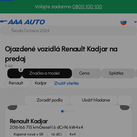
Renault
Kadjar
Zrušiť všetko
Volajte zadarmo
0800 100 100
Ojazdené vozidlá Renault Kadjar na
predaj
8 áut
2
Značka a model
Cena
Splátka
Renault
Kadjar
Zrušiť všetko
Nové v ponuke
Zoradiť podľa
Uložiť hľadanie
Renault Kadjar
2016
166 715 km
Diesel
1.6 dCi
96 kW
4x4
Kúpené nové v SR
1.6 dCi
4x4