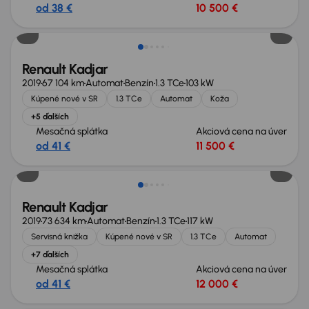
od 38 €
10 500 €
Renault Kadjar
2019
67 104 km
Automat
Benzín
1.3 TCe
103 kW
Kúpené nové v SR
1.3 TCe
Automat
Koža
+5 ďalších
Mesačná splátka
Akciová cena na úver
od 41 €
11 500 €
Renault Kadjar
2019
73 634 km
Automat
Benzín
1.3 TCe
117 kW
Servisná knižka
Kúpené nové v SR
1.3 TCe
Automat
+7 ďalších
Mesačná splátka
Akciová cena na úver
od 41 €
12 000 €