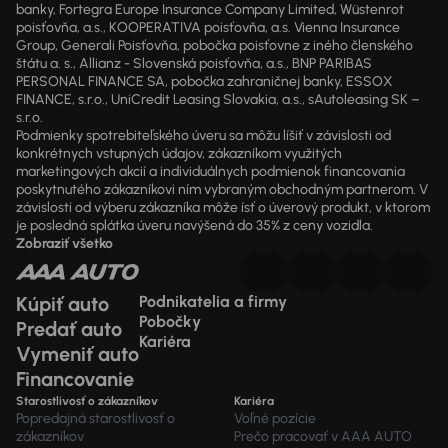
banky, Fortegra Europe Insurance Company Limited, Wüstenrot
poisťovňa, a.s., KOOPERATIVA poisťovňa, a.s. Vienna Insurance
Group, Generali Poisťovňa, pobočka poisťovne z iného členského
štátu a. s., Allianz - Slovenská poisťovňa, a.s., BNP PARIBAS
PERSONAL FINANCE SA, pobočka zahraničnej banky, ESSOX
FINANCE, s.r.o., UniCredit Leasing Slovakia, a.s., sAutoleasing SK –
s.r.o.
Podmienky spotrebiteľského úveru sa môžu líšiť v závislosti od
konkrétnych vstupných údajov, zákazníkom využitých
marketingových akcií a individuálnych podmienok financovania
poskytnutého zákazníkovi ním vybraným obchodným partnerom. V
závislosti od výberu zákazníka môže ísť o úverový produkt, v ktorom
je posledná splátka úveru navýšená do 35% z ceny vozidla.
Zobraziť všetko
Kúpiť auto
Podnikatelia a firmy
Pobočky
Predať auto
Kariéra
Vymeniť auto
Financovanie
Starostlivosť o zákazníkov
Kariéra
Popredajná starostlivosť o
Voľné pozície
zákazníkov
Prečo pracovať v AAA AUTO