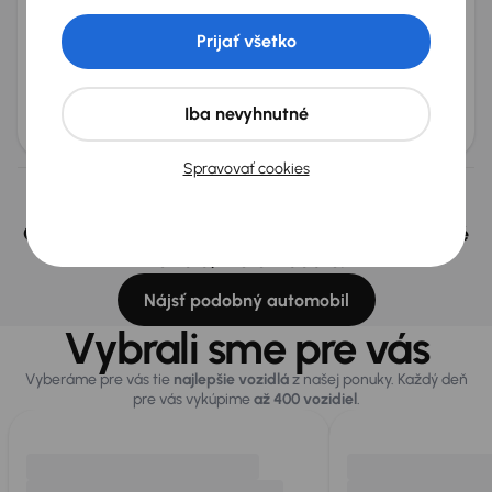
Renault Kadjar
2017
103 559 km
Benzín
1.2 TCe
96 kW
Prijať všetko
Po prvom majiteľovi
Servisná knižka
Kúpené nové v SR
1.2 TCe
+8 ďalších
Mesačná splátka
Akciová cena na úver
Iba nevyhnutné
od 27 €
8 000 €
Spravovať cookies
Nevybrali ste si? Nevadí, na našich pobočkách v
Českej republike a v Polsku môžeme mať podobné
vozidlá, ktoré hľadáte.
Nájsť podobný automobil
Vybrali sme pre vás
Vyberáme pre vás tie
najlepšie vozidlá
z našej ponuky. Každý deň
pre vás vykúpime
až 400 vozidiel
.