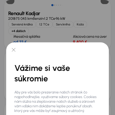
Renault Kadjar
2018
75 045 km
Benzín
1.2 TCe
96 kW
Servisná knižka
1.2 TCe
Serv.kniha
Koža
+4 ďalších
Mesačná splátka
Akciová cena na úver
od 33 €
9 400 €
Renault Kadjar
Vážime si vaše
2018
77 447 km
Benzín
1.2 TCe
96 kW
súkromie
Servisná knižka
Kúpené nové v SR
1.2 TCe
Serv.kniha
+5 ďalších
Mesačná splátka
Akciová cena na úver
Aby pre vás bolo prezeranie našich stránok čo
od 32 €
9 300 €
najpohodlnejšie, využívame súbory cookies. Cookies
nám slúžia na zlepšovanie našich služieb a zároveň
vám vďaka nim dokážeme lepšie ponúknuť obsah,
ktorý pre vás môže byť zaujímavý a užitočný.