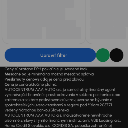
Upraviť filter
Ceny sú vrátane DPH pokiaľ nie je uvedené inak.
Mesačne od
je minimálna možná mesačná splátka.
Preškrtnutý cenový údaj
je cena pred zľavou.
Cena
je cena aktuálne platná.
AUTOCENTRUM AAA AUTO a.s. je samostatný finančný agent
vykonávajúci finančné sprostredkovanie v sektore poistenia alebo
zaistenia a sektore poskytovania úverov, úverov na bývanie a
spotrebiteľských úverov zapísaný v registri pod číslom 203771
vedený Národnou bankou Slovenska.
AUTOCENTRUM AAA AUTO a.s. má uzatvorené nevýhradné
písomné zmluvy s týmito finančnými inštitúciami: VÚB Leasing, a.s.,
Home Credit Slovakia, a.s., COFIDIS SA, pobočka zahraničnej