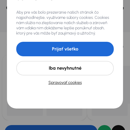
Nevybrali ste si? Nevadí, na našich pobočkách v
Českej republike a v Polsku môžeme mať podobné
Aby pre vás bolo prezeranie našich stránok čo
vozidlá, ktoré hľadáte.
najpohodlnejšie, využívame súbory cookies. Cookies
nám slúžia na zlepšovanie našich služieb a zároveň
Nájsť podobný automobil
vám vďaka nim dokážeme lepšie ponúknuť obsah,
ktorý pre vás môže byť zaujímavý a užitočný.
Vybrali sme pre vás
Vyberáme pre vás tie
najlepšie vozidlá
z našej ponuky. Každý deň
Prijať všetko
pre vás vykúpime
až 400 vozidiel
.
Iba nevyhnutné
Spravovať cookies