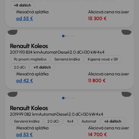
+8 ďalších
Mesačná splátka
Akciová cena na úver
od 55 €
15 300 €
Zlacnené o 700 €
Renault Koleos
2017
193 834 km
Automat
Diesel
2.0 dCi
130 kW
4x4
Po prvom majiteľovi
Servisná knižka
Kúpené nové v SR
2.0 dCi
+11 ďalších
Mesačná splátka
Akciová cena na úver
od 42 €
11 800 €
Renault Koleos
2019
99 082 km
Automat
Diesel
2.0 dCi
130 kW
4x4
Servisná knižka
2.0 dCi
4x4
Automat
+6 ďalších
Mesačná splátka
Akciová cena na úver
od 53 €
14 700 €