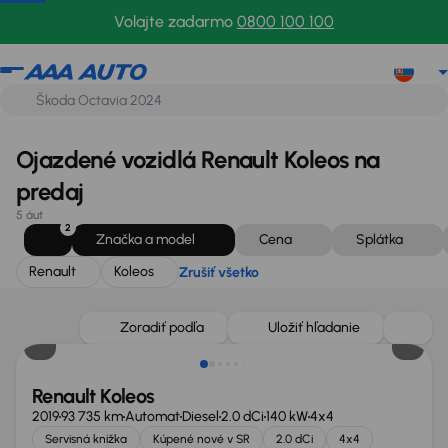
Renault
Koleos
Zrušiť všetko
Volajte zadarmo
0800 100 100
Ojazdené vozidlá Renault Koleos na
predaj
5 áut
2
Značka a model
Cena
Splátka
Renault
Koleos
Zrušiť všetko
Zlacnené o 1 700 €
Zoradiť podľa
Uložiť hľadanie
Renault Koleos
2019
93 735 km
Automat
Diesel
2.0 dCi
140 kW
4x4
Servisná knižka
Kúpené nové v SR
2.0 dCi
4x4