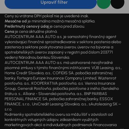
Upraviť filter
Ceny sú vrátane DPH pokiaľ nie je uvedené inak.
Mesačne od
je minimálna možná mesačná splátka.
Preškrtnutý cenový údaj
je cena pred zľavou.
Cena
je cena aktuálne platná.
AUTOCENTRUM AAA AUTO a.s. je samostatný finančný agent
vykonávajúci finančné sprostredkovanie v sektore poistenia alebo
zaistenia a sektore poskytovania úverov, úverov na bývanie a
spotrebiteľských úverov zapísaný v registri pod číslom 203771
vedený Národnou bankou Slovenska.
AUTOCENTRUM AAA AUTO a.s. má uzatvorené nevýhradné
písomné zmluvy s týmito finančnými inštitúciami: VÚB Leasing, a.s.,
Home Credit Slovakia, a.s., COFIDIS SA, pobočka zahraničnej
banky, Fortegra Europe Insurance Company Limited, Wüstenrot
poisťovňa, a.s., KOOPERATIVA poisťovňa, a.s. Vienna Insurance
Group, Generali Poisťovňa, pobočka poisťovne z iného členského
štátu a. s., Allianz - Slovenská poisťovňa, a.s., BNP PARIBAS
PERSONAL FINANCE SA, pobočka zahraničnej banky, ESSOX
FINANCE, s.r.o., UniCredit Leasing Slovakia, a.s., sAutoleasing SK –
s.r.o.
Podmienky spotrebiteľského úveru sa môžu líšiť v závislosti od
konkrétnych vstupných údajov, zákazníkom využitých
marketingových akcií a individuálnych podmienok financovania