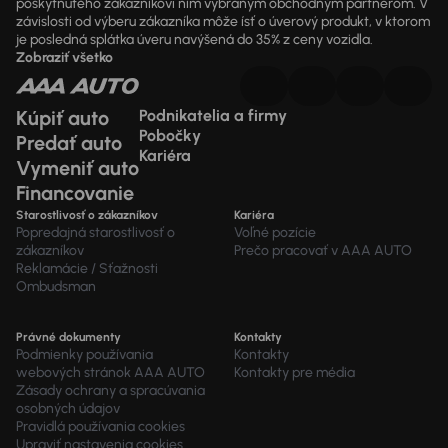
poskytnutého zákazníkovi ním vybraným obchodným partnerom. V
závislosti od výberu zákazníka môže ísť o úverový produkt, v ktorom
je posledná splátka úveru navýšená do 35% z ceny vozidla.
Zobraziť všetko
Kúpiť auto
Podnikatelia a firmy
Pobočky
Predať auto
Kariéra
Vymeniť auto
Financovanie
Starostlivosť o zákazníkov
Kariéra
Popredajná starostlivosť o
Voľné pozície
zákazníkov
Prečo pracovať v AAA AUTO
Reklamácie / Sťažnosti
Ombudsman
Právné dokumenty
Kontakty
Podmienky používania
Kontakty
webových stránok AAA AUTO
Kontakty pre média
Zásady ochrany a spracúvania
osobných údajov
Pravidlá používania cookies
Upraviť nastavenia cookies