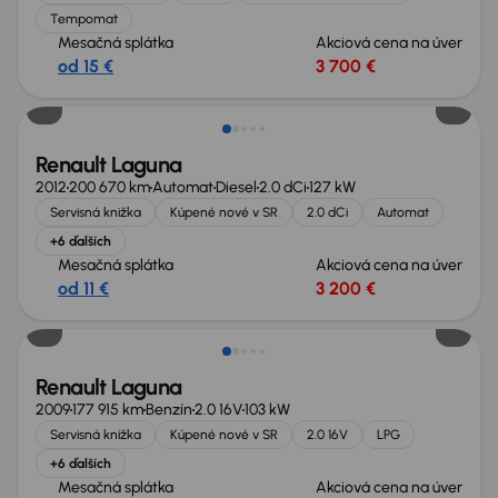
Tempomat
Mesačná splátka
Akciová cena na úver
od 15 €
3 700 €
Zlacnené o 1 700 €
Renault Laguna
2012
200 670 km
Automat
Diesel
2.0 dCi
127 kW
Servisná knižka
Kúpené nové v SR
2.0 dCi
Automat
+6 ďalších
Mesačná splátka
Akciová cena na úver
od 11 €
3 200 €
Nové v ponuke
Renault Laguna
2009
177 915 km
Benzín
2.0 16V
103 kW
Servisná knižka
Kúpené nové v SR
2.0 16V
LPG
+6 ďalších
Mesačná splátka
Akciová cena na úver