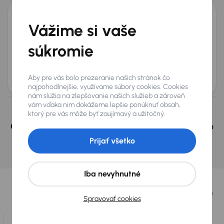
Renault Laguna
Vážime si vaše
2006
120 470 km
Benzín
1.6 16V
82 kW
súkromie
Kúpené nové v SR
1.6 16V
automatická klimatizace
Parkovacie senzory
Mesačná splátka
Akciová cena na úver
Aby pre vás bolo prezeranie našich stránok čo
od 6 €
1 400 €
najpohodlnejšie, využívame súbory cookies. Cookies
nám slúžia na zlepšovanie našich služieb a zároveň
vám vďaka nim dokážeme lepšie ponúknuť obsah,
Nevybrali ste si? Nevadí, na našich pobočkách v
ktorý pre vás môže byť zaujímavý a užitočný.
Českej republike a v Polsku môžeme mať podobné
vozidlá, ktoré hľadáte.
Prijať všetko
Nájsť podobný automobil
Vybrali sme pre vás
Iba nevyhnutné
Vyberáme pre vás tie
najlepšie vozidlá
z našej ponuky. Každý deň
Spravovať cookies
pre vás vykúpime
až 400 vozidiel
.