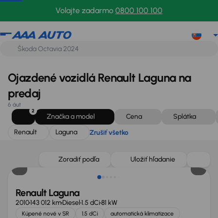
Renault
Laguna
Zrušiť všetko
Volajte zadarmo
0800 100 100
Ojazdené vozidlá Renault Laguna na
predaj
6 áut
2
Značka a model
Cena
Splátka
Renault
Laguna
Zrušiť všetko
Zlacnené o 1 000 €
Zoradiť podľa
Uložiť hľadanie
Renault Laguna
2010
143 012 km
Diesel
1.5 dCi
81 kW
Kúpené nové v SR
1.5 dCi
automatická klimatizace