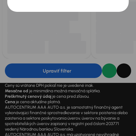
Upraviť filter
Ceny sú vrátane DPH pokiaľ nie je uvedené inak.
Mesačne od
je minimálna možná mesačná splátka.
Preškrtnutý cenový údaj
je cena pred zľavou.
Cena
je cena aktuálne platná.
AUTOCENTRUM AAA AUTO a.s. je samostatný finančný agent
vykonávajúci finančné sprostredkovanie v sektore poistenia alebo
zaistenia a sektore poskytovania úverov, úverov na bývanie a
spotrebiteľských úverov zapísaný v registri pod číslom 203771
vedený Národnou bankou Slovenska.
AUTOCENTRUM AAA AUTO a.s. má uzatvorené nevýhradné