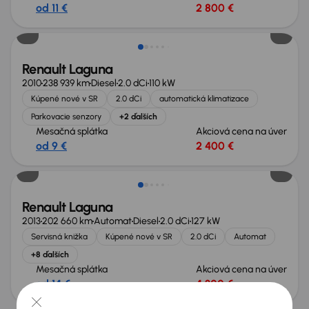
od 11 €
2 800 €
Renault Laguna
2010
238 939 km
Diesel
2.0 dCi
110 kW
Kúpené nové v SR
2.0 dCi
automatická klimatizace
Parkovacie senzory
+2 ďalších
Mesačná splátka
Akciová cena na úver
od 9 €
2 400 €
Renault Laguna
2013
202 660 km
Automat
Diesel
2.0 dCi
127 kW
Servisná knižka
Kúpené nové v SR
2.0 dCi
Automat
+8 ďalších
Mesačná splátka
Akciová cena na úver
od 14 €
4 300 €
Nové v ponuke