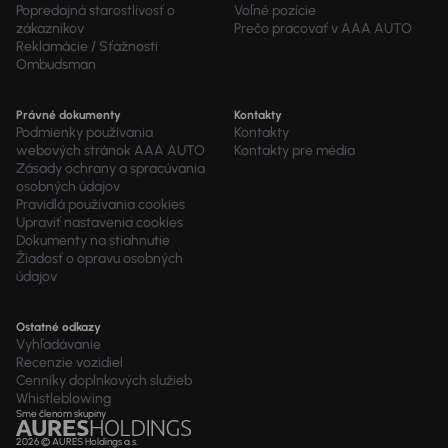
Popredajná starostlivosť o
Voľné pozície
zákazníkov
Prečo pracovať v AAA AUTO
Reklamácie / Sťažnosti
Ombudsman
Právné dokumenty
Kontakty
Podmienky používania
Kontakty
webových stránok AAA AUTO
Kontakty pre média
Zásady ochrany a spracúvania
osobných údajov
Pravidlá používania cookies
Upraviť nastavenia cookies
Dokumenty na stiahnutie
Žiadosť o opravu osobných
údajov
Ostatné odkazy
Vyhľadávanie
Recenzie vozidiel
Cenníky doplnkových služieb
Whistleblowing
Sme členom skupiny
2026 © AURES Holdings a.s.