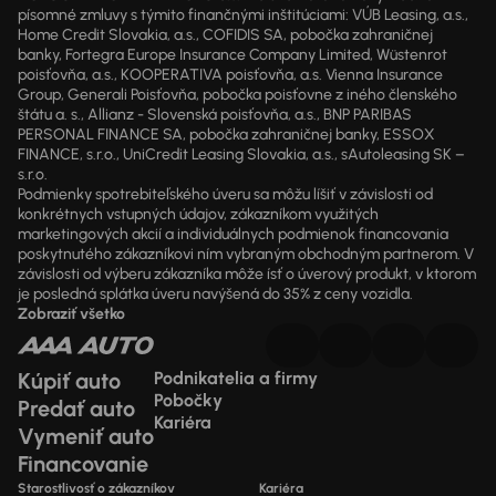
písomné zmluvy s týmito finančnými inštitúciami: VÚB Leasing, a.s.,
Home Credit Slovakia, a.s., COFIDIS SA, pobočka zahraničnej
banky, Fortegra Europe Insurance Company Limited, Wüstenrot
poisťovňa, a.s., KOOPERATIVA poisťovňa, a.s. Vienna Insurance
Group, Generali Poisťovňa, pobočka poisťovne z iného členského
štátu a. s., Allianz - Slovenská poisťovňa, a.s., BNP PARIBAS
PERSONAL FINANCE SA, pobočka zahraničnej banky, ESSOX
FINANCE, s.r.o., UniCredit Leasing Slovakia, a.s., sAutoleasing SK –
s.r.o.
Podmienky spotrebiteľského úveru sa môžu líšiť v závislosti od
konkrétnych vstupných údajov, zákazníkom využitých
marketingových akcií a individuálnych podmienok financovania
poskytnutého zákazníkovi ním vybraným obchodným partnerom. V
závislosti od výberu zákazníka môže ísť o úverový produkt, v ktorom
je posledná splátka úveru navýšená do 35% z ceny vozidla.
Zobraziť všetko
Kúpiť auto
Podnikatelia a firmy
Pobočky
Predať auto
Kariéra
Vymeniť auto
Financovanie
Starostlivosť o zákazníkov
Kariéra