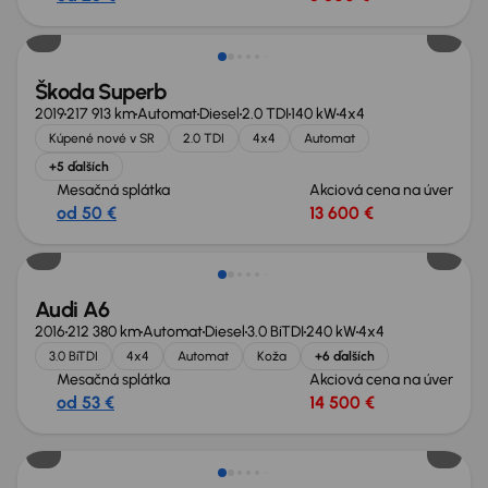
Zlacnené o 1 900 €
Škoda Superb
2019
217 913 km
Automat
Diesel
2.0 TDI
140 kW
4x4
Kúpené nové v SR
2.0 TDI
4x4
Automat
+5 ďalších
Mesačná splátka
Akciová cena na úver
od 50 €
13 600 €
Audi A6
2016
212 380 km
Automat
Diesel
3.0 BiTDI
240 kW
4x4
3.0 BiTDI
4x4
Automat
Koža
+6 ďalších
Mesačná splátka
Akciová cena na úver
od 53 €
14 500 €