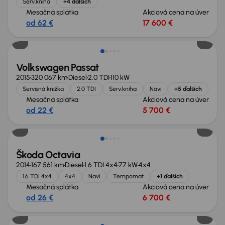
Serv.kniha
+4 ďalších
Mesačná splátka
Akciová cena na úver
od 62 €
17 600 €
Volkswagen Passat
2015
320 067 km
Diesel
2.0 TDI
110 kW
Servisná knižka
2.0 TDI
Serv.kniha
Navi
+5 ďalších
Mesačná splátka
Akciová cena na úver
od 22 €
5 700 €
Škoda Octavia
2014
167 561 km
Diesel
1.6 TDI 4x4
77 kW
4x4
1.6 TDI 4x4
4x4
Navi
Tempomat
+1 ďalších
Mesačná splátka
Akciová cena na úver
od 26 €
6 700 €