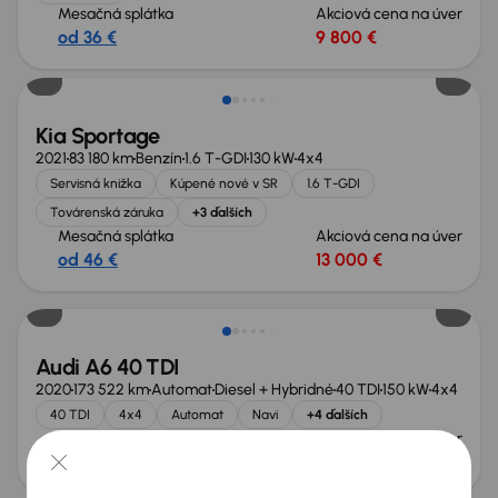
Mesačná splátka
Akciová cena na úver
od 36 €
9 800 €
Zlacnené o 1 500 €
Kia Sportage
2021
83 180 km
Benzín
1.6 T-GDI
130 kW
4x4
Servisná knižka
Kúpené nové v SR
1.6 T-GDI
Továrenská záruka
+3 ďalších
Mesačná splátka
Akciová cena na úver
od 46 €
13 000 €
Zlacnené o 500 €
Audi A6 40 TDI
2020
173 522 km
Automat
Diesel + Hybridné
40 TDI
150 kW
4x4
40 TDI
4x4
Automat
Navi
+4 ďalších
Mesačná splátka
Akciová cena na úver
od 72 €
20 500 €