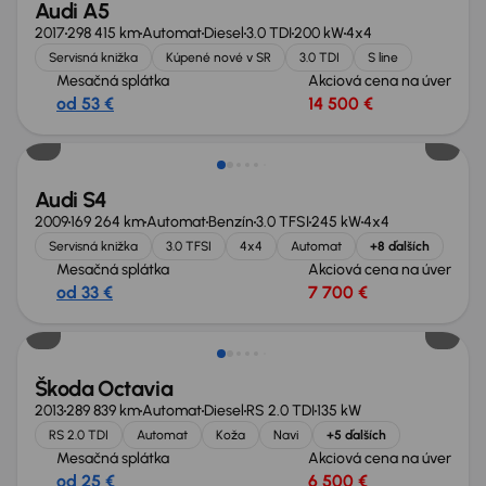
Audi A5
2017
298 415 km
Automat
Diesel
3.0 TDI
200 kW
4x4
Servisná knižka
Kúpené nové v SR
3.0 TDI
S line
Mesačná splátka
Akciová cena na úver
od 53 €
14 500 €
Zlacnené o 4 000 €
Audi S4
2009
169 264 km
Automat
Benzín
3.0 TFSI
245 kW
4x4
Servisná knižka
3.0 TFSI
4x4
Automat
+8 ďalších
Mesačná splátka
Akciová cena na úver
od 33 €
7 700 €
Škoda Octavia
2013
289 839 km
Automat
Diesel
RS 2.0 TDI
135 kW
RS 2.0 TDI
Automat
Koža
Navi
+5 ďalších
Mesačná splátka
Akciová cena na úver
od 25 €
6 500 €