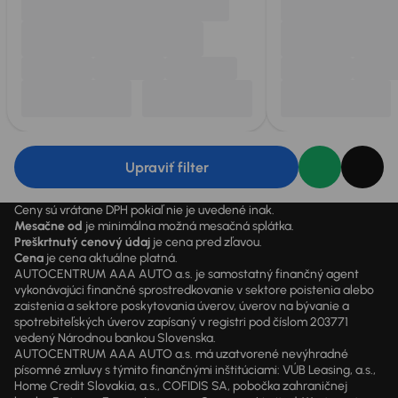
Upraviť filter
Ceny sú vrátane DPH pokiaľ nie je uvedené inak.
Mesačne od
je minimálna možná mesačná splátka.
Preškrtnutý cenový údaj
je cena pred zľavou.
Cena
je cena aktuálne platná.
AUTOCENTRUM AAA AUTO a.s. je samostatný finančný agent
vykonávajúci finančné sprostredkovanie v sektore poistenia alebo
zaistenia a sektore poskytovania úverov, úverov na bývanie a
spotrebiteľských úverov zapísaný v registri pod číslom 203771
vedený Národnou bankou Slovenska.
AUTOCENTRUM AAA AUTO a.s. má uzatvorené nevýhradné
písomné zmluvy s týmito finančnými inštitúciami: VÚB Leasing, a.s.,
Home Credit Slovakia, a.s., COFIDIS SA, pobočka zahraničnej