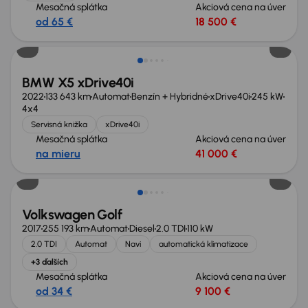
Mesačná splátka
Akciová cena na úver
od 65 €
18 500 €
BMW X5 xDrive40i
2022
133 643 km
Automat
Benzín + Hybridné
xDrive40i
245 kW
4x4
Servisná knižka
xDrive40i
Mesačná splátka
Akciová cena na úver
na mieru
41 000 €
Volkswagen Golf
2017
255 193 km
Automat
Diesel
2.0 TDI
110 kW
2.0 TDI
Automat
Navi
automatická klimatizace
+3 ďalších
Mesačná splátka
Akciová cena na úver
od 34 €
9 100 €