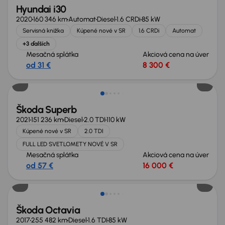
Hyundai i30
2020
160 346 km
Automat
Diesel
1.6 CRDi
85 kW
Servisná knižka
Kúpené nové v SR
1.6 CRDi
Automat
+3 ďalších
Mesačná splátka
Akciová cena na úver
od 31 €
8 300 €
Škoda Superb
2021
151 236 km
Diesel
2.0 TDI
110 kW
Kúpené nové v SR
2.0 TDI
FULL LED SVETLOMETY NOVÉ V SR
Mesačná splátka
Akciová cena na úver
od 57 €
16 000 €
Zlacnené o 700 €
Škoda Octavia
2017
255 482 km
Diesel
1.6 TDI
85 kW