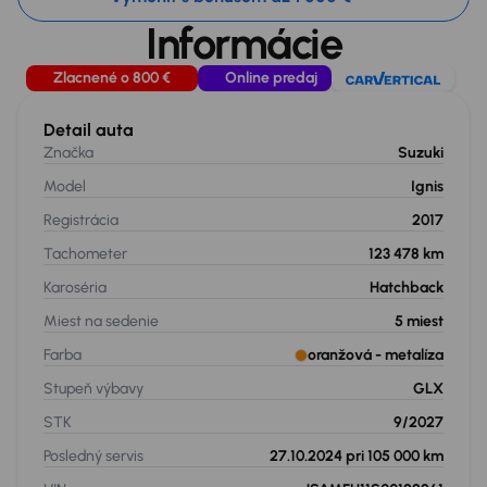
Informácie
Zlacnené o 800 €
Online predaj
Detail auta
Značka
Suzuki
Model
Ignis
Registrácia
2017
Tachometer
123 478 km
Karoséria
Hatchback
Miest na sedenie
5
miest
Farba
oranžová
- metalíza
Stupeň výbavy
GLX
STK
9/2027
Posledný servis
27.10.2024 pri 105 000 km