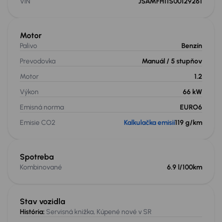
VIN
JSAMFH11S00129261
Motor
Palivo
Benzín
Prevodovka
Manuál
/ 5 stupňov
Motor
1.2
Výkon
66 kW
Emisná norma
EURO6
Emisie CO2
Kalkulačka emisií
119 g/km
Spotreba
Kombinované
6.9 l/100km
Stav vozidla
História:
Servisná knižka, Kúpené nové v SR