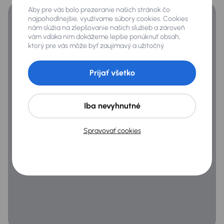
Aby pre vás bolo prezeranie našich stránok čo
najpohodlnejšie, využívame súbory cookies. Cookies
nám slúžia na zlepšovanie našich služieb a zároveň
Všeobecné
vám vďaka nim dokážeme lepšie ponúknuť obsah,
ktorý pre vás môže byť zaujímavý a užitočný.
Infotainment
Lakťová opierka
Prijať všetko
USB
Veľa ďalšej výbavy
Iba nevyhnutné
Spravovať cookies