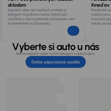
skladom
ihneď av 
Najväčší výber áut všetkých značiek aj
Predávate au
kategórií na jednom mieste. Pokiaľ auto
možnú cenu 
nemáme u vás na pobočke, privezieme vám
hotovosti aj
ho kamkoľvek na Slovensku.
záruku za au
Vyberte si auto u nás
Máme najväčší výber týchto kategórií v celej krajine.
Ďalšie odporúčané vozidlá