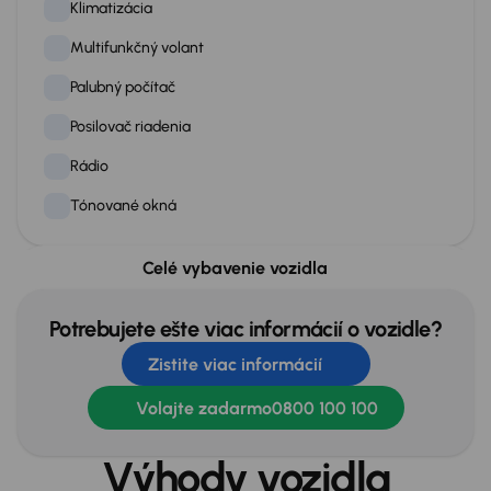
Klimatizácia
Multifunkčný volant
Palubný počítač
Posilovač riadenia
Rádio
Tónované okná
Celé vybavenie vozidla
Exteriér
Automatické denné svetlá
Potrebujete ešte viac informácií o vozidle?
Hmlovky
Zistite viac informácií
Kolesá z ľahkých zliatin
Volajte zadarmo
0800 100 100
LED pre denné svietenie
Výhody vozidla
Originálne lité kolesá