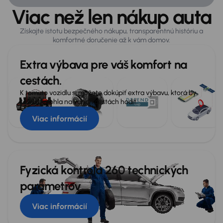
Viac než len nákup auta
Získajte istotu bezpečného nákupu, transparentnú históriu a
komfortné doručenie až k vám domov.
Extra výbava pre váš komfort na
cestách.
K tomuto vozidlu si môžete dokúpiť extra výbavu, ktorá by
sa vám mohla na vašich cestách hodiť.
Viac informácií
Fyzická kontrola 260 technických
parametrov
Viac informácií