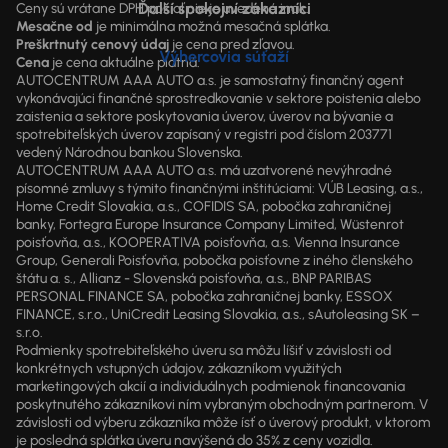
Ďalší spokojní zákazníci
Ceny sú vrátane DPH pokiaľ nie je uvedené inak.
Mesačne od
je minimálna možná mesačná splátka.
Preškrtnutý cenový údaj
je cena pred zľavou.
Výhercovia súťaží
Cena
je cena aktuálne platná.
AUTOCENTRUM AAA AUTO a.s. je samostatný finančný agent
vykonávajúci finančné sprostredkovanie v sektore poistenia alebo
zaistenia a sektore poskytovania úverov, úverov na bývanie a
spotrebiteľských úverov zapísaný v registri pod číslom 203771
vedený Národnou bankou Slovenska.
AUTOCENTRUM AAA AUTO a.s. má uzatvorené nevýhradné
písomné zmluvy s týmito finančnými inštitúciami: VÚB Leasing, a.s.,
Home Credit Slovakia, a.s., COFIDIS SA, pobočka zahraničnej
banky, Fortegra Europe Insurance Company Limited, Wüstenrot
poisťovňa, a.s., KOOPERATIVA poisťovňa, a.s. Vienna Insurance
Group, Generali Poisťovňa, pobočka poisťovne z iného členského
štátu a. s., Allianz - Slovenská poisťovňa, a.s., BNP PARIBAS
PERSONAL FINANCE SA, pobočka zahraničnej banky, ESSOX
FINANCE, s.r.o., UniCredit Leasing Slovakia, a.s., sAutoleasing SK –
s.r.o.
Podmienky spotrebiteľského úveru sa môžu líšiť v závislosti od
konkrétnych vstupných údajov, zákazníkom využitých
marketingových akcií a individuálnych podmienok financovania
poskytnutého zákazníkovi ním vybraným obchodným partnerom. V
závislosti od výberu zákazníka môže ísť o úverový produkt, v ktorom
je posledná splátka úveru navýšená do 35% z ceny vozidla.