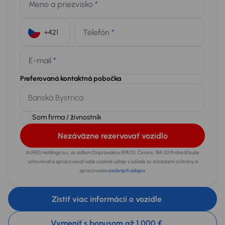
Meno a priezvisko
*
Telefón
*
+421
E-mail
*
Preferovaná kontaktná pobočka
Som firma / živnostník
Nezáväzne rezervovať vozidlo
AURES Holdings a.s., so sídlom Dopravákov 874/15, Čimice, 184 00 Praha 8 bude
uchovávať a spracovávať vaše osobné údaje v súlade so zásadami ochrany a
spracovania
osobných údajov
.
Zistiť viac informácií o vozidle
Vymeniť s bonusom až 1 000 €