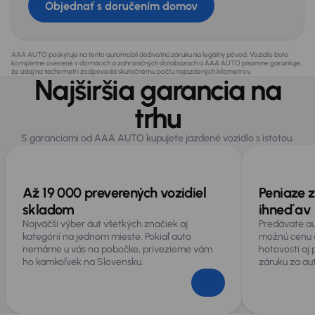
Objednať s doručením domov
AAA AUTO poskytuje na tento automobil doživotnú záruku na legálny pôvod. Vozidlo bolo
kompletne overené v domácich a zahraničných databázach a AAA AUTO písomne garantuje,
že údaj na tachometri zodpovedá skutočnému počtu najazdených kilometrov.
Najširšia garancia na
trhu
S garanciami od AAA AUTO kupujete jazdené vozidlo s istotou.
Až 19 000 preverených vozidiel
Peniaze z
skladom
ihneď av 
Najväčší výber áut všetkých značiek aj
Predávate au
kategórií na jednom mieste. Pokiaľ auto
možnú cenu 
nemáme u vás na pobočke, privezieme vám
hotovosti aj
ho kamkoľvek na Slovensku.
záruku za au