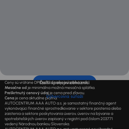
Ďalší spokojní zákazníci
Ceny sú vrátane DPH pokiaľ nie je uvedené inak.
Mesačne od
je minimálna možná mesačná splátka.
Preškrtnutý cenový údaj
je cena pred zľavou.
Výhercovia súťaží
Cena
je cena aktuálne platná.
AUTOCENTRUM AAA AUTO a.s. je samostatný finančný agent
vykonávajúci finančné sprostredkovanie v sektore poistenia alebo
zaistenia a sektore poskytovania úverov, úverov na bývanie a
spotrebiteľských úverov zapísaný v registri pod číslom 203771
vedený Národnou bankou Slovenska.