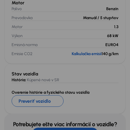
Motor
Palivo
Benzín
Prevodovka
Manuál
/ 5 stupňov
Motor
1.3
Výkon
68 kW
Emisná norma
EURO4
Emisie CO2
Kalkulačka emisií
140 g/km
Stav vozidla
História:
Kúpené nové v SR
Overenie histórie a fyzického stavu vozidla
Preveriť vozidlo
Potrebujete ešte viac informácií o vozidle?