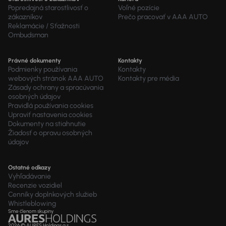
Popredajná starostlivosť o
Voľné pozície
zákazníkov
Prečo pracovať v AAA AUTO
Reklamácie / Sťažnosti
Ombudsman
Právné dokumenty
Kontakty
Podmienky používania
Kontakty
webových stránok AAA AUTO
Kontakty pre média
Zásady ochrany a spracúvania
osobných údajov
Pravidlá používania cookies
Upraviť nastavenia cookies
Dokumenty na stiahnutie
Žiadosť o opravu osobných
údajov
Ostatné odkazy
Vyhľadávanie
Recenzie vozidiel
Cenníky doplnkových služieb
Whistleblowing
Sme členom skupiny
2026 © AURES Holdings a.s.