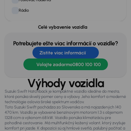
Rádio
Celé vybavenie vozidla
Exteriér
Hmlovky
Potrebujete ešte viac informácií o vozidle?
Kolesá z ľahkých zliatin
Zistite viac informácií
Volajte zadarmo
0800 100 100
Zabezpečenie
ABS
Výhody vozidla
Airbag
Suzuki Swift Hatchback je kompaktné vozidlo ideálne do mesta,
ktoré ponúka skvelý pomer ceny a výbavy. Jeho komfort a moderné
technológie oslovia široké spektrum vodičov.
Toto Suzuki Swift pochádza zo Slovenska a má najazdených 140
Všeobecné
470 km. Vozidlo je vybavené benzínovým motorom 1.3 s objemom
Veľa ďalšej výbavy
1328 ccm a výkonom 68 kW. Vozidlo ponúka klimatizáciu pre
pohodlné cestovanie. Má multifunkčný kožený volant, ktorý zvyšuje
komfort pri jazde. K dispozícii sú aj hmlové svetlá, palubný počítač a