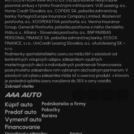
AUTOCENTRUM AAA AUTO a.s. má uzatvorené nevýhradné
písomné zmluvy s týmito finančnými inštitúciami: VÚB Leasing, a.s.,
Home Credit Slovakia, a.s., COFIDIS SA, pobočka zahraničnej
banky, Fortegra Europe Insurance Company Limited, Wüstenrot
poisťovňa, a.s., KOOPERATIVA poisťovňa, a.s. Vienna Insurance
Group, Generali Poisťovňa, pobočka poisťovne z iného členského
štátu a. s., Allianz - Slovenská poisťovňa, a.s., BNP PARIBAS
PERSONAL FINANCE SA, pobočka zahraničnej banky, ESSOX
FINANCE, s.r.o., UniCredit Leasing Slovakia, a.s., sAutoleasing SK –
s.r.o.
Podmienky spotrebiteľského úveru sa môžu líšiť v závislosti od
konkrétnych vstupných údajov, zákazníkom využitých
marketingových akcií a individuálnych podmienok financovania
poskytnutého zákazníkovi ním vybraným obchodným partnerom. V
závislosti od výberu zákazníka môže ísť o úverový produkt, v ktorom
je posledná splátka úveru navýšená do 35% z ceny vozidla.
Zobraziť všetko
Kúpiť auto
Podnikatelia a firmy
Pobočky
Predať auto
Kariéra
Vymeniť auto
Financovanie
Starostlivosť o zákazníkov
Kariéra