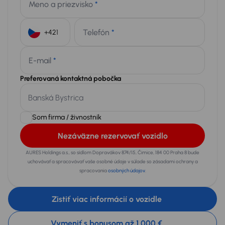
Meno a priezvisko
*
Telefón
*
+421
E-mail
*
Preferovaná kontaktná pobočka
Som firma / živnostník
Nezáväzne rezervovať vozidlo
AURES Holdings a.s., so sídlom Dopravákov 874/15, Čimice, 184 00 Praha 8 bude
uchovávať a spracovávať vaše osobné údaje v súlade so zásadami ochrany a
spracovania
osobných údajov
.
Zistiť viac informácií o vozidle
Vymeniť s bonusom až 1 000 €