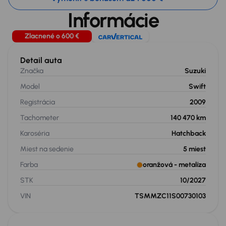
Informácie
Zlacnené o 600 €
Detail auta
Značka
Suzuki
Model
Swift
Registrácia
2009
Tachometer
140 470 km
Karoséria
Hatchback
Miest na sedenie
5
miest
Farba
oranžová
- metalíza
STK
10/2027
VIN
TSMMZC11S00730103