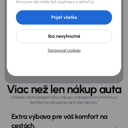
ktorý pre vás môže byť zaujímavý a užitočný.
Prijať všetko
Iba nevyhnutné
Spravovať cookies
Viac než len nákup auta
Získajte istotu bezpečného nákupu, transparentnú históriu a
komfortné doručenie až k vám domov.
Extra výbava pre váš komfort na
cestách.