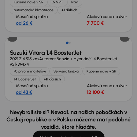
Kúpené nové v SR
1.6 VVT
Navi
automatická klimatizace
+1 ďalších
Mesačná splátka
Akciová cena na úver
od 26 €
7 700 €
Suzuki Vitara 1.4 BoosterJet
2021
214 915 km
Automat
Benzín + Hybridné
1.4 BoosterJet
95 kW
4x4
Po prvom majiteľovi
Servisná knižka
Kúpené nové v SR
1.4 BoosterJet
+11 ďalších
Mesačná splátka
Akciová cena na úver
od 43 €
12 100 €
Nevybrali ste si? Nevadí, na našich pobočkách v
Českej republike a v Polsku môžeme mať podobné
vozidlá, ktoré hľadáte.