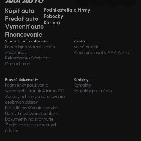
Kúpiť auto
Podnikatelia a firmy
Pobočky
Predať auto
Kariéra
Vymeniť auto
Financovanie
Starostlivosť o zákazníkov
Kariéra
Popredajná starostlivosť o
Voľné pozície
zákazníkov
Prečo pracovať v AAA AUTO
Reklamácie / Sťažnosti
Ombudsman
Právné dokumenty
Kontakty
Podmienky používania
Kontakty
webových stránok AAA AUTO
Kontakty pre média
Zásady ochrany a spracúvania
osobných údajov
Pravidlá používania cookies
Upraviť nastavenia cookies
Dokumenty na stiahnutie
Žiadosť o opravu osobných
údajov