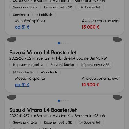
2022
53 916 km
Benzín + Hybridné
1.4 BoosterJet
95 kW
Servisná knižka
Kúpené nové v SR
1.4 BoosterJet
Serv.kniha
+4 ďalších
Mesačná splátka
Akciová cena na úver
od 51 €
15 000 €
Suzuki Vitara 1.4 BoosterJet
2022
26 702 km
Benzín + Hybridné
1.4 BoosterJet
95 kW
Po prvom majiteľovi
Servisná knižka
Kúpené nové v SR
1.4 BoosterJet
+5 ďalších
Mesačná splátka
Akciová cena na úver
od 51 €
14 900 €
Suzuki Vitara 1.4 BoosterJet
2022
41 937 km
Benzín + Hybridné
1.4 BoosterJet
95 kW
Servisná knižka
Kúpené nové v SR
1.4 BoosterJet