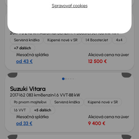
Spravovať cookies
Suzuki Vitara
2017
73 245 km
Automat
Benzín
1.4 BoosterJet
103 kW
4x4
Servisná knižka
Kúpené nové v SR
1.4 BoosterJet
4x4
+7 ďalších
Mesačná splátka
Akciová cena na úver
od 43 €
12 500 €
Suzuki Vitara
2017
162 083 km
Benzín
1.6 VVT
88 kW
Po prvom majiteľovi
Servisná knižka
Kúpené nové v SR
1.6 VVT
+5 ďalších
Mesačná splátka
Akciová cena na úver
od 33 €
9 400 €