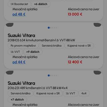
1.4 BoosterJet
+6 ďalších
Mesačná splátka
Akciová cena na úver
od 48 €
13 000 €
Suzuki Vitara
2018
103 634 km
Automat
Benzín
1.6 VVT
88 kW
Po prvom majiteľovi
Servisná knižka
Kúpené nové v SR
1.6 VVT
+9 ďalších
Mesačná splátka
Akciová cena na úver
od 44 €
12 400 €
Možnosť odpočtu DPH
Suzuki Vitara
2016
231 489 km
Benzín
1.6 VVT
88 kW
4x4
Servisná knižka
Kúpené nové v SR
1.6 VVT
4x4
+7 ďalších
Mesačná splátka
Akciová cena na úver