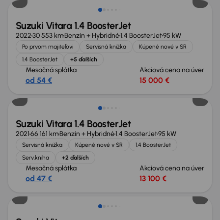
Suzuki Vitara 1.4 BoosterJet
2022
30 553 km
Benzín + Hybridné
1.4 BoosterJet
95 kW
Po prvom majiteľovi
Servisná knižka
Kúpené nové v SR
1.4 BoosterJet
+5 ďalších
Mesačná splátka
Akciová cena na úver
od 54 €
15 000 €
Zlacnené o 400 €
Suzuki Vitara 1.4 BoosterJet
2021
66 161 km
Benzín + Hybridné
1.4 BoosterJet
95 kW
Servisná knižka
Kúpené nové v SR
1.4 BoosterJet
Serv.kniha
+2 ďalších
Mesačná splátka
Akciová cena na úver
od 47 €
13 100 €