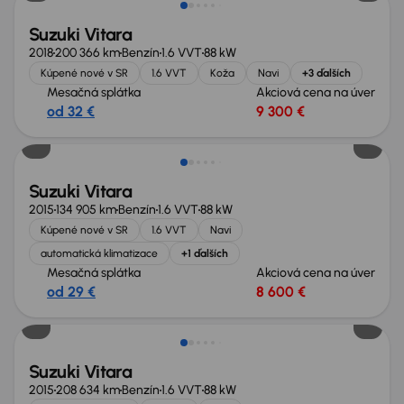
Suzuki Vitara
2018
200 366 km
Benzín
1.6 VVT
88 kW
Kúpené nové v SR
1.6 VVT
Koža
Navi
+3 ďalších
Mesačná splátka
Akciová cena na úver
od 32 €
9 300 €
Suzuki Vitara
2015
134 905 km
Benzín
1.6 VVT
88 kW
Kúpené nové v SR
1.6 VVT
Navi
automatická klimatizace
+1 ďalších
Mesačná splátka
Akciová cena na úver
od 29 €
8 600 €
Suzuki Vitara
2015
208 634 km
Benzín
1.6 VVT
88 kW