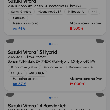
Suzuki Vitara
2017
102 655 km
Benzín
1.4 BoosterJet
103 kW
4x4
Servisná knižka
Kúpené nové v SR
1.4 BoosterJet
4x4
+6 ďalších
Mesačná splátka
Akciová cena na úver
od 41 €
11 500 €
Možnosť odpočtu DPH
Suzuki Vitara 1.5 Hybrid
2022
32 482 km
Automat
Benzín Full-Hybrid EV (FHEV) (Full-Hybrid)
1.5 Hybrid
85 kW
Po prvom majiteľovi
Servisná knižka
Kúpené nové v SR
1.5 Hybrid
+10 ďalších
Mesačná splátka
Akciová cena na úver
od 67 €
19 000 €
Suzuki Vitara 1.4 BoosterJet