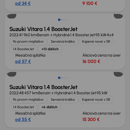
od 34 €
9 100 €
Zlacnené o 600 €
Suzuki Vitara 1.4 BoosterJet
2022
41 960 km
Benzín + Hybridné
1.4 BoosterJet
95 kW
4x4
Po prvom majiteľovi
Servisná knižka
Kúpené nové v SR
1.4 BoosterJet
+10 ďalších
Mesačná splátka
Akciová cena na úver
od 57 €
16 000 €
Suzuki Vitara 1.4 BoosterJet
2022
48 457 km
Benzín + Hybridné
1.4 BoosterJet
95 kW
Po prvom majiteľovi
Servisná knižka
Kúpené nové v SR
1.4 BoosterJet
+6 ďalších
Mesačná splátka
Akciová cena na úver
od 55 €
15 300 €