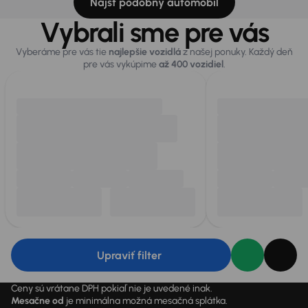
Nájsť podobný automobil
Vybrali sme pre vás
Vyberáme pre vás tie
najlepšie vozidlá
z našej ponuky. Každý deň
pre vás vykúpime
až 400 vozidiel
.
Upraviť filter
Ceny sú vrátane DPH pokiaľ nie je uvedené inak.
Mesačne od
je minimálna možná mesačná splátka.