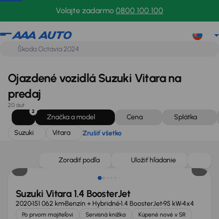
Suzuki
Vitara
Zrušiť všetko
Volajte zadarmo
0800 100 100
Ojazdené vozidlá Suzuki Vitara na
predaj
20 áut
2
Značka a model
Cena
Splátka
Suzuki
Vitara
Zrušiť všetko
Zoradiť podľa
Uložiť hľadanie
Suzuki Vitara 1.4 BoosterJet
2020
151 062 km
Benzín + Hybridné
1.4 BoosterJet
95 kW
4x4
Po prvom majiteľovi
Servisná knižka
Kúpené nové v SR