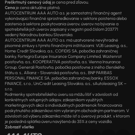
Preškrtnutý cenový údaj
je cena pred zľavou.
Cena
je cena aktuálne platná.
AUTOCENTRUM AAA AUTO a.s. je samostatný finančný agent
vykonávajúci finančné sprostredkovanie v sektore poistenia alebo
zaistenia a sektore poskytovania úverov, úverov na bývanie a
spotrebiteľských úverov zapísaný v registri pod číslom 203771
vedený Národnou bankou Slovenska.
AUTOCENTRUM AAA AUTO a.s. má uzatvorené nevýhradné
písomné zmluvy s týmito finančnými inštitúciami: VÚB Leasing, a.s.,
Home Credit Slovakia, a.s., COFIDIS SA, pobočka zahraničnej
banky, Fortegra Europe Insurance Company Limited, Wüstenrot
poisťovňa, a.s., KOOPERATIVA poisťovňa, a.s. Vienna Insurance
Group, Generali Poisťovňa, pobočka poisťovne z iného členského
štátu a. s., Allianz - Slovenská poisťovňa, a.s., BNP PARIBAS
PERSONAL FINANCE SA, pobočka zahraničnej banky, ESSOX
FINANCE, s.r.o., UniCredit Leasing Slovakia, a.s., sAutoleasing SK –
s.r.o.
Podmienky spotrebiteľského úveru sa môžu líšiť v závislosti od
konkrétnych vstupných údajov, zákazníkom využitých
marketingových akcií a individuálnych podmienok financovania
poskytnutého zákazníkovi ním vybraným obchodným partnerom. V
závislosti od výberu zákazníka môže ísť o úverový produkt, v ktorom
je posledná splátka úveru navýšená do 35% z ceny vozidla.
Zobraziť všetko