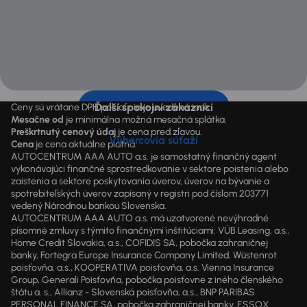
Ďalší spokojní zákazníci
Ceny sú vrátane DPH pokiaľ nie je uvedené inak.
Mesačne od
je minimálna možná mesačná splátka.
Preškrtnutý cenový údaj
je cena pred zľavou.
Výhercovia súťaží
Cena
je cena aktuálne platná.
AUTOCENTRUM AAA AUTO a.s. je samostatný finančný agent
vykonávajúci finančné sprostredkovanie v sektore poistenia alebo
zaistenia a sektore poskytovania úverov, úverov na bývanie a
spotrebiteľských úverov zapísaný v registri pod číslom 203771
vedený Národnou bankou Slovenska.
AUTOCENTRUM AAA AUTO a.s. má uzatvorené nevýhradné
písomné zmluvy s týmito finančnými inštitúciami: VÚB Leasing, a.s.,
Home Credit Slovakia, a.s., COFIDIS SA, pobočka zahraničnej
banky, Fortegra Europe Insurance Company Limited, Wüstenrot
poisťovňa, a.s., KOOPERATIVA poisťovňa, a.s. Vienna Insurance
Group, Generali Poisťovňa, pobočka poisťovne z iného členského
štátu a. s., Allianz - Slovenská poisťovňa, a.s., BNP PARIBAS
PERSONAL FINANCE SA, pobočka zahraničnej banky, ESSOX