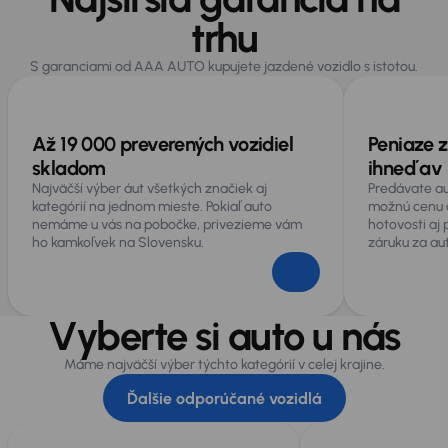
trhu
S garanciami od AAA AUTO kupujete jazdené vozidlo s istotou.
Až 19 000 preverených vozidiel
Peniaze z
skladom
ihneď av 
Najväčší výber áut všetkých značiek aj
Predávate au
kategórií na jednom mieste. Pokiaľ auto
možnú cenu 
nemáme u vás na pobočke, privezieme vám
hotovosti aj
ho kamkoľvek na Slovensku.
záruku za au
Vyberte si auto u nás
Máme najväčší výber týchto kategórií v celej krajine.
Ďalšie odporúčané vozidlá