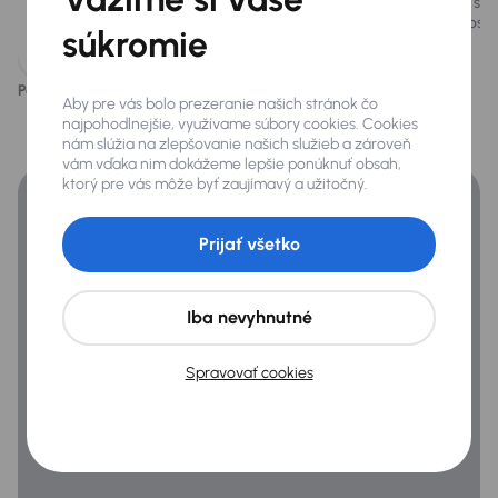
Vozidlo je vybavené výkonným benzínovým
Full LED sve
Pozdĺžné strešné nosiče
motorom 1.5 eTSI, ktorý poskytuje dynamický
viditeľnosť
súkromie
jazdný výkon.
Predné a zadné park. senzory
Zadné svetlá s LED
Páči sa vám tento opis?
Áno
Nie
Aby pre vás bolo prezeranie našich stránok čo
Financovanie
najpohodlnejšie, využívame súbory cookies. Cookies
nám slúžia na zlepšovanie našich služieb a zároveň
Získajte lepšie podmienky financovania ako banka.
Extra
vám vďaka nim dokážeme lepšie ponúknuť obsah,
ktorý pre vás môže byť zaujímavý a užitočný.
Dažďový senzor
Parkovacia kamera
Prijať všetko
Infotainment
Iba nevyhnutné
Android Auto
Spravovať cookies
Apple CarPlay
Bluetooth pripojenie
MirrorLink
Virtuálny kokpit