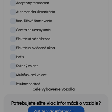
Adaptivný tempomat
Automatická klimatizácia
Bezkľúčové štartovanie
Centrálne uzamykanie
Elektrická ručná brzda
Elektricky ovládané okná
Isofix
Kožený volant
Multifunkčný volant
Palubný počítač
Celé vybavenie vozidla
Posilovač riadenia
Radenie páčkami pod volantom
Potrebujete ešte viac informácií o vozidle?
Zistite viac informácií
Rádio