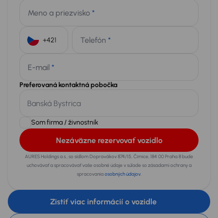
Meno a priezvisko
*
Telefón
*
+421
E-mail
*
Preferovaná kontaktná pobočka
Som firma / živnostník
Nezáväzne rezervovať vozidlo
AURES Holdings a.s., so sídlom Dopravákov 874/15, Čimice, 184 00 Praha 8 bude
uchovávať a spracovávať vaše osobné údaje v súlade so zásadami ochrany a
spracovania
osobných údajov
.
Zistiť viac informácií o vozidle