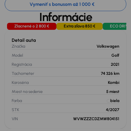
Vymeniť s bonusom až 1 000 €
Informácie
Zlacnené o 2 800 €
Extra zľava 850 €
ECO DRIVE
Detail auta
Značka
Volkswagen
Model
Golf
Registrácia
2021
Tachometer
74 326 km
Karoséria
Kombi
Miest na sedenie
5
miest
Farba
biela
STK
4/2027
VIN
WVWZZZCDZMW804151