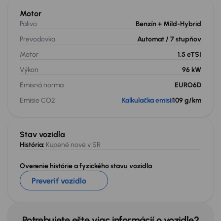
Motor
Palivo
Benzín
+ Mild-Hybrid
Prevodovka
Automat
/ 7 stupňov
Motor
1.5 eTSI
Výkon
96 kW
Emisná norma
EURO6D
Emisie CO2
Kalkulačka emisií
109 g/km
Stav vozidla
História:
Kúpené nové v SR
Overenie histórie a fyzického stavu vozidla
Preveriť vozidlo
Potrebujete ešte viac informácií o vozidle?