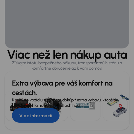
Zabezpečenie
ABS
Airbag
Viac než len nákup auta
Asistent jazdy v pruhu
Asistent rozjazdu do kopca
Získajte istotu bezpečného nákupu, transparentnú históriu a
komfortné doručenie až k vám domov.
ASR
Extra výbava pre váš komfort na
Automatické zastavenie
cestách.
ESP
K tomuto vozidlu si môžete dokúpiť extra výbavu, ktorá by
Systém kontroly tlaku v pneumatikách
sa vám mohla na vašich cestách hodiť.
Viac informácií
Všeobecné
Infotainment