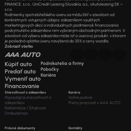
FINANCE, s.r.o., UniCredit Leasing Slovakia, a.s., sAutoleasing SK –
s.r.o.
Podmienky spotrebiteľského úveru sa môžu líšiť v závislosti od
konkrétnych vstupných údajov, zákazníkom využitých
marketingových akcií a individuálnych podmienok financovania
poskytnutého zákazníkovi ním vybraným obchodným partnerom. V
závislosti od výberu zákazníka môže ísť o úverový produkt, v ktorom
je posledná splátka úveru navýšená do 35% z ceny vozidla.
Zobraziť všetko
Kúpiť auto
Podnikatelia a firmy
Pobočky
Predať auto
Kariéra
Vymeniť auto
Financovanie
Starostlivosť o zákazníkov
Kariéra
Popredajná starostlivosť o
Voľné pozície
zákazníkov
Prečo pracovať v AAA AUTO
Reklamácie / Sťažnosti
Ombudsman
Právné dokumenty
Kontakty