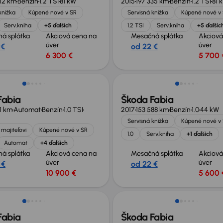
12 km
Benzín
1.2 TSI
81 kW
2015
197 335 km
Benzín
1.2 TSI
81 
knižka
Kúpené nové v SR
Servisná knižka
Kúpené nové v
Serv.kniha
+5 ďalších
1.2 TSI
Serv.kniha
+5 ďalšíc
á splátka
Akciová cena na
Mesačná splátka
Akciová
úver
úver
 €
od 22 €
6 300 €
5 700 
né o 600 €
Fabia
Škoda Fabia
1 km
Automat
Benzín
1.0 TSI
2017
153 588 km
Benzín
1.0
44 kW
Servisná knižka
Kúpené nové v
majiteľovi
Kúpené nové v SR
1.0
Serv.kniha
+1 ďalších
Automat
+4 ďalších
á splátka
Akciová cena na
Mesačná splátka
Akciová
úver
úver
 €
od 22 €
10 900 €
5 600 
né o 600 €
Fabia
Škoda Fabia