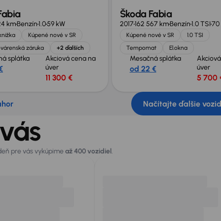
Fabia
Škoda Fabia
24 km
Benzín
1.0
59 kW
2017
162 567 km
Benzín
1.0 TSI
70
knižka
Kúpené nové v SR
Kúpené nové v SR
1.0 TSI
várenská záruka
+2 ďalších
Tempomat
El.okna
á splátka
Akciová cena na
Mesačná splátka
Akciová
úver
úver
€
od 22 €
11 300 €
5 700 
ahor
Načítajte ďalšie vozi
 vás
 deň pre vás vykúpime
až 400 vozidiel
.