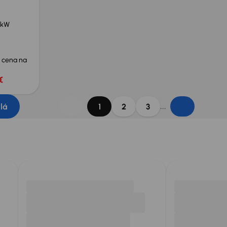
 kW
 cena na
€
...
dlá
1
2
3