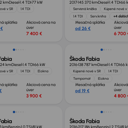
82 km
Diesel
1.4 TDI
77 kW
2017
145 370 km
Diesel
1.4 TDI
66 
ové v SR
1.4 TDI
Servisná knižka
Kúpené nové v
1.4 TDI
Serv.kniha
+4 ďalšíc
á splátka
Akciová cena na
Mesačná splátka
Akciová
úver
úver
 €
od 26 €
7 400 €
6 700 
né o 2 000 €
Zlacnené o 600 €
Fabia
Škoda Fabia
924 km
Diesel
1.4 TDI
66 kW
2016
138 787 km
Diesel
1.4 TDI
66 
ové v SR
1.4 TDI
El.okna
Kúpené nové v SR
1.4 TDI
Tempomat
El.okna
á splátka
Akciová cena na
Mesačná splátka
Akciová
úver
úver
€
od 19 €
3 900 €
4 800 
v ponuke
Fabia
Škoda Fabia
3 km
Benzín
1.0 TSI
81 kW
2016
217 186 km
Benzín
1.2 TSI
81 