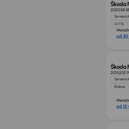
Škoda 
2020
58 3
Servisná 
1.0 TSI
Mesačn
od 30
Škoda 
2013
205 
Servisná 
El.okna
Mesačn
od 15 