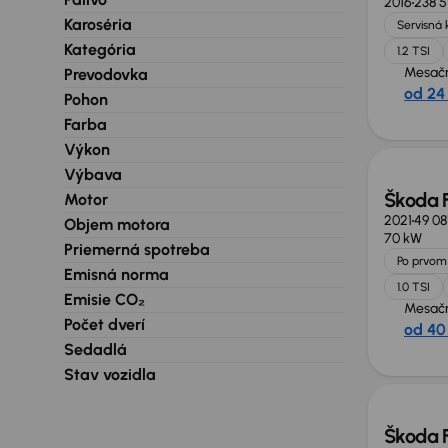
2016
238 5
Karoséria
Servisná 
Kategória
1.2 TSI
Mesačn
Prevodovka
od 24
Pohon
Farba
Zlacne
Výkon
Výbava
Škoda 
Motor
2021
49 08
Objem motora
70 kW
Priemerná spotreba
Po prvom 
Emisná norma
1.0 TSI
Emisie CO₂
Mesačn
Počet dverí
od 40
Sedadlá
Zlacne
Stav vozidla
Škoda 