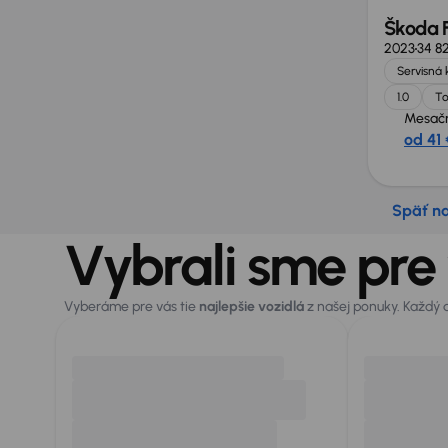
Škoda 
2023
34 8
Servisná 
1.0
To
Mesačn
od 41 
Späť n
Vybrali sme pre
Vyberáme pre vás tie
najlepšie vozidlá
z našej ponuky. Každý