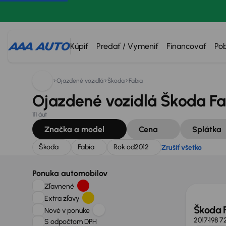
Hľadáte:
Škoda
Fabia
Rok od
2012
Zrušiť všetko
Kúpiť
Predať / Vymeniť
Financovať
Po
Ojazdené vozidlá
Škoda
Fabia
Ojazdené vozidlá Škoda Fab
111 áut
Značka a model
Cena
Splátka
Škoda
Fabia
Rok od
2012
Zrušiť všetko
Ponuka automobilov
Zľavnené
Extra zľavy
Škoda 
Nové v ponuke
2017
198 7
S odpočtom DPH