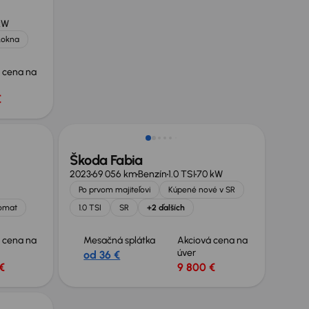
kW
l.okna
 cena na
€
Možnosť odpočtu DPH
Škoda Fabia
2023
69 056 km
Benzín
1.0 TSI
70 kW
Po prvom majiteľovi
Kúpené nové v SR
omat
1.0 TSI
SR
+2 ďalších
 cena na
Mesačná splátka
Akciová cena na
úver
od 36 €
€
9 800 €