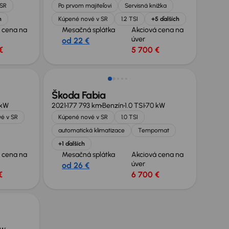
 SR
Po prvom majiteľovi
Servisná knižka
h
Kúpené nové v SR
1.2 TSI
+5 ďalších
 cena na
Mesačná splátka
Akciová cena na
úver
od 22 €
€
5 700 €
Možnosť odpočtu DPH
Škoda Fabia
 kW
2021
177 793 km
Benzín
1.0 TSI
70 kW
é v SR
Kúpené nové v SR
1.0 TSI
automatická klimatizace
Tempomat
+1 ďalších
 cena na
Mesačná splátka
Akciová cena na
úver
od 26 €
€
6 700 €