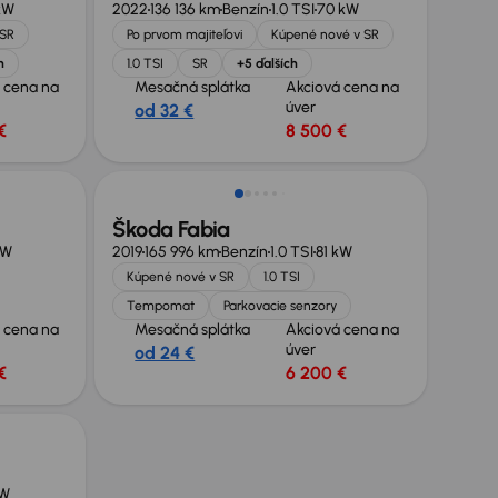
kW
2022
136 136 km
Benzín
1.0 TSI
70 kW
 SR
Po prvom majiteľovi
Kúpené nové v SR
h
1.0 TSI
SR
+5 ďalších
 cena na
Mesačná splátka
Akciová cena na
úver
od 32 €
€
8 500 €
Extra zľava 500 €
Škoda Fabia
kW
2019
165 996 km
Benzín
1.0 TSI
81 kW
Kúpené nové v SR
1.0 TSI
Tempomat
Parkovacie senzory
 cena na
Mesačná splátka
Akciová cena na
úver
od 24 €
€
6 200 €
kW