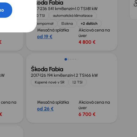
Škoda Fabia
2017
236 541 km
Benzín
1.0 TSI
81 kW
ko
 SR
1.0 TSI
automatická klimatizace
Tempomat
El.okna
+2 ďalších
 cena na
Mesačná splátka
Akciová cena na
úver
od 19 €
€
4 800 €
Škoda Fabia
kW
2017
126 194 km
Benzín
1.2 TSI
66 kW
Kúpené nové v SR
1.2 TSI
 cena na
Mesačná splátka
Akciová cena na
úver
od 26 €
€
6 700 €