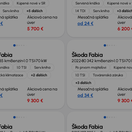
knižka
Kúpené nové v SR
Servisná knižka
Kúpené nové v
Serv.kniha
+5 ďalších
1.4 TDI
Serv.kniha
+3 ďalšíc
á splátka
Akciová cena na
Mesačná splátka
Akciová
úver
úver
 €
od 24 €
5 700 €
6 200 
né o 500 €
Zlacnené o 500 €
Fabia
Škoda Fabia
435 km
Benzín
1.0 TSI
70 kW
2022
80 342 km
Benzín
1.0 TSI
70
knižka
1.0 TSI
Serv.kniha
Po prvom majiteľovi
Kúpené nov
ká klimatizace
+2 ďalších
1.0 TSI
Továrenská záruka
+3 ďalších
á splátka
Akciová cena na
Mesačná splátka
Akciová
úver
úver
 €
od 34 €
9 300 €
9 300 
Fabia
Škoda Fabia