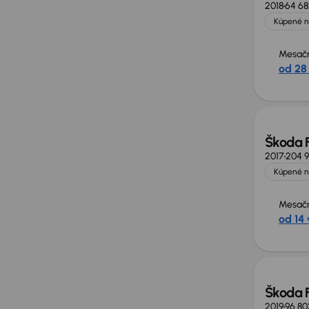
2018
64 6
Kúpené n
Mesačn
od 28
Zlacne
Škoda 
2017
204 
Kúpené n
Mesačn
od 14 
Nové 
Škoda 
2019
96 80