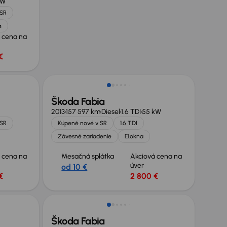
kW
 SR
h
 cena na
€
Škoda Fabia
2013
157 597 km
Diesel
1.6 TDI
55 kW
 SR
Kúpené nové v SR
1.6 TDI
Závesné zariadenie
El.okna
 cena na
Mesačná splátka
Akciová cena na
úver
od 10 €
€
2 800 €
Možnosť odpočtu DPH
Škoda Fabia