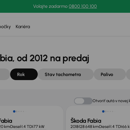
Volajte zadarmo
0800 100 100
bočky
Kariéra
ia, od 2012 na predaj
Rok
Stav tachometra
Palivo
Nové v ponuke
Otvoriť autá v novej 
Fabia
Škoda Fabia
20 km
Diesel
1.4 TDI
77 kW
2018
128 648 km
Diesel
1.4 TDI
66 