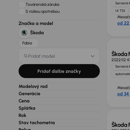
Servisná 
Továrenská záruka
1.4 TDI
S nízkou spotrebou
Mesačn
od 22
Značka a model
Zlacne
Škoda
Fabia
Škoda 
Pridať model
2022
112 
Servisná 
Pridať ďalšie značky
automatic
Modelový rad
Mesačn
Generácie
od 34
Cena
Splátka
Rok
Stav tachometra
Škoda 
Palivo