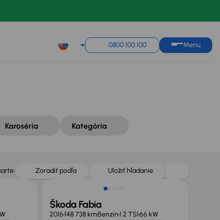
Zoradiť podľa
Uložiť hľadanie
0800 100 100
Menu
Karoséria
Kategória
Zlacnené o 500 €
karte
Zoradiť podľa
Uložiť hľadanie
Škoda Fabia
kW
2016
148 738 km
Benzín
1.2 TSI
66 kW