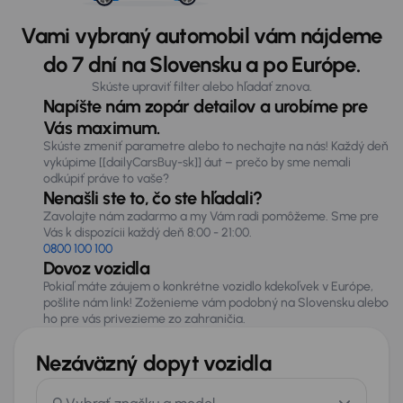
Vami vybraný automobil vám nájdeme
do 7 dní na Slovensku a po Európe.
Skúste upraviť filter alebo hľadať znova.
Napíšte nám zopár detailov a urobíme pre
Vás maximum.
Skúste zmeniť parametre alebo to nechajte na nás! Každý deň
vykúpime [[dailyCarsBuy-sk]] áut – prečo by sme nemali
odkúpiť práve to vaše?
Nenašli ste to, čo ste hľadali?
Zavolajte nám zadarmo a my Vám radi pomôžeme. Sme pre
Vás k dispozícii každý deň 8:00 - 21:00.
0800 100 100
Dovoz vozidla
Pokiaľ máte záujem o konkrétne vozidlo kdekoľvek v Európe,
pošlite nám link! Zoženieme vám podobný na Slovensku alebo
ho pre vás privezieme zo zahraničia.
Nezáväzný dopyt vozidla