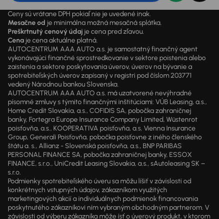
Ceny sú vrátane DPH pokiaľ nie je uvedené inak.
Mesačne od
je minimálna možná mesačná splátka.
Preškrtnutý cenový údaj
je cena pred zľavou.
Cena
je cena aktuálne platná.
AUTOCENTRUM AAA AUTO a.s. je samostatný finančný agent
vykonávajúci finančné sprostredkovanie v sektore poistenia alebo
zaistenia a sektore poskytovania úverov, úverov na bývanie a
spotrebiteľských úverov zapísaný v registri pod číslom 203771
vedený Národnou bankou Slovenska.
AUTOCENTRUM AAA AUTO a.s. má uzatvorené nevýhradné
písomné zmluvy s týmito finančnými inštitúciami: VÚB Leasing, a.s.,
Home Credit Slovakia, a.s., COFIDIS SA, pobočka zahraničnej
banky, Fortegra Europe Insurance Company Limited, Wüstenrot
poisťovňa, a.s., KOOPERATIVA poisťovňa, a.s. Vienna Insurance
Group, Generali Poisťovňa, pobočka poisťovne z iného členského
štátu a. s., Allianz - Slovenská poisťovňa, a.s., BNP PARIBAS
PERSONAL FINANCE SA, pobočka zahraničnej banky, ESSOX
FINANCE, s.r.o., UniCredit Leasing Slovakia, a.s., sAutoleasing SK –
s.r.o.
Podmienky spotrebiteľského úveru sa môžu líšiť v závislosti od
konkrétnych vstupných údajov, zákazníkom využitých
marketingových akcií a individuálnych podmienok financovania
poskytnutého zákazníkovi ním vybraným obchodným partnerom. V
závislosti od výberu zákazníka môže ísť o úverový produkt, v ktorom