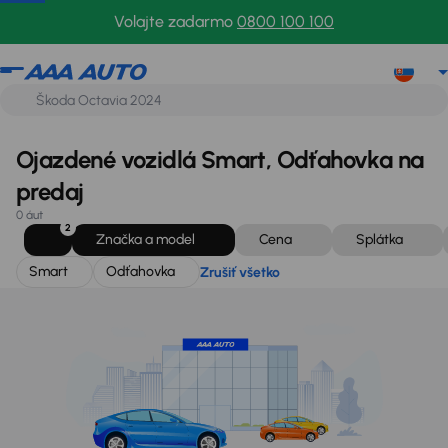
Smart
Odťahovka
Zrušiť všetko
Volajte zadarmo
0800 100 100
Ojazdené vozidlá Smart, Odťahovka na
predaj
0 áut
2
Značka a model
Cena
Splátka
Smart
Odťahovka
Zrušiť všetko