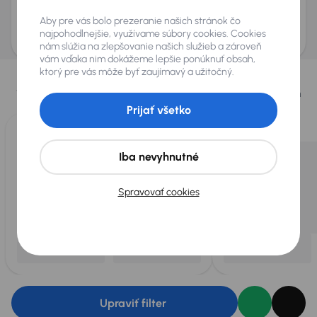
Odoslať dopyt
Aby pre vás bolo prezeranie našich stránok čo
AURES Holdings a.s., so sídlom Dopravákov 874/15, Čimice, 184 00 Praha 8 bude
uchovávať a spracovávať vaše osobné údaje v súlade so zásadami ochrany a
najpohodlnejšie, využívame súbory cookies. Cookies
spracovania
osobných údajov
.
nám slúžia na zlepšovanie našich služieb a zároveň
vám vďaka nim dokážeme lepšie ponúknuť obsah,
Vybrali sme pre vás
ktorý pre vás môže byť zaujímavý a užitočný.
Vyberáme pre vás tie
najlepšie vozidlá
z našej ponuky. Každý deň
pre vás vykúpime
až 400 vozidiel
.
Prijať všetko
Iba nevyhnutné
Spravovať cookies
Upraviť filter