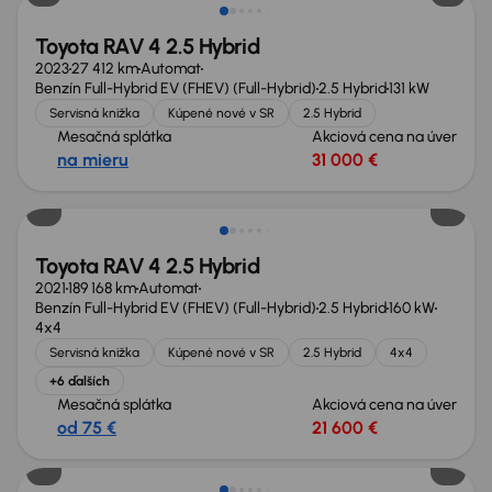
Toyota RAV 4 2.5 Hybrid
2023
27 412 km
Automat
Benzín Full-Hybrid EV (FHEV) (Full-Hybrid)
2.5 Hybrid
131 kW
Servisná knižka
Kúpené nové v SR
2.5 Hybrid
Mesačná splátka
Akciová cena na úver
na mieru
31 000 €
Toyota RAV 4 2.5 Hybrid
2021
189 168 km
Automat
Benzín Full-Hybrid EV (FHEV) (Full-Hybrid)
2.5 Hybrid
160 kW
4x4
Servisná knižka
Kúpené nové v SR
2.5 Hybrid
4x4
+6 ďalších
Mesačná splátka
Akciová cena na úver
od 75 €
21 600 €
Extra zľava 850 €