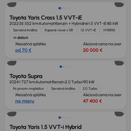
Toyota Yaris Cross 1.5 VVT-iE
2022
35 552 km
Automat
Benzín + Hybridné
1.5 VVT-iE
85 kW
Servisná knižka
Kúpené nové v SR
1.5 VVT-iE
HYBRID
+1 ďalších
Mesačná splátka
Akciová cena na úver
od 70 €
20 000 €
Toyota Supra
2024
1 727 km
Automat
Benzín
2.0 Turbo
190 kW
Po prvom majiteľovi
Servisná knižka
2.0 Turbo
Mesačná splátka
Akciová cena na úver
na mieru
47 400 €
Toyota Yaris 1.5 VVT-i Hybrid