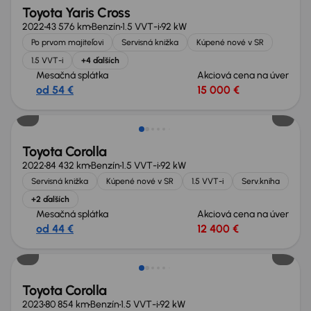
Toyota Yaris Cross
2022
43 576 km
Benzín
1.5 VVT-i
92 kW
Po prvom majiteľovi
Servisná knižka
Kúpené nové v SR
1.5 VVT-i
+4 ďalších
Mesačná splátka
Akciová cena na úver
od 54 €
15 000 €
Zlacnené o 700 €
Toyota Corolla
2022
84 432 km
Benzín
1.5 VVT-i
92 kW
Servisná knižka
Kúpené nové v SR
1.5 VVT-i
Serv.kniha
+2 ďalších
Mesačná splátka
Akciová cena na úver
od 44 €
12 400 €
Nové v ponuke
Toyota Corolla
2023
80 854 km
Benzín
1.5 VVT-i
92 kW