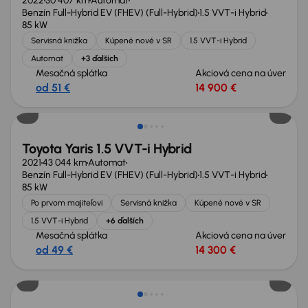
2022
30 407 km
Automat
Benzín Full-Hybrid EV (FHEV) (Full-Hybrid)
1.5 VVT-i Hybrid
85 kW
Servisná knižka
Kúpené nové v SR
1.5 VVT-i Hybrid
Automat
+3 ďalších
Mesačná splátka
Akciová cena na úver
od 51 €
14 900 €
Toyota Yaris 1.5 VVT-i Hybrid
2021
43 044 km
Automat
Benzín Full-Hybrid EV (FHEV) (Full-Hybrid)
1.5 VVT-i Hybrid
85 kW
Po prvom majiteľovi
Servisná knižka
Kúpené nové v SR
1.5 VVT-i Hybrid
+6 ďalších
Mesačná splátka
Akciová cena na úver
od 49 €
14 300 €
Možnosť odpočtu DPH