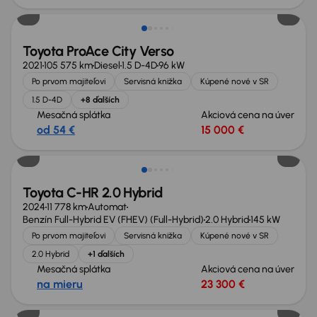
Toyota ProAce City Verso
2021
105 575 km
Diesel
1.5 D-4D
96 kW
Po prvom majiteľovi
Servisná knižka
Kúpené nové v SR
1.5 D-4D
+8 ďalších
Mesačná splátka
Akciová cena na úver
od 54 €
15 000 €
Toyota C-HR 2.0 Hybrid
2024
11 778 km
Automat
Benzín Full-Hybrid EV (FHEV) (Full-Hybrid)
2.0 Hybrid
145 kW
Po prvom majiteľovi
Servisná knižka
Kúpené nové v SR
2.0 Hybrid
+1 ďalších
Mesačná splátka
Akciová cena na úver
na mieru
23 300 €