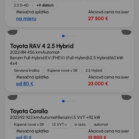
2.0 D-4D
+9 ďalších
Mesačná splátka
Akciová cena na úver
na mieru
27 500 €
Extra zľava 1 150 €
Toyota RAV 4 2.5 Hybrid
2022
184 456 km
Automat
Benzín Full-Hybrid EV (FHEV) (Full-Hybrid)
2.5 Hybrid
160 kW
4x4
Servisná knižka
Kúpené nové v SR
2.5 Hybrid
Mesačná splátka
Akciová cena na úver
od 80 €
23 000 €
Toyota Corolla
2023
92 923 km
Automat
Benzín
1.5 VVT-i
92 kW
Kúpené nové v SR
1.5 VVT-i
sr auto
automat
Mesačná splátka
Akciová cena na úver
od 51 €
13 900 €