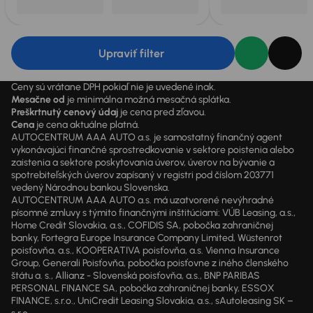
Upraviť filter
Ceny sú vrátane DPH pokiaľ nie je uvedené inak.
Mesačne od
je minimálna možná mesačná splátka.
Preškrtnutý cenový údaj
je cena pred zľavou.
Cena
je cena aktuálne platná.
AUTOCENTRUM AAA AUTO a.s. je samostatný finančný agent
vykonávajúci finančné sprostredkovanie v sektore poistenia alebo
zaistenia a sektore poskytovania úverov, úverov na bývanie a
spotrebiteľských úverov zapísaný v registri pod číslom 203771
vedený Národnou bankou Slovenska.
AUTOCENTRUM AAA AUTO a.s. má uzatvorené nevýhradné
písomné zmluvy s týmito finančnými inštitúciami: VÚB Leasing, a.s.,
Home Credit Slovakia, a.s., COFIDIS SA, pobočka zahraničnej
banky, Fortegra Europe Insurance Company Limited, Wüstenrot
poisťovňa, a.s., KOOPERATIVA poisťovňa, a.s. Vienna Insurance
Group, Generali Poisťovňa, pobočka poisťovne z iného členského
štátu a. s., Allianz - Slovenská poisťovňa, a.s., BNP PARIBAS
PERSONAL FINANCE SA, pobočka zahraničnej banky, ESSOX
FINANCE, s.r.o., UniCredit Leasing Slovakia, a.s., sAutoleasing SK –