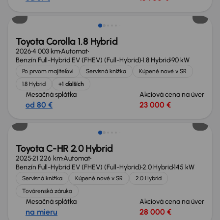
Zlacnené o 500 €
Toyota Corolla 1.8 Hybrid
2026
4 003 km
Automat
Benzín Full-Hybrid EV (FHEV) (Full-Hybrid)
1.8 Hybrid
90 kW
Po prvom majiteľovi
Servisná knižka
Kúpené nové v SR
1.8 Hybrid
+1 ďalších
Mesačná splátka
Akciová cena na úver
od 80 €
23 000 €
Ušetríte 4 299 €
Toyota C-HR 2.0 Hybrid
2025
21 226 km
Automat
Benzín Full-Hybrid EV (FHEV) (Full-Hybrid)
2.0 Hybrid
145 kW
Servisná knižka
Kúpené nové v SR
2.0 Hybrid
Továrenská záruka
Mesačná splátka
Akciová cena na úver
na mieru
28 000 €
Nové v ponuke