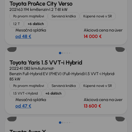
Toyota ProAce City Verso
2021
63 194 km
Benzín
1.2 T
81 kW
Po prvom majiteľovi
Servisná knižka
Kúpené nové v SR
1.2 T
+6 ďalších
Mesačná splátka
Akciová cena na úver
od 48 €
14 000 €
Toyota Yaris 1.5 VVT-i Hybrid
2022
41 083 km
Automat
Benzín Full-Hybrid EV (FHEV) (Full-Hybrid)
1.5 VVT-i Hybrid
85 kW
Po prvom majiteľovi
Servisná knižka
Kúpené nové v SR
1.5 VVT-i Hybrid
+6 ďalších
Mesačná splátka
Akciová cena na úver
od 47 €
13 600 €
Možnosť odpočtu DPH