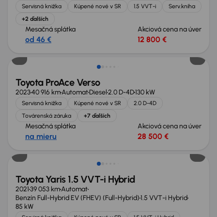
Servisná knižka
Kúpené nové v SR
1.5 VVT-i
Serv.kniha
+2 ďalších
Mesačná splátka
Akciová cena na úver
od 46 €
12 800 €
Zlacnené o 500 €
Toyota ProAce Verso
2023
40 916 km
Automat
Diesel
2.0 D-4D
130 kW
Servisná knižka
Kúpené nové v SR
2.0 D-4D
Továrenská záruka
+7 ďalších
Mesačná splátka
Akciová cena na úver
na mieru
28 500 €
Toyota Yaris 1.5 VVT-i Hybrid
2021
39 053 km
Automat
Benzín Full-Hybrid EV (FHEV) (Full-Hybrid)
1.5 VVT-i Hybrid
85 kW