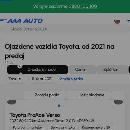
Toyota
Rok od
2021
Zrušiť všetko
Volajte zadarmo
0800 100 100
Ojazdené vozidlá Toyota, od 2021 na
predaj
44 áut
2
Značka a model
Cena
Splátka
Toyota
Rok od
2021
Zrušiť všetko
Zlacnené o 4 500 €
Zoradiť podľa
Uložiť hľadanie
Toyota ProAce Verso
2022
80 940 km
Automat
Diesel
2.0 D-4D
130 kW
Po prvom majiteľovi
Servisná knižka
Kúpené nové v SR