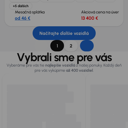
+5 ďalších
Mesačná splátka
Akciová cena na úver
od 46 €
13 400 €
Načítajte ďalšie vozidlá
1
2
Vybrali sme pre vás
Vyberáme pre vás tie
najlepšie vozidlá
z našej ponuky. Každý deň
pre vás vykúpime
až 400 vozidiel
.