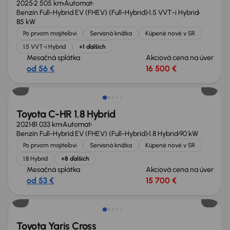
2025
2 505 km
Automat
Benzín Full-Hybrid EV (FHEV) (Full-Hybrid)
1.5 VVT-i Hybrid
85 kW
Po prvom majiteľovi
Servisná knižka
Kúpené nové v SR
1.5 VVT-i Hybrid
+1 ďalších
Mesačná splátka
Akciová cena na úver
od 56 €
16 500 €
Toyota C-HR 1.8 Hybrid
2021
81 033 km
Automat
Benzín Full-Hybrid EV (FHEV) (Full-Hybrid)
1.8 Hybrid
90 kW
Po prvom majiteľovi
Servisná knižka
Kúpené nové v SR
1.8 Hybrid
+8 ďalších
Mesačná splátka
Akciová cena na úver
od 53 €
15 700 €
Toyota Yaris Cross