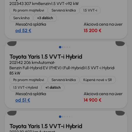
2023
43 307 km
Benzín
1.5 VVT-i
92 kW
Po prvom majiteľovi
Servisná knižka
1.5 VVT-i
Serv.kniha
+3 ďalších
Mesačná splátka
Akciová cena na úver
od 52 €
15 200 €
Možnosť odpočtu DPH
Toyota Yaris 1.5 VVT-i Hybrid
2021
42 206 km
Automat
Benzín Full-Hybrid EV (FHEV) (Full-Hybrid)
1.5 VVT-i Hybrid
85 kW
Po prvom majiteľovi
Servisná knižka
Kúpené nové v SR
1.5 VVT-i Hybrid
+1 ďalších
Mesačná splátka
Akciová cena na úver
od 51 €
14 900 €
Toyota Yaris 1.5 VVT-i Hybrid