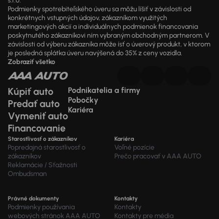
s.r.o.
Podmienky spotrebiteľského úveru sa môžu líšiť v závislosti od
konkrétnych vstupných údajov, zákazníkom využitých
marketingových akcií a individuálnych podmienok financovania
poskytnutého zákazníkovi ním vybraným obchodným partnerom. V
závislosti od výberu zákazníka môže ísť o úverový produkt, v ktorom
je posledná splátka úveru navýšená do 35% z ceny vozidla.
Zobraziť všetko
Kúpiť auto
Podnikatelia a firmy
Pobočky
Predať auto
Kariéra
Vymeniť auto
Financovanie
Starostlivosť o zákazníkov
Kariéra
Popredajná starostlivosť o
Voľné pozície
zákazníkov
Prečo pracovať v AAA AUTO
Reklamácie / Sťažnosti
Ombudsman
Právné dokumenty
Kontakty
Podmienky používania
Kontakty
webových stránok AAA AUTO
Kontakty pre média