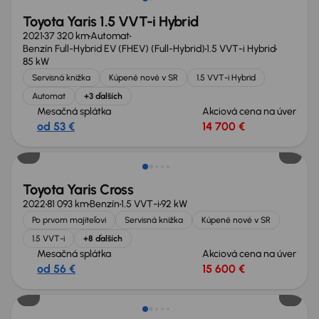
Toyota Yaris 1.5 VVT-i Hybrid
2021
37 320 km
Automat
Benzín Full-Hybrid EV (FHEV) (Full-Hybrid)
1.5 VVT-i Hybrid
85 kW
Servisná knižka
Kúpené nové v SR
1.5 VVT-i Hybrid
Automat
+3 ďalších
Mesačná splátka
Akciová cena na úver
od 53 €
14 700 €
Toyota Yaris Cross
2022
81 093 km
Benzín
1.5 VVT-i
92 kW
Po prvom majiteľovi
Servisná knižka
Kúpené nové v SR
1.5 VVT-i
+8 ďalších
Mesačná splátka
Akciová cena na úver
od 56 €
15 600 €