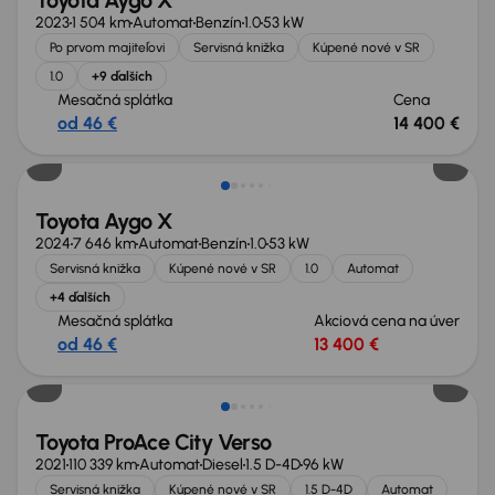
Toyota Aygo X
2023
1 504 km
Automat
Benzín
1.0
53 kW
Po prvom majiteľovi
Servisná knižka
Kúpené nové v SR
1.0
+9 ďalších
Mesačná splátka
Cena
od 46 €
14 400 €
Toyota Aygo X
2024
7 646 km
Automat
Benzín
1.0
53 kW
Servisná knižka
Kúpené nové v SR
1.0
Automat
+4 ďalších
Mesačná splátka
Akciová cena na úver
od 46 €
13 400 €
Toyota ProAce City Verso
2021
110 339 km
Automat
Diesel
1.5 D-4D
96 kW
Servisná knižka
Kúpené nové v SR
1.5 D-4D
Automat