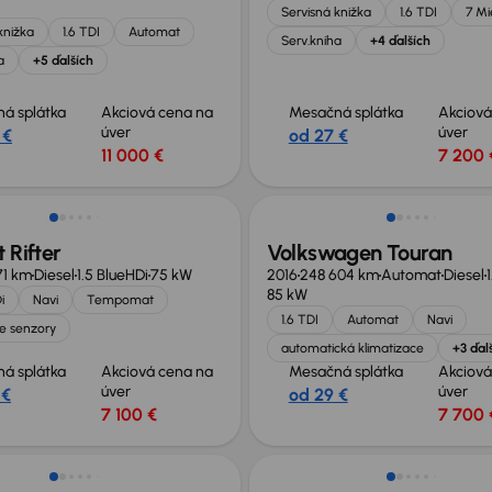
Servisná knižka
1.6 TDI
7 Mi
knižka
1.6 TDI
Automat
Serv.kniha
+4 ďalších
a
+5 ďalších
á splátka
Akciová cena na
Mesačná splátka
Akciová
úver
úver
 €
od 27 €
11 000 €
7 200 
né o 900 €
 Rifter
Volkswagen Touran
71 km
Diesel
1.5 BlueHDi
75 kW
2016
248 604 km
Automat
Diesel
85 kW
i
Navi
Tempomat
1.6 TDI
Automat
Navi
e senzory
automatická klimatizace
+3 ďal
á splátka
Akciová cena na
Mesačná splátka
Akciová
úver
úver
 €
od 29 €
7 100 €
7 700 
né o 1 500 €