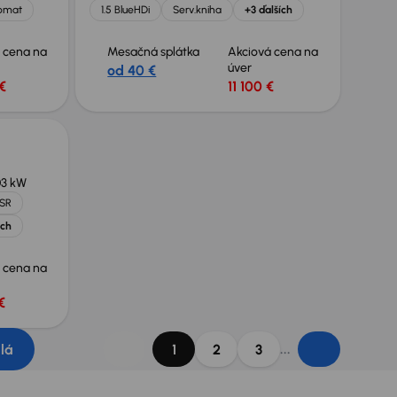
omat
1.5 BlueHDi
Serv.kniha
+3 ďalších
 cena na
Mesačná splátka
Akciová cena na
úver
od 40 €
€
11 100 €
03 kW
 SR
ích
 cena na
€
...
dlá
1
2
3