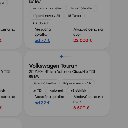
130 kW
est
Po prvom majiteľovi
Servisná knižka
Kúpené nové v SR
1.5 Turbo
+12 ďalších
 cena na
Mesačná
Akciová cena na
splátka
úver
€
od 77 €
22 000 €
Volkswagen Touran
1.6 TDI
2017
304 411 km
Automat
Diesel
1.6 TDI
85 kW
Servisná knižka
Kúpené nové v SR
ších
1.6 TDI
Automat
+6 ďalších
 cena na
Mesačná splátka
Akciová cena na
úver
od 32 €
€
8 500 €