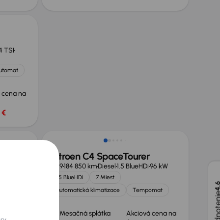
.4 TSI
utomat
 cena na
 €
Citroen C4 SpaceTourer
7 Blue dCi
2019
184 850 km
Diesel
1.5 BlueHDi
96 kW
1.5 BlueHDi
7 Miest
4,
 SR
automatická klimatizace
Tempomat
ších
 cena na
Mesačná splátka
Akciová cena na
ory