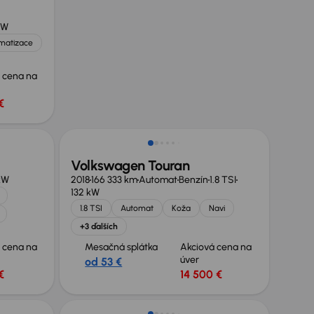
kW
imatizace
 cena na
€
Zlacnené o 1 500 €
Volkswagen Touran
kW
2018
166 333 km
Automat
Benzín
1.8 TSI
132 kW
1.8 TSI
Automat
Koža
Navi
+3 ďalších
 cena na
Mesačná splátka
Akciová cena na
úver
od 53 €
€
14 500 €