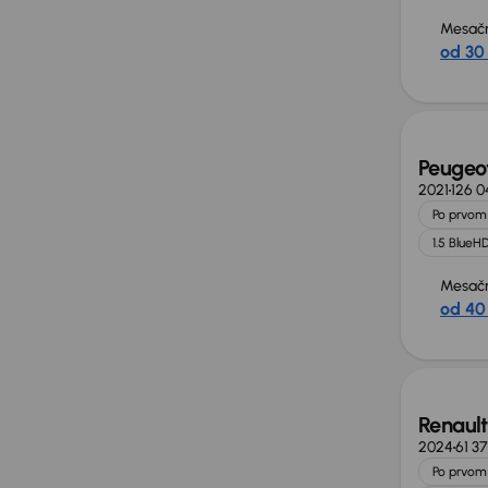
Mesačn
od 30
Zlacne
Peugeot
2021
126 0
Po prvom 
1.5 BlueHD
Mesačn
od 40
Možno
Renaul
2024
61 3
Po prvom 