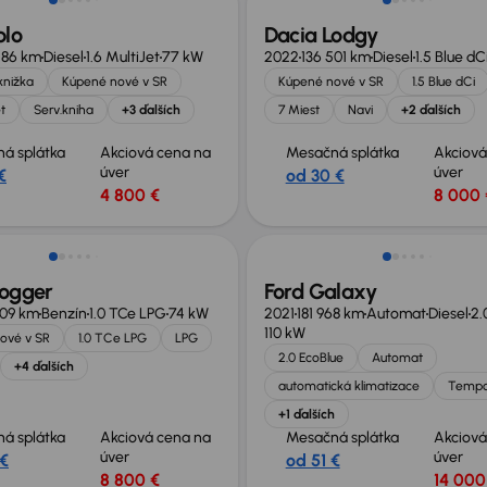
blo
Dacia Lodgy
586 km
Diesel
1.6 MultiJet
77 kW
2022
136 501 km
Diesel
1.5 Blue dC
knižka
Kúpené nové v SR
Kúpené nové v SR
1.5 Blue dCi
et
Serv.kniha
+3 ďalších
7 Miest
Navi
+2 ďalších
á splátka
Akciová cena na
Mesačná splátka
Akciová
úver
úver
€
od 30 €
4 800 €
8 000 
zľava 600 €
Zlacnené o 2 000 €
Jogger
Ford Galaxy
909 km
Benzín
1.0 TCe LPG
74 kW
2021
181 968 km
Automat
Diesel
2.
110 kW
ové v SR
1.0 TCe LPG
LPG
2.0 EcoBlue
Automat
+4 ďalších
automatická klimatizace
Temp
+1 ďalších
á splátka
Akciová cena na
Mesačná splátka
Akciová
úver
úver
 €
od 51 €
8 800 €
14 000