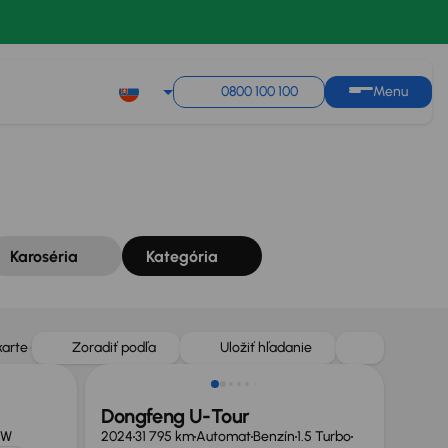
Zoradiť podľa
Uložiť hľadanie
0800 100 100
Menu
Karoséria
Kategória
Zlacnené o 2 600 €
karte
Zoradiť podľa
Uložiť hľadanie
Dongfeng U-Tour
kW
2024
31 795 km
Automat
Benzín
1.5 Turbo