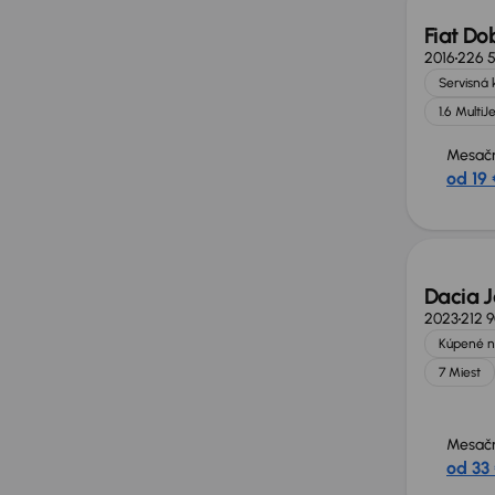
Fiat Do
2016
226 
Servisná 
1.6 MultiJ
Mesačn
od 19 
Extra 
Dacia 
2023
212 
Kúpené n
7 Miest
Mesačn
od 33