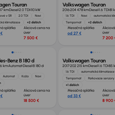
agen Touran
Volkswagen Touran
37 km
Diesel
2.0 TDI
110 kW
2016
204 478 km
Diesel
1.6 TDI
81 
ové v SR
2.0 TDI
Navi
1.6 TDI
Navi
automatická kl
ká klimatizace
+2 ďalších
Tempomat
+2 ďalších
á splátka
Akciová cena na
Mesačná splátka
Akciová
úver
úver
 €
od 27 €
7 500 €
7 200 
né o 500 €
Zlacnené o 1 600 €
es-Benz B 180 d
Volkswagen Touran
86 km
Automat
Diesel
B 180 d
2017
202 215 km
Diesel
1.6 TDI
85 
1.6 TDI
automatická klimatizace
Automat
Koža
Navi
Tempomat
Parkovacie senzory
h
+1 ďalších
á splátka
Akciová cena na
Mesačná splátka
Akciová
úver
úver
 €
od 33 €
18 500 €
8 900 
né o 500 €
Nové v ponuke