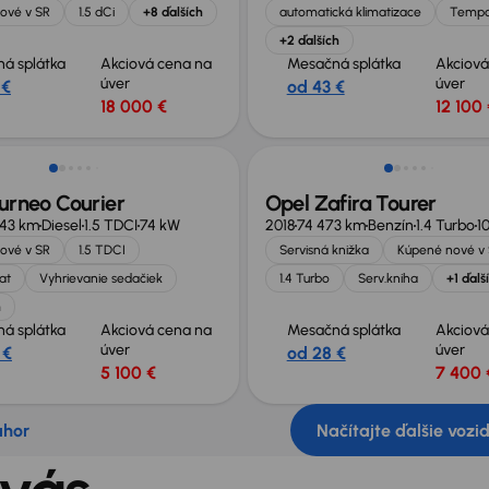
ové v SR
1.5 dCi
+8 ďalších
automatická klimatizace
Temp
+2 ďalších
á splátka
Akciová cena na
Mesačná splátka
Akciová
úver
úver
 €
od 43 €
18 000 €
12 100 
né o 500 €
Zlacnené o 1 300 €
urneo Courier
Opel Zafira Tourer
943 km
Diesel
1.5 TDCI
74 kW
2018
74 473 km
Benzín
1.4 Turbo
1
ové v SR
1.5 TDCI
Servisná knižka
Kúpené nové v
at
Vyhrievanie sedačiek
1.4 Turbo
Serv.kniha
+1 ďalš
h
á splátka
Akciová cena na
Mesačná splátka
Akciová
úver
úver
 €
od 28 €
5 100 €
7 400 
ahor
Načítajte ďalšie vozi