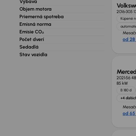
Výbava
Volksw
Objem motora
2016
305 1
Priemerná spotreba
Kúpené n
Emisná norma
automatic
Emisie CO₂
Mesačn
Počet dverí
od 28
Sedadlá
Zlacne
Stav vozidla
Merced
2021
56 4
85 kW
B 180 d
+4 ďalšíc
Mesačn
od 65
Zlacne