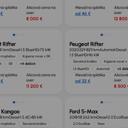
á splátka
Akciová cena na
Mesačná splátka
Akciová
úver
úver
 €
od 46 €
8 000 €
12 800
né o 900 €
Extra zľava 600 €
 Rifter
Peugeot Rifter
41 km
Diesel
1.5 BlueHDi
75 kW
2020
329 829 km
Automat
Diesel
1.5 BlueHDi
96 kW
majiteľovi
Kúpené nové v SR
Servisná knižka
Kúpené nové v
i
SR
+4 ďalších
1.5 BlueHDi
Automat
+5 ďal
á splátka
Akciová cena na
Mesačná splátka
Akciová
úver
úver
 €
od 32 €
11 200 €
8 500 
sť odpočtu DPH
t Kangoo
Ford S-Max
78 km
Diesel
1.5 dCi
85 kW
2018
118 262 km
Diesel
2.0 EcoBlue
majiteľovi
Servisná knižka
2.0 EcoBlue
Navi