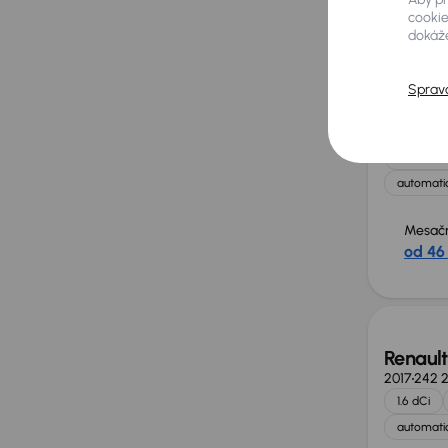
od 32
cookie
dokáže
Sprav
Ford S
2020
175 
2.0 EcoBl
automatic
Mesačn
od 46
Renault
2017
242 
1.6 dCi
automatic