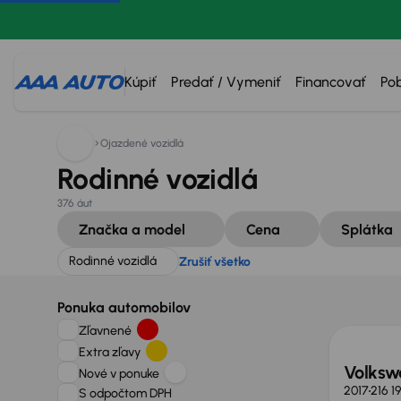
Hľadáte:
Rodinné vozidlá
Zrušiť všetko
Kúpiť
Predať / Vymeniť
Financovať
Po
Ojazdené vozidlá
Rodinné vozidlá
376 áut
Značka a model
Cena
Splátka
Rodinné vozidlá
Zrušiť všetko
Ponuka automobilov
Zľavnené
Extra zľavy
Volksw
Nové v ponuke
2017
216 1
S odpočtom DPH