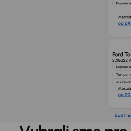
Kúpené n
Mesačn
od 64
Zlacne
Ford To
2018
222 
Kúpené n
Tempom
+1 ďalšíc
Mesačn
od 20
Späť n