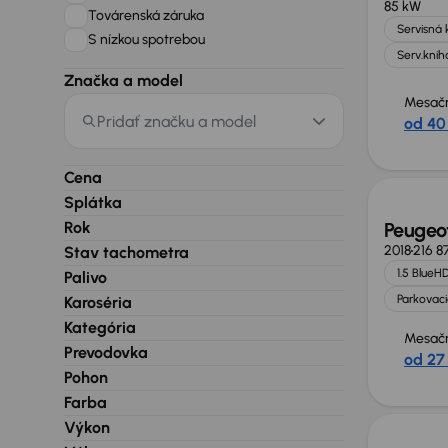
85 kW
Továrenská záruka
Servisná 
S nízkou spotrebou
Serv.knih
Značka a model
Mesačn
Pridať značku a model
od 40
Zlacne
Cena
Splátka
Rok
Peugeot
2018
216 8
Stav tachometra
1.5 BlueHD
Palivo
Parkovaci
Karoséria
Kategória
Mesačn
Prevodovka
od 27
Pohon
Zlacne
Farba
Výkon