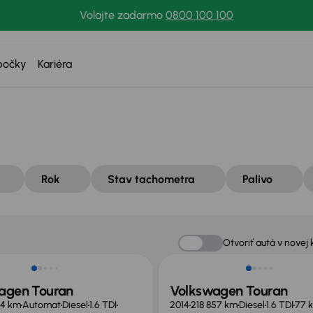
Volajte zadarmo
0800 100 100
bočky
Kariéra
Rok
Stav tachometra
Palivo
Nové v ponuke
Otvoriť autá v novej 
agen Touran
Volkswagen Touran
94 km
Automat
Diesel
1.6 TDI
2014
218 857 km
Diesel
1.6 TDI
77 