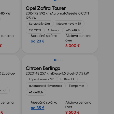
Opel Zafira Tourer
i
85 kW
2016
172 592 km
Automat
Diesel
2.0 CDTI
125 kW
Servisná knižka
Kúpené nové v SR
2.0 CDTI
Automat
+7 ďalších
 cena na
Mesačná splátka
Akciová cena na
úver
od 23 €
€
6 000 €
Zlacnené o 1 300 €
Citroen Berlingo
0 EcoBlue
2020
148 257 km
Diesel
1.5 BlueHDi
75 kW
Kúpené nové v SR
1.5 BlueHDi
automatická klimatizace
Tempomat
omat
+2 ďalších
 cena na
Mesačná splátka
Akciová cena na
úver
od 35 €
 €
9 500 €