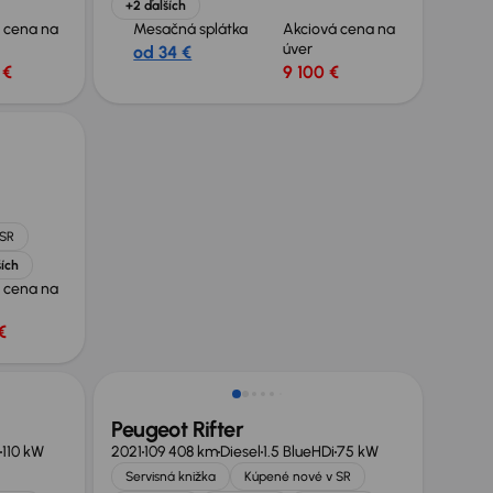
+2 ďalších
 cena na
Mesačná splátka
Akciová cena na
úver
od 34 €
 €
9 100 €
 SR
ších
 cena na
€
Možnosť odpočtu DPH
Peugeot Rifter
110 kW
2021
109 408 km
Diesel
1.5 BlueHDi
75 kW
Servisná knižka
Kúpené nové v SR