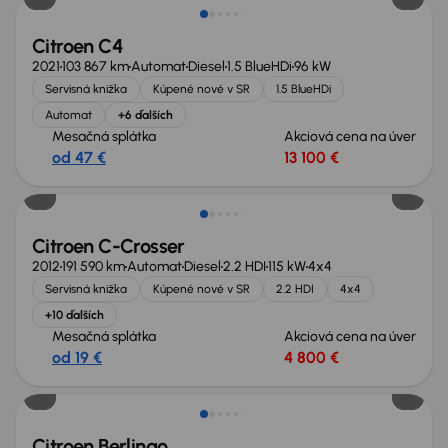
Citroen C4
2021
103 867 km
Automat
Diesel
1.5 BlueHDi
96 kW
Servisná knižka
Kúpené nové v SR
1.5 BlueHDi
Automat
+6 ďalších
Mesačná splátka
Akciová cena na úver
od 47 €
13 100 €
Citroen C-Crosser
2012
191 590 km
Automat
Diesel
2.2 HDI
115 kW
4x4
Servisná knižka
Kúpené nové v SR
2.2 HDI
4x4
+10 ďalších
Mesačná splátka
Akciová cena na úver
od 19 €
4 800 €
Zlacnené o 900 €
Citroen Berlingo