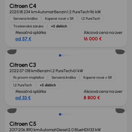
Citroen C4
2025
18 234 km
Automat
Benzín
1.2 PureTech
96 kW
Servisná knižka
Kúpené nové v SR
1.2 PureTech
Továrenská záruka
+5 ďalších
Mesačná splátka
Akciová cena na úver
od 57 €
16 000 €
Zlacnené o 1 000 €
Citroen C3
2022
37 018 km
Benzín
1.2 PureTech
61 kW
Po prvom majiteľovi
Servisná knižka
Kúpené nové v SR
1.2 PureTech
+5 ďalších
Mesačná splátka
Akciová cena na úver
od 33 €
8 800 €
Zlacnené o 1 300 €
Citroen C5
2017
206 890 km
Automat
Diesel
2.0 BlueHDI
133 kW