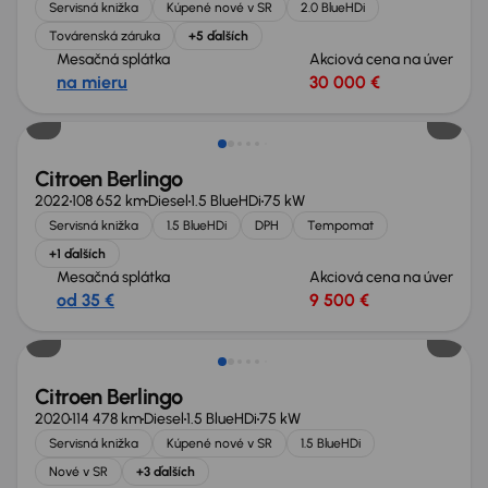
Servisná knižka
Kúpené nové v SR
2.0 BlueHDi
Továrenská záruka
+5 ďalších
Mesačná splátka
Akciová cena na úver
na mieru
30 000 €
Zlacnené o 500 €
Citroen Berlingo
2022
108 652 km
Diesel
1.5 BlueHDi
75 kW
Servisná knižka
1.5 BlueHDi
DPH
Tempomat
+1 ďalších
Mesačná splátka
Akciová cena na úver
od 35 €
9 500 €
Nové v ponuke
Citroen Berlingo
2020
114 478 km
Diesel
1.5 BlueHDi
75 kW
Servisná knižka
Kúpené nové v SR
1.5 BlueHDi
Nové v SR
+3 ďalších