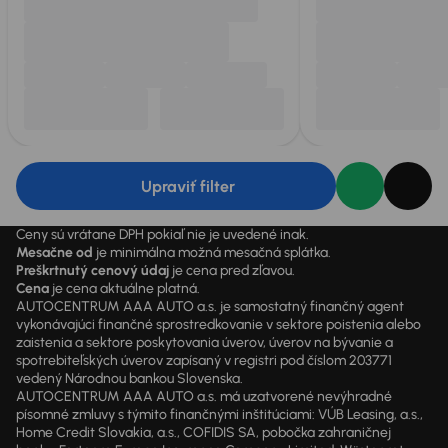
Upraviť filter
Ceny sú vrátane DPH pokiaľ nie je uvedené inak.
Mesačne od
je minimálna možná mesačná splátka.
Preškrtnutý cenový údaj
je cena pred zľavou.
Cena
je cena aktuálne platná.
AUTOCENTRUM AAA AUTO a.s. je samostatný finančný agent
vykonávajúci finančné sprostredkovanie v sektore poistenia alebo
zaistenia a sektore poskytovania úverov, úverov na bývanie a
spotrebiteľských úverov zapísaný v registri pod číslom 203771
vedený Národnou bankou Slovenska.
AUTOCENTRUM AAA AUTO a.s. má uzatvorené nevýhradné
písomné zmluvy s týmito finančnými inštitúciami: VÚB Leasing, a.s.,
Home Credit Slovakia, a.s., COFIDIS SA, pobočka zahraničnej