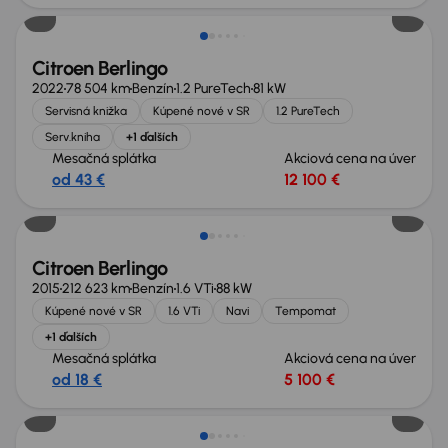
Citroen Berlingo
2022
78 504 km
Benzín
1.2 PureTech
81 kW
Servisná knižka
Kúpené nové v SR
1.2 PureTech
Serv.kniha
+1 ďalších
Mesačná splátka
Akciová cena na úver
od 43 €
12 100 €
Nové v ponuke
Citroen Berlingo
2015
212 623 km
Benzín
1.6 VTi
88 kW
Kúpené nové v SR
1.6 VTi
Navi
Tempomat
+1 ďalších
Mesačná splátka
Akciová cena na úver
od 18 €
5 100 €
Ušetríte 7 000 €