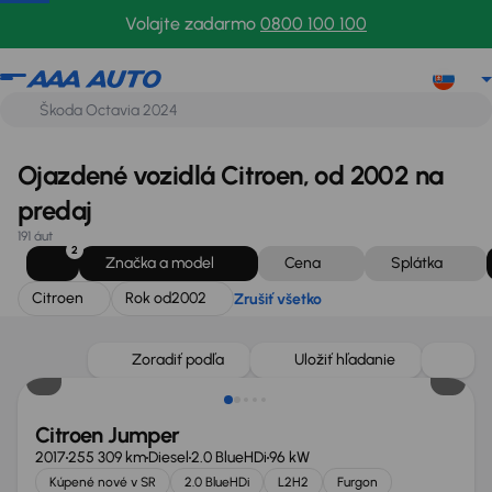
Citroen
Rok od
2002
Zrušiť všetko
Volajte zadarmo
0800 100 100
Ojazdené vozidlá Citroen, od 2002 na
predaj
191 áut
2
Značka a model
Cena
Splátka
Citroen
Rok od
2002
Zrušiť všetko
Zlacnené o 500 €
Zoradiť podľa
Uložiť hľadanie
Citroen Jumper
2017
255 309 km
Diesel
2.0 BlueHDi
96 kW
Kúpené nové v SR
2.0 BlueHDi
L2H2
Furgon