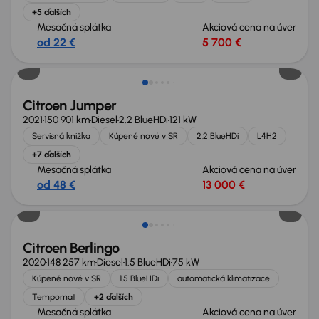
+5 ďalších
Mesačná splátka
Akciová cena na úver
od 22 €
5 700 €
Zlacnené o 500 €
Citroen Jumper
2021
150 901 km
Diesel
2.2 BlueHDi
121 kW
Servisná knižka
Kúpené nové v SR
2.2 BlueHDi
L4H2
+7 ďalších
Mesačná splátka
Akciová cena na úver
od 48 €
13 000 €
Zlacnené o 1 300 €
Citroen Berlingo
2020
148 257 km
Diesel
1.5 BlueHDi
75 kW
Kúpené nové v SR
1.5 BlueHDi
automatická klimatizace
Tempomat
+2 ďalších
Mesačná splátka
Akciová cena na úver