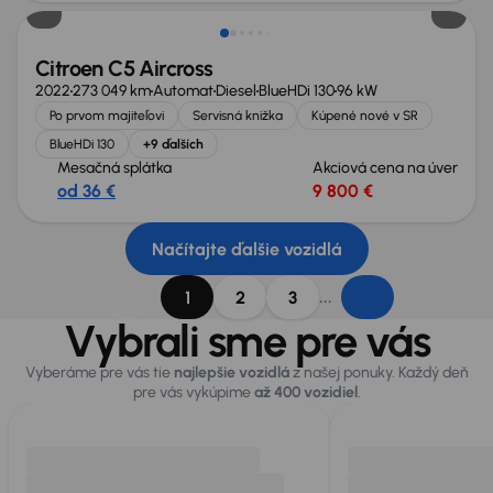
Citroen C5 Aircross
2022
273 049 km
Automat
Diesel
BlueHDi 130
96 kW
Po prvom majiteľovi
Servisná knižka
Kúpené nové v SR
BlueHDi 130
+9 ďalších
Mesačná splátka
Akciová cena na úver
od 36 €
9 800 €
Načítajte ďalšie vozidlá
...
1
2
3
Vybrali sme pre vás
Vyberáme pre vás tie
najlepšie vozidlá
z našej ponuky. Každý deň
pre vás vykúpime
až 400 vozidiel
.