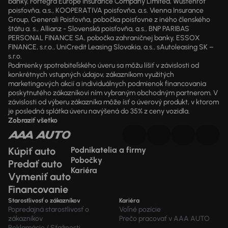
banky, Fortegra Europe Insurance Company Limited, Wüstenrot
poisťovňa, a.s., KOOPERATIVA poisťovňa, a.s. Vienna Insurance
Group, Generali Poisťovňa, pobočka poisťovne z iného členského
štátu a. s., Allianz - Slovenská poisťovňa, a.s., BNP PARIBAS
PERSONAL FINANCE SA, pobočka zahraničnej banky, ESSOX
FINANCE, s.r.o., UniCredit Leasing Slovakia, a.s., sAutoleasing SK –
s.r.o.
Podmienky spotrebiteľského úveru sa môžu líšiť v závislosti od
konkrétnych vstupných údajov, zákazníkom využitých
marketingových akcií a individuálnych podmienok financovania
poskytnutého zákazníkovi ním vybraným obchodným partnerom. V
závislosti od výberu zákazníka môže ísť o úverový produkt, v ktorom
je posledná splátka úveru navýšená do 35% z ceny vozidla.
Zobraziť všetko
Kúpiť auto
Podnikatelia a firmy
Pobočky
Predať auto
Kariéra
Vymeniť auto
Financovanie
Starostlivosť o zákazníkov
Kariéra
Popredajná starostlivosť o
Voľné pozície
zákazníkov
Prečo pracovať v AAA AUTO
Reklamácie / Sťažnosti