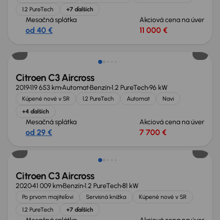
1.2 PureTech
+7 ďalších
Mesačná splátka
Akciová cena na úver
od 40 €
11 000 €
Citroen C3 Aircross
2019
119 653 km
Automat
Benzín
1.2 PureTech
96 kW
Kúpené nové v SR
1.2 PureTech
Automat
Navi
+4 ďalších
Mesačná splátka
Akciová cena na úver
od 29 €
7 700 €
Citroen C3 Aircross
2020
41 009 km
Benzín
1.2 PureTech
81 kW
Po prvom majiteľovi
Servisná knižka
Kúpené nové v SR
1.2 PureTech
+7 ďalších