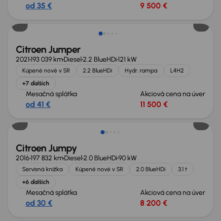
od 35 €
9 500 €
Zlacnené o 1 500 €
Citroen Jumper
2021
193 039 km
Diesel
2.2 BlueHDi
121 kW
Kúpené nové v SR
2.2 BlueHDi
Hydr. rampa
L4H2
+7 ďalších
Mesačná splátka
Akciová cena na úver
od 41 €
11 500 €
Zlacnené o 500 €
Citroen Jumpy
2016
197 832 km
Diesel
2.0 BlueHDi
90 kW
Servisná knižka
Kúpené nové v SR
2.0 BlueHDi
3.1 t
+6 ďalších
Mesačná splátka
Akciová cena na úver
od 30 €
8 200 €
Zlacnené o 600 €