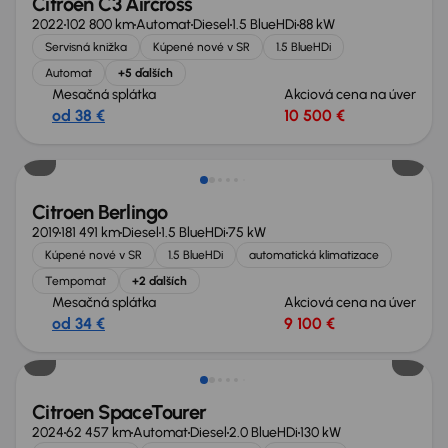
Citroen C3 Aircross
2022
102 800 km
Automat
Diesel
1.5 BlueHDi
88 kW
Servisná knižka
Kúpené nové v SR
1.5 BlueHDi
Automat
+5 ďalších
Mesačná splátka
Akciová cena na úver
od 38 €
10 500 €
Zlacnené o 400 €
Citroen Berlingo
2019
181 491 km
Diesel
1.5 BlueHDi
75 kW
Kúpené nové v SR
1.5 BlueHDi
automatická klimatizace
Tempomat
+2 ďalších
Mesačná splátka
Akciová cena na úver
od 34 €
9 100 €
Citroen SpaceTourer
2024
62 457 km
Automat
Diesel
2.0 BlueHDi
130 kW