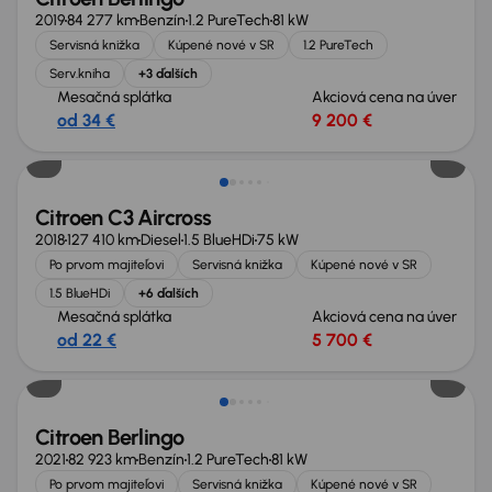
2019
84 277 km
Benzín
1.2 PureTech
81 kW
Servisná knižka
Kúpené nové v SR
1.2 PureTech
Serv.kniha
+3 ďalších
Mesačná splátka
Akciová cena na úver
od 34 €
9 200 €
Nové v ponuke
Citroen C3 Aircross
2018
127 410 km
Diesel
1.5 BlueHDi
75 kW
Po prvom majiteľovi
Servisná knižka
Kúpené nové v SR
1.5 BlueHDi
+6 ďalších
Mesačná splátka
Akciová cena na úver
od 22 €
5 700 €
Zlacnené o 500 €
Citroen Berlingo
2021
82 923 km
Benzín
1.2 PureTech
81 kW
Po prvom majiteľovi
Servisná knižka
Kúpené nové v SR