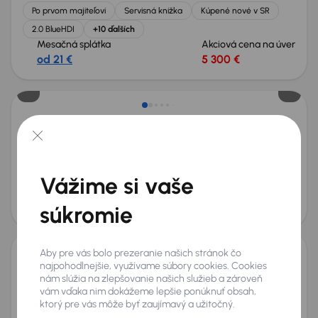
Po prvom majiteľovi
Servisná knižka
Kúpené nové v SR
2.0 BlueHDI
+10 ďalších
Mesačná splátka
Akciová cena na úver
od 21 €
5 300 €
Nové v ponuke
Citroen C3
2018
108 789 km
Benzín
1.2 PureTech
60 kW
Servisná knižka
Kúpené nové v SR
1.2 PureTech
Serv.kniha
+6 ďalších
Vážime si vaše
Mesačná splátka
Akciová cena na úver
od 22 €
5 700 €
súkromie
Ušetríte 4 400 €
Aby pre vás bolo prezeranie našich stránok čo
najpohodlnejšie, využívame súbory cookies. Cookies
Citroen C4 X
nám slúžia na zlepšovanie našich služieb a zároveň
2024
26 306 km
Benzín
1.2 PureTech
74 kW
vám vďaka nim dokážeme lepšie ponúknuť obsah,
Po prvom majiteľovi
Servisná knižka
Kúpené nové v SR
ktorý pre vás môže byť zaujímavý a užitočný.