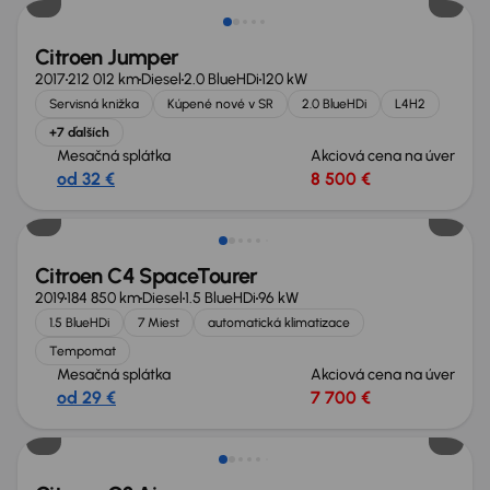
Citroen Jumper
2017
212 012 km
Diesel
2.0 BlueHDi
120 kW
Servisná knižka
Kúpené nové v SR
2.0 BlueHDi
L4H2
+7 ďalších
Mesačná splátka
Akciová cena na úver
od 32 €
8 500 €
Citroen C4 SpaceTourer
2019
184 850 km
Diesel
1.5 BlueHDi
96 kW
1.5 BlueHDi
7 Miest
automatická klimatizace
Tempomat
Mesačná splátka
Akciová cena na úver
od 29 €
7 700 €
Zlacnené o 1 000 €