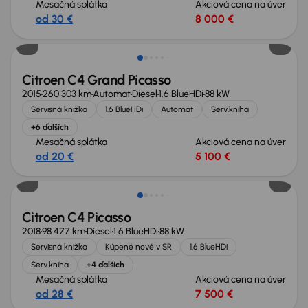
Mesačná splátka
Akciová cena na úver
od 30 €
8 000 €
Citroen C4 Grand Picasso
2015
260 303 km
Automat
Diesel
1.6 BlueHDi
88 kW
Servisná knižka
1.6 BlueHDi
Automat
Serv.kniha
+6 ďalších
Mesačná splátka
Akciová cena na úver
od 20 €
5 100 €
Citroen C4 Picasso
2018
98 477 km
Diesel
1.6 BlueHDi
88 kW
Servisná knižka
Kúpené nové v SR
1.6 BlueHDi
Serv.kniha
+4 ďalších
Mesačná splátka
Akciová cena na úver
od 28 €
7 500 €
Možnosť odpočtu DPH