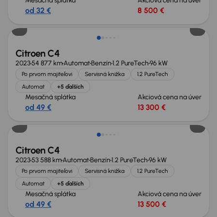
Mesačná splátka
Akciová cena na úver
od 32 €
8 500 €
Extra zľava 800 €
Citroen C4
2023
54 877 km
Automat
Benzín
1.2 PureTech
96 kW
Po prvom majiteľovi
Servisná knižka
1.2 PureTech
Automat
+5 ďalších
Mesačná splátka
Akciová cena na úver
od 49 €
13 300 €
Možnosť odpočtu DPH
Citroen C4
2023
53 588 km
Automat
Benzín
1.2 PureTech
96 kW
Po prvom majiteľovi
Servisná knižka
1.2 PureTech
Automat
+5 ďalších
Mesačná splátka
Akciová cena na úver
od 49 €
13 500 €
Zlacnené o 700 €