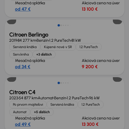
Mesačná splátka
Akciová cena na úver
od 47 €
13 100 €
Zlacnené o 900 €
Citroen Berlingo
2019
84 277 km
Benzín
1.2 PureTech
81 kW
Servisná knižka
Kúpené nové v SR
1.2 PureTech
Serv.kniha
+3 ďalších
Mesačná splátka
Akciová cena na úver
od 34 €
9 200 €
Extra zľava 800 €
Citroen C4
2023
54 877 km
Automat
Benzín
1.2 PureTech
96 kW
Po prvom majiteľovi
Servisná knižka
1.2 PureTech
Automat
+5 ďalších
Mesačná splátka
Akciová cena na úver
od 49 €
13 300 €
Nové v ponuke