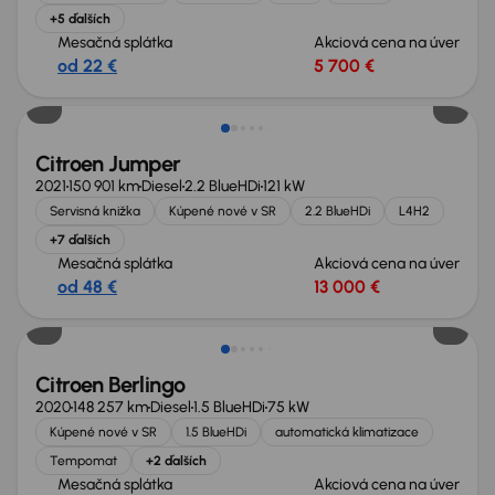
+5 ďalších
Mesačná splátka
Akciová cena na úver
od 22 €
5 700 €
Zlacnené o 500 €
Citroen Jumper
2021
150 901 km
Diesel
2.2 BlueHDi
121 kW
Servisná knižka
Kúpené nové v SR
2.2 BlueHDi
L4H2
+7 ďalších
Mesačná splátka
Akciová cena na úver
od 48 €
13 000 €
Zlacnené o 1 300 €
Citroen Berlingo
2020
148 257 km
Diesel
1.5 BlueHDi
75 kW
Kúpené nové v SR
1.5 BlueHDi
automatická klimatizace
Tempomat
+2 ďalších
Mesačná splátka
Akciová cena na úver