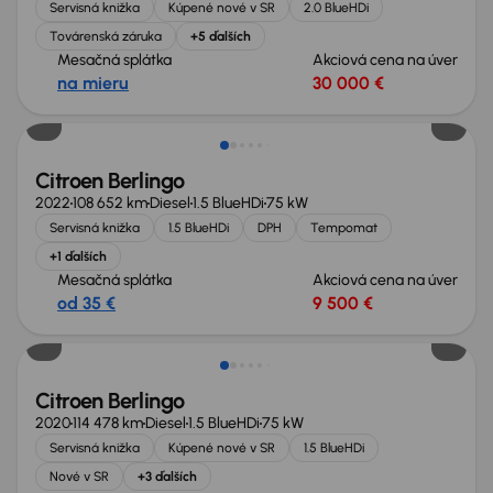
Servisná knižka
Kúpené nové v SR
2.0 BlueHDi
Továrenská záruka
+5 ďalších
Mesačná splátka
Akciová cena na úver
na mieru
30 000 €
Zlacnené o 500 €
Citroen Berlingo
2022
108 652 km
Diesel
1.5 BlueHDi
75 kW
Servisná knižka
1.5 BlueHDi
DPH
Tempomat
+1 ďalších
Mesačná splátka
Akciová cena na úver
od 35 €
9 500 €
Nové v ponuke
Citroen Berlingo
2020
114 478 km
Diesel
1.5 BlueHDi
75 kW
Servisná knižka
Kúpené nové v SR
1.5 BlueHDi
Nové v SR
+3 ďalších