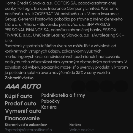
Home Credit Slovakia, a.s., COFIDIS SA, pobočka zahraničnej
banky, Fortegra Europe Insurance Company Limited, Wüstenrot
poisťovňa, a.s., KOOPERATIVA poisťovňa, a.s. Vienna Insurance
Group, Generali Poisťovňa, pobočka poisťovne z iného členského
štátu a. s., Allianz - Slovenská poisťovňa, a.s., BNP PARIBAS
PERSONAL FINANCE SA, pobočka zahraničnej banky, ESSOX
FINANCE, s.r.o., UniCredit Leasing Slovakia, a.s., sAutoleasing SK –
s.r.o.
Podmienky spotrebiteľského úveru sa môžu líšiť v závislosti od
konkrétnych vstupných údajov, zákazníkom využitých
marketingových akcií a individuálnych podmienok financovania
poskytnutého zákazníkovi ním vybraným obchodným partnerom. V
závislosti od výberu zákazníka môže ísť o úverový produkt, v ktorom
je posledná splátka úveru navýšená do 35% z ceny vozidla.
Zobraziť všetko
Kúpiť auto
Podnikatelia a firmy
Pobočky
Predať auto
Kariéra
Vymeniť auto
Financovanie
Starostlivosť o zákazníkov
Kariéra
Popredajná starostlivosť o
Voľné pozície