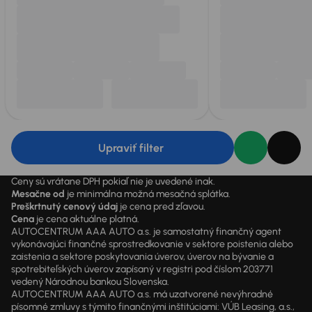
Upraviť filter
Ceny sú vrátane DPH pokiaľ nie je uvedené inak.
Mesačne od
je minimálna možná mesačná splátka.
Preškrtnutý cenový údaj
je cena pred zľavou.
Cena
je cena aktuálne platná.
AUTOCENTRUM AAA AUTO a.s. je samostatný finančný agent
vykonávajúci finančné sprostredkovanie v sektore poistenia alebo
zaistenia a sektore poskytovania úverov, úverov na bývanie a
spotrebiteľských úverov zapísaný v registri pod číslom 203771
vedený Národnou bankou Slovenska.
AUTOCENTRUM AAA AUTO a.s. má uzatvorené nevýhradné
písomné zmluvy s týmito finančnými inštitúciami: VÚB Leasing, a.s.,