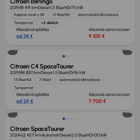
Citroen Berlingo
2019
181 491 km
Diesel
1.5 BlueHDi
75 kW
Kúpené nové v SR
1.5 BlueHDi
automatická klimatizace
Tempomat
+2 ďalších
Mesačná splátka
Akciová cena na úver
od 34 €
9 100 €
Citroen C4 SpaceTourer
2019
184 850 km
Diesel
1.5 BlueHDi
96 kW
1.5 BlueHDi
7 Miest
automatická klimatizace
Tempomat
Mesačná splátka
Akciová cena na úver
od 29 €
7 700 €
Citroen SpaceTourer
2024
62 457 km
Automat
Diesel
2.0 BlueHDi
130 kW