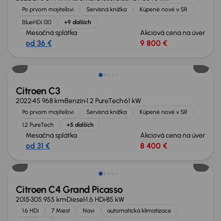
Po prvom majiteľovi
Servisná knižka
Kúpené nové v SR
BlueHDi 130
+9 ďalších
Mesačná splátka
Akciová cena na úver
od 36 €
9 800 €
Zlacnené o 1 300 €
Citroen C3
2022
45 968 km
Benzín
1.2 PureTech
61 kW
Po prvom majiteľovi
Servisná knižka
Kúpené nové v SR
1.2 PureTech
+5 ďalších
Mesačná splátka
Akciová cena na úver
od 31 €
8 400 €
Citroen C4 Grand Picasso
2015
305 955 km
Diesel
1.6 HDi
85 kW
1.6 HDi
7 Miest
Navi
automatická klimatizace