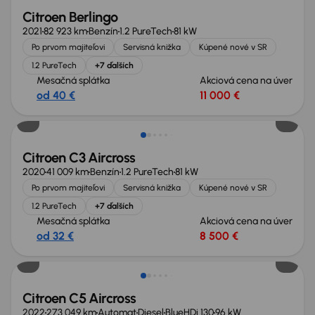
Citroen Berlingo
2021
82 923 km
Benzín
1.2 PureTech
81 kW
Po prvom majiteľovi
Servisná knižka
Kúpené nové v SR
1.2 PureTech
+7 ďalších
Mesačná splátka
Akciová cena na úver
od 40 €
11 000 €
Citroen C3 Aircross
2020
41 009 km
Benzín
1.2 PureTech
81 kW
Po prvom majiteľovi
Servisná knižka
Kúpené nové v SR
1.2 PureTech
+7 ďalších
Mesačná splátka
Akciová cena na úver
od 32 €
8 500 €
Zlacnené o 700 €
Citroen C5 Aircross
2022
273 049 km
Automat
Diesel
BlueHDi 130
96 kW