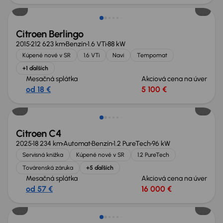
Citroen Berlingo
2015
212 623 km
Benzín
1.6 VTi
88 kW
Kúpené nové v SR
1.6 VTi
Navi
Tempomat
+1 ďalších
Mesačná splátka
Akciová cena na úver
od 18 €
5 100 €
Ušetríte 7 000 €
Citroen C4
2025
18 234 km
Automat
Benzín
1.2 PureTech
96 kW
Servisná knižka
Kúpené nové v SR
1.2 PureTech
Továrenská záruka
+5 ďalších
Mesačná splátka
Akciová cena na úver
od 57 €
16 000 €
Zlacnené o 1 000 €