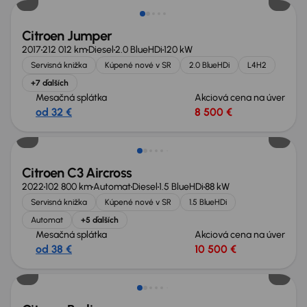
Citroen Jumper
2017
212 012 km
Diesel
2.0 BlueHDi
120 kW
Servisná knižka
Kúpené nové v SR
2.0 BlueHDi
L4H2
+7 ďalších
Mesačná splátka
Akciová cena na úver
od 32 €
8 500 €
Zlacnené o 1 000 €
Citroen C3 Aircross
2022
102 800 km
Automat
Diesel
1.5 BlueHDi
88 kW
Servisná knižka
Kúpené nové v SR
1.5 BlueHDi
Automat
+5 ďalších
Mesačná splátka
Akciová cena na úver
od 38 €
10 500 €
Zlacnené o 400 €