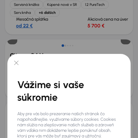
Servisná knižka
Kúpené nové v SR
1.2 PureTech
Serv.kniha
+6 ďalších
Mesačná splátka
Akciová cena na úver
od 22 €
5 700 €
Ušetríte 4 400 €
Citroen C4 X
2024
26 306 km
Benzín
1.2 PureTech
74 kW
Po prvom majiteľovi
Servisná knižka
Kúpené nové v SR
1.2 PureTech
+6 ďalších
Vážime si vaše
Mesačná splátka
Akciová cena na úver
od 53 €
14 600 €
súkromie
Aby pre vás bolo prezeranie našich stránok čo
Citroen C5 Aircross Hybrid 225
najpohodlnejšie, využívame súbory cookies. Cookies
2021
55 601 km
Automat
nám slúžia na zlepšovanie našich služieb a zároveň
Benzín Plug-in Hybrid EV (PHEV) (Plug-in Hybrid)
Hybrid 225
vám vďaka nim dokážeme lepšie ponúknuť obsah,
165 kW
ktorý pre vás môže byť zaujímavý a užitočný.