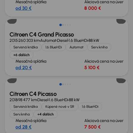
Mesačná splátka
Akciová cena na úver
od 30 €
8 000 €
Citroen C4 Grand Picasso
2015
260 303 km
Automat
Diesel
1.6 BlueHDi
88 kW
Servisná knižka
1.6 BlueHDi
Automat
Serv.kniha
+6 ďalších
Mesačná splátka
Akciová cena na úver
od 20 €
5 100 €
Citroen C4 Picasso
2018
98 477 km
Diesel
1.6 BlueHDi
88 kW
Servisná knižka
Kúpené nové v SR
1.6 BlueHDi
Serv.kniha
+4 ďalších
Mesačná splátka
Akciová cena na úver
od 28 €
7 500 €
Nové v ponuke