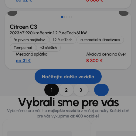
Citroen C3
2023
67 920 km
Benzín
1.2 PureTech
61 kW
Po prvom majiteľovi
1.2 PureTech
automatická klimatizace
Tempomat
+2 ďalších
Mesačná splátka
Akciová cena na úver
od 31 €
8 300 €
Načítajte ďalšie vozidlá
...
1
2
3
Vybrali sme pre vás
Vyberáme pre vás tie
najlepšie vozidlá
z našej ponuky. Každý deň
pre vás vykúpime
až 400 vozidiel
.