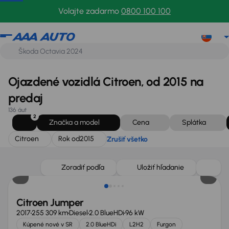
Citroen
Rok od
2015
Zrušiť všetko
Volajte zadarmo
0800 100 100
Ojazdené vozidlá Citroen, od 2015 na
predaj
136 áut
2
Značka a model
Cena
Splátka
Citroen
Rok od
2015
Zrušiť všetko
Zlacnené o 500 €
Zoradiť podľa
Uložiť hľadanie
Citroen Jumper
2017
255 309 km
Diesel
2.0 BlueHDi
96 kW
Kúpené nové v SR
2.0 BlueHDi
L2H2
Furgon