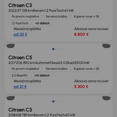
Citroen C3
2022
37 018 km
Benzín
1.2 PureTech
61 kW
Po prvom majiteľovi
Servisná knižka
Kúpené nové v SR
1.2 PureTech
+5 ďalších
Mesačná splátka
Akciová cena na úver
od 33 €
8 800 €
Zlacnené o 1 300 €
Citroen C5
2017
206 890 km
Automat
Diesel
2.0 BlueHDI
133 kW
Po prvom majiteľovi
Servisná knižka
Kúpené nové v SR
2.0 BlueHDI
+10 ďalších
Mesačná splátka
Akciová cena na úver
od 21 €
5 300 €
Nové v ponuke
Citroen C3
2018
108 789 km
Benzín
1.2 PureTech
60 kW