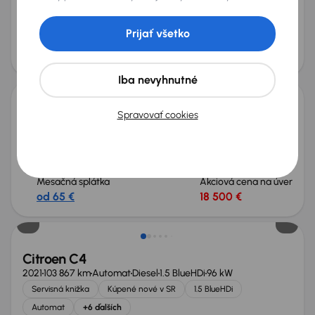
Servisná knižka
Kúpené nové v SR
Hybrid 225
Automat
+6 ďalších
Prijať všetko
Mesačná splátka
Akciová cena na úver
od 62 €
17 300 €
Zlacnené o 2 500 €
Iba nevyhnutné
Spravovať cookies
Citroen C5 Aircross
2023
34 267 km
Automat
Benzín
PureTech 130
96 kW
Servisná knižka
Kúpené nové v SR
PureTech 130
Automat
+6 ďalších
Mesačná splátka
Akciová cena na úver
od 65 €
18 500 €
Zlacnené o 400 €
Citroen C4
2021
103 867 km
Automat
Diesel
1.5 BlueHDi
96 kW
Servisná knižka
Kúpené nové v SR
1.5 BlueHDi
Automat
+6 ďalších