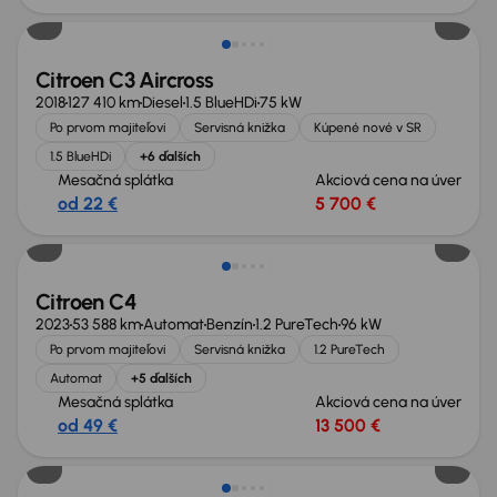
Citroen C3 Aircross
2018
127 410 km
Diesel
1.5 BlueHDi
75 kW
Po prvom majiteľovi
Servisná knižka
Kúpené nové v SR
1.5 BlueHDi
+6 ďalších
Mesačná splátka
Akciová cena na úver
od 22 €
5 700 €
Možnosť odpočtu DPH
Citroen C4
2023
53 588 km
Automat
Benzín
1.2 PureTech
96 kW
Po prvom majiteľovi
Servisná knižka
1.2 PureTech
Automat
+5 ďalších
Mesačná splátka
Akciová cena na úver
od 49 €
13 500 €
Zlacnené o 500 €