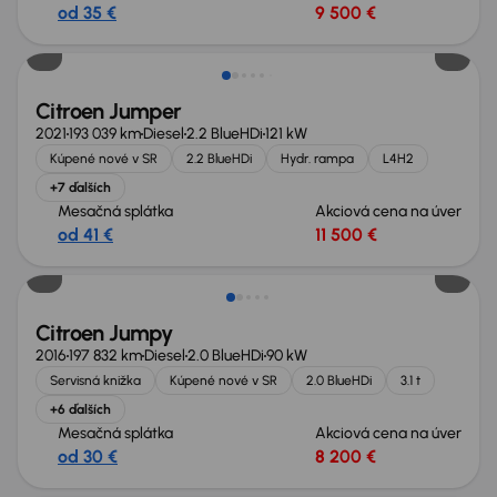
od 35 €
9 500 €
Zlacnené o 1 500 €
Citroen Jumper
2021
193 039 km
Diesel
2.2 BlueHDi
121 kW
Kúpené nové v SR
2.2 BlueHDi
Hydr. rampa
L4H2
+7 ďalších
Mesačná splátka
Akciová cena na úver
od 41 €
11 500 €
Zlacnené o 500 €
Citroen Jumpy
2016
197 832 km
Diesel
2.0 BlueHDi
90 kW
Servisná knižka
Kúpené nové v SR
2.0 BlueHDi
3.1 t
+6 ďalších
Mesačná splátka
Akciová cena na úver
od 30 €
8 200 €
Zlacnené o 600 €