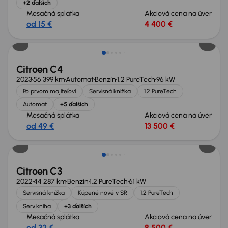
+2 ďalších
Mesačná splátka
Akciová cena na úver
od 15 €
4 400 €
Možnosť odpočtu DPH
Citroen C4
2023
56 399 km
Automat
Benzín
1.2 PureTech
96 kW
Po prvom majiteľovi
Servisná knižka
1.2 PureTech
Automat
+5 ďalších
Mesačná splátka
Akciová cena na úver
od 49 €
13 500 €
Nové v ponuke
Citroen C3
2022
44 287 km
Benzín
1.2 PureTech
61 kW
Servisná knižka
Kúpené nové v SR
1.2 PureTech
Serv.kniha
+3 ďalších
Mesačná splátka
Akciová cena na úver
od 32 €
8 500 €