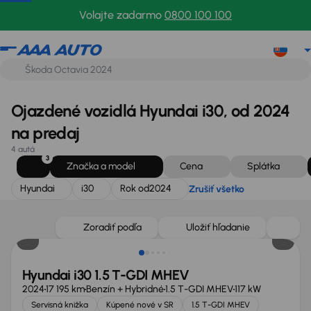
Hyundai
i30
Rok od
2024
Zrušiť všetko
Volajte zadarmo
0800 100 100
Ojazdené vozidlá Hyundai i30, od 2024
na predaj
4 autá
3
Značka a model
Cena
Splátka
Hyundai
i30
Rok od
2024
Zrušiť všetko
Zlacnené o 600 €
Zoradiť podľa
Uložiť hľadanie
Hyundai i30 1.5 T-GDI MHEV
2024
17 195 km
Benzín + Hybridné
1.5 T-GDI MHEV
117 kW
Servisná knižka
Kúpené nové v SR
1.5 T-GDI MHEV