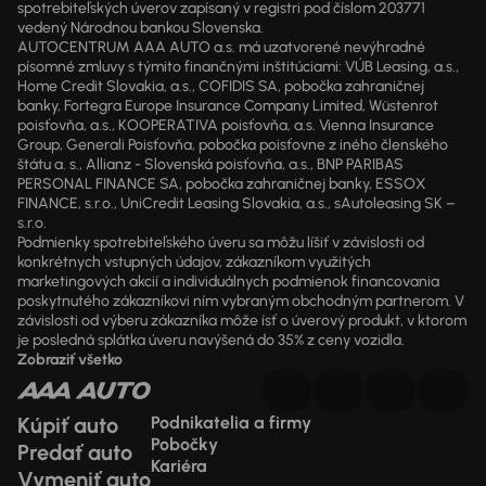
spotrebiteľských úverov zapísaný v registri pod číslom 203771
vedený Národnou bankou Slovenska.
AUTOCENTRUM AAA AUTO a.s. má uzatvorené nevýhradné
písomné zmluvy s týmito finančnými inštitúciami: VÚB Leasing, a.s.,
Home Credit Slovakia, a.s., COFIDIS SA, pobočka zahraničnej
banky, Fortegra Europe Insurance Company Limited, Wüstenrot
poisťovňa, a.s., KOOPERATIVA poisťovňa, a.s. Vienna Insurance
Group, Generali Poisťovňa, pobočka poisťovne z iného členského
štátu a. s., Allianz - Slovenská poisťovňa, a.s., BNP PARIBAS
PERSONAL FINANCE SA, pobočka zahraničnej banky, ESSOX
FINANCE, s.r.o., UniCredit Leasing Slovakia, a.s., sAutoleasing SK –
s.r.o.
Podmienky spotrebiteľského úveru sa môžu líšiť v závislosti od
konkrétnych vstupných údajov, zákazníkom využitých
marketingových akcií a individuálnych podmienok financovania
poskytnutého zákazníkovi ním vybraným obchodným partnerom. V
závislosti od výberu zákazníka môže ísť o úverový produkt, v ktorom
je posledná splátka úveru navýšená do 35% z ceny vozidla.
Zobraziť všetko
Kúpiť auto
Podnikatelia a firmy
Pobočky
Predať auto
Kariéra
Vymeniť auto