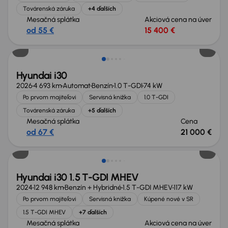
Továrenská záruka
+4 ďalších
Mesačná splátka
Akciová cena na úver
od 55 €
15 400 €
Ušetríte 6 159 €
Hyundai i30
2026
4 693 km
Automat
Benzín
1.0 T-GDI
74 kW
Po prvom majiteľovi
Servisná knižka
1.0 T-GDI
Továrenská záruka
+5 ďalších
Mesačná splátka
Cena
od 67 €
21 000 €
Hyundai i30 1.5 T-GDI MHEV
2024
12 948 km
Benzín + Hybridné
1.5 T-GDI MHEV
117 kW
Po prvom majiteľovi
Servisná knižka
Kúpené nové v SR
1.5 T-GDI MHEV
+7 ďalších
Mesačná splátka
Akciová cena na úver