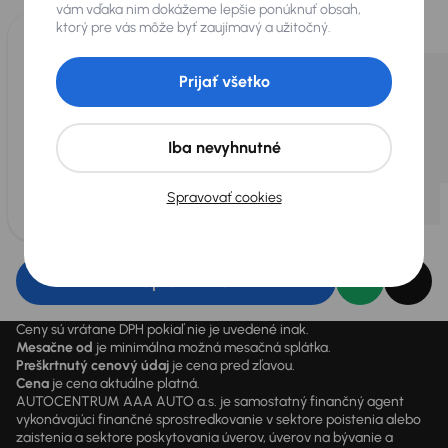
pre vás vykúpime
až 400 vozidiel
.
vám vďaka nim dokážeme lepšie ponúknuť obsah,
ktorý pre vás môže byť zaujímavý a užitočný.
Prijať všetko
Iba nevyhnutné
Spravovať cookies
Upraviť filter
Ceny sú vrátane DPH pokiaľ nie je uvedené inak.
Mesačne od
je minimálna možná mesačná splátka.
Preškrtnutý cenový údaj
je cena pred zľavou.
Cena
je cena aktuálne platná.
AUTOCENTRUM AAA AUTO a.s. je samostatný finančný agent
vykonávajúci finančné sprostredkovanie v sektore poistenia alebo
zaistenia a sektore poskytovania úverov, úverov na bývanie a