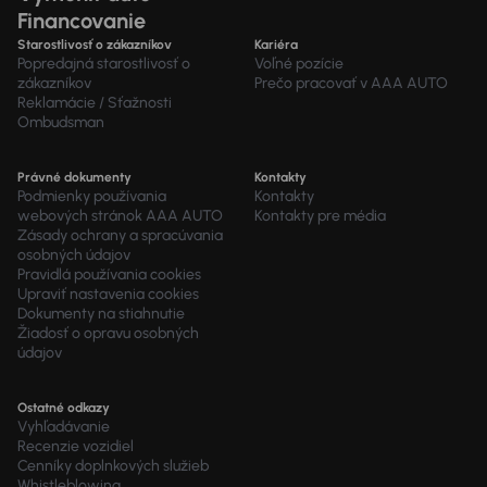
Financovanie
Starostlivosť o zákazníkov
Kariéra
Popredajná starostlivosť o
Voľné pozície
zákazníkov
Prečo pracovať v AAA AUTO
Reklamácie / Sťažnosti
Ombudsman
Právné dokumenty
Kontakty
Podmienky používania
Kontakty
webových stránok AAA AUTO
Kontakty pre média
Zásady ochrany a spracúvania
osobných údajov
Pravidlá používania cookies
Upraviť nastavenia cookies
Dokumenty na stiahnutie
Žiadosť o opravu osobných
údajov
Ostatné odkazy
Vyhľadávanie
Recenzie vozidiel
Cenníky doplnkových služieb
Whistleblowing