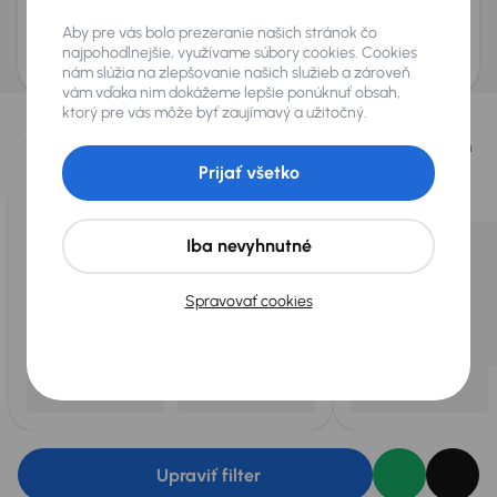
Odoslať dopyt
Aby pre vás bolo prezeranie našich stránok čo
AURES Holdings a.s., so sídlom Dopravákov 874/15, Čimice, 184 00 Praha 8 bude
uchovávať a spracovávať vaše osobné údaje v súlade so zásadami ochrany a
najpohodlnejšie, využívame súbory cookies. Cookies
spracovania
osobných údajov
.
nám slúžia na zlepšovanie našich služieb a zároveň
vám vďaka nim dokážeme lepšie ponúknuť obsah,
Vybrali sme pre vás
ktorý pre vás môže byť zaujímavý a užitočný.
Vyberáme pre vás tie
najlepšie vozidlá
z našej ponuky. Každý deň
pre vás vykúpime
až 400 vozidiel
.
Prijať všetko
Iba nevyhnutné
Spravovať cookies
Upraviť filter