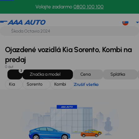
Kia
Sorento
Kombi
Zrušiť všetko
Volajte zadarmo
0800 100 100
Ojazdené vozidlá Kia Sorento, Kombi na
predaj
0 áut
3
Značka a model
Cena
Splátka
Kia
Sorento
Kombi
Zrušiť všetko