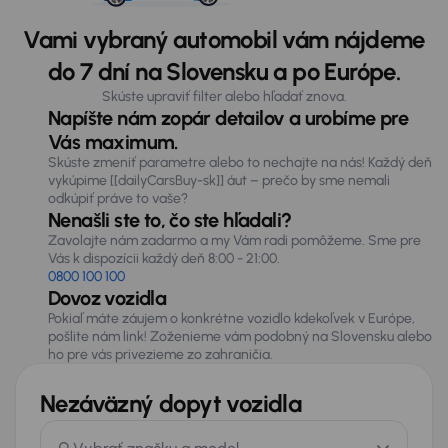
Vami vybraný automobil vám nájdeme
do 7 dní na Slovensku a po Európe.
Skúste upraviť filter alebo hľadať znova.
Napíšte nám zopár detailov a urobíme pre
Vás maximum.
Skúste zmeniť parametre alebo to nechajte na nás! Každý deň
vykúpime [[dailyCarsBuy-sk]] áut – prečo by sme nemali
odkúpiť práve to vaše?
Nenašli ste to, čo ste hľadali?
Zavolajte nám zadarmo a my Vám radi pomôžeme. Sme pre
Vás k dispozícii každý deň 8:00 - 21:00.
0800 100 100
Dovoz vozidla
Pokiaľ máte záujem o konkrétne vozidlo kdekoľvek v Európe,
pošlite nám link! Zoženieme vám podobný na Slovensku alebo
ho pre vás privezieme zo zahraničia.
Nezáväzný dopyt vozidla