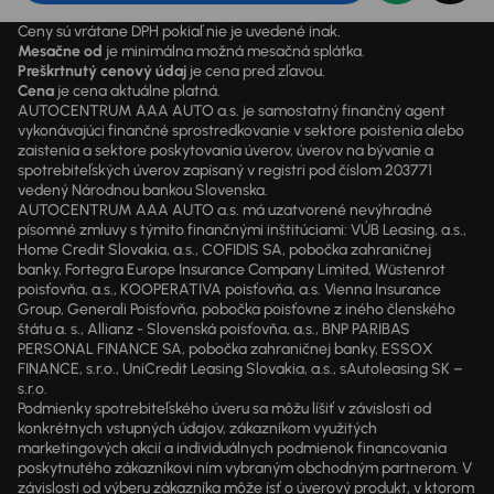
Ceny sú vrátane DPH pokiaľ nie je uvedené inak.
Mesačne od
je minimálna možná mesačná splátka.
Preškrtnutý cenový údaj
je cena pred zľavou.
Cena
je cena aktuálne platná.
AUTOCENTRUM AAA AUTO a.s. je samostatný finančný agent
vykonávajúci finančné sprostredkovanie v sektore poistenia alebo
zaistenia a sektore poskytovania úverov, úverov na bývanie a
spotrebiteľských úverov zapísaný v registri pod číslom 203771
vedený Národnou bankou Slovenska.
AUTOCENTRUM AAA AUTO a.s. má uzatvorené nevýhradné
písomné zmluvy s týmito finančnými inštitúciami: VÚB Leasing, a.s.,
Home Credit Slovakia, a.s., COFIDIS SA, pobočka zahraničnej
banky, Fortegra Europe Insurance Company Limited, Wüstenrot
poisťovňa, a.s., KOOPERATIVA poisťovňa, a.s. Vienna Insurance
Group, Generali Poisťovňa, pobočka poisťovne z iného členského
štátu a. s., Allianz - Slovenská poisťovňa, a.s., BNP PARIBAS
PERSONAL FINANCE SA, pobočka zahraničnej banky, ESSOX
FINANCE, s.r.o., UniCredit Leasing Slovakia, a.s., sAutoleasing SK –
s.r.o.
Podmienky spotrebiteľského úveru sa môžu líšiť v závislosti od
konkrétnych vstupných údajov, zákazníkom využitých
marketingových akcií a individuálnych podmienok financovania
poskytnutého zákazníkovi ním vybraným obchodným partnerom. V
závislosti od výberu zákazníka môže ísť o úverový produkt, v ktorom