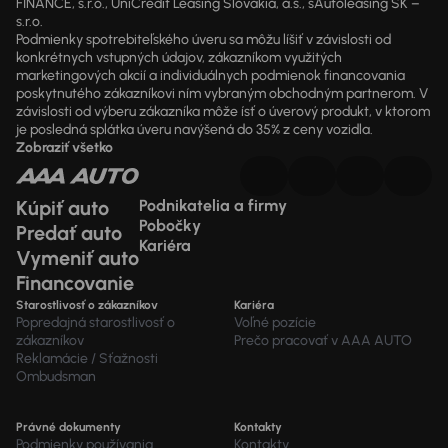
FINANCE, s.r.o., UniCredit Leasing Slovakia, a.s., sAutoleasing SK –
s.r.o.
Podmienky spotrebiteľského úveru sa môžu líšiť v závislosti od
konkrétnych vstupných údajov, zákazníkom využitých
marketingových akcií a individuálnych podmienok financovania
poskytnutého zákazníkovi ním vybraným obchodným partnerom. V
závislosti od výberu zákazníka môže ísť o úverový produkt, v ktorom
je posledná splátka úveru navýšená do 35% z ceny vozidla.
Zobraziť všetko
Kúpiť auto
Podnikatelia a firmy
Pobočky
Predať auto
Kariéra
Vymeniť auto
Financovanie
Starostlivosť o zákazníkov
Kariéra
Popredajná starostlivosť o
Voľné pozície
zákazníkov
Prečo pracovať v AAA AUTO
Reklamácie / Sťažnosti
Ombudsman
Právné dokumenty
Kontakty
Podmienky používania
Kontakty