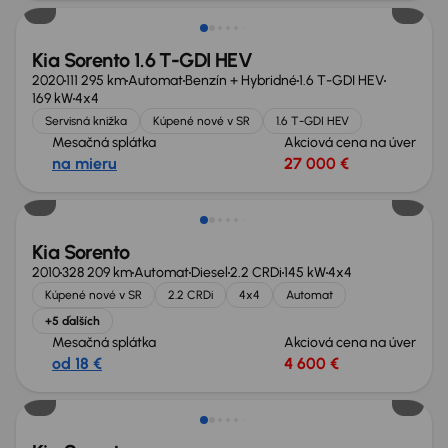
Kia Sorento 1.6 T-GDI HEV
2020
111 295 km
Automat
Benzín + Hybridné
1.6 T-GDI HEV
169 kW
4x4
Servisná knižka
Kúpené nové v SR
1.6 T-GDI HEV
Mesačná splátka
Akciová cena na úver
na mieru
27 000 €
Zlacnené o 800 €
Kia Sorento
2010
328 209 km
Automat
Diesel
2.2 CRDi
145 kW
4x4
Kúpené nové v SR
2.2 CRDi
4x4
Automat
+5 ďalších
Mesačná splátka
Akciová cena na úver
od 18 €
4 600 €
Možnosť odpočtu DPH