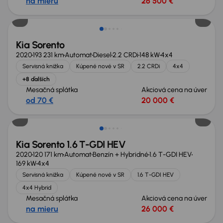
na mieru
26 500 €
Možnosť odpočtu DPH
Kia Sorento
2020
193 231 km
Automat
Diesel
2.2 CRDi
148 kW
4x4
Servisná knižka
Kúpené nové v SR
2.2 CRDi
4x4
+8 ďalších
Mesačná splátka
Akciová cena na úver
od 70 €
20 000 €
Kia Sorento 1.6 T-GDI HEV
2020
120 171 km
Automat
Benzín + Hybridné
1.6 T-GDI HEV
169 kW
4x4
Servisná knižka
Kúpené nové v SR
1.6 T-GDI HEV
4x4 Hybrid
Mesačná splátka
Akciová cena na úver
na mieru
26 000 €
Zlacnené o 1 000 €