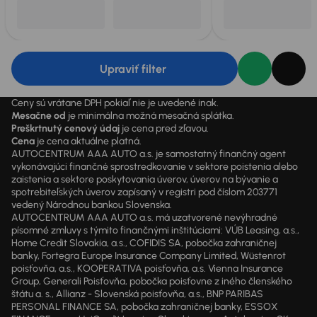
Upraviť filter
Ceny sú vrátane DPH pokiaľ nie je uvedené inak.
Mesačne od
je minimálna možná mesačná splátka.
Preškrtnutý cenový údaj
je cena pred zľavou.
Cena
je cena aktuálne platná.
AUTOCENTRUM AAA AUTO a.s. je samostatný finančný agent
vykonávajúci finančné sprostredkovanie v sektore poistenia alebo
zaistenia a sektore poskytovania úverov, úverov na bývanie a
spotrebiteľských úverov zapísaný v registri pod číslom 203771
vedený Národnou bankou Slovenska.
AUTOCENTRUM AAA AUTO a.s. má uzatvorené nevýhradné
písomné zmluvy s týmito finančnými inštitúciami: VÚB Leasing, a.s.,
Home Credit Slovakia, a.s., COFIDIS SA, pobočka zahraničnej
banky, Fortegra Europe Insurance Company Limited, Wüstenrot
poisťovňa, a.s., KOOPERATIVA poisťovňa, a.s. Vienna Insurance
Group, Generali Poisťovňa, pobočka poisťovne z iného členského
štátu a. s., Allianz - Slovenská poisťovňa, a.s., BNP PARIBAS
PERSONAL FINANCE SA, pobočka zahraničnej banky, ESSOX