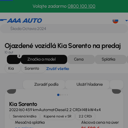
Kia
Sorento
Zrušiť všetko
Volajte zadarmo
0800 100 100
Ojazdené vozidlá Kia Sorento na predaj
10 áut
2
Značka a model
Cena
Splátka
Kia
Sorento
Zrušiť všetko
Zlacnené o 500 €
Zoradiť podľa
Uložiť hľadanie
Kia Sorento
2022
160 459 km
Automat
Diesel
2.2 CRDi
148 kW
4x4
Servisná knižka
Kúpené nové v SR
2.2 CRDi
Mesačná splátka
Akciová cena na úver