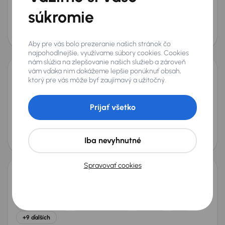
súkromie
2.2 CRDi
+11 ďalších
Mesačná splátka
Akciová cena na úver
od 34 €
9 800 €
Aby pre vás bolo prezeranie našich stránok čo
najpohodlnejšie, využívame súbory cookies. Cookies
nám slúžia na zlepšovanie našich služieb a zároveň
vám vďaka nim dokážeme lepšie ponúknuť obsah,
ktorý pre vás môže byť zaujímavý a užitočný.
Kia Sorento
2007
237 633 km
Diesel
2.5 CRDi
125 kW
4x4
2.5 CRDi
4x4
automatická klimatizace
Prijať všetko
Parkovacie senzory
+4 ďalších
Mesačná splátka
Akciová cena na úver
od 13 €
2 800 €
Iba nevyhnutné
Nové v ponuke
Spravovať cookies
Kia Sorento
2016
181 796 km
Automat
Diesel
2.2 CRDi
147 kW
4x4
Servisná knižka
Kúpené nové v SR
2.2 CRDi
4x4
+9 ďalších