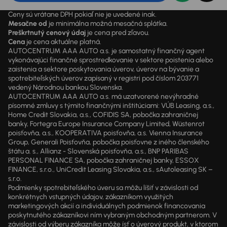
Ceny sú vrátane DPH pokiaľ nie je uvedené inak.
Mesačne od
je minimálna možná mesačná splátka.
Preškrtnutý cenový údaj
je cena pred zľavou.
Cena
je cena aktuálne platná.
AUTOCENTRUM AAA AUTO a.s. je samostatný finančný agent
vykonávajúci finančné sprostredkovanie v sektore poistenia alebo
zaistenia a sektore poskytovania úverov, úverov na bývanie a
spotrebiteľských úverov zapísaný v registri pod číslom 203771
vedený Národnou bankou Slovenska.
AUTOCENTRUM AAA AUTO a.s. má uzatvorené nevýhradné
písomné zmluvy s týmito finančnými inštitúciami: VÚB Leasing, a.s.,
Home Credit Slovakia, a.s., COFIDIS SA, pobočka zahraničnej
banky, Fortegra Europe Insurance Company Limited, Wüstenrot
poisťovňa, a.s., KOOPERATIVA poisťovňa, a.s. Vienna Insurance
Group, Generali Poisťovňa, pobočka poisťovne z iného členského
štátu a. s., Allianz - Slovenská poisťovňa, a.s., BNP PARIBAS
PERSONAL FINANCE SA, pobočka zahraničnej banky, ESSOX
FINANCE, s.r.o., UniCredit Leasing Slovakia, a.s., sAutoleasing SK –
s.r.o.
Podmienky spotrebiteľského úveru sa môžu líšiť v závislosti od
konkrétnych vstupných údajov, zákazníkom využitých
marketingových akcií a individuálnych podmienok financovania
poskytnutého zákazníkovi ním vybraným obchodným partnerom. V
závislosti od výberu zákazníka môže ísť o úverový produkt, v ktorom