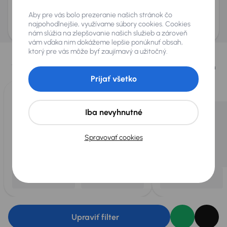
Odoslať dopyt
Aby pre vás bolo prezeranie našich stránok čo
AURES Holdings a.s., so sídlom Dopravákov 874/15, Čimice, 184 00 Praha 8 bude
uchovávať a spracovávať vaše osobné údaje v súlade so zásadami ochrany a
najpohodlnejšie, využívame súbory cookies. Cookies
spracovania
osobných údajov
.
nám slúžia na zlepšovanie našich služieb a zároveň
vám vďaka nim dokážeme lepšie ponúknuť obsah,
Vybrali sme pre vás
ktorý pre vás môže byť zaujímavý a užitočný.
Vyberáme pre vás tie
najlepšie vozidlá
z našej ponuky. Každý deň
pre vás vykúpime
až 400 vozidiel
.
Prijať všetko
Iba nevyhnutné
Spravovať cookies
Upraviť filter