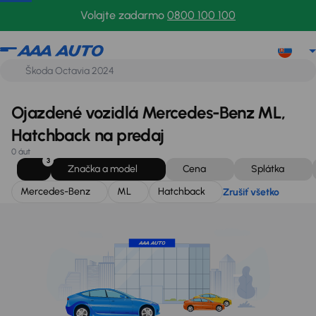
Mercedes-Benz
ML
Hatchback
Zrušiť všetko
Volajte zadarmo
0800 100 100
Ojazdené vozidlá Mercedes-Benz ML,
Hatchback na predaj
0 áut
3
Značka a model
Cena
Splátka
Mercedes-Benz
ML
Hatchback
Zrušiť všetko