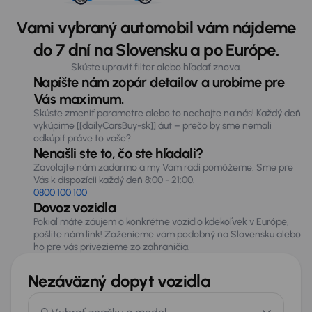
Vami vybraný automobil vám nájdeme
do 7 dní na Slovensku a po Európe.
Skúste upraviť filter alebo hľadať znova.
Napíšte nám zopár detailov a urobíme pre
Vás maximum.
Skúste zmeniť parametre alebo to nechajte na nás! Každý deň
vykúpime [[dailyCarsBuy-sk]] áut – prečo by sme nemali
odkúpiť práve to vaše?
Nenašli ste to, čo ste hľadali?
Zavolajte nám zadarmo a my Vám radi pomôžeme. Sme pre
Vás k dispozícii každý deň 8:00 - 21:00.
0800 100 100
Dovoz vozidla
Pokiaľ máte záujem o konkrétne vozidlo kdekoľvek v Európe,
pošlite nám link! Zoženieme vám podobný na Slovensku alebo
ho pre vás privezieme zo zahraničia.
Nezáväzný dopyt vozidla