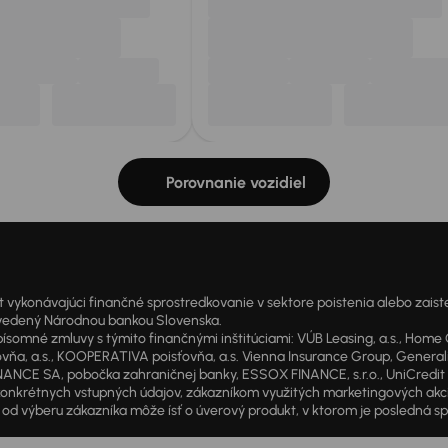
Porovnanie vozidiel
onávajúci finančné sprostredkovanie v sektore poistenia alebo zaisten
1 vedený Národnou bankou Slovenska.
 zmluvy s týmito finančnými inštitúciami: VÚB Leasing, a.s., Home Cre
a, a.s., KOOPERATIVA poisťovňa, a.s. Vienna Insurance Group, Generali P
ANCE SA, pobočka zahraničnej banky, ESSOX FINANCE, s.r.o., UniCredit Lea
od konkrétnych vstupných údajov, zákazníkom využitých marketingových ak
d výberu zákazníka môže ísť o úverový produkt, v ktorom je posledná sp