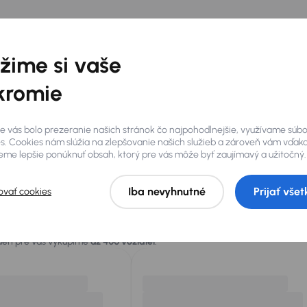
žime si vaše
kromie
e vás bolo prezeranie našich stránok čo najpohodlnejšie, využívame súb
s. Cookies nám slúžia na zlepšovanie našich služieb a zároveň vám vďak
me lepšie ponúknuť obsah, ktorý pre vás môže byť zaujímavý a užitočný.
Iba nevyhnutné
Prijať všet
ovať cookies
 vás
 deň pre vás vykúpime
až 400 vozidiel
.