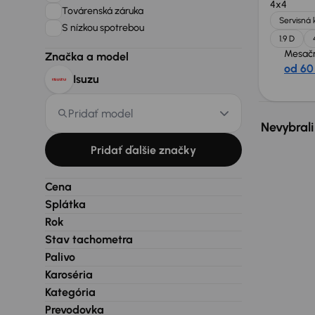
4x4
Továrenská záruka
Servisná 
S nízkou spotrebou
1.9 D
Mesačn
Značka a model
od 60
Isuzu
Pridať model
Nevybrali
Pridať ďalšie značky
Cena
Splátka
Rok
Stav tachometra
Palivo
Karoséria
Kategória
Prevodovka