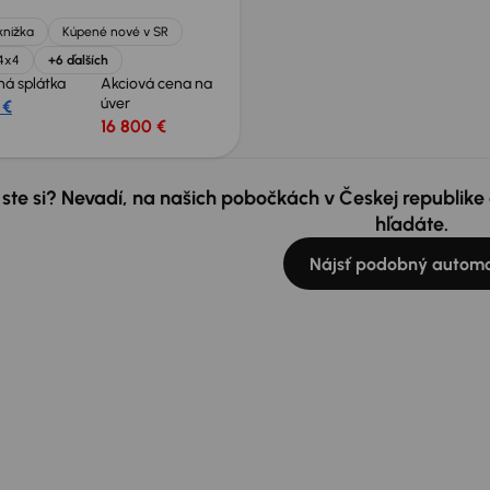
knižka
Kúpené nové v SR
4x4
+6 ďalších
á splátka
Akciová cena na
úver
 €
16 800 €
 ste si? Nevadí, na našich pobočkách v Českej republik
hľadáte.
Nájsť podobný automo