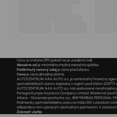
Ceny sú vrátane DPH pokiaľ nie je uvedené inak.
Mesačne od
je minimálna možná mesačná splátka.
Preškrtnutý cenový údaj
je cena pred zľavou.
Cena
je cena aktuálne platná.
AUTOCENTRUM AAA AUTO a.s. je samostatný finančný agent vyk
spotrebiteľských úverov zapísaný v registri pod číslom 20377
AUTOCENTRUM AAA AUTO a.s. má uzatvorené nevýhradné písomné
Fortegra Europe Insurance Company Limited, Wüstenrot poisťovň
Allianz - Slovenská poisťovňa, a.s., BNP PARIBAS PERSONAL FIN
Podmienky spotrebiteľského úveru sa môžu líšiť v závislosti 
zákazníkovi ním vybraným obchodným partnerom. V závislosti o
Zobraziť všetko