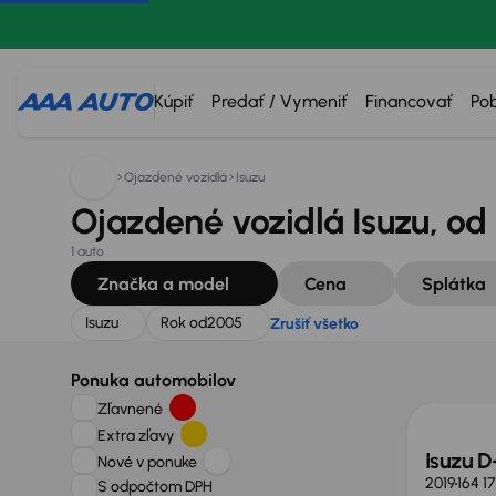
Hľadáte:
Isuzu
Rok od
2005
Zrušiť všetko
Kúpiť
Predať / Vymeniť
Financovať
Po
Ojazdené vozidlá
Isuzu
Ojazdené vozidlá Isuzu, od
1 auto
Značka a model
Cena
Splátka
Isuzu
Rok od
2005
Zrušiť všetko
Zlacne
Ponuka automobilov
Zľavnené
Extra zľavy
Isuzu 
Nové v ponuke
2019
164 1
S odpočtom DPH