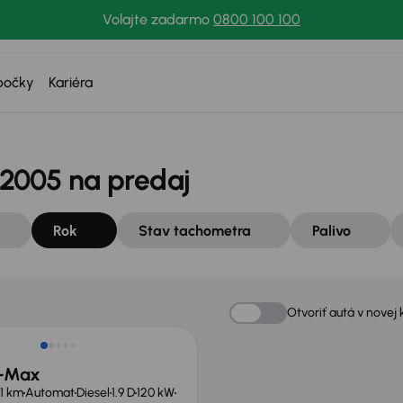
Volajte zadarmo
0800 100 100
bočky
Kariéra
 2005 na predaj
Rok
Stav tachometra
Palivo
né o 2 200 €
Otvoriť autá v novej 
D-Max
71 km
Automat
Diesel
1.9 D
120 kW