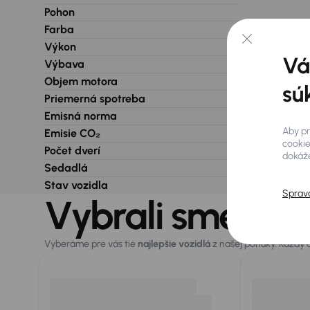
Pohon
Farba
Výkon
Vá
Výbava
Objem motora
sú
Priemerná spotreba
Emisná norma
Aby pr
Emisie CO₂
cookie
Počet dverí
dokáže
Sedadlá
Stav vozidla
Sprav
Vybrali sme pre
Vyberáme pre vás tie
najlepšie vozidlá
z našej ponuky. Každý