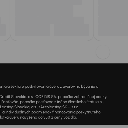
ia a sektore poskytovania úverov, úverov na bývanie a
dit Slovakia, a.s., COFIDIS SA, pobočka zahraničnej banky,
oisťovňa, pobočka poisťovne z iného členského štátu a. s.,
sing Slovakia, a.s., sAutoleasing SK – s.r.o.
cií a individuálnych podmienok financovania poskytnutého
látka úveru navýšená do 35% z ceny vozidla.