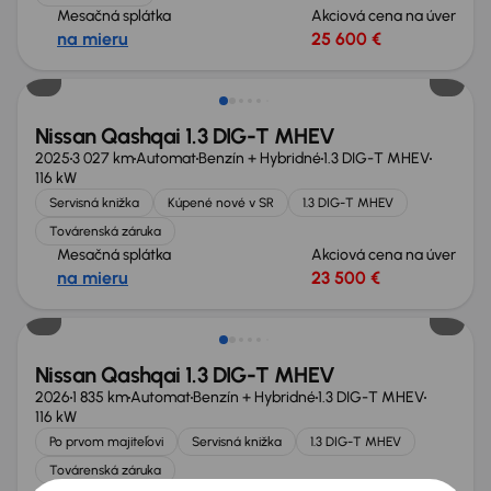
Mesačná splátka
Akciová cena na úver
na mieru
25 600 €
Zlacnené o 1 500 €
Nissan Qashqai 1.3 DIG-T MHEV
2025
3 027 km
Automat
Benzín + Hybridné
1.3 DIG-T MHEV
116 kW
Servisná knižka
Kúpené nové v SR
1.3 DIG-T MHEV
Továrenská záruka
Mesačná splátka
Akciová cena na úver
na mieru
23 500 €
Ušetríte 10 084 €
Nissan Qashqai 1.3 DIG-T MHEV
2026
1 835 km
Automat
Benzín + Hybridné
1.3 DIG-T MHEV
116 kW
Po prvom majiteľovi
Servisná knižka
1.3 DIG-T MHEV
Továrenská záruka