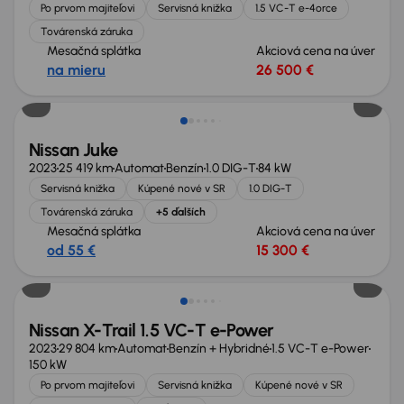
Po prvom majiteľovi
Servisná knižka
1.5 VC-T e-4orce
Továrenská záruka
Mesačná splátka
Akciová cena na úver
na mieru
26 500 €
Nissan Juke
2023
25 419 km
Automat
Benzín
1.0 DIG-T
84 kW
Servisná knižka
Kúpené nové v SR
1.0 DIG-T
Továrenská záruka
+5 ďalších
Mesačná splátka
Akciová cena na úver
od 55 €
15 300 €
Zlacnené o 4 000 €
Nissan X-Trail 1.5 VC-T e-Power
2023
29 804 km
Automat
Benzín + Hybridné
1.5 VC-T e-Power
150 kW
Po prvom majiteľovi
Servisná knižka
Kúpené nové v SR