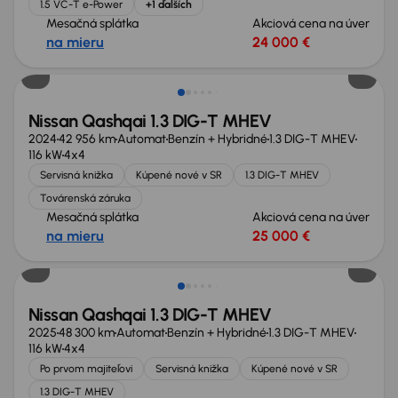
1.5 VC-T e-Power
+1 ďalších
Mesačná splátka
Akciová cena na úver
na mieru
24 000 €
Zlacnené o 1 000 €
Nissan Qashqai 1.3 DIG-T MHEV
2024
42 956 km
Automat
Benzín + Hybridné
1.3 DIG-T MHEV
116 kW
4x4
Servisná knižka
Kúpené nové v SR
1.3 DIG-T MHEV
Továrenská záruka
Mesačná splátka
Akciová cena na úver
na mieru
25 000 €
Nissan Qashqai 1.3 DIG-T MHEV
2025
48 300 km
Automat
Benzín + Hybridné
1.3 DIG-T MHEV
116 kW
4x4
Po prvom majiteľovi
Servisná knižka
Kúpené nové v SR
1.3 DIG-T MHEV