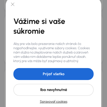
Mesačná splátka
Cena
na mieru
28 000 €
Ušetríte 10 460 €
Vážime si vaše
Nissan Qashqai 1.3 DIG-T MHEV
súkromie
2026
618 km
Automat
Benzín + Hybridné
1.3 DIG-T MHEV
116 kW
Po prvom majiteľovi
Servisná knižka
1.3 DIG-T MHEV
Aby pre vás bolo prezeranie našich stránok čo
Továrenská záruka
najpohodlnejšie, využívame súbory cookies. Cookies
nám slúžia na zlepšovanie našich služieb a zároveň
Mesačná splátka
Cena
vám vďaka nim dokážeme lepšie ponúknuť obsah,
na mieru
27 500 €
ktorý pre vás môže byť zaujímavý a užitočný.
Prijať všetko
Nissan Qashqai 1.3 DIG-T MHEV
2023
53 977 km
Benzín + Hybridné
1.3 DIG-T MHEV
103 kW
Iba nevyhnutné
Servisná knižka
Kúpené nové v SR
1.3 DIG-T MHEV
Serv.kniha
+3 ďalších
Spravovať cookies
Mesačná splátka
Akciová cena na úver