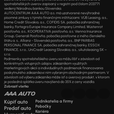
spotrebiteľských úverov zapísaný v registri pod číslom 203771
vedený Národnou bankou Slovenska.
AUTOCENTRUM AAA AUTO a.s. má uzatvorené nevýhradné
písomné zmluvy s týmito finančnými inštitúciami: VÚB Leasing, a.s.,
Home Credit Slovakia, a.s., COFIDIS SA, pobočka zahraničnej
banky, Fortegra Europe Insurance Company Limited, Wüstenrot
poisťovňa, a.s., KOOPERATIVA poisťovňa, a.s. Vienna Insurance
Group, Generali Poisťovňa, pobočka poisťovne z iného členského
štátu a. s., Allianz - Slovenská poisťovňa, a.s., BNP PARIBAS
PERSONAL FINANCE SA, pobočka zahraničnej banky, ESSOX
FINANCE, s.r.o., UniCredit Leasing Slovakia, a.s., sAutoleasing SK –
s.r.o.
Podmienky spotrebiteľského úveru sa môžu líšiť v závislosti od
konkrétnych vstupných údajov, zákazníkom využitých
marketingových akcií a individuálnych podmienok financovania
poskytnutého zákazníkovi ním vybraným obchodným partnerom. V
závislosti od výberu zákazníka môže ísť o úverový produkt, v ktorom
je posledná splátka úveru navýšená do 35% z ceny vozidla.
Zobraziť všetko
Kúpiť auto
Podnikatelia a firmy
Pobočky
Predať auto
Kariéra