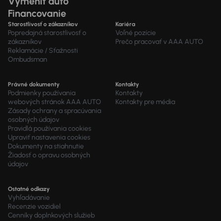
Vymeniť auto
Financovanie
Starostlivosť o zákazníkov
Kariéra
Popredajná starostlivosť o
Voľné pozície
zákazníkov
Prečo pracovať v AAA AUTO
Reklamácie / Sťažnosti
Ombudsman
Právné dokumenty
Kontakty
Podmienky používania
Kontakty
webových stránok AAA AUTO
Kontakty pre média
Zásady ochrany a spracúvania
osobných údajov
Pravidlá používania cookies
Upraviť nastavenia cookies
Dokumenty na stiahnutie
Žiadosť o opravu osobných
údajov
Ostatné odkazy
Vyhľadávanie
Recenzie vozidiel
Cenníky doplnkových služieb