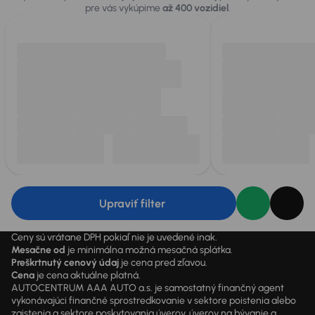
pre vás vykúpime
až 400 vozidiel
.
Upraviť filter
Ceny sú vrátane DPH pokiaľ nie je uvedené inak.
Mesačne od
je minimálna možná mesačná splátka.
Preškrtnutý cenový údaj
je cena pred zľavou.
Cena
je cena aktuálne platná.
AUTOCENTRUM AAA AUTO a.s. je samostatný finančný agent
vykonávajúci finančné sprostredkovanie v sektore poistenia alebo
zaistenia a sektore poskytovania úverov, úverov na bývanie a