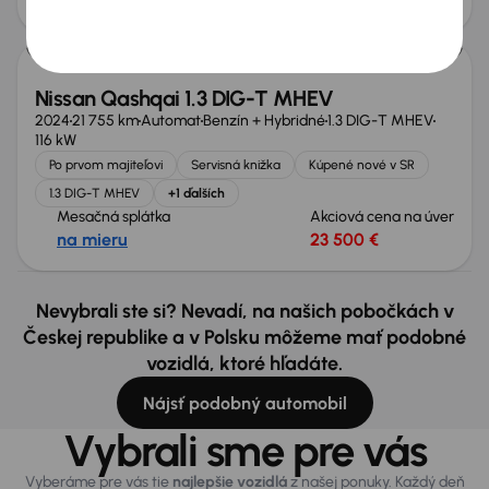
od 54 €
15 900 €
Ušetríte 5 340 €
Nissan Qashqai 1.3 DIG-T MHEV
2024
21 755 km
Automat
Benzín + Hybridné
1.3 DIG-T MHEV
116 kW
Po prvom majiteľovi
Servisná knižka
Kúpené nové v SR
1.3 DIG-T MHEV
+1 ďalších
Mesačná splátka
Akciová cena na úver
na mieru
23 500 €
Nevybrali ste si? Nevadí, na našich pobočkách v
Českej republike a v Polsku môžeme mať podobné
vozidlá, ktoré hľadáte.
Nájsť podobný automobil
Vybrali sme pre vás
Vyberáme pre vás tie
najlepšie vozidlá
z našej ponuky. Každý deň