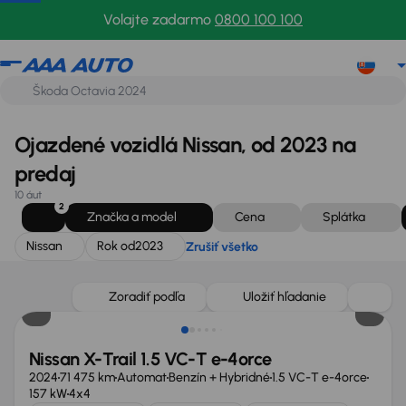
Nissan
Rok od
2023
Zrušiť všetko
Volajte zadarmo
0800 100 100
Ojazdené vozidlá Nissan, od 2023 na
predaj
10 áut
2
Značka a model
Cena
Splátka
Nissan
Rok od
2023
Zrušiť všetko
Extra zľava 1 150 €
Zoradiť podľa
Uložiť hľadanie
Nissan X-Trail 1.5 VC-T e-4orce
2024
71 475 km
Automat
Benzín + Hybridné
1.5 VC-T e-4orce
157 kW
4x4