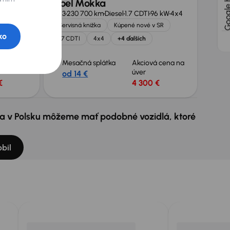
Opel Mokka
20 kW
2013
230 700 km
Diesel
1.7 CDTI
96 kW
4x4
 SR
Servisná knižka
Kúpené nové v SR
ko
1.7 CDTI
4x4
+4 ďalších
 cena na
Mesačná splátka
Akciová cena na
úver
od 14 €
€
4 300 €
e a v Polsku môžeme mať podobné vozidlá, ktoré
bil