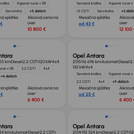
knižka
Kúpené nové v SR
Servisná knižka
Kúpené nové v
Serv.kniha
+5 ďalších
1.5 CDTI
Serv.kniha
+3 ďalš
á splátka
Akciová cena na
Mesačná splátka
Akciová
úver
úver
 €
od 43 €
10 800 €
12 100 
v ponuke
Nové v ponuke
ntara
Opel Antara
655 km
Diesel
2.2 CDTI
120 kW
4x4
2015
116 696 km
Automat
Diesel
2.
135 kW
4x4
ové v SR
2.2 CDTI
4x4
Servisná knižka
Kúpené nové v
+4 ďalších
2.2 CDTI
4x4
+9 ďalších
á splátka
Akciová cena na
Mesačná splátka
Akciová
úver
úver
 €
od 25 €
6 400 €
6 400 
v ponuke
Nové v ponuke
ntara
Opel Antara
524 km
Automat
Diesel
2.2 CDTI
2014
192 324 km
Diesel
2.2 CDTI
1