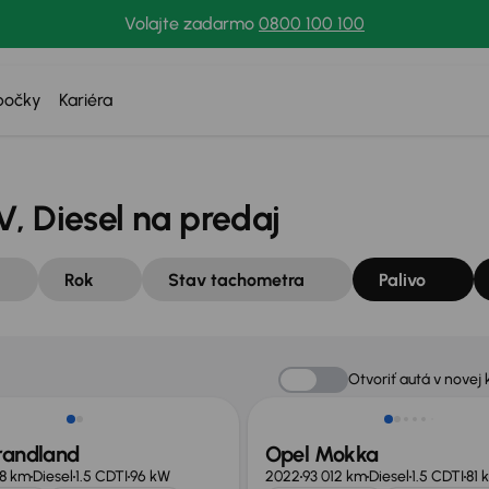
Volajte zadarmo
0800 100 100
bočky
Kariéra
, Diesel na predaj
Rok
Stav tachometra
Palivo
Nové v ponuke
Otvoriť autá v novej 
randland
Opel Mokka
8 km
Diesel
1.5 CDTI
96 kW
2022
93 012 km
Diesel
1.5 CDTI
81 