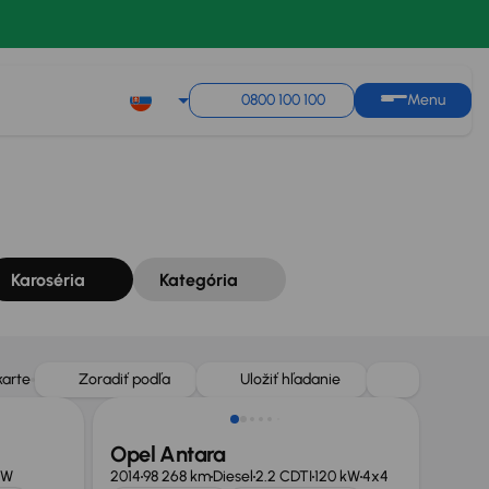
Zoradiť podľa
Uložiť hľadanie
0800 100 100
Menu
Karoséria
Kategória
Nové v ponuke
karte
Zoradiť podľa
Uložiť hľadanie
Opel Antara
kW
2014
98 268 km
Diesel
2.2 CDTI
120 kW
4x4