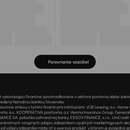
Porovnanie vozidiel
onávajúci finančné sprostredkovanie v sektore poistenia alebo zaisten
1 vedený Národnou bankou Slovenska.
 zmluvy s týmito finančnými inštitúciami: VÚB Leasing, a.s., Home Cre
a, a.s., KOOPERATIVA poisťovňa, a.s. Vienna Insurance Group, Generali P
ANCE SA, pobočka zahraničnej banky, ESSOX FINANCE, s.r.o., UniCredit Lea
od konkrétnych vstupných údajov, zákazníkom využitých marketingových ak
d výberu zákazníka môže ísť o úverový produkt, v ktorom je posledná sp