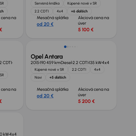
 SR
Servisná knižka
Kúpené nové v SR
ích
2.2 CDTI
4x4
+6 ďalších
 cena na
Mesačná splátka
Akciová cena na
úver
od 20 €
€
5 100 €
Nové v ponuke
Opel Antara
2 CDTI
2015
190 459 km
Diesel
2.2 CDTI
135 kW
4x4
Kúpené nové v SR
2.2 CDTI
4x4
 SR
Navi
+5 ďalších
 cena na
Mesačná splátka
Akciová cena na
úver
od 20 €
€
5 200 €
20 kW
4x4