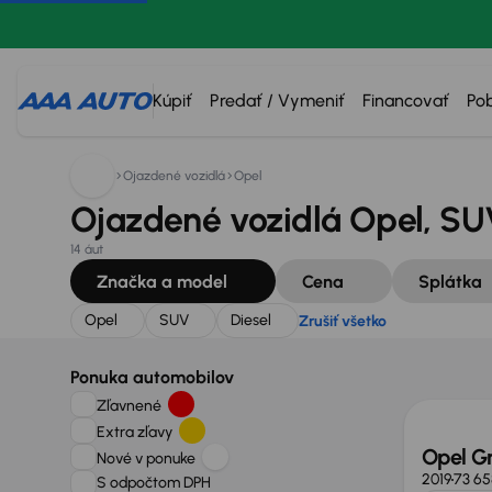
Hľadáte:
Opel
SUV
Diesel
Zrušiť všetko
Kúpiť
Predať / Vymeniť
Financovať
Po
Ojazdené vozidlá
Opel
Ojazdené vozidlá Opel, SUV
14 áut
Značka a model
Cena
Splátka
Opel
SUV
Diesel
Zrušiť všetko
Ponuka automobilov
Zľavnené
Extra zľavy
Opel G
Nové v ponuke
2019
73 65
S odpočtom DPH