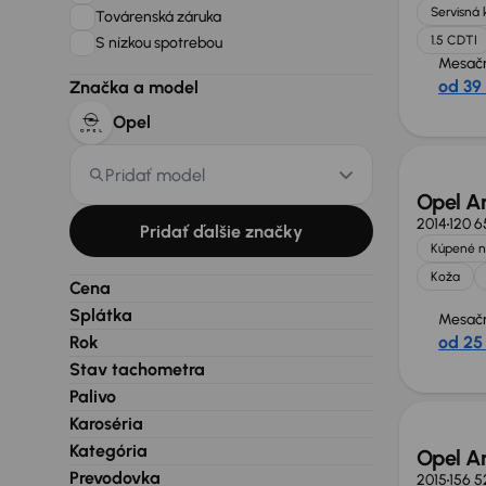
Servisná 
Továrenská záruka
1.5 CDTI
S nízkou spotrebou
Mesačn
od 39
Značka a model
Nové 
Opel
Pridať model
Opel A
2014
120 
Pridať ďalšie značky
Kúpené n
Koža
Cena
Splátka
Mesačn
Rok
od 25
Stav tachometra
Nové 
Palivo
Karoséria
Kategória
Opel A
Prevodovka
2015
156 