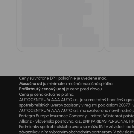
Ceny sú vrátane DPH pokiaľ nie je uvedené inak.
Mesačne od
je minimálna možná mesačná splátka.
Preškrtnutý cenový údaj
je cena pred zľavou.
Cena
je cena aktuálne platná.
AUTOCENTRUM AAA AUTO a.s. je samostatný finančný agent vyk
spotrebiteľských úverov zapísaný v registri pod číslom 20377
AUTOCENTRUM AAA AUTO a.s. má uzatvorené nevýhradné písomné
Fortegra Europe Insurance Company Limited, Wüstenrot poisťovň
Allianz - Slovenská poisťovňa, a.s., BNP PARIBAS PERSONAL FIN
Podmienky spotrebiteľského úveru sa môžu líšiť v závislosti 
zákazníkovi ním vybraným obchodným partnerom. V závislosti o