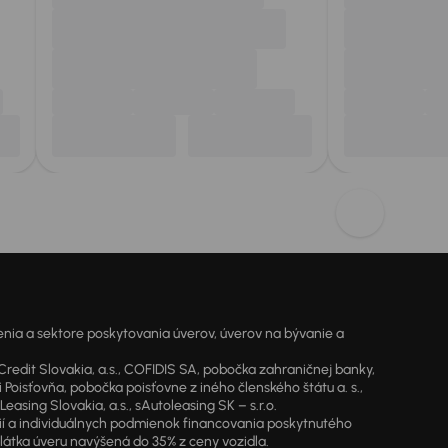
ia a sektore poskytovania úverov, úverov na bývanie a
dit Slovakia, a.s., COFIDIS SA, pobočka zahraničnej banky,
oisťovňa, pobočka poisťovne z iného členského štátu a. s.,
sing Slovakia, a.s., sAutoleasing SK – s.r.o.
cií a individuálnych podmienok financovania poskytnutého
látka úveru navýšená do 35% z ceny vozidla.