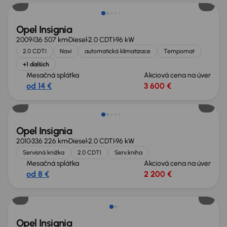
Opel Insignia
2009
136 507 km
Diesel
2.0 CDTI
96 kW
2.0 CDTI
Navi
automatická klimatizace
Tempomat
+1 ďalších
Mesačná splátka
Akciová cena na úver
od 14 €
3 600 €
Opel Insignia
2010
336 226 km
Diesel
2.0 CDTI
96 kW
Servisná knižka
2.0 CDTI
Serv.kniha
Mesačná splátka
Akciová cena na úver
od 8 €
2 200 €
Opel Insignia