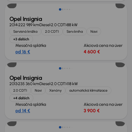
Opel Insignia
2014
222 989 km
Diesel
2.0 CDTI
88 kW
Servisná knižka
2.0 CDTI
Serv.kniha
Navi
+3 ďalších
Mesačná splátka
Akciová cena na úver
od 16 €
4 600 €
Zlacnené o 600 €
Opel Insignia
2013
235 360 km
Diesel
2.0 CDTI
118 kW
2.0 CDTI
Navi
Xenóny
automatická klimatizace
+4 ďalších
Mesačná splátka
Akciová cena na úver
od 14 €
3 900 €