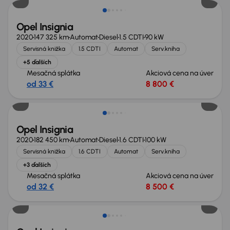
Opel Insignia
2020
147 325 km
Automat
Diesel
1.5 CDTI
90 kW
Servisná knižka
1.5 CDTI
Automat
Serv.kniha
+5 ďalších
Mesačná splátka
Akciová cena na úver
od 33 €
8 800 €
Opel Insignia
2020
182 450 km
Automat
Diesel
1.6 CDTI
100 kW
Servisná knižka
1.6 CDTI
Automat
Serv.kniha
+3 ďalších
Mesačná splátka
Akciová cena na úver
od 32 €
8 500 €