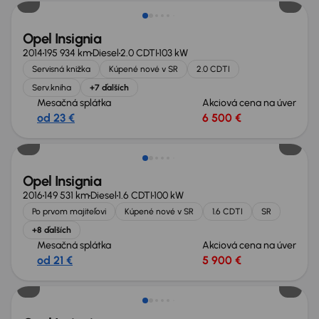
Opel Insignia
2014
195 934 km
Diesel
2.0 CDTI
103 kW
Servisná knižka
Kúpené nové v SR
2.0 CDTI
Serv.kniha
+7 ďalších
Mesačná splátka
Akciová cena na úver
od 23 €
6 500 €
Opel Insignia
2016
149 531 km
Diesel
1.6 CDTI
100 kW
Po prvom majiteľovi
Kúpené nové v SR
1.6 CDTI
SR
+8 ďalších
Mesačná splátka
Akciová cena na úver
od 21 €
5 900 €