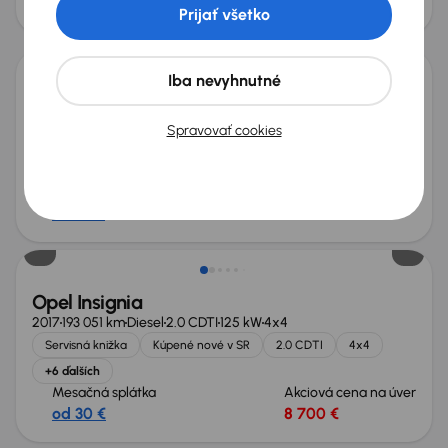
od 26 €
7 400 €
Prijať všetko
Iba nevyhnutné
Opel Insignia
2020
72 399 km
Automat
Benzín
1.5 Turbo
121 kW
Spravovať cookies
Po prvom majiteľovi
Servisná knižka
Kúpené nové v SR
1.5 Turbo
+8 ďalších
Mesačná splátka
Akciová cena na úver
od 43 €
12 500 €
Opel Insignia
2017
193 051 km
Diesel
2.0 CDTI
125 kW
4x4
Servisná knižka
Kúpené nové v SR
2.0 CDTI
4x4
+6 ďalších
Mesačná splátka
Akciová cena na úver
od 30 €
8 700 €