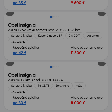
od 35 €
9 500 €
Opel Insignia
2019
101 762 km
Automat
Diesel
2.0 CDTI
125 kW
Servisná knižka
Kúpené nové v SR
2.0 CDTI
Automat
+4 ďalších
Mesačná splátka
Akciová cena na úver
od 42 €
11 800 €
Opel Insignia
2018
216 131 km
Diesel
1.6 CDTI
100 kW
Servisná knižka
1.6 CDTI
Serv.kniha
Koža
+5 ďalších
Mesačná splátka
Akciová cena na úver
od 30 €
8 000 €
Zlacnené o 1 200 €