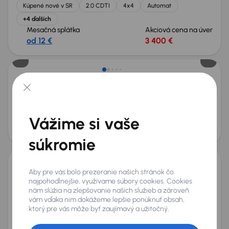
Kúpené nové v SR
2.0 CDTI
4x4
Automat
+4 ďalších
Mesačná splátka
Akciová cena na úver
od 12 €
3 400 €
Opel Insignia
2009
246 568 km
Diesel
2.0 CDTI
96 kW
2.0 CDTI
automatická klimatizace
Parkovacie senzory
Vážime si vaše
Mesačná splátka
Akciová cena na úver
od 10 €
2 600 €
súkromie
Aby pre vás bolo prezeranie našich stránok čo
Opel Insignia
najpohodlnejšie, využívame súbory cookies. Cookies
2016
174 532 km
Automat
Diesel
2.0 CDTI
125 kW
4x4
nám slúžia na zlepšovanie našich služieb a zároveň
Servisná knižka
Kúpené nové v SR
2.0 CDTI
4x4
vám vďaka nim dokážeme lepšie ponúknuť obsah,
ktorý pre vás môže byť zaujímavý a užitočný.
+7 ďalších
Mesačná splátka
Akciová cena na úver