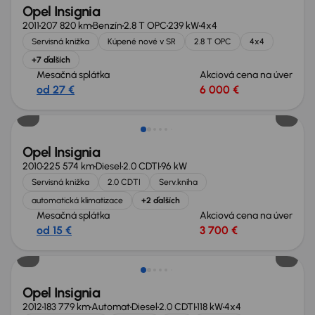
Opel Insignia
2011
207 820 km
Benzín
2.8 T OPC
239 kW
4x4
Servisná knižka
Kúpené nové v SR
2.8 T OPC
4x4
+7 ďalších
Mesačná splátka
Akciová cena na úver
od 27 €
6 000 €
Opel Insignia
2010
225 574 km
Diesel
2.0 CDTI
96 kW
Servisná knižka
2.0 CDTI
Serv.kniha
automatická klimatizace
+2 ďalších
Mesačná splátka
Akciová cena na úver
od 15 €
3 700 €
Zlacnené o 1 300 €
Opel Insignia
2012
183 779 km
Automat
Diesel
2.0 CDTI
118 kW
4x4