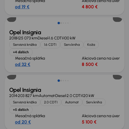
Mesačná splátka
Akciová cena na úver
od 19 €
4 800 €
Zlacnené o 500 €
Opel Insignia
2018
125 073 km
Diesel
1.6 CDTI
100 kW
Servisná knižka
1.6 CDTI
Serv.kniha
Koža
+4 ďalších
Mesačná splátka
Akciová cena na úver
od 32 €
8 500 €
Zlacnené o 500 €
Opel Insignia
2014
203 827 km
Automat
Diesel
2.0 CDTI
120 kW
Servisná knižka
2.0 CDTI
Automat
Serv.kniha
+5 ďalších
Mesačná splátka
Akciová cena na úver
od 20 €
5 100 €