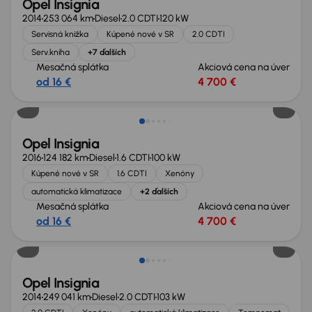
Opel Insignia
2014
253 064 km
Diesel
2.0 CDTI
120 kW
Servisná knižka
Kúpené nové v SR
2.0 CDTI
Serv.kniha
+7 ďalších
Mesačná splátka
Akciová cena na úver
od 16 €
4 700 €
Opel Insignia
2016
124 182 km
Diesel
1.6 CDTI
100 kW
Kúpené nové v SR
1.6 CDTI
Xenóny
automatická klimatizace
+2 ďalších
Mesačná splátka
Akciová cena na úver
od 16 €
4 700 €
Opel Insignia
2014
249 041 km
Diesel
2.0 CDTI
103 kW