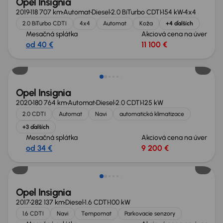
Opel Insignia
2019
118 707 km
Automat
Diesel
2.0 BiTurbo CDTI
154 kW
4x4
2.0 BiTurbo CDTI
4x4
Automat
Koža
+4 ďalších
Mesačná splátka
Akciová cena na úver
od 40 €
11 100 €
Zlacnené o 900 €
Opel Insignia
2020
180 764 km
Automat
Diesel
2.0 CDTI
125 kW
2.0 CDTI
Automat
Navi
automatická klimatizace
+3 ďalších
Mesačná splátka
Akciová cena na úver
od 34 €
9 200 €
Opel Insignia
2017
282 137 km
Diesel
1.6 CDTI
100 kW
1.6 CDTI
Navi
Tempomat
Parkovacie senzory