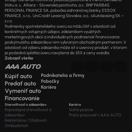
štátu a. s., Allianz - Slovenská poisťovňa, a.s., BNP PARIBAS
PERSONAL FINANCE SA, pobočka zahraničnej banky, ESSOX
FINANCE, s.r.o., UniCredit Leasing Slovakia, a.s., sAutoleasing SK –
s.r.o.
Podmienky spotrebiteľského úveru sa môžu líšiť v závislosti od
konkrétnych vstupných údajov, zákazníkom využitých
marketingových akcií a individuálnych podmienok financovania
poskytnutého zákazníkovi ním vybraným obchodným partnerom. V
závislosti od výberu zákazníka môže ísť o úverový produkt, v ktorom
je posledná splátka úveru navýšená do 35% z ceny vozidla.
Zobraziť všetko
Kúpiť auto
Podnikatelia a firmy
Pobočky
Predať auto
Kariéra
Vymeniť auto
Financovanie
Starostlivosť o zákazníkov
Kariéra
Popredajná starostlivosť o
Voľné pozície
zákazníkov
Prečo pracovať v AAA AUTO
Reklamácie / Sťažnosti
Ombudsman