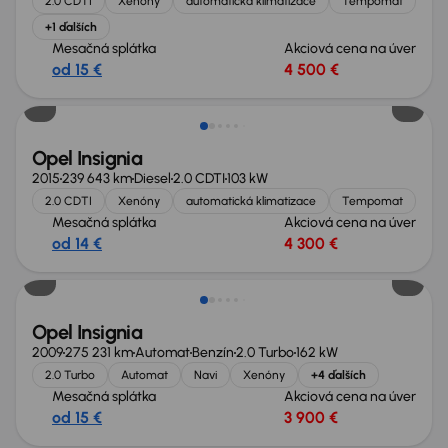
2.0 CDTI
Xenóny
automatická klimatizace
Tempomat
+1 ďalších
Mesačná splátka
Akciová cena na úver
od 15 €
4 500 €
Opel Insignia
2015
239 643 km
Diesel
2.0 CDTI
103 kW
2.0 CDTI
Xenóny
automatická klimatizace
Tempomat
Mesačná splátka
Akciová cena na úver
od 14 €
4 300 €
Opel Insignia
2009
275 231 km
Automat
Benzín
2.0 Turbo
162 kW
2.0 Turbo
Automat
Navi
Xenóny
+4 ďalších
Mesačná splátka
Akciová cena na úver
od 15 €
3 900 €