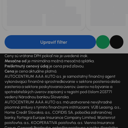
Upraviť filter
Ceny sú vrátane DPH pokiaľ nie je uvedené inak.
Mesačne od
je minimálna možná mesačná splátka.
Preškrtnutý cenový údaj
je cena pred zľavou.
Cena
je cena aktuálne platná.
AUTOCENTRUM AAA AUTO a.s. je samostatný finančný agent
vykonávajúci finančné sprostredkovanie v sektore poistenia alebo
zaistenia a sektore poskytovania úverov, úverov na bývanie a
spotrebiteľských úverov zapísaný v registri pod číslom 203771
vedený Národnou bankou Slovenska.
AUTOCENTRUM AAA AUTO a.s. má uzatvorené nevýhradné
písomné zmluvy s týmito finančnými inštitúciami: VÚB Leasing, a.s.,
Home Credit Slovakia, a.s., COFIDIS SA, pobočka zahraničnej
banky, Fortegra Europe Insurance Company Limited, Wüstenrot
poisťovňa, a.s., KOOPERATIVA poisťovňa, a.s. Vienna Insurance
Group, Generali Poisťovňa, pobočka poisťovne z iného členského