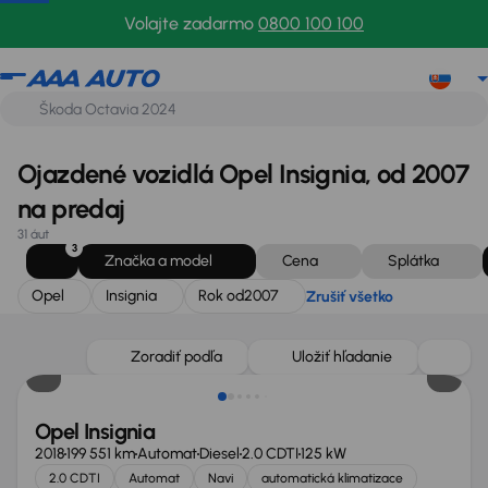
Opel
Insignia
Rok od
2007
Zrušiť všetko
Volajte zadarmo
0800 100 100
Ojazdené vozidlá Opel Insignia, od 2007
na predaj
31 áut
3
Značka a model
Cena
Splátka
Opel
Insignia
Rok od
2007
Zrušiť všetko
Zlacnené o 1 400 €
Zoradiť podľa
Uložiť hľadanie
Opel Insignia
2018
199 551 km
Automat
Diesel
2.0 CDTI
125 kW
2.0 CDTI
Automat
Navi
automatická klimatizace