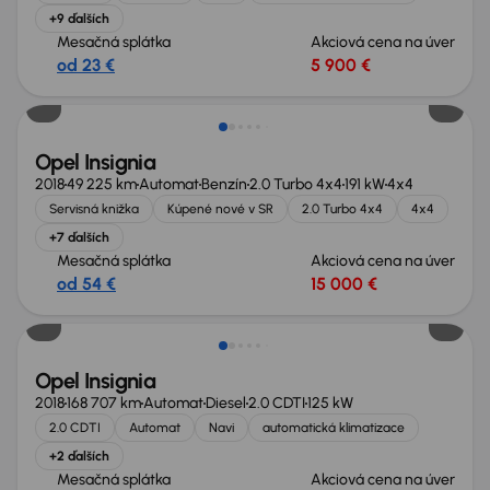
+9 ďalších
Mesačná splátka
Akciová cena na úver
od 23 €
5 900 €
Zlacnené o 1 000 €
Opel Insignia
2018
49 225 km
Automat
Benzín
2.0 Turbo 4x4
191 kW
4x4
Servisná knižka
Kúpené nové v SR
2.0 Turbo 4x4
4x4
+7 ďalších
Mesačná splátka
Akciová cena na úver
od 54 €
15 000 €
Opel Insignia
2018
168 707 km
Automat
Diesel
2.0 CDTI
125 kW
2.0 CDTI
Automat
Navi
automatická klimatizace
+2 ďalších
Mesačná splátka
Akciová cena na úver