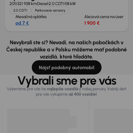
2011
321 938 km
Diesel
2.0 CDTI
118 kW
2.0 CDTI
Parkovacie senzory
Mesačná splátka
Akciová cena na úver
od 7 €
1 900 €
Nevybrali ste si? Nevadí, na našich pobočkách v
Českej republike a v Polsku môžeme mať podobné
vozidlá, ktoré hľadáte.
Nájsť podobný automobil
Vybrali sme pre vás
Vyberáme pre vás tie
najlepšie vozidlá
z našej ponuky. Každý deň
pre vás vykúpime
až 400 vozidiel
.