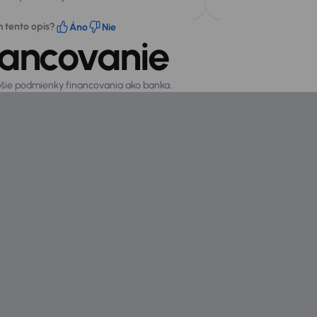
m tento opis?
Áno
Nie
nancovanie
epšie podmienky financovania ako banka.