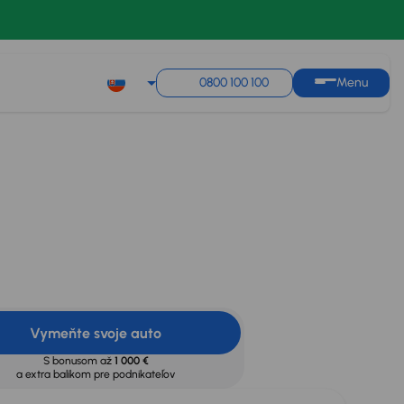
0800 100 100
Menu
Mesačná splátka
na úver
od 19 €
500 €
Vypočítať splátky
s
úrokom od
3,95 %
Vymeňte svoje auto
S bonusom až
1 000 €
a extra balíkom pre podnikateľov