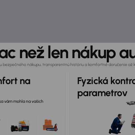
ac než len nákup a
otu bezpečného nákupu, transparentnú históriu a komfortné doručenie až
fort na
Fyzická kontr
parametrov
 sa vám mohla na vašich