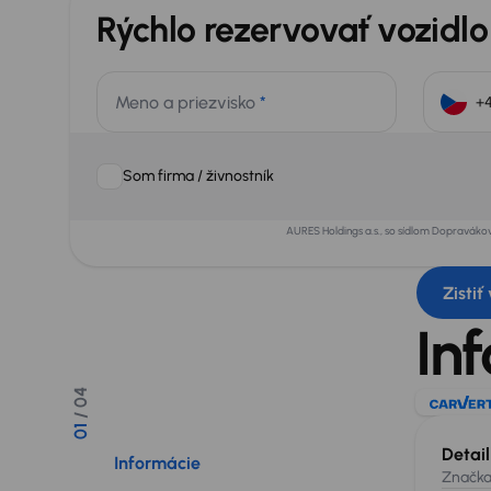
Rýchlo rezervovať vozidlo
Meno a priezvisko
*
Som firma / živnostník
AURES Holdings a.s., so sídlom Dopraváko
Zistiť
In
/ 04
01
Detai
Informácie
Značk