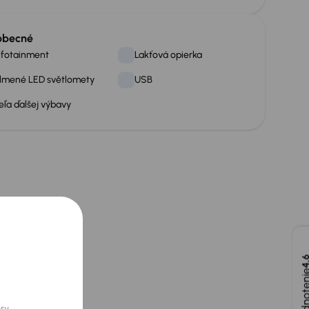
obecné
nfotainment
Lakťová opierka
lmené LED světlomety
USB
eľa ďalšej výbavy
4,
ory