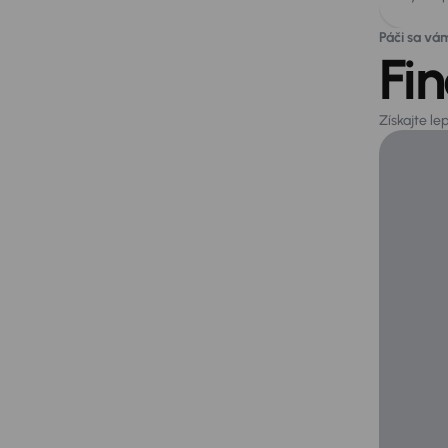
Páči sa vá
Fi
Získajte l