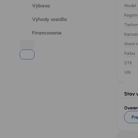
Výbava
Model
Registr
Výhody vozidla
Tacho
Financovanie
Karosé
Miest 
Farba
STK
VIN
Stav 
Overeni
Pre