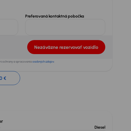
Preferovaná kontaktná pobočka
Nezáväzne rezervovať vozidlo
ami ochrany a spracovania
osobných údajov
.
0 €
or
o
Diesel