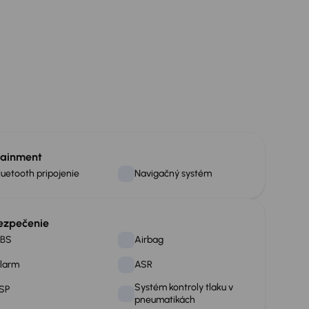
tainment
luetooth pripojenie
Navigačný systém
ezpečenie
BS
Airbag
larm
ASR
Systém kontroly tlaku v
SP
pneumatikách