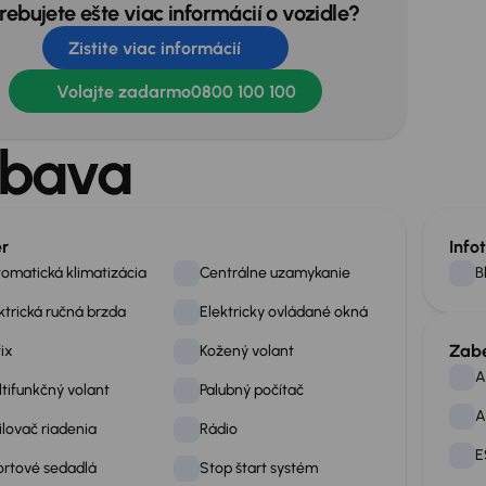
rebujete ešte viac informácií o vozidle?
Zistite viac informácií
Volajte zadarmo
0800 100 100
bava
ér
Info
omatická klimatizácia
Centrálne uzamykanie
B
ktrická ručná brzda
Elektricky ovládané okná
Zab
fix
Kožený volant
A
tifunkčný volant
Palubný počítač
A
ilovač riadenia
Rádio
E
rtové sedadlá
Stop štart systém