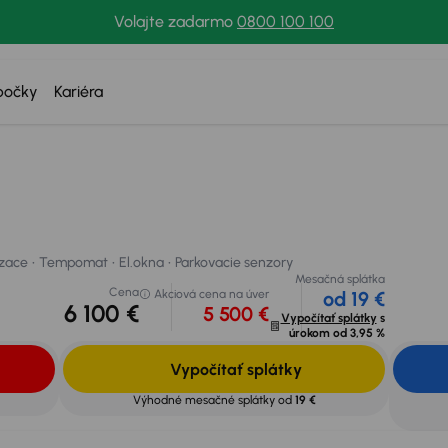
Volajte zadarmo
0800 100 100
bočky
Kariéra
Cena
Akciová cena 
ace
Tempomat
El.okna
Parkovacie senzory
6 100 €
5 
 svoje auto
izace
Tempomat
El.okna
Parkovacie senzory
Mesačná splátka
Cena
Akciová cena na úver
od 19 €
6 100 €
5 500 €
Vypočítať splátky
s
úrokom od
3,95 %
Vypočítať splátky
Výhodné mesačné splátky od
19 €