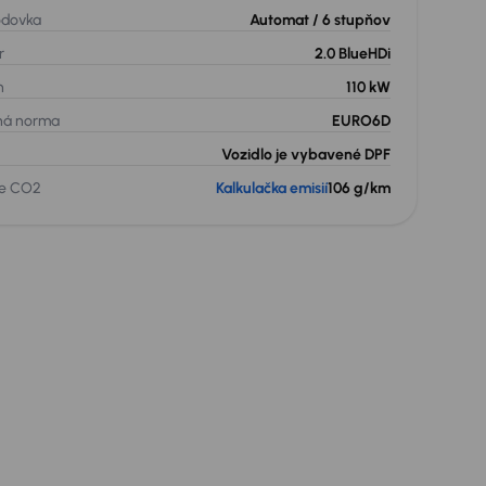
odovka
Automat
/ 6 stupňov
r
2.0 BlueHDi
n
110 kW
ná norma
EURO6D
Vozidlo je vybavené DPF
ie CO2
Kalkulačka emisií
106 g/km