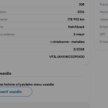
308
Prev
ácia
2016
Moto
meter
178 992 km
Výko
ria
Hatchback
Emis
na sedenie
5
miest
DPF
strieborná
- metalíza
Emis
2/2028
VF3LJAHXWGS095430
vozidla
e histórie a fyzického stavu vozidla
veriť vozidlo