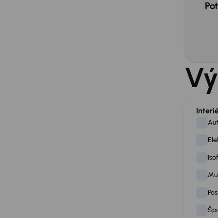
Pot
Vý
Interi
Aut
Ele
Iso
Mul
Pos
Špo