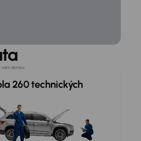
uta
 k vám domov.
ola 260 technických