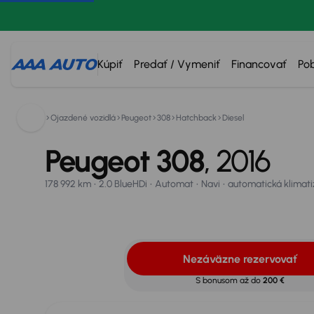
Kúpiť
Predať / Vymeniť
Financovať
Po
Peugeot 308
0800 100 100
Ojazdené vozidlá
Peugeot
308
Hatchback
Diesel
2016
178 992 km
2.0 BlueHDi
Automat
Navi
automatická klimatiz
Nezáväzne rezervovať
Vypočítať splátky
Vymeňte
Peugeot 308
, 2016
178 992 km
2.0 BlueHDi
Automat
Navi
automatická klimat
Úrok od
3,95 %
25
Nezáväzne rezervovať
S bonusom až do
200 €