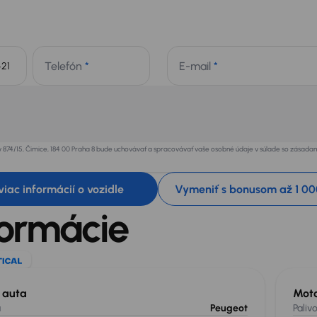
Telefón
*
E-mail
*
+421
v 874/15, Čimice, 184 00 Praha 8 bude uchovávať a spracovávať vaše osobné údaje v súlade so zásad
 viac informácií o vozidle
Vymeniť s bonusom až 1 00
formácie
l auta
Mot
a
Peugeot
Paliv