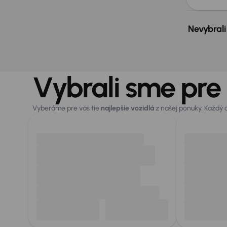
Nevybrali
Vybrali sme pre
Vyberáme pre vás tie
najlepšie vozidlá
z našej ponuky. Každý