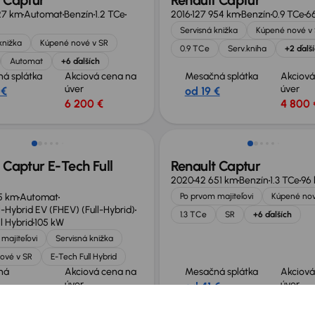
 Captur
Renault Captur
27 km
Automat
Benzín
1.2 TCe
2016
127 954 km
Benzín
0.9 TCe
6
Servisná knižka
Kúpené nové v
knižka
Kúpené nové v SR
0.9 TCe
Serv.kniha
+2 ďalš
Automat
+6 ďalších
á splátka
Akciová cena na
Mesačná splátka
Akciová
úver
úver
 €
od 19 €
6 200 €
4 800 
sť odpočtu DPH
 Captur E-Tech Full
Renault Captur
2020
42 651 km
Benzín
1.3 TCe
96
5 km
Automat
Po prvom majiteľovi
Kúpené nov
l-Hybrid EV (FHEV) (Full-Hybrid)
1.3 TCe
SR
+6 ďalších
l Hybrid
105 kW
majiteľovi
Servisná knižka
ové v SR
E-Tech Full Hybrid
ná
Akciová cena na
Mesačná splátka
Akciová
úver
úver
od 41 €
 €
23 000 €
11 800 