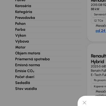
Renault
2015
138 9
Karoséria
88 kW
Kategória
Servisná 
Prevodovka
1.2 TCe
Pohon
Mesačn
Farba
od 24
Výkon
Možno
Výbava
Motor
Objem motora
Renault
Priemerná spotreba
Hybrid
Emisná norma
2025
5 68
Emisie CO₂
Benzín Ful
E-Tech Ful
Počet dverí
Po prvom 
Sedadlá
Kúpené n
Stav vozidla
Mesač
splátka
od 80