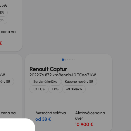
6 kW
 SR
ích
 cena na
€
Renault Captur
 kW
2022
76 872 km
Benzín
1.0 TCe
67 kW
é v SR
Servisná knižka
Kúpené nové v SR
1.0 TCe
LPG
+3 ďalších
 cena na
Mesačná splátka
Akciová cena na
úver
od 38 €
€
10 900 €