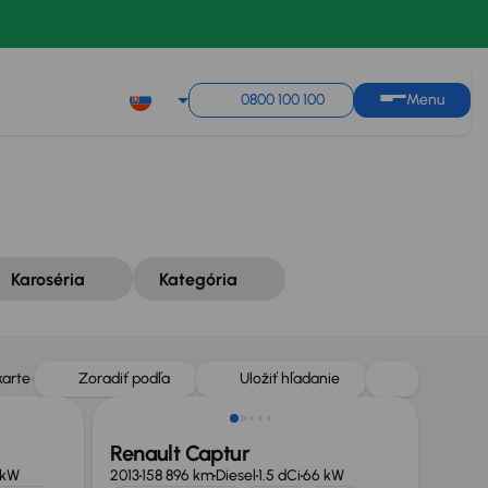
Zoradiť podľa
Uložiť hľadanie
0800 100 100
Menu
Karoséria
Kategória
karte
Zoradiť podľa
Uložiť hľadanie
Renault Captur
 kW
2013
158 896 km
Diesel
1.5 dCi
66 kW