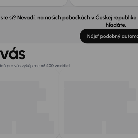
 ste si? Nevadí, na našich pobočkách v Českej republik
hľadáte.
Nájsť podobný automo
 vás
 deň pre vás vykúpime
až 400 vozidiel
.