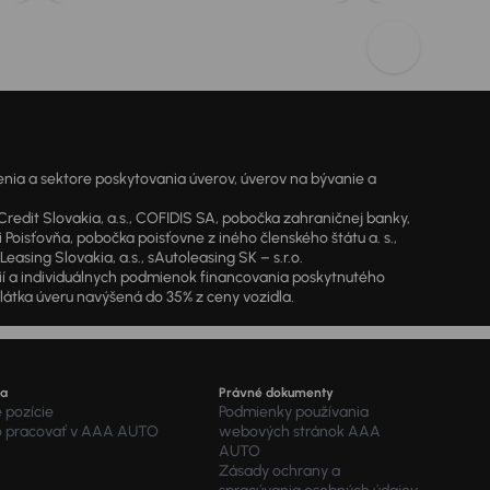
ia a sektore poskytovania úverov, úverov na bývanie a
dit Slovakia, a.s., COFIDIS SA, pobočka zahraničnej banky,
oisťovňa, pobočka poisťovne z iného členského štátu a. s.,
sing Slovakia, a.s., sAutoleasing SK – s.r.o.
cií a individuálnych podmienok financovania poskytnutého
látka úveru navýšená do 35% z ceny vozidla.
ra
Právné dokumenty
 pozície
Podmienky používania
o pracovať v AAA AUTO
webových stránok AAA
AUTO
Zásady ochrany a