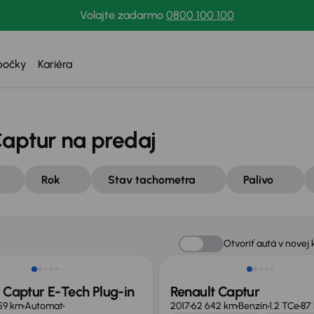
Volajte zadarmo
0800 100 100
bočky
Kariéra
Captur na predaj
Rok
Stav tachometra
Palivo
né o 1 300 €
Otvoriť autá v novej 
 Captur E-Tech Plug-in
Renault Captur
59 km
Automat
2017
62 642 km
Benzín
1.2 TCe
87