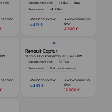
é v SR
Kúpené nové v SR
1.5 dCi
Navi
Tempomat
+1 ďalších
 cena na
Mesačná splátka
Akciová cena na
úver
od 19 €
€
4 800 €
Renault Captur
 kW
2022
50 492 km
Benzín
1.0 TCe
67 kW
Kúpené nové v SR
1.0 TCe
Tempomat
Parkovacie senzory
 cena na
Mesačná splátka
Akciová cena na
úver
od 43 €
€
12 000 €