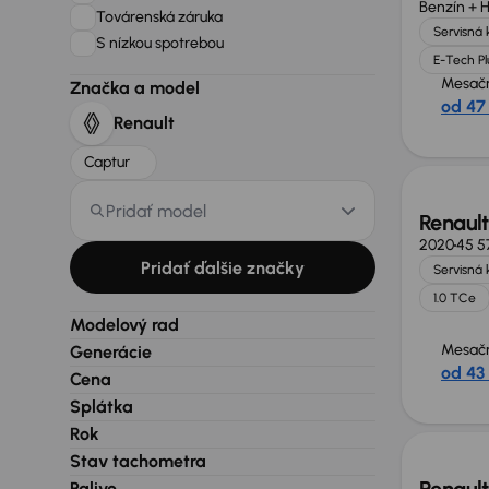
Benzín + 
Továrenská záruka
Servisná 
S nízkou spotrebou
E-Tech Pl
Mesačn
Značka a model
od 47
Renault
Zlacne
Captur
Pridať model
Renault
2020
45 5
Pridať ďalšie značky
Servisná 
1.0 TCe
Modelový rad
Mesačn
Generácie
od 43
Cena
Splátka
Nové 
Rok
Stav tachometra
Palivo