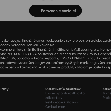
Porovnanie vozidiel
onávajúci finančné sprostredkovanie v sektore poistenia alebo zaisten
1 vedený Národnou bankou Slovenska.
 zmluvy s týmito finančnými inštitúciami: VÚB Leasing, a.s., Home Cre
a, a.s., KOOPERATIVA poisťovňa, a.s. Vienna Insurance Group, Generali P
ANCE SA, pobočka zahraničnej banky, ESSOX FINANCE, s.r.o., UniCredit Lea
od konkrétnych vstupných údajov, zákazníkom využitých marketingových ak
d výberu zákazníka môže ísť o úverový produkt, v ktorom je posledná sp
firmy
Starostlivosť o zákazníkov
Karié
Popredajná starostlivosť o
Voľné
zákazníkov
Preč
Reklamácie / Sťažnosti
Ombudsman