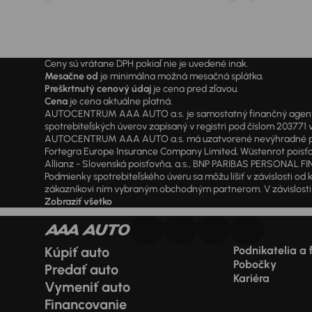
Ceny sú vrátane DPH pokiaľ nie je uvedené inak.
Mesačne od
je minimálna možná mesačná splátka.
Preškrtnutý cenový údaj
je cena pred zľavou.
Cena
je cena aktuálne platná.
AUTOCENTRUM AAA AUTO a.s. je samostatný finančný agent vyk
spotrebiteľských úverov zapísaný v registri pod číslom 20377
AUTOCENTRUM AAA AUTO a.s. má uzatvorené nevýhradné písomné
Fortegra Europe Insurance Company Limited, Wüstenrot poisťovň
Allianz - Slovenská poisťovňa, a.s., BNP PARIBAS PERSONAL FIN
Podmienky spotrebiteľského úveru sa môžu líšiť v závislosti 
zákazníkovi ním vybraným obchodným partnerom. V závislosti o
Zobraziť všetko
Kúpiť auto
Podnikatelia a 
Pobočky
Predať auto
Kariéra
Vymeniť auto
Financovanie