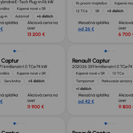
Hybridné
E-Tech Plug-in
116 kW
Po prvom majiteľovi
Kúpené nov
knižka
Kúpené nové v SR
1.2 TCe
SR
+5 ďalších
ug-in
Automat
+6 ďalších
á splátka
Akciová cena na
Mesačná splátka
Akciová
úver
úver
 €
od 26 €
13 200 €
6 700 
né o 600 €
 Captur
Renault Captur
71 km
Benzín
1.0 TCe
74 kW
2020
26 359 km
Benzín
1.0 TCe
74
knižka
Kúpené nové v SR
Kúpené nové v SR
1.0 TCe
Serv.kniha
+5 ďalších
Tempomat
Parkovacie senzory
+1 ďalších
á splátka
Akciová cena na
Mesačná splátka
Akciová
úver
úver
 €
od 42 €
11 900 €
11 800 
v ponuke
Zlacnené o 600 €