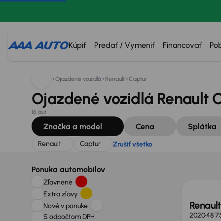
Hľadáte:
Renault
Captur
Zrušiť všetko
Kúpiť
Predať / Vymeniť
Financovať
Po
Ojazdené vozidlá
Renault
Captur
Ojazdené vozidlá Renault 
16 áut
Značka a model
Cena
Splátka
Renault
Captur
Zrušiť všetko
Zlacne
Ponuka automobilov
Zľavnené
Extra zľavy
Renault
Nové v ponuke
2020
48 7
S odpočtom DPH