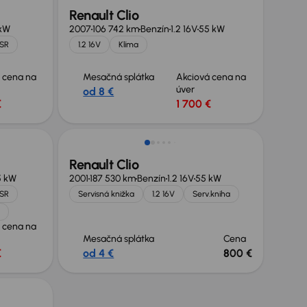
Renault Clio
kW
2007
106 742 km
Benzín
1.2 16V
55 kW
 SR
1.2 16V
Klíma
 cena na
Mesačná splátka
Akciová cena na
úver
od 8 €
€
1 700 €
Renault Clio
5 kW
2001
187 530 km
Benzín
1.2 16V
55 kW
 SR
Servisná knižka
1.2 16V
Serv.kniha
 cena na
Mesačná splátka
Cena
€
od 4 €
800 €