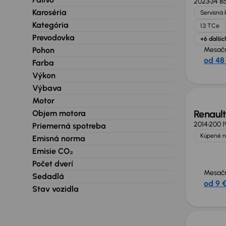
2023
34 8
Karoséria
Servisná 
Kategória
1.3 TCe
Prevodovka
+6 ďalšíc
Pohon
Mesačn
od 48
Farba
Výkon
Výbava
Motor
Renault
Objem motora
2014
200 1
Priemerná spotreba
Kúpené n
Emisná norma
Emisie CO₂
Počet dverí
Mesačn
Sedadlá
od 9 
Stav vozidla