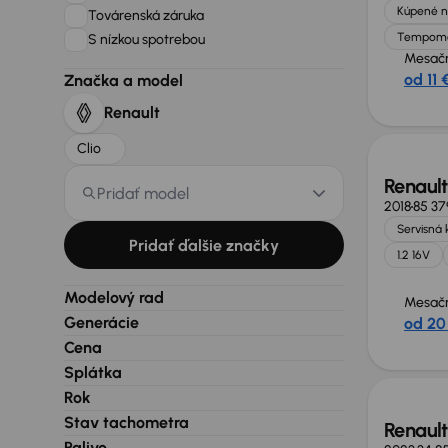
Kúpené n
Továrenská záruka
Tempom
S nízkou spotrebou
Mesačn
od 11 
Značka a model
Renault
Clio
Renault
Pridať model
2018
85 37
Servisná 
Pridať ďalšie značky
1.2 16V
Modelový rad
Mesačn
Generácie
od 20
Cena
Splátka
Rok
Stav tachometra
Renault
Palivo