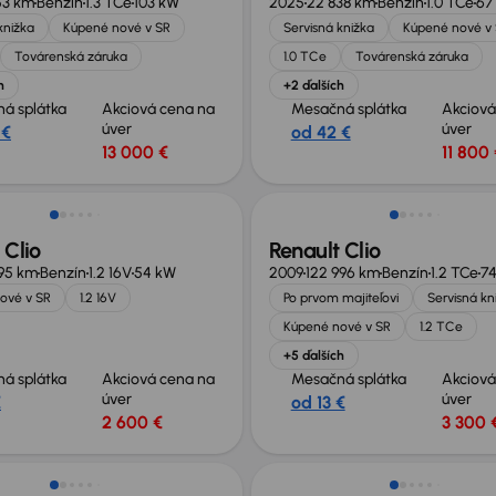
53 km
Benzín
1.3 TCe
103 kW
2025
22 838 km
Benzín
1.0 TCe
67
knižka
Kúpené nové v SR
Servisná knižka
Kúpené nové v
Továrenská záruka
1.0 TCe
Továrenská záruka
h
+2 ďalších
á splátka
Akciová cena na
Mesačná splátka
Akciová
úver
úver
 €
od 42 €
13 000 €
11 800 
 Clio
Renault Clio
95 km
Benzín
1.2 16V
54 kW
2009
122 996 km
Benzín
1.2 TCe
7
ové v SR
1.2 16V
Po prvom majiteľovi
Servisná kn
Kúpené nové v SR
1.2 TCe
+5 ďalších
á splátka
Akciová cena na
Mesačná splátka
Akciová
úver
úver
€
od 13 €
2 600 €
3 300 
Zlacnené o 600 €