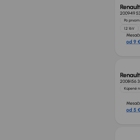
Renault
2009
49 5
Po prvom 
1.2 16V
Mesačn
od 9 
Zlacne
Renault
2008
156 
Kúpené n
Mesačn
od 5 