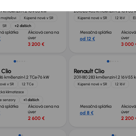
 Clio
Renault Clio
19 km
Benzín
1.2 16V
55 kW
2010
28 463 km
Benzín
1.2 16V
55 
majiteľovi
Kúpené nové v SR
Kúpené nové v SR
1.2 16V
E
SR
+2 ďalších
á splátka
Akciová cena na
Mesačná splátka
Akciová
úver
úver
€
od 12 €
3 200 €
3 000 
 Clio
Renault Clio
86 km
Benzín
1.2 TCe
76 kW
2011
180 283 km
Benzín
1.2 16V
55 
ové v SR
1.2 TCe
Kúpené nové v SR
1.2 16V
ká klimatizace
e senzory
+1 ďalších
á splátka
Akciová cena na
Mesačná splátka
Akciová
úver
úver
€
od 8 €
2 600 €
2 200 