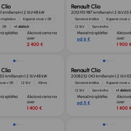
 Clio
Renault Clio
31 km
Benzín
1.2 16V
48 kW
2012
193 987 km
Benzín
1.2 16V
55 
majiteľovi
Kúpené nové v SR
Servisná knižka
Kúpené nové v
SR
+1 ďalších
1.2 16V
Serv.kniha
á splátka
Akciová cena na
Mesačná splátka
Akciová
úver
úver
€
od 6 €
2 400 €
1 900 
né o 700 €
Zlacnené o 500 €
 Clio
Renault Clio
355 km
Benzín
1.2 16V
48 kW
2008
232 043 km
Benzín
1.2 16V
5
ové v SR
1.2 16V
Klíma
Servisná knižka
Kúpené nové v
1.2 16V
Serv.kniha
+1 ďalších
á splátka
Akciová cena na
Mesačná splátka
Akciová
úver
úver
€
od 5 €
1 400 €
1 400 