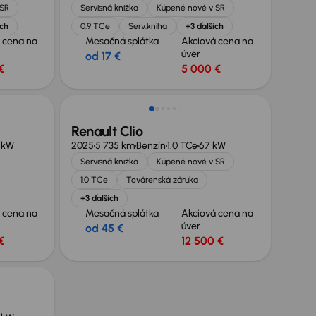
 SR
Servisná knižka
Kúpené nové v SR
ích
0.9 TCe
Serv.kniha
+3 ďalších
 cena na
Mesačná splátka
Akciová cena na
úver
od 17 €
€
5 000 €
Nové v ponuke
Renault Clio
 kW
2025
5 735 km
Benzín
1.0 TCe
67 kW
Servisná knižka
Kúpené nové v SR
1.0 TCe
Továrenská záruka
+3 ďalších
 cena na
Mesačná splátka
Akciová cena na
úver
od 45 €
€
12 500 €