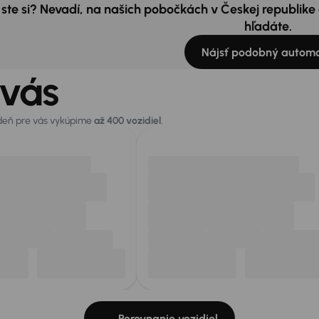
 ste si? Nevadí, na našich pobočkách v Českej republik
hľadáte.
Nájsť podobný automo
 vás
 deň pre vás vykúpime
až 400 vozidiel
.
Porovnanie vozidiel