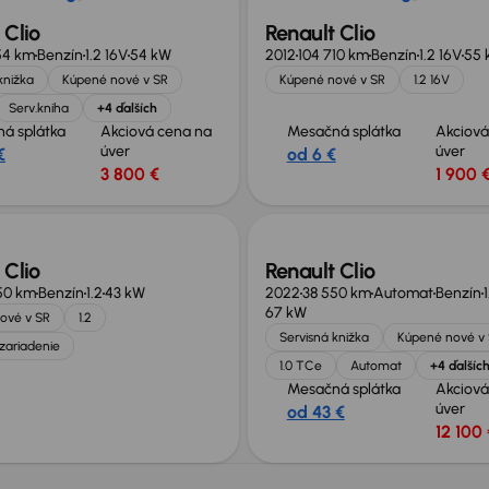
 Clio
Renault Clio
54 km
Benzín
1.2 16V
54 kW
2012
104 710 km
Benzín
1.2 16V
55 
knižka
Kúpené nové v SR
Kúpené nové v SR
1.2 16V
Serv.kniha
+4 ďalších
á splátka
Akciová cena na
Mesačná splátka
Akciová
úver
úver
€
od 6 €
3 800 €
1 900 
né o 400 €
Nové v ponuke
 Clio
Renault Clio
350 km
Benzín
1.2
43 kW
2022
38 550 km
Automat
Benzín
67 kW
ové v SR
1.2
Servisná knižka
Kúpené nové v
zariadenie
1.0 TCe
Automat
+4 ďalšíc
Mesačná splátka
Akciová
úver
od 43 €
12 100 