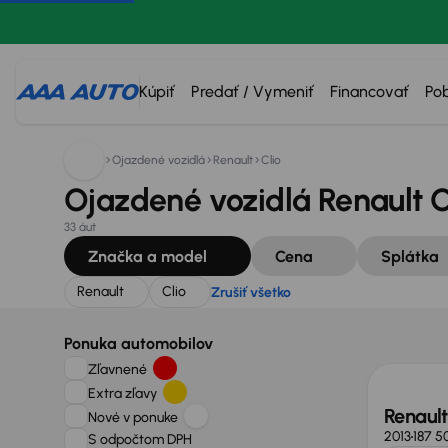
Hľadáte:
Renault
Clio
Zrušiť všetko
Kúpiť
Predať / Vymeniť
Financovať
Po
Ojazdené vozidlá
Renault
Clio
Ojazdené vozidlá Renault C
33 áut
Značka a model
Cena
Splátka
Renault
Clio
Zrušiť všetko
Ponuka automobilov
Zľavnené
Extra zľavy
Renault
Nové v ponuke
2013
187 5
S odpočtom DPH