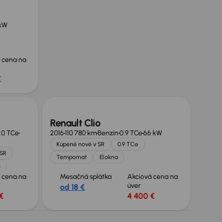
kW
 cena na
€
Nové v ponuke
Renault Clio
1.0 TCe
2016
110 780 km
Benzín
0.9 TCe
66 kW
Kúpené nové v SR
0.9 TCe
 SR
Tempomat
El.okna
h
 cena na
Mesačná splátka
Akciová cena na
úver
od 18 €
€
4 400 €