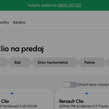
Volajte zadarmo
0800 100 100
bočky
Kariéra
lio na predaj
Rok
Stav tachometra
Palivo
Otvoriť autá v novej 
 Clio
Renault Clio
07 km
Diesel
1.5 dCi
55 kW
2019
46 996 km
Benzín
0.9 TCe
66