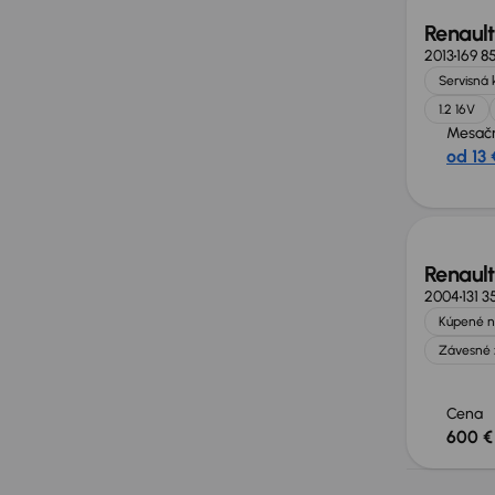
Renault
2013
169 8
Servisná 
1.2 16V
Mesačn
od 13 
Zlacne
Renault
2004
131 
Kúpené n
Závesné 
Cena
600 €