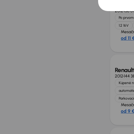
Renault
2012
136 6
Po prvom 
1.2 16V
Mesačn
od 11 
Renault
2012
144 3
Kúpené n
automatic
Parkovaci
Mesačn
od 9 