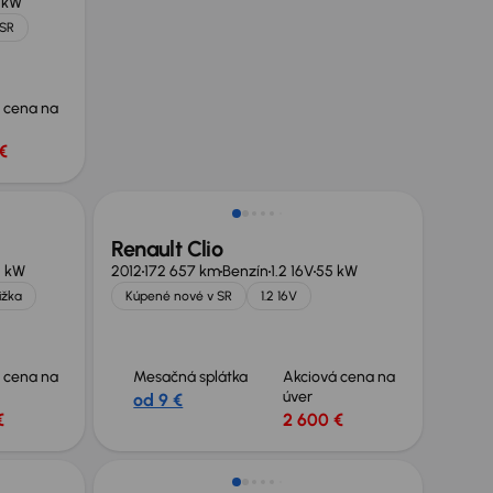
 kW
 SR
 cena na
€
Renault Clio
4 kW
2012
172 657 km
Benzín
1.2 16V
55 kW
ižka
Kúpené nové v SR
1.2 16V
 cena na
Mesačná splátka
Akciová cena na
úver
od 9 €
€
2 600 €