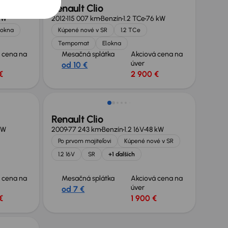
Renault Clio
kW
2012
115 007 km
Benzín
1.2 TCe
76 kW
l.okna
Kúpené nové v SR
1.2 TCe
Tempomat
El.okna
 cena na
Mesačná splátka
Akciová cena na
úver
od 10 €
€
2 900 €
Renault Clio
kW
2009
77 243 km
Benzín
1.2 16V
48 kW
Po prvom majiteľovi
Kúpené nové v SR
1.2 16V
SR
+1 ďalších
 cena na
Mesačná splátka
Akciová cena na
úver
od 7 €
€
1 900 €