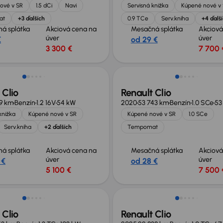
ové v SR
1.5 dCi
Navi
Servisná knižka
Kúpené nové v
at
+3 ďalších
0.9 TCe
Serv.kniha
+4 ďalš
á splátka
Akciová cena na
Mesačná splátka
Akciová
úver
úver
€
od 29 €
3 300 €
7 700 
 Clio
Renault Clio
9 km
Benzín
1.2 16V
54 kW
2020
53 743 km
Benzín
1.0 SCe
53
knižka
Kúpené nové v SR
Kúpené nové v SR
1.0 SCe
Serv.kniha
+2 ďalších
Tempomat
á splátka
Akciová cena na
Mesačná splátka
Akciová
úver
úver
 €
od 28 €
5 100 €
7 500 
 Clio
Renault Clio