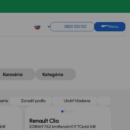
Zoradiť podľa
Uložiť hľadanie
0800 100 100
Menu
Karoséria
Kategória
karte
Zoradiť podľa
Uložiť hľadanie
Renault Clio
 kW
2018
169 762 km
Benzín
0.9 TCe
66 kW