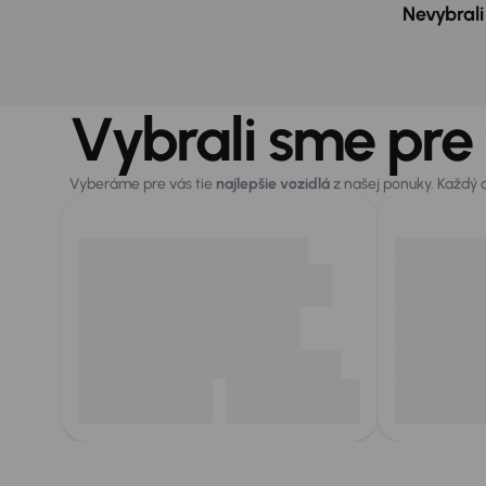
Nevybrali
Vybrali sme pre
Vyberáme pre vás tie
najlepšie vozidlá
z našej ponuky. Každý