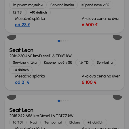
Po prvom majiteľovi
Servisná knižka
Kúpené nové v SR
1.2 TSI
+10 ďalších
Mesačná splátka
Akciová cena na úver
od 23 €
6 600 €
Seat Leon
2016
230 460 km
Diesel
1.6 TDI
81 kW
Servisná knižka
Kúpené nové v SR
1.6 TDI
Serv.kniha
+4 ďalších
Mesačná splátka
Akciová cena na úver
od 21 €
6 100 €
Seat Leon
2015
242 656 km
Diesel
1.6 TDI
77 kW
1.6 TDI
Navi
Tempomat
El.okna
+2 ďalších
Mesačná splátka
Akciová cena na úver