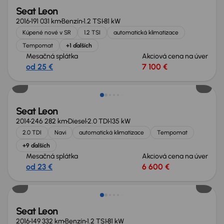
Seat Leon
2016
191 031 km
Benzín
1.2 TSI
81 kW
Kúpené nové v SR
1.2 TSI
automatická klimatizace
Tempomat
+1 ďalších
Mesačná splátka
Akciová cena na úver
od 25 €
7 100 €
Seat Leon
2014
246 282 km
Diesel
2.0 TDI
135 kW
2.0 TDI
Navi
automatická klimatizace
Tempomat
+9 ďalších
Mesačná splátka
Akciová cena na úver
od 23 €
6 600 €
Seat Leon
2016
149 332 km
Benzín
1.2 TSI
81 kW