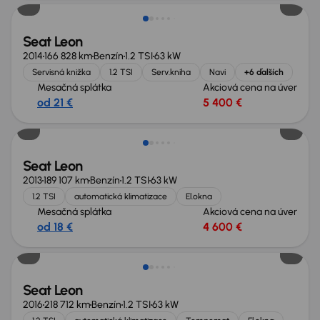
Seat Leon
2014
166 828 km
Benzín
1.2 TSI
63 kW
Servisná knižka
1.2 TSI
Serv.kniha
Navi
+6 ďalších
Mesačná splátka
Akciová cena na úver
od 21 €
5 400 €
Seat Leon
2013
189 107 km
Benzín
1.2 TSI
63 kW
1.2 TSI
automatická klimatizace
El.okna
Mesačná splátka
Akciová cena na úver
od 18 €
4 600 €
Seat Leon
2016
218 712 km
Benzín
1.2 TSI
63 kW