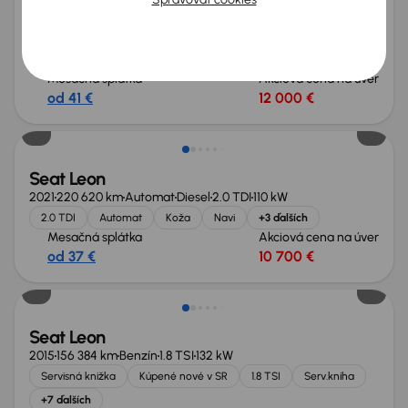
2020
76 612 km
Benzín
1.5 TSI
96 kW
Kúpené nové v SR
1.5 TSI
Koža
automatická klimatizace
+3 ďalších
Mesačná splátka
Akciová cena na úver
od 41 €
12 000 €
Seat Leon
2021
220 620 km
Automat
Diesel
2.0 TDI
110 kW
2.0 TDI
Automat
Koža
Navi
+3 ďalších
Mesačná splátka
Akciová cena na úver
od 37 €
10 700 €
Seat Leon
2015
156 384 km
Benzín
1.8 TSI
132 kW
Servisná knižka
Kúpené nové v SR
1.8 TSI
Serv.kniha
+7 ďalších