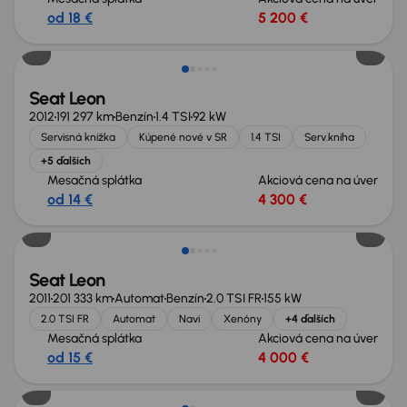
od 18 €
5 200 €
Seat Leon
2012
191 297 km
Benzín
1.4 TSI
92 kW
Servisná knižka
Kúpené nové v SR
1.4 TSI
Serv.kniha
+5 ďalších
Mesačná splátka
Akciová cena na úver
od 14 €
4 300 €
Seat Leon
2011
201 333 km
Automat
Benzín
2.0 TSI FR
155 kW
2.0 TSI FR
Automat
Navi
Xenóny
+4 ďalších
Mesačná splátka
Akciová cena na úver
od 15 €
4 000 €