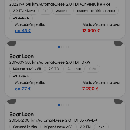
2022
194 641 km
Automat
Diesel
2.0 TDI 4Drive
110 kW
4x4
2.0 TDI 4Drive
4x4
Automat
automatická klimatizace
+2 ďalších
Mesačná splátka
Akciová cena na úver
od 45 €
12 500 €
Seat Leon
2019
309 588 km
Automat
Diesel
2.0 TDI
110 kW
Kúpené nové v SR
2.0 TDI
Automat
Koža
+3 ďalších
Mesačná splátka
Akciová cena na úver
od 27 €
7 200 €
Zlacnené o 500 €
Seat Leon
2015
172 001 km
Automat
Diesel
2.0 TDI
135 kW
4x4
Servisná knižka
Kúpené nové v SR
2.0 TDI
4x4