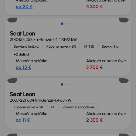
Mesačná splátka
Akciová cena na úver
od 20 €
4 300 €
Zlacnené o 1 000 €
Seat Leon
2010
153 253 km
Benzín
1.4 TSI
92 kW
Servisná knižka
Kúpené nové v SR
1.4 TSI
Serv.kniha
+2 ďalších
Mesačná splátka
Akciová cena na úver
od 15 €
3 700 €
Zlacnené o 500 €
Seat Leon
2007
221 604 km
Benzín
1.4
63 kW
Kúpené nové v SR
1.4
Závesné zariadenie
Mesačná splátka
Akciová cena na úver
od 11 €
2 300 €