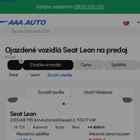
Seat
Leon
Zrušiť všetko
Volajte zadarmo
0800 100 100
Ojazdené vozidlá Seat Leon na predaj
40 áut
2
Značka a model
Cena
Splátka
Seat
Leon
Zrušiť všetko
Zoradiť podľa
Uložiť hľadanie
Seat Leon
2015
168 795 km
Automat
Diesel
1.6 TDI
77 kW
1.6 TDI
Automat
Koža
Navi
+4 ďalších
Mesačná splátka
Akciová cena na úver