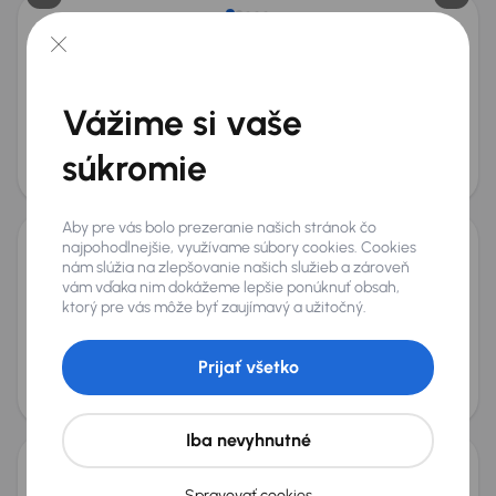
Seat Leon
2010
308 506 km
Diesel
2.0 TDI FR
125 kW
2.0 TDI FR
automatická klimatizace
Tempomat
Vážime si vaše
El.okna
Mesačná splátka
Akciová cena na úver
súkromie
od 17 €
4 400 €
Aby pre vás bolo prezeranie našich stránok čo
najpohodlnejšie, využívame súbory cookies. Cookies
Seat Leon
nám slúžia na zlepšovanie našich služieb a zároveň
vám vďaka nim dokážeme lepšie ponúknuť obsah,
2023
172 487 km
Automat
Diesel
2.0 TDI
110 kW
ktorý pre vás môže byť zaujímavý a užitočný.
Servisná knižka
2.0 TDI
Automat
Serv.kniha
+6 ďalších
Prijať všetko
Mesačná splátka
Akciová cena na úver
od 44 €
12 900 €
Iba nevyhnutné
Seat Leon
Spravovať cookies