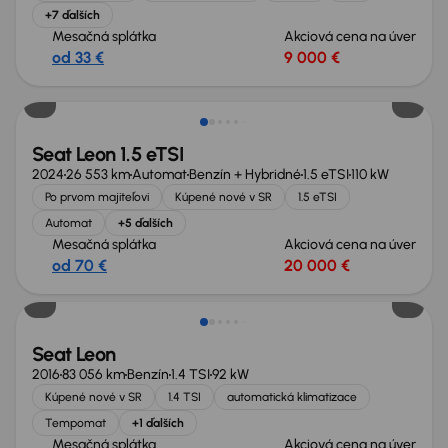
+7 ďalších
Mesačná splátka
Akciová cena na úver
od 33 €
9 000 €
Nové v ponuke
Seat Leon 1.5 eTSI
2024
26 553 km
Automat
Benzín + Hybridné
1.5 eTSI
110 kW
Po prvom majiteľovi
Kúpené nové v SR
1.5 eTSI
Automat
+5 ďalších
Mesačná splátka
Akciová cena na úver
od 70 €
20 000 €
Nové v ponuke
Seat Leon
2016
83 056 km
Benzín
1.4 TSI
92 kW
Kúpené nové v SR
1.4 TSI
automatická klimatizace
Tempomat
+1 ďalších
Mesačná splátka
Akciová cena na úver