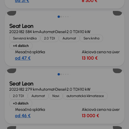
od 31 €
8 300 €
Seat Leon
2022
182 584 km
Automat
Diesel
2.0 TDI
110 kW
Servisná knižka
2.0 TDI
Automat
Serv.kniha
+4 ďalších
Mesačná splátka
Akciová cena na úver
od 47 €
13 100 €
Nové v ponuke
Seat Leon
2022
182 279 km
Automat
Diesel
2.0 TDI
110 kW
2.0 TDI
Automat
Navi
automatická klimatizace
+3 ďalších
Mesačná splátka
Akciová cena na úver
od 46 €
13 000 €
Zlacnené o 800 €