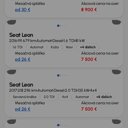
Mesačná splátka
Akciová cena na úver
od 30 €
8 900 €
Seat Leon
2016
191 679 km
Automat
Diesel
1.6 TDI
81 kW
1.6 TDI
Automat
Koža
Navi
+4 ďalších
Mesačná splátka
Akciová cena na úver
od 26 €
7 500 €
Možnosť odpočtu DPH
Seat Leon
2017
218 296 km
Automat
Diesel
2.0 TDI
135 kW
4x4
Servisná knižka
2.0 TDI
4x4
Automat
+8 ďalších
Mesačná splátka
Akciová cena na úver
od 26 €
7 500 €