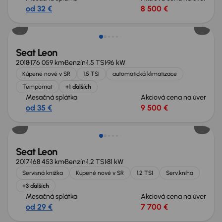
od 32 €
8 500 €
Seat Leon
2018
176 059 km
Benzín
1.5 TSI
96 kW
Kúpené nové v SR
1.5 TSI
automatická klimatizace
Tempomat
+1 ďalších
Mesačná splátka
Akciová cena na úver
od 35 €
9 500 €
Nové v ponuke
Seat Leon
2017
168 453 km
Benzín
1.2 TSI
81 kW
Servisná knižka
Kúpené nové v SR
1.2 TSI
Serv.kniha
+3 ďalších
Mesačná splátka
Akciová cena na úver
od 29 €
7 700 €
Zlacnené o 400 €