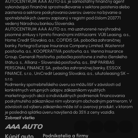
AUTOCENTRUM AAA AUTO a.s. je samostatný finančný agent
vykonávajúci finančné sprostredkovanie v sektore poistenia alebo
zaistenia a sektore poskytovania úverov, úverov na bývanie a
spotrebiteľských úverov zapísaný v registri pod číslom 203771
vedený Národnou bankou Slovenska.
AUTOCENTRUM AAA AUTO a.s. má uzatvorené nevýhradné
písomné zmluvy s týmito finančnými inštitúciami: VÚB Leasing, a.s.,
Home Credit Slovakia, a.s., COFIDIS SA, pobočka zahraničnej
banky, Fortegra Europe Insurance Company Limited, Wüstenrot
poisťovňa, a.s., KOOPERATIVA poisťovňa, a.s. Vienna Insurance
Group, Generali Poisťovňa, pobočka poisťovne z iného členského
štátu a. s., Allianz - Slovenská poisťovňa, a.s., BNP PARIBAS
PERSONAL FINANCE SA, pobočka zahraničnej banky, ESSOX
FINANCE, s.r.o., UniCredit Leasing Slovakia, a.s., sAutoleasing SK –
s.r.o.
Podmienky spotrebiteľského úveru sa môžu líšiť v závislosti od
konkrétnych vstupných údajov, zákazníkom využitých
marketingových akcií a individuálnych podmienok financovania
poskytnutého zákazníkovi ním vybraným obchodným partnerom. V
závislosti od výberu zákazníka môže ísť o úverový produkt, v ktorom
je posledná splátka úveru navýšená do 35% z ceny vozidla.
Zobraziť všetko
Kúpiť auto
Podnikatelia a firmy