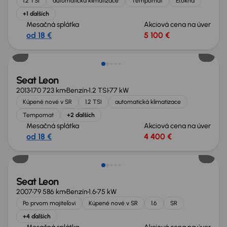
1.2 TSI
automatická klimatizace
Tempomat
El.okna
+1 ďalších
Mesačná splátka
Akciová cena na úver
od 18 €
5 100 €
Seat Leon
2013
170 723 km
Benzín
1.2 TSI
77 kW
Kúpené nové v SR
1.2 TSI
automatická klimatizace
Tempomat
+2 ďalších
Mesačná splátka
Akciová cena na úver
od 18 €
4 400 €
Zlacnené o 800 €
Seat Leon
2007
79 586 km
Benzín
1.6
75 kW
Po prvom majiteľovi
Kúpené nové v SR
1.6
SR
+4 ďalších