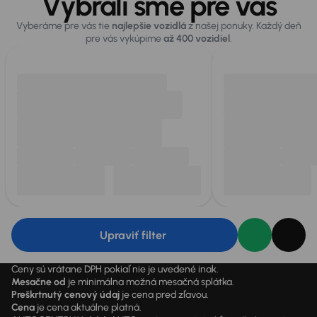
Vybrali sme pre vás
Vyberáme pre vás tie
najlepšie vozidlá
z našej ponuky. Každý deň
pre vás vykúpime
až 400 vozidiel
.
Upraviť filter
Ceny sú vrátane DPH pokiaľ nie je uvedené inak.
Mesačne od
je minimálna možná mesačná splátka.
Preškrtnutý cenový údaj
je cena pred zľavou.
Cena
je cena aktuálne platná.