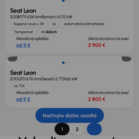
Seat Leon
2008
179 634 km
Benzín
1.6
75 kW
Kúpené nové v SR
1.6
automatická klimatizace
Tempomat
+1 ďalších
Mesačná splátka
Akciová cena na úver
od 11 €
2 900 €
Seat Leon
2013
210 676 km
Diesel
1.6 TDI
66 kW
1.6 TDI
Mesačná splátka
Akciová cena na úver
od 9 €
2 800 €
Načítajte ďalšie vozidlá
1
2