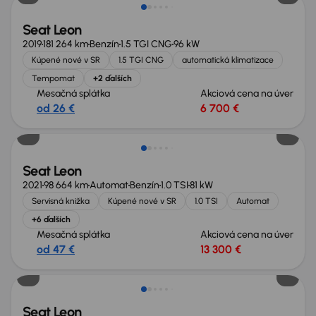
Seat Leon
2019
181 264 km
Benzín
1.5 TGI CNG
96 kW
Kúpené nové v SR
1.5 TGI CNG
automatická klimatizace
Tempomat
+2 ďalších
Mesačná splátka
Akciová cena na úver
od 26 €
6 700 €
Nové v ponuke
Seat Leon
2021
98 664 km
Automat
Benzín
1.0 TSI
81 kW
Servisná knižka
Kúpené nové v SR
1.0 TSI
Automat
+6 ďalších
Mesačná splátka
Akciová cena na úver
od 47 €
13 300 €
Seat Leon