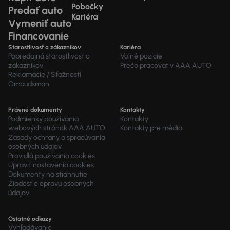
Pobočky
Predať auto
Kariéra
Vymeniť auto
Financovanie
Starostlivosť o zákazníkov
Kariéra
Popredajná starostlivosť o
Voľné pozície
zákazníkov
Prečo pracovať v AAA AUTO
Reklamácie / Sťažnosti
Ombudsman
Právné dokumenty
Kontakty
Podmienky používania
Kontakty
webových stránok AAA AUTO
Kontakty pre média
Zásady ochrany a spracúvania
osobných údajov
Pravidlá používania cookies
Upraviť nastavenia cookies
Dokumenty na stiahnutie
Žiadosť o opravu osobných
údajov
Ostatné odkazy
Vyhľadávanie