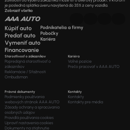
závislosti od výberu zákazníka môže ísť o úverový produkt, v ktorom
je posledná splátka úveru navýšená do 35% z ceny vozidla.
Zobraziť všetko
Kúpiť auto
Podnikatelia a firmy
Pobočky
Predať auto
Kariéra
Vymeniť auto
Financovanie
Starostlivosť o zákazníkov
Kariéra
Popredajná starostlivosť o
Voľné pozície
zákazníkov
Prečo pracovať v AAA AUTO
Reklamácie / Sťažnosti
Ombudsman
Právné dokumenty
Kontakty
Podmienky používania
Kontakty
webových stránok AAA AUTO
Kontakty pre média
Zásady ochrany a spracúvania
osobných údajov
Pravidlá používania cookies
Upraviť nastavenia cookies
Dokumenty na stiahnutie