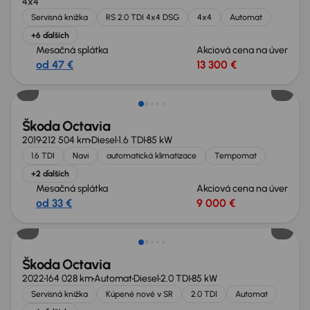
4x4
Servisná knižka
RS 2.0 TDI 4x4 DSG
4x4
Automat
+6 ďalších
Mesačná splátka
Akciová cena na úver
od 47 €
13 300 €
Nové v ponuke
Škoda Octavia
2019
212 504 km
Diesel
1.6 TDI
85 kW
1.6 TDI
Navi
automatická klimatizace
Tempomat
+2 ďalších
Mesačná splátka
Akciová cena na úver
od 33 €
9 000 €
Nové v ponuke
Škoda Octavia
2022
164 028 km
Automat
Diesel
2.0 TDI
85 kW
Servisná knižka
Kúpené nové v SR
2.0 TDI
Automat