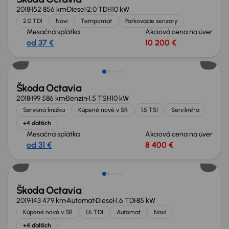
2018
152 856 km
Diesel
2.0 TDI
110 kW
2.0 TDI
Navi
Tempomat
Parkovacie senzory
Mesačná splátka
Akciová cena na úver
od 37 €
10 200 €
Zlacnené o 900 €
Škoda Octavia
2018
199 586 km
Benzín
1.5 TSI
110 kW
Servisná knižka
Kúpené nové v SR
1.5 TSI
Serv.kniha
+4 ďalších
Mesačná splátka
Akciová cena na úver
od 31 €
8 400 €
Škoda Octavia
2019
143 479 km
Automat
Diesel
1.6 TDI
85 kW
Kúpené nové v SR
1.6 TDI
Automat
Navi
+4 ďalších