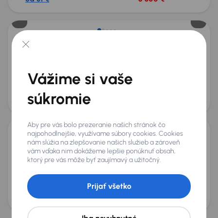
Nové v ponuke
Škoda Octavia
2017
143 163 km
Benzín
RS 230 2.0 TSI
169 kW
Kúpené nové v SR
RS 230 2.0 TSI
LPG
Navi
Vážime si vaše
+5 ďalších
Mesačná splátka
Akciová cena na úver
súkromie
od 51 €
14 000 €
Aby pre vás bolo prezeranie našich stránok čo
najpohodlnejšie, využívame súbory cookies. Cookies
Škoda Octavia
nám slúžia na zlepšovanie našich služieb a zároveň
vám vďaka nim dokážeme lepšie ponúknuť obsah,
2016
222 451 km
Diesel
1.6 TDI
81 kW
ktorý pre vás môže byť zaujímavý a užitočný.
Kúpené nové v SR
1.6 TDI
automatická klimatizace
Tempomat
+2 ďalších
Prijať všetko
Mesačná splátka
Akciová cena na úver
od 23 €
6 000 €