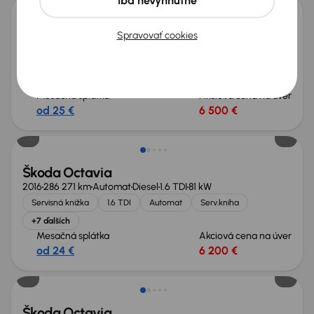
Iba nevyhnutné
Škoda Octavia
Spravovať cookies
2017
242 304 km
Diesel
1.6 TDI
85 kW
Kúpené nové v SR
1.6 TDI
automatická klimatizace
Tempomat
+1 ďalších
Mesačná splátka
Akciová cena na úver
od 25 €
6 500 €
Nové v ponuke
Škoda Octavia
2016
286 271 km
Automat
Diesel
1.6 TDI
81 kW
Servisná knižka
1.6 TDI
Automat
Serv.kniha
+7 ďalších
Mesačná splátka
Akciová cena na úver
od 24 €
6 200 €
Zlacnené o 600 €
Škoda Octavia