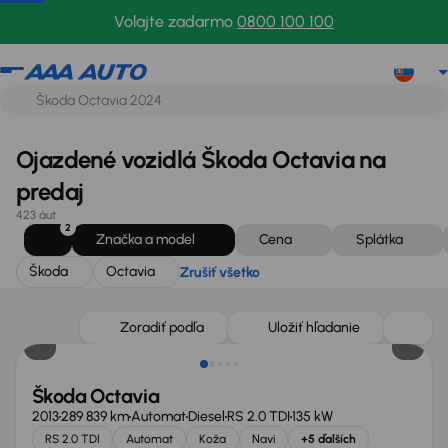
Škoda
Octavia
Zrušiť všetko
Volajte zadarmo
0800 100 100
Ojazdené vozidlá Škoda Octavia na
predaj
423 áut
2
Značka a model
Cena
Splátka
Škoda
Octavia
Zrušiť všetko
Zoradiť podľa
Uložiť hľadanie
Škoda Octavia
2013
289 839 km
Automat
Diesel
RS 2.0 TDI
135 kW
RS 2.0 TDI
Automat
Koža
Navi
+5 ďalších