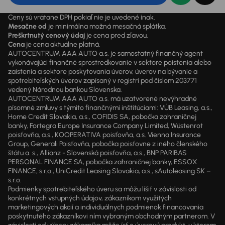
Ceny sú vrátane DPH pokiaľ nie je uvedené inak.
Mesačne od
je minimálna možná mesačná splátka.
Preškrtnutý cenový údaj
je cena pred zľavou.
Cena
je cena aktuálne platná.
AUTOCENTRUM AAA AUTO a.s. je samostatný finančný agent
vykonávajúci finančné sprostredkovanie v sektore poistenia alebo
zaistenia a sektore poskytovania úverov, úverov na bývanie a
spotrebiteľských úverov zapísaný v registri pod číslom 203771
vedený Národnou bankou Slovenska.
AUTOCENTRUM AAA AUTO a.s. má uzatvorené nevýhradné
písomné zmluvy s týmito finančnými inštitúciami: VÚB Leasing, a.s.,
Home Credit Slovakia, a.s., COFIDIS SA, pobočka zahraničnej
banky, Fortegra Europe Insurance Company Limited, Wüstenrot
poisťovňa, a.s., KOOPERATIVA poisťovňa, a.s. Vienna Insurance
Group, Generali Poisťovňa, pobočka poisťovne z iného členského
štátu a. s., Allianz - Slovenská poisťovňa, a.s., BNP PARIBAS
PERSONAL FINANCE SA, pobočka zahraničnej banky, ESSOX
FINANCE, s.r.o., UniCredit Leasing Slovakia, a.s., sAutoleasing SK –
s.r.o.
Podmienky spotrebiteľského úveru sa môžu líšiť v závislosti od
konkrétnych vstupných údajov, zákazníkom využitých
marketingových akcií a individuálnych podmienok financovania
poskytnutého zákazníkovi ním vybraným obchodným partnerom. V