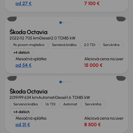
od 27 €
7 100 €
Možnosť odpočtu DPH
Škoda Octavia
2022
112 705 km
Diesel
2.0 TDI
85 kW
Po prvom majiteľovi
Servisná knižka
2.0 TDI
Serv.kniha
+4 ďalších
Mesačná splátka
Akciová cena na úver
od 54 €
15 000 €
Škoda Octavia
2019
199 634 km
Automat
Diesel
1.6 TDI
85 kW
Servisná knižka
1.6 TDI
Automat
Serv.kniha
+4 ďalších
Mesačná splátka
Akciová cena na úver
od 31 €
8 500 €
Zlacnené o 2 800 €