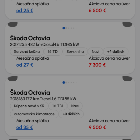
Mesačná splátka
Akciová cena na úver
od 25 €
6 500 €
Zlacnené o 700 €
Škoda Octavia
2017
255 482 km
Diesel
1.6 TDI
85 kW
Servisná knižka
1.6 TDI
Serv.kniha
Navi
+4 ďalších
Mesačná splátka
Akciová cena na úver
od 27 €
7 300 €
Zlacnené o 900 €
Škoda Octavia
2018
163 177 km
Diesel
1.6 TDI
85 kW
Kúpené nové v SR
1.6 TDI
Navi
automatická klimatizace
+3 ďalších
Mesačná splátka
Akciová cena na úver
od 35 €
9 500 €