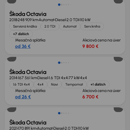
Škoda Octavia
2018
248 909 km
Automat
Diesel
2.0 TDI
110 kW
Servisná knižka
2.0 TDI
Automat
Serv.kniha
+7 ďalších
Mesačná splátka
Akciová cena na úver
od 36 €
9 800 €
Škoda Octavia
2014
167 561 km
Diesel
1.6 TDI 4x4
77 kW
4x4
1.6 TDI 4x4
4x4
Navi
Tempomat
+1 ďalších
Mesačná splátka
Akciová cena na úver
od 26 €
6 700 €
Zlacnené o 900 €
Škoda Octavia
2021
170 891 km
Automat
Diesel
2.0 TDI
110 kW