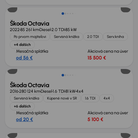
Škoda Octavia
2022
85 261 km
Diesel
2.0 TDI
85 kW
Po prvom majiteľovi
Servisná knižka
2.0 TDI
Serv.kniha
+4 ďalších
Mesačná splátka
Akciová cena na úver
od 56 €
15 500 €
Zlacnené o 700 €
Škoda Octavia
2016
280 124 km
Diesel
1.6 TDI
81 kW
4x4
Servisná knižka
Kúpené nové v SR
1.6 TDI
4x4
+6 ďalších
Mesačná splátka
Akciová cena na úver
od 20 €
5 100 €