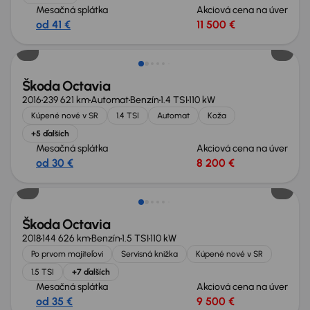
Mesačná splátka
Akciová cena na úver
od 41 €
11 500 €
Možnosť odpočtu DPH
Škoda Octavia
2016
239 621 km
Automat
Benzín
1.4 TSI
110 kW
Kúpené nové v SR
1.4 TSI
Automat
Koža
+5 ďalších
Mesačná splátka
Akciová cena na úver
od 30 €
8 200 €
Nové v ponuke
Škoda Octavia
2018
144 626 km
Benzín
1.5 TSI
110 kW
Po prvom majiteľovi
Servisná knižka
Kúpené nové v SR
1.5 TSI
+7 ďalších
Mesačná splátka
Akciová cena na úver
od 35 €
9 500 €
Možnosť odpočtu DPH