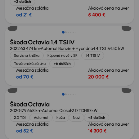
+2 ďalších
Mesačná splátka
Akciová cena na úver
od 21 €
5 400 €
Škoda Octavia 1.4 TSI iV
2022
63 474 km
Automat
Benzín + Hybridné
1.4 TSI iV
150 kW
Servisná knižka
Kúpené nové v SR
1.4 TSI iV
Továrenská záruka
+6 ďalších
Mesačná splátka
Akciová cena na úver
od 70 €
20 000 €
Škoda Octavia
2020
179 668 km
Automat
Diesel
2.0 TDI
110 kW
2.0 TDI
Automat
Koža
Navi
+5 ďalších
Mesačná splátka
Akciová cena na úver
od 52 €
14 300 €