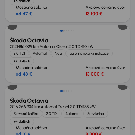
+6 ďalších
Mesačná splátka
Akciová cena na úver
od 47 €
13 100 €
Škoda Octavia
2021
186 029 km
Automat
Diesel
2.0 TDI
110 kW
2.0 TDI
Automat
Navi
automatická klimatizace
+2 ďalších
Mesačná splátka
Akciová cena na úver
od 48 €
13 000 €
Škoda Octavia
2016
266 934 km
Automat
Diesel
2.0 TDI
135 kW
Servisná knižka
2.0 TDI
Automat
Serv.kniha
+4 ďalších
Mesačná splátka
Akciová cena na úver
od 31 €
8 300 €