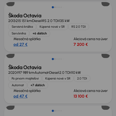
Škoda Octavia
2013
215 151 km
Diesel
RS 2.0 TDI
135 kW
Servisná knižka
Kúpené nové v SR
RS 2.0 TDI
Serv.kniha
+6 ďalších
Mesačná splátka
Akciová cena na úver
od 27 €
7 200 €
Zlacnené o 700 €
Škoda Octavia
2020
197 989 km
Automat
Diesel
2.0 TDI
110 kW
Po prvom majiteľovi
Kúpené nové v SR
2.0 TDI
Automat
+7 ďalších
Mesačná splátka
Akciová cena na úver
od 47 €
13 100 €