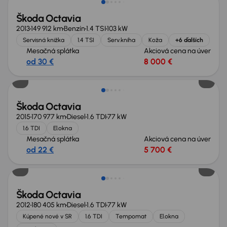
Škoda Octavia
2013
149 912 km
Benzín
1.4 TSI
103 kW
Servisná knižka
1.4 TSI
Serv.kniha
Koža
+6 ďalších
Mesačná splátka
Akciová cena na úver
od 30 €
8 000 €
Zlacnené o 1 800 €
Škoda Octavia
2015
170 977 km
Diesel
1.6 TDI
77 kW
1.6 TDI
El.okna
Mesačná splátka
Akciová cena na úver
od 22 €
5 700 €
Škoda Octavia
2012
180 405 km
Diesel
1.6 TDI
77 kW
Kúpené nové v SR
1.6 TDI
Tempomat
El.okna