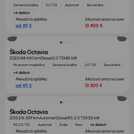
Servisná knižka
2.0 TDI
Automat
Serv.kniha
+4 ďalších
Mesačná splátka
Akciová cena na úver
od 49 €
13 400 €
Možnosť odpočtu DPH
Škoda Octavia
2022
148 440 km
Diesel
2.0 TDI
85 kW
Po prvom majiteľovi
Servisná knižka
2.0 TDI
Serv.kniha
+4 ďalších
Mesačná splátka
Akciová cena na úver
od 49 €
13 300 €
Zlacnené o 600 €
Škoda Octavia
2015
216 309 km
Automat
Diesel
RS 2.0 TDI
135 kW
RS 2.0 TDI
Automat
Koža
Navi
+6 ďalších
Mesačná splátka
Akciová cena na úver