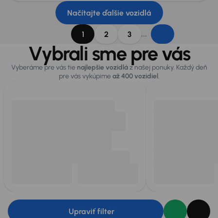
Načítajte ďalšie vozidlá
...
1
2
3
Vybrali sme pre vás
Vyberáme pre vás tie
najlepšie vozidlá
z našej ponuky. Každý deň
pre vás vykúpime
až 400 vozidiel
.
Upraviť filter