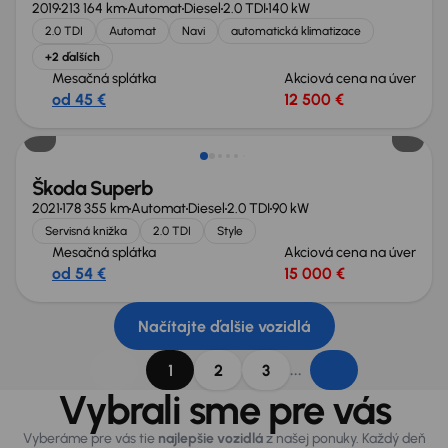
2019
213 164 km
Automat
Diesel
2.0 TDI
140 kW
2.0 TDI
Automat
Navi
automatická klimatizace
+2 ďalších
Mesačná splátka
Akciová cena na úver
od 45 €
12 500 €
Škoda Superb
2021
178 355 km
Automat
Diesel
2.0 TDI
90 kW
Servisná knižka
2.0 TDI
Style
Mesačná splátka
Akciová cena na úver
od 54 €
15 000 €
Načítajte ďalšie vozidlá
...
1
2
3
Vybrali sme pre vás
Vyberáme pre vás tie
najlepšie vozidlá
z našej ponuky. Každý deň