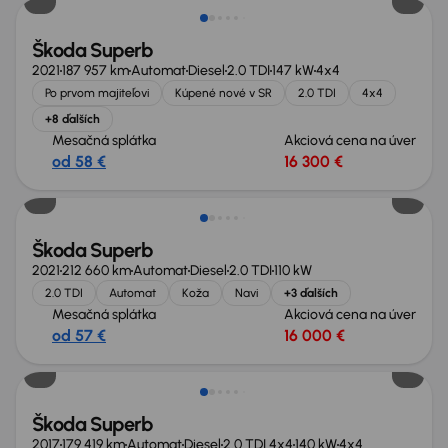
Škoda Superb
2021
187 957 km
Automat
Diesel
2.0 TDI
147 kW
4x4
Po prvom majiteľovi
Kúpené nové v SR
2.0 TDI
4x4
+8 ďalších
Mesačná splátka
Akciová cena na úver
od 58 €
16 300 €
Nové v ponuke
Škoda Superb
2021
212 660 km
Automat
Diesel
2.0 TDI
110 kW
2.0 TDI
Automat
Koža
Navi
+3 ďalších
Mesačná splátka
Akciová cena na úver
od 57 €
16 000 €
Nové v ponuke
Škoda Superb
2017
179 419 km
Automat
Diesel
2.0 TDI 4x4
140 kW
4x4