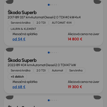
Škoda Superb
2017
189 337 km
Automat
Diesel
2.0 TDI
140 kW
4x4
Servisná knižka
2.0 TDI
AUTOMAT 4X4
LAURIN & KLEMENT
Mesačná splátka
Akciová cena na úver
od 54 €
14 800 €
Škoda Superb
2022
189 404 km
Automat
Diesel
2.0 TDI
147 kW
Servisná knižka
2.0 TDI
Automat
Serv.kniha
+5 ďalších
Mesačná splátka
Akciová cena na úver
od 68 €
19 300 €
Zlacnené o 700 €