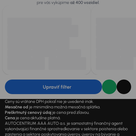
pre vás vykúpime
až 400 vozidiel
.
Upraviť filter
Ceny sú vrátane DPH pokiaľ nie je uvedené inak.
Mesačne od
je minimálna možná mesačná splátka.
Preškrtnutý cenový údaj
je cena pred zľavou.
Cena
je cena aktuálne platná.
AUTOCENTRUM AAA AUTO a.s. je samostatný finančný agent
vykonávajúci finančné sprostredkovanie v sektore poistenia alebo
zaistenia a sektore poskytovania úverov, úverov na bývanie a