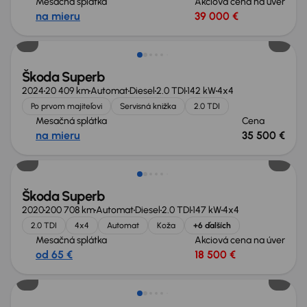
Mesačná splátka
Akciová cena na úver
na mieru
39 000 €
Ušetríte 19 105 €
Škoda Superb
2024
20 409 km
Automat
Diesel
2.0 TDI
142 kW
4x4
Po prvom majiteľovi
Servisná knižka
2.0 TDI
Mesačná splátka
Cena
na mieru
35 500 €
Nové v ponuke
Škoda Superb
2020
200 708 km
Automat
Diesel
2.0 TDI
147 kW
4x4
2.0 TDI
4x4
Automat
Koža
+6 ďalších
Mesačná splátka
Akciová cena na úver
od 65 €
18 500 €