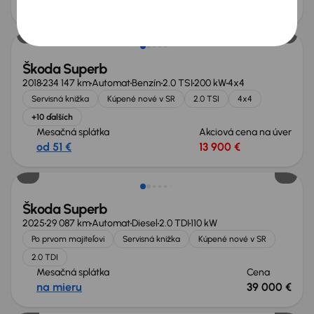
od 47 €
13 300 €
Možnosť odpočtu DPH
Škoda Superb
2018
234 147 km
Automat
Benzín
2.0 TSI
200 kW
4x4
Servisná knižka
Kúpené nové v SR
2.0 TSI
4x4
+10 ďalších
Mesačná splátka
Akciová cena na úver
od 51 €
13 900 €
Ušetríte 14 200 €
Škoda Superb
2025
29 087 km
Automat
Diesel
2.0 TDI
110 kW
Po prvom majiteľovi
Servisná knižka
Kúpené nové v SR
2.0 TDI
Mesačná splátka
Cena
na mieru
39 000 €
Možnosť odpočtu DPH