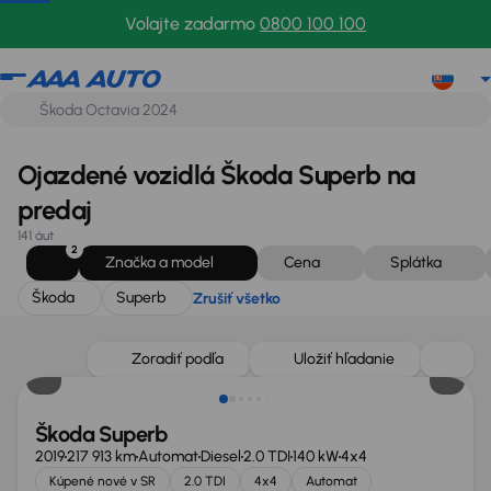
Škoda
Superb
Zrušiť všetko
Volajte zadarmo
0800 100 100
Ojazdené vozidlá Škoda Superb na
predaj
141 áut
2
Značka a model
Cena
Splátka
Škoda
Superb
Zrušiť všetko
Zlacnené o 1 900 €
Zoradiť podľa
Uložiť hľadanie
Škoda Superb
2019
217 913 km
Automat
Diesel
2.0 TDI
140 kW
4x4
Kúpené nové v SR
2.0 TDI
4x4
Automat