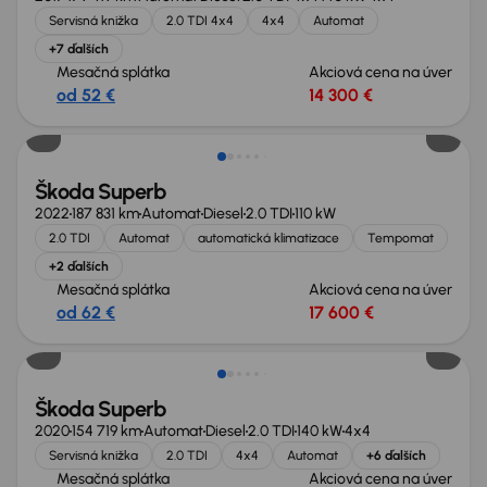
Servisná knižka
2.0 TDI 4x4
4x4
Automat
+7 ďalších
Mesačná splátka
Akciová cena na úver
od 52 €
14 300 €
Škoda Superb
2022
187 831 km
Automat
Diesel
2.0 TDI
110 kW
2.0 TDI
Automat
automatická klimatizace
Tempomat
+2 ďalších
Mesačná splátka
Akciová cena na úver
od 62 €
17 600 €
Zlacnené o 500 €
Škoda Superb
2020
154 719 km
Automat
Diesel
2.0 TDI
140 kW
4x4
Servisná knižka
2.0 TDI
4x4
Automat
+6 ďalších
Mesačná splátka
Akciová cena na úver