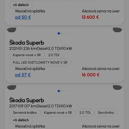
+5 ďalších
Mesačná splátka
Akciová cena na úver
od 50 €
13 600 €
Škoda Superb
2021
151 236 km
Diesel
2.0 TDI
110 kW
Kúpené nové v SR
2.0 TDI
FULL LED SVETLOMETY NOVÉ V SR
Mesačná splátka
Akciová cena na úver
od 57 €
16 000 €
Zlacnené o 1 400 €
Škoda Superb
2017
109 017 km
Diesel
2.0 TDI
110 kW
Servisná knižka
Kúpené nové v SR
2.0 TDI
Serv.kniha
+5 ďalších
Mesačná splátka
Akciová cena na úver