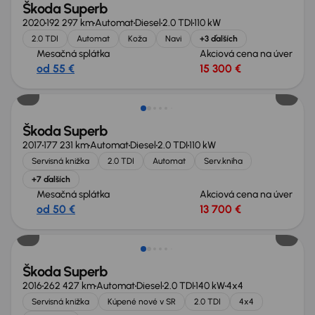
Škoda Superb
2020
192 297 km
Automat
Diesel
2.0 TDI
110 kW
2.0 TDI
Automat
Koža
Navi
+3 ďalších
Mesačná splátka
Akciová cena na úver
od 55 €
15 300 €
Extra zľava 850 €
Škoda Superb
2017
177 231 km
Automat
Diesel
2.0 TDI
110 kW
Servisná knižka
2.0 TDI
Automat
Serv.kniha
+7 ďalších
Mesačná splátka
Akciová cena na úver
od 50 €
13 700 €
Škoda Superb
2016
262 427 km
Automat
Diesel
2.0 TDI
140 kW
4x4
Servisná knižka
Kúpené nové v SR
2.0 TDI
4x4