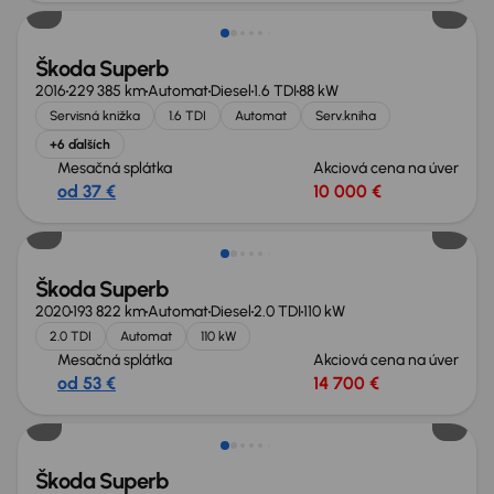
Škoda Superb
2016
229 385 km
Automat
Diesel
1.6 TDI
88 kW
Servisná knižka
1.6 TDI
Automat
Serv.kniha
+6 ďalších
Mesačná splátka
Akciová cena na úver
od 37 €
10 000 €
Škoda Superb
2020
193 822 km
Automat
Diesel
2.0 TDI
110 kW
2.0 TDI
Automat
110 kW
Mesačná splátka
Akciová cena na úver
od 53 €
14 700 €
Nové v ponuke
Škoda Superb