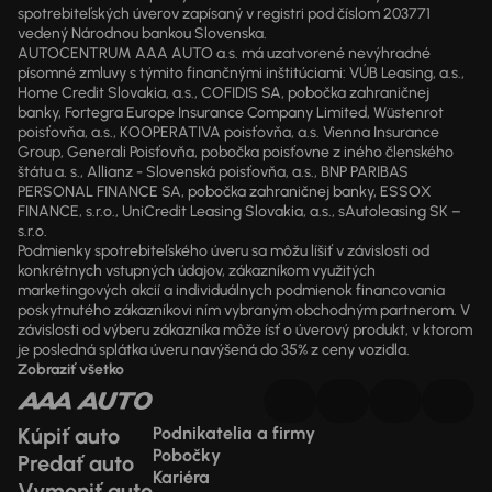
spotrebiteľských úverov zapísaný v registri pod číslom 203771
vedený Národnou bankou Slovenska.
AUTOCENTRUM AAA AUTO a.s. má uzatvorené nevýhradné
písomné zmluvy s týmito finančnými inštitúciami: VÚB Leasing, a.s.,
Home Credit Slovakia, a.s., COFIDIS SA, pobočka zahraničnej
banky, Fortegra Europe Insurance Company Limited, Wüstenrot
poisťovňa, a.s., KOOPERATIVA poisťovňa, a.s. Vienna Insurance
Group, Generali Poisťovňa, pobočka poisťovne z iného členského
štátu a. s., Allianz - Slovenská poisťovňa, a.s., BNP PARIBAS
PERSONAL FINANCE SA, pobočka zahraničnej banky, ESSOX
FINANCE, s.r.o., UniCredit Leasing Slovakia, a.s., sAutoleasing SK –
s.r.o.
Podmienky spotrebiteľského úveru sa môžu líšiť v závislosti od
konkrétnych vstupných údajov, zákazníkom využitých
marketingových akcií a individuálnych podmienok financovania
poskytnutého zákazníkovi ním vybraným obchodným partnerom. V
závislosti od výberu zákazníka môže ísť o úverový produkt, v ktorom
je posledná splátka úveru navýšená do 35% z ceny vozidla.
Zobraziť všetko
Kúpiť auto
Podnikatelia a firmy
Pobočky
Predať auto
Kariéra
Vymeniť auto