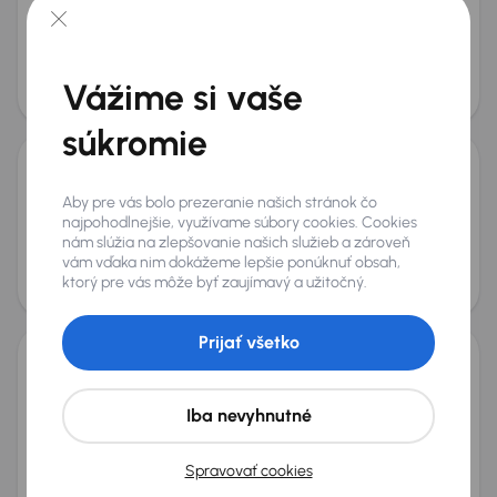
2016
152 079 km
Automat
Benzín
2.0 TSI
206 kW
4x4
2.0 TSI
4x4
Automat
Navi
+4 ďalších
Mesačná splátka
Akciová cena na úver
Vážime si vaše
od 54 €
14 800 €
súkromie
Škoda Superb
Aby pre vás bolo prezeranie našich stránok čo
2013
278 407 km
Automat
Diesel
2.0 TDI
125 kW
najpohodlnejšie, využívame súbory cookies. Cookies
2.0 TDI
Automat
Koža
Navi
+6 ďalších
nám slúžia na zlepšovanie našich služieb a zároveň
vám vďaka nim dokážeme lepšie ponúknuť obsah,
Mesačná splátka
Akciová cena na úver
ktorý pre vás môže byť zaujímavý a užitočný.
od 27 €
7 200 €
Zlacnené o 2 000 €
Prijať všetko
Škoda Superb
2019
139 403 km
Automat
Benzín
1.5 TSI
110 kW
Iba nevyhnutné
Po prvom majiteľovi
Servisná knižka
Kúpené nové v SR
1.5 TSI
+10 ďalších
Spravovať cookies
Mesačná splátka
Akciová cena na úver