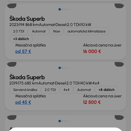
Škoda Superb
2023
194 868 km
Automat
Diesel
2.0 TDI
110 kW
2.0 TDI
Automat
Navi
automatická klimatizace
+3 ďalších
Mesačná splátka
Akciová cena na úver
od 57 €
16 000 €
Škoda Superb
2019
175 685 km
Automat
Diesel
2.0 TDI
140 kW
4x4
Servisná knižka
2.0 TDI
4x4
Automat
+8 ďalších
Mesačná splátka
Akciová cena na úver
od 45 €
12 500 €
Škoda Superb