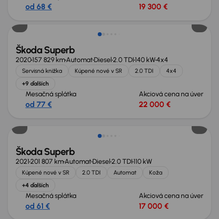
od 68 €
19 300 €
Škoda Superb
2020
157 829 km
Automat
Diesel
2.0 TDI
140 kW
4x4
Servisná knižka
Kúpené nové v SR
2.0 TDI
4x4
+9 ďalších
Mesačná splátka
Akciová cena na úver
od 77 €
22 000 €
Možnosť odpočtu DPH
Škoda Superb
2021
201 807 km
Automat
Diesel
2.0 TDI
110 kW
Kúpené nové v SR
2.0 TDI
Automat
Koža
+4 ďalších
Mesačná splátka
Akciová cena na úver
od 61 €
17 000 €