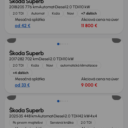
Škoda Superb
2018
205 776 km
Automat
Diesel
2.0 TDI
110 kW
2.0 TDI
Automat
Koža
Navi
+7 ďalších
Mesačná splátka
Akciová cena na úver
od 42 €
11 800 €
Zlacnené o 800 €
Škoda Superb
2017
282 702 km
Diesel
2.0 TDI
110 kW
2.0 TDI
Koža
Navi
automatická klimatizace
+4 ďalších
Mesačná splátka
Akciová cena na úver
od 33 €
9 000 €
Ušetríte 15 200 €
Škoda Superb
2025
35 448 km
Automat
Diesel
2.0 TDI
142 kW
4x4
Po prvom majiteľovi
Servisná knižka
2.0 TDI