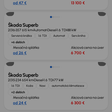
od 47 €
13 100 €
Zlacnené o 1 000 €
Škoda Superb
2016
357 615 km
Automat
Diesel
1.6 TDI
88 kW
Servisná knižka
1.6 TDI
Automat
Serv.kniha
+6 ďalších
Mesačná splátka
Akciová cena na úver
od 26 €
6 700 €
Zlacnené o 400 €
Škoda Superb
2015
234 654 km
Diesel
1.6 TDI
77 kW
1.6 TDI
Koža
Navi
automatická klimatizace
+2 ďalších
Mesačná splátka
Akciová cena na úver
od 24 €
6 300 €
Zlacnené o 800 €