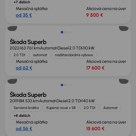
+7 ďalších
Mesačná splátka
Akciová cena na úver
od 35 €
9 500 €
Nové v ponuke
Škoda Superb
2022
163 761 km
Automat
Diesel
2.0 TDI
110 kW
2.0 TDI
automat
nadštandardná výbava
Mesačná splátka
Akciová cena na úver
od 62 €
17 600 €
Zlacnené o 400 €
Škoda Superb
2019
184 533 km
Automat
Diesel
2.0 TDI
140 kW
Servisná knižka
Kúpené nové v SR
2.0 TDI
Automat
+8 ďalších
Mesačná splátka
Akciová cena na úver
od 56 €
15 600 €