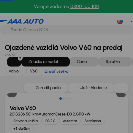
Volvo
V60
Zrušiť všetko
Volajte zadarmo
0800 100 100
Ojazdené vozidlá Volvo V60 na predaj
3 autá
2
Značka a model
Cena
Splátka
Volvo
V60
Zrušiť všetko
Zoradiť podľa
Uložiť hľadanie
Volvo V60
2018
286 581 km
Automat
Diesel
D3 2.0
110 kW
Servisná knižka
D3 2.0
Automat
Serv.kniha
+5 ďalších