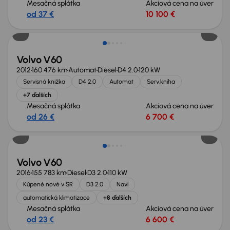
Mesačná splátka
Akciová cena na úver
od 37 €
10 100 €
Nové v ponuke
Volvo V60
2012
160 476 km
Automat
Diesel
D4 2.0
120 kW
Servisná knižka
D4 2.0
Automat
Serv.kniha
+7 ďalších
Mesačná splátka
Akciová cena na úver
od 26 €
6 700 €
Volvo V60
2016
155 783 km
Diesel
D3 2.0
110 kW
Kúpené nové v SR
D3 2.0
Navi
automatická klimatizace
+8 ďalších
Mesačná splátka
Akciová cena na úver
od 23 €
6 600 €