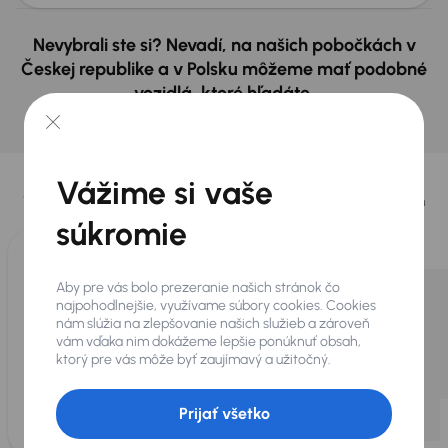
Nevybrali ste si? Nevadí, na našich pobočkách v
Českej republike a v Polsku môžeme mať podobné
vozidlá, ktoré hľadáte.
Nájsť podobný automobil
Vybrali sme pre vás
Vážime si vaše
Vyberáme pre vás tie
najlepšie vozidlá
z našej ponuky. Každý deň
pre vás vykúpime
až 400 vozidiel
.
súkromie
Aby pre vás bolo prezeranie našich stránok čo
najpohodlnejšie, využívame súbory cookies. Cookies
nám slúžia na zlepšovanie našich služieb a zároveň
vám vďaka nim dokážeme lepšie ponúknuť obsah,
ktorý pre vás môže byť zaujímavý a užitočný.
Prijať všetko