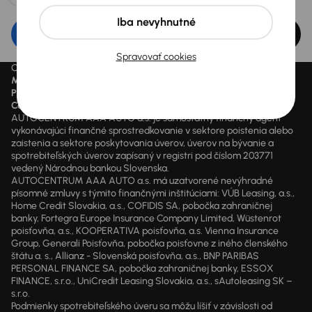
Iba nevyhnutné
Upraviť filter
Spravovať cookies
Ceny sú vrátane DPH pokiaľ nie je uvedené inak.
Mesačne od
je minimálna možná mesačná splátka.
Preškrtnutý cenový údaj
je cena pred zľavou.
Cena
je cena aktuálne platná.
AUTOCENTRUM AAA AUTO a.s. je samostatný finančný agent
vykonávajúci finančné sprostredkovanie v sektore poistenia alebo
zaistenia a sektore poskytovania úverov, úverov na bývanie a
spotrebiteľských úverov zapísaný v registri pod číslom 203771
vedený Národnou bankou Slovenska.
AUTOCENTRUM AAA AUTO a.s. má uzatvorené nevýhradné
písomné zmluvy s týmito finančnými inštitúciami: VÚB Leasing, a.s.,
Home Credit Slovakia, a.s., COFIDIS SA, pobočka zahraničnej
banky, Fortegra Europe Insurance Company Limited, Wüstenrot
poisťovňa, a.s., KOOPERATIVA poisťovňa, a.s. Vienna Insurance
Group, Generali Poisťovňa, pobočka poisťovne z iného členského
štátu a. s., Allianz - Slovenská poisťovňa, a.s., BNP PARIBAS
PERSONAL FINANCE SA, pobočka zahraničnej banky, ESSOX
FINANCE, s.r.o., UniCredit Leasing Slovakia, a.s., sAutoleasing SK –
s.r.o.
Podmienky spotrebiteľského úveru sa môžu líšiť v závislosti od