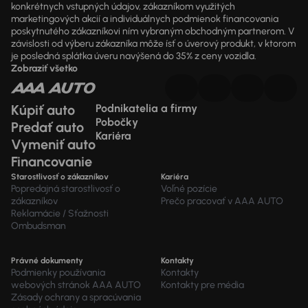
konkrétnych vstupných údajov, zákazníkom využitých
marketingových akcií a individuálnych podmienok financovania
poskytnutého zákazníkovi ním vybraným obchodným partnerom. V
závislosti od výberu zákazníka môže ísť o úverový produkt, v ktorom
je posledná splátka úveru navýšená do 35% z ceny vozidla.
Zobraziť všetko
Kúpiť auto
Podnikatelia a firmy
Pobočky
Predať auto
Kariéra
Vymeniť auto
Financovanie
Starostlivosť o zákazníkov
Kariéra
Popredajná starostlivosť o
Voľné pozície
zákazníkov
Prečo pracovať v AAA AUTO
Reklamácie / Sťažnosti
Ombudsman
Právné dokumenty
Kontakty
Podmienky používania
Kontakty
webových stránok AAA AUTO
Kontakty pre média
Zásady ochrany a spracúvania