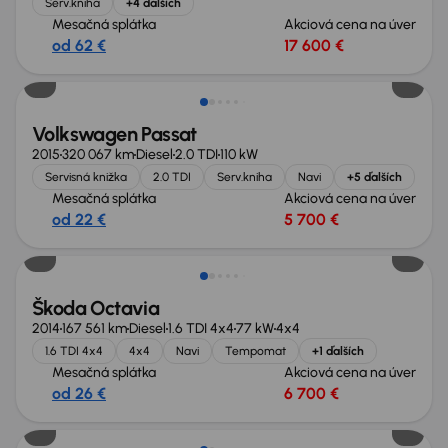
Serv.kniha
+4 ďalších
Mesačná splátka
Akciová cena na úver
od 62 €
17 600 €
Volkswagen Passat
2015
320 067 km
Diesel
2.0 TDI
110 kW
Servisná knižka
2.0 TDI
Serv.kniha
Navi
+5 ďalších
Mesačná splátka
Akciová cena na úver
od 22 €
5 700 €
Škoda Octavia
2014
167 561 km
Diesel
1.6 TDI 4x4
77 kW
4x4
1.6 TDI 4x4
4x4
Navi
Tempomat
+1 ďalších
Mesačná splátka
Akciová cena na úver
od 26 €
6 700 €