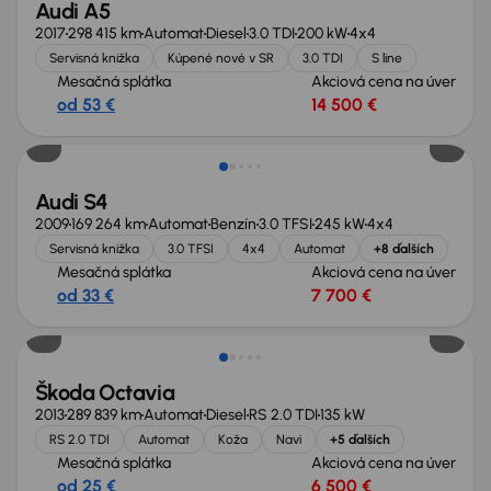
Audi A5
2017
298 415 km
Automat
Diesel
3.0 TDI
200 kW
4x4
Servisná knižka
Kúpené nové v SR
3.0 TDI
S line
Mesačná splátka
Akciová cena na úver
od 53 €
14 500 €
Zlacnené o 4 000 €
Audi S4
2009
169 264 km
Automat
Benzín
3.0 TFSI
245 kW
4x4
Servisná knižka
3.0 TFSI
4x4
Automat
+8 ďalších
Mesačná splátka
Akciová cena na úver
od 33 €
7 700 €
Škoda Octavia
2013
289 839 km
Automat
Diesel
RS 2.0 TDI
135 kW
RS 2.0 TDI
Automat
Koža
Navi
+5 ďalších
Mesačná splátka
Akciová cena na úver
od 25 €
6 500 €