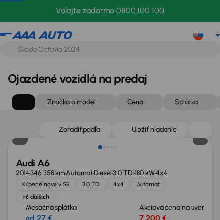
Volajte zadarmo
0800 100 100
Ojazdené vozidlá na predaj
Značka a model
Cena
Splátka
Zlacnené o 1 100 €
Zoradiť podľa
Uložiť hľadanie
Audi A6
2014
346 358 km
Automat
Diesel
3.0 TDI
180 kW
4x4
Kúpené nové v SR
3.0 TDI
4x4
Automat
+6 ďalších
Mesačná splátka
Akciová cena na úver
od 27 €
7 200 €