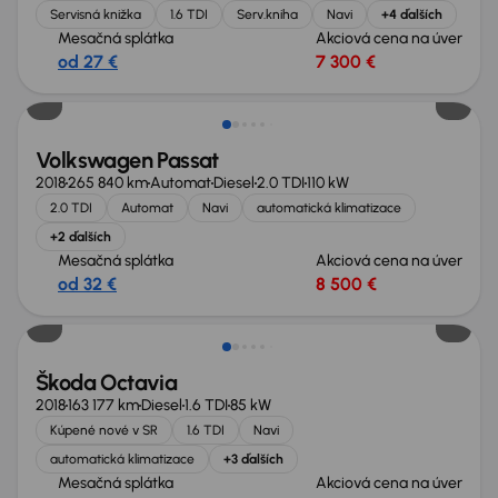
Servisná knižka
1.6 TDI
Serv.kniha
Navi
+4 ďalších
Mesačná splátka
Akciová cena na úver
od 27 €
7 300 €
Zlacnené o 1 700 €
Volkswagen Passat
2018
265 840 km
Automat
Diesel
2.0 TDI
110 kW
2.0 TDI
Automat
Navi
automatická klimatizace
+2 ďalších
Mesačná splátka
Akciová cena na úver
od 32 €
8 500 €
Zlacnené o 900 €
Škoda Octavia
2018
163 177 km
Diesel
1.6 TDI
85 kW
Kúpené nové v SR
1.6 TDI
Navi
automatická klimatizace
+3 ďalších
Mesačná splátka
Akciová cena na úver