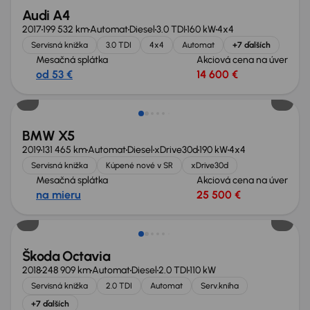
Audi A4
2017
199 532 km
Automat
Diesel
3.0 TDI
160 kW
4x4
Servisná knižka
3.0 TDI
4x4
Automat
+7 ďalších
Mesačná splátka
Akciová cena na úver
od 53 €
14 600 €
Zlacnené o 4 100 €
BMW X5
2019
131 465 km
Automat
Diesel
xDrive30d
190 kW
4x4
Servisná knižka
Kúpené nové v SR
xDrive30d
Mesačná splátka
Akciová cena na úver
na mieru
25 500 €
Škoda Octavia
2018
248 909 km
Automat
Diesel
2.0 TDI
110 kW
Servisná knižka
2.0 TDI
Automat
Serv.kniha
+7 ďalších