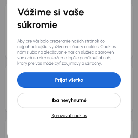
Vážime si vaše
Audi A6
súkromie
2015
275 158 km
Automat
Diesel
3.0 TDI
160 kW
4x4
Servisná knižka
Kúpené nové v SR
3.0 TDI
4x4
+7 ďalších
Aby pre vás bolo prezeranie našich stránok čo
Mesačná splátka
Akciová cena na úver
najpohodlnejšie, využívame súbory cookies. Cookies
od 37 €
10 100 €
nám slúžia na zlepšovanie našich služieb a zároveň
Zlacnené o 700 €
vám vďaka nim dokážeme lepšie ponúknuť obsah,
ktorý pre vás môže byť zaujímavý a užitočný.
Volkswagen Passat
Prijať všetko
2015
276 821 km
Automat
Diesel
2.0 TDI
140 kW
4x4
2.0 TDI
4x4
Automat
Koža
+4 ďalších
Mesačná splátka
Akciová cena na úver
Iba nevyhnutné
od 35 €
9 400 €
Zlacnené o 900 €
Spravovať cookies
Volkswagen Passat