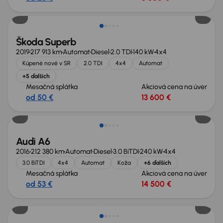
Zlacnené o 1 900 €
Škoda Superb
2019
217 913 km
Automat
Diesel
2.0 TDI
140 kW
4x4
Kúpené nové v SR
2.0 TDI
4x4
Automat
+5 ďalších
Mesačná splátka
Akciová cena na úver
od 50 €
13 600 €
Audi A6
2016
212 380 km
Automat
Diesel
3.0 BiTDI
240 kW
4x4
3.0 BiTDI
4x4
Automat
Koža
+6 ďalších
Mesačná splátka
Akciová cena na úver
od 53 €
14 500 €