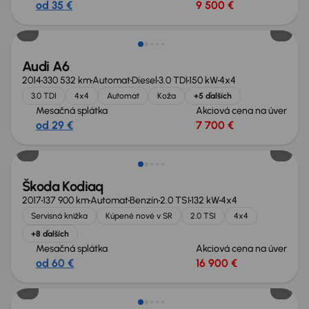
od 35 €
9 500 €
Zlacnené o 600 €
Audi A6
2014
330 532 km
Automat
Diesel
3.0 TDI
150 kW
4x4
3.0 TDI
4x4
Automat
Koža
+5 ďalších
Mesačná splátka
Akciová cena na úver
od 29 €
7 700 €
Škoda Kodiaq
2017
137 900 km
Automat
Benzín
2.0 TSI
132 kW
4x4
Servisná knižka
Kúpené nové v SR
2.0 TSI
4x4
+8 ďalších
Mesačná splátka
Akciová cena na úver
od 60 €
16 900 €
Nové v ponuke