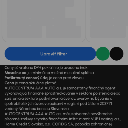
Upraviť filter
Ceny sú vrátane DPH pokiaľ nie je uvedené inak.
Mesačne od
je minimálna možná mesačná splátka.
Preškrtnutý cenový údaj
je cena pred zľavou.
Cena
je cena aktuálne platná.
AUTOCENTRUM AAA AUTO a.s. je samostatný finančný agent
vykonávajúci finančné sprostredkovanie v sektore poistenia alebo
zaistenia a sektore poskytovania úverov, úverov na bývanie a
spotrebiteľských úverov zapísaný v registri pod číslom 203771
vedený Národnou bankou Slovenska.
AUTOCENTRUM AAA AUTO a.s. má uzatvorené nevýhradné
písomné zmluvy s týmito finančnými inštitúciami: VÚB Leasing, a.s.,
Home Credit Slovakia, a.s., COFIDIS SA, pobočka zahraničnej