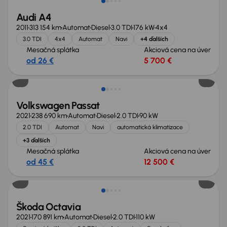
Audi A4
2011
313 154 km
Automat
Diesel
3.0 TDI
176 kW
4x4
3.0 TDI
4x4
Automat
Navi
+4 ďalších
Mesačná splátka
Akciová cena na úver
od 26 €
5 700 €
Volkswagen Passat
2021
238 690 km
Automat
Diesel
2.0 TDI
90 kW
2.0 TDI
Automat
Navi
automatická klimatizace
+3 ďalších
Mesačná splátka
Akciová cena na úver
od 45 €
12 500 €
Zlacnené o 900 €
Škoda Octavia
2021
170 891 km
Automat
Diesel
2.0 TDI
110 kW