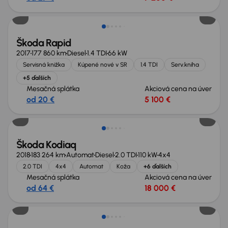
Zlacnené o 500 €
Škoda Rapid
2017
177 860 km
Diesel
1.4 TDI
66 kW
Servisná knižka
Kúpené nové v SR
1.4 TDI
Serv.kniha
+5 ďalších
Mesačná splátka
Akciová cena na úver
od 20 €
5 100 €
Zlacnené o 1 000 €
Škoda Kodiaq
2018
183 264 km
Automat
Diesel
2.0 TDI
110 kW
4x4
2.0 TDI
4x4
Automat
Koža
+6 ďalších
Mesačná splátka
Akciová cena na úver
od 64 €
18 000 €
Zlacnené o 500 €