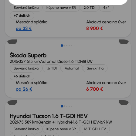
2015
205 324 km
Diesel
2.0 TDI
110 kW
4x4
Servisná knižka
Kúpené nové v SR
2.0 TDI
4x4
+7 ďalších
Mesačná splátka
Akciová cena na úver
od 33 €
8 900 €
Zlacnené o 1 000 €
Škoda Superb
2016
357 615 km
Automat
Diesel
1.6 TDI
88 kW
Servisná knižka
1.6 TDI
Automat
Serv.kniha
+6 ďalších
Mesačná splátka
Akciová cena na úver
od 26 €
6 700 €
Zlacnené o 1 000 €
Hyundai Tucson 1.6 T-GDI HEV
2021
75 589 km
Benzín + Hybridné
1.6 T-GDI HEV
169 kW
Servisná knižka
Kúpené nové v SR
1.6 T-GDI HEV