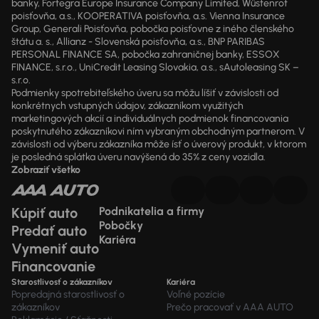
banky, Fortegra Europe Insurance Company Limited, Wüstenrot
poisťovňa, a.s., KOOPERATIVA poisťovňa, a.s. Vienna Insurance
Group, Generali Poisťovňa, pobočka poisťovne z iného členského
štátu a. s., Allianz - Slovenská poisťovňa, a.s., BNP PARIBAS
PERSONAL FINANCE SA, pobočka zahraničnej banky, ESSOX
FINANCE, s.r.o., UniCredit Leasing Slovakia, a.s., sAutoleasing SK –
s.r.o.
Podmienky spotrebiteľského úveru sa môžu líšiť v závislosti od
konkrétnych vstupných údajov, zákazníkom využitých
marketingových akcií a individuálnych podmienok financovania
poskytnutého zákazníkovi ním vybraným obchodným partnerom. V
závislosti od výberu zákazníka môže ísť o úverový produkt, v ktorom
je posledná splátka úveru navýšená do 35% z ceny vozidla.
Zobraziť všetko
Kúpiť auto
Podnikatelia a firmy
Pobočky
Predať auto
Kariéra
Vymeniť auto
Financovanie
Starostlivosť o zákazníkov
Kariéra
Popredajná starostlivosť o
Voľné pozície
zákazníkov
Prečo pracovať v AAA AUTO