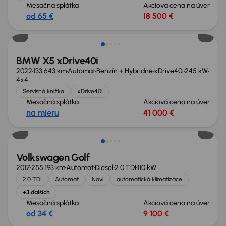
Mesačná splátka
Akciová cena na úver
od 65 €
18 500 €
BMW X5 xDrive40i
2022
133 643 km
Automat
Benzín + Hybridné
xDrive40i
245 kW
4x4
Servisná knižka
xDrive40i
Mesačná splátka
Akciová cena na úver
na mieru
41 000 €
Volkswagen Golf
2017
255 193 km
Automat
Diesel
2.0 TDI
110 kW
2.0 TDI
Automat
Navi
automatická klimatizace
+3 ďalších
Mesačná splátka
Akciová cena na úver
od 34 €
9 100 €