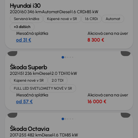
Hyundai i30
2020
160 346 km
Automat
Diesel
1.6 CRDi
85 kW
Servisná knižka
Kúpené nové v SR
1.6 CRDi
Automat
+3 ďalších
Mesačná splátka
Akciová cena na úver
od 31 €
8 300 €
Škoda Superb
2021
151 236 km
Diesel
2.0 TDI
110 kW
Kúpené nové v SR
2.0 TDI
FULL LED SVETLOMETY NOVÉ V SR
Mesačná splátka
Akciová cena na úver
od 57 €
16 000 €
Zlacnené o 700 €
Škoda Octavia
2017
255 482 km
Diesel
1.6 TDI
85 kW