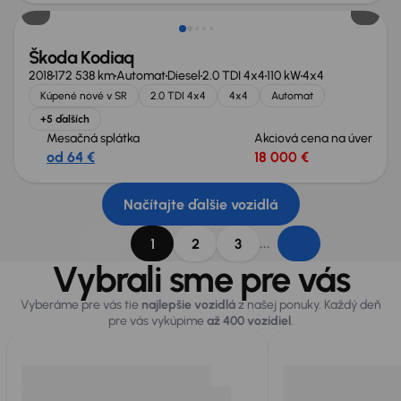
Škoda Kodiaq
2018
172 538 km
Automat
Diesel
2.0 TDI 4x4
110 kW
4x4
Kúpené nové v SR
2.0 TDI 4x4
4x4
Automat
+5 ďalších
Mesačná splátka
Akciová cena na úver
od 64 €
18 000 €
Načítajte ďalšie vozidlá
...
1
2
3
Vybrali sme pre vás
Vyberáme pre vás tie
najlepšie vozidlá
z našej ponuky. Každý deň
pre vás vykúpime
až 400 vozidiel
.