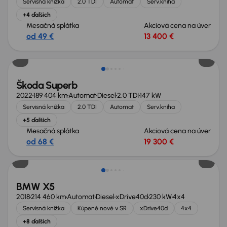
Servisná knižka
2.0 TDI
Automat
Serv.kniha
+4 ďalších
Mesačná splátka
Akciová cena na úver
od 49 €
13 400 €
Škoda Superb
2022
189 404 km
Automat
Diesel
2.0 TDI
147 kW
Servisná knižka
2.0 TDI
Automat
Serv.kniha
+5 ďalších
Mesačná splátka
Akciová cena na úver
od 68 €
19 300 €
Zlacnené o 1 000 €
BMW X5
2018
214 460 km
Automat
Diesel
xDrive40d
230 kW
4x4
Servisná knižka
Kúpené nové v SR
xDrive40d
4x4
+8 ďalších