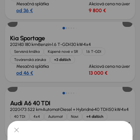
Mesačná splátka
Akciová cena na úver
od 36 €
9 800 €
Zlacnené o 1 500 €
Kia Sportage
2021
83 180 km
Benzín
1.6 T-GDI
130 kW
4x4
Servisná knižka
Kúpené nové v SR
1.6 T-GDI
Továrenská záruka
+3 ďalších
Mesačná splátka
Akciová cena na úver
od 46 €
13 000 €
Zlacnené o 500 €
Audi A6 40 TDI
2020
173 522 km
Automat
Diesel + Hybridné
40 TDI
150 kW
4x4
40 TDI
4x4
Automat
Navi
+4 ďalších
Mesačná splátka
Akciová cena na úver
od 72 €
20 500 €