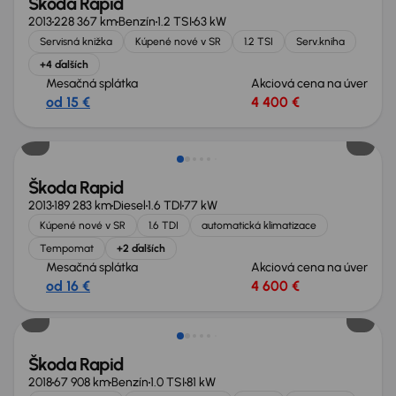
Škoda Rapid
2013
228 367 km
Benzín
1.2 TSI
63 kW
Servisná knižka
Kúpené nové v SR
1.2 TSI
Serv.kniha
+4 ďalších
Mesačná splátka
Akciová cena na úver
od 15 €
4 400 €
Škoda Rapid
2013
189 283 km
Diesel
1.6 TDI
77 kW
Kúpené nové v SR
1.6 TDI
automatická klimatizace
Tempomat
+2 ďalších
Mesačná splátka
Akciová cena na úver
od 16 €
4 600 €
Škoda Rapid
2018
67 908 km
Benzín
1.0 TSI
81 kW