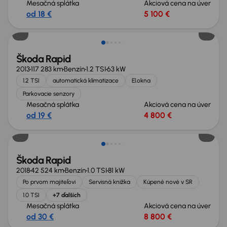
Mesačná splátka
Akciová cena na úver
od 18 €
5 100 €
Škoda Rapid
2013
117 283 km
Benzín
1.2 TSI
63 kW
1.2 TSI
automatická klimatizace
El.okna
Parkovacie senzory
Mesačná splátka
Akciová cena na úver
od 19 €
4 800 €
Škoda Rapid
2018
42 524 km
Benzín
1.0 TSI
81 kW
Po prvom majiteľovi
Servisná knižka
Kúpené nové v SR
1.0 TSI
+7 ďalších
Mesačná splátka
Akciová cena na úver
od 30 €
8 800 €