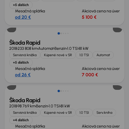
+5 ďalších
Mesačná splátka
Akciová cena na úver
od 20 €
5 100 €
Nové v ponuke
Škoda Rapid
2018
233 808 km
Automat
Benzín
1.0 TSI
81 kW
Servisná knižka
Kúpené nové v SR
1.0 TSI
Automat
+5 ďalších
Mesačná splátka
Akciová cena na úver
od 26 €
7 000 €
Škoda Rapid
2018
98 769 km
Benzín
1.0 TSI
81 kW
Servisná knižka
Kúpené nové v SR
1.0 TSI
Serv.kniha
+4 ďalších
Mesačná splátka
Akciová cena na úver