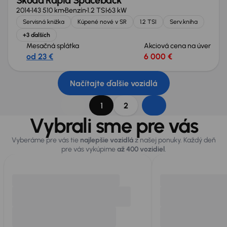
Škoda Rapid Spaceback
2014
143 510 km
Benzín
1.2 TSI
63 kW
Servisná knižka
Kúpené nové v SR
1.2 TSI
Serv.kniha
+3 ďalších
Mesačná splátka
Akciová cena na úver
od 23 €
6 000 €
Načítajte ďalšie vozidlá
1
2
Vybrali sme pre vás
Vyberáme pre vás tie
najlepšie vozidlá
z našej ponuky. Každý deň
pre vás vykúpime
až 400 vozidiel
.