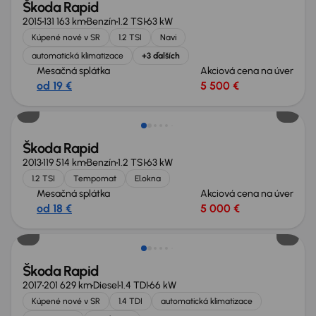
Škoda Rapid
2015
131 163 km
Benzín
1.2 TSI
63 kW
Kúpené nové v SR
1.2 TSI
Navi
automatická klimatizace
+3 ďalších
Mesačná splátka
Akciová cena na úver
od 19 €
5 500 €
Škoda Rapid
2013
119 514 km
Benzín
1.2 TSI
63 kW
1.2 TSI
Tempomat
El.okna
Mesačná splátka
Akciová cena na úver
od 18 €
5 000 €
Škoda Rapid
2017
201 629 km
Diesel
1.4 TDI
66 kW
Kúpené nové v SR
1.4 TDI
automatická klimatizace