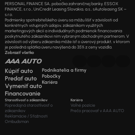
PERSONAL FINANCE SA, pobočka zahraničnej banky, ESSOX
FINANCE, s.r.o., UniCredit Leasing Slovakia, a.s., sAutoleasing SK –
s.r.o.
Podmienky spotrebiteľského úveru sa môžu líšiť v závislosti od
konkrétnych vstupných údajov, zákazníkom využitých
marketingových akcií a individuálnych podmienok financovania
poskytnutého zákazníkovi ním vybraným obchodným partnerom. V
závislosti od výberu zákazníka môže ísť o úverový produkt, v ktorom
je posledná splátka úveru navýšená do 35% z ceny vozidla.
Zobraziť všetko
Kúpiť auto
Podnikatelia a firmy
Pobočky
Predať auto
Kariéra
Vymeniť auto
Financovanie
Starostlivosť o zákazníkov
Kariéra
Popredajná starostlivosť o
Voľné pozície
zákazníkov
Prečo pracovať v AAA AUTO
Reklamácie / Sťažnosti
Ombudsman