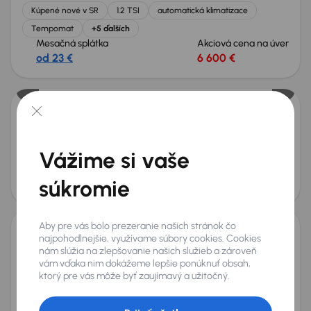
Kúpené nové v SR
1.2 TSI
automatická klimatizace
Tempomat
+5 ďalších
Mesačná splátka
Akciová cena na úver
od 23 €
6 600 €
Škoda Rapid
2017
137 263 km
Benzín
1.2 TSI
81 kW
Vážime si vaše
1.2 TSI
El.okna
Parkovacie senzory
Parkovacie senzory
Mesačná splátka
Akciová cena na úver
súkromie
od 23 €
6 600 €
Aby pre vás bolo prezeranie našich stránok čo
najpohodlnejšie, využívame súbory cookies. Cookies
Škoda Rapid
nám slúžia na zlepšovanie našich služieb a zároveň
2016
145 444 km
Benzín
1.2 TSI
81 kW
vám vďaka nim dokážeme lepšie ponúknuť obsah,
ktorý pre vás môže byť zaujímavý a užitočný.
Servisná knižka
Kúpené nové v SR
1.2 TSI
Serv.kniha
+5 ďalších
Mesačná splátka
Akciová cena na úver