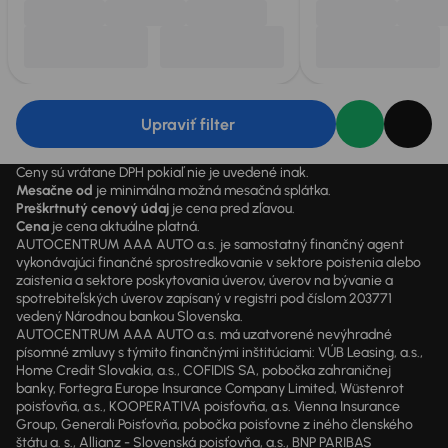
Upraviť filter
Ceny sú vrátane DPH pokiaľ nie je uvedené inak.
Mesačne od
je minimálna možná mesačná splátka.
Preškrtnutý cenový údaj
je cena pred zľavou.
Cena
je cena aktuálne platná.
AUTOCENTRUM AAA AUTO a.s. je samostatný finančný agent
vykonávajúci finančné sprostredkovanie v sektore poistenia alebo
zaistenia a sektore poskytovania úverov, úverov na bývanie a
spotrebiteľských úverov zapísaný v registri pod číslom 203771
vedený Národnou bankou Slovenska.
AUTOCENTRUM AAA AUTO a.s. má uzatvorené nevýhradné
písomné zmluvy s týmito finančnými inštitúciami: VÚB Leasing, a.s.,
Home Credit Slovakia, a.s., COFIDIS SA, pobočka zahraničnej
banky, Fortegra Europe Insurance Company Limited, Wüstenrot
poisťovňa, a.s., KOOPERATIVA poisťovňa, a.s. Vienna Insurance
Group, Generali Poisťovňa, pobočka poisťovne z iného členského
štátu a. s., Allianz - Slovenská poisťovňa, a.s., BNP PARIBAS