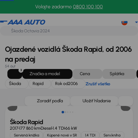
Škoda
Rapid
Rok od
2006
Zrušiť všetko
Volajte zadarmo
0800 100 100
Ojazdené vozidlá Škoda Rapid, od 2006
na predaj
54 áut
3
Značka a model
Cena
Splátka
Škoda
Rapid
Rok od
2006
Zrušiť všetko
Zlacnené o 500 €
Zoradiť podľa
Uložiť hľadanie
Škoda Rapid
2017
177 860 km
Diesel
1.4 TDI
66 kW
Servisná knižka
Kúpené nové v SR
1.4 TDI
Serv.kniha