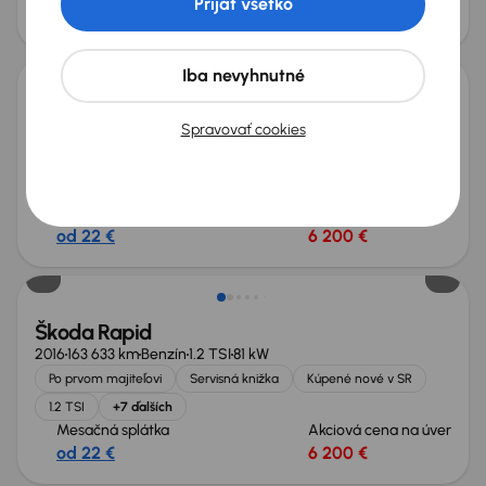
Prijať všetko
od 22 €
6 400 €
Iba nevyhnutné
Škoda Rapid
Spravovať cookies
2015
152 726 km
Benzín
1.2 TSI
81 kW
Servisná knižka
Kúpené nové v SR
1.2 TSI
Serv.kniha
+4 ďalších
Mesačná splátka
Akciová cena na úver
od 22 €
6 200 €
Škoda Rapid
2016
163 633 km
Benzín
1.2 TSI
81 kW
Po prvom majiteľovi
Servisná knižka
Kúpené nové v SR
1.2 TSI
+7 ďalších
Mesačná splátka
Akciová cena na úver
od 22 €
6 200 €