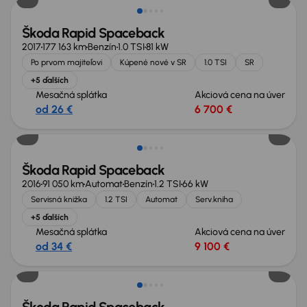
Škoda Rapid Spaceback
2017
177 163 km
Benzín
1.0 TSI
81 kW
Po prvom majiteľovi
Kúpené nové v SR
1.0 TSI
SR
+5 ďalších
Mesačná splátka
Akciová cena na úver
od 26 €
6 700 €
Nové v ponuke
Škoda Rapid Spaceback
2016
91 050 km
Automat
Benzín
1.2 TSI
66 kW
Servisná knižka
1.2 TSI
Automat
Serv.kniha
+5 ďalších
Mesačná splátka
Akciová cena na úver
od 34 €
9 100 €