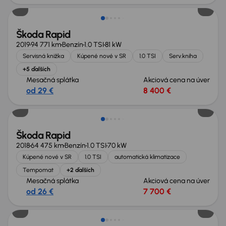
Škoda Rapid
2019
94 771 km
Benzín
1.0 TSI
81 kW
Servisná knižka
Kúpené nové v SR
1.0 TSI
Serv.kniha
+5 ďalších
Mesačná splátka
Akciová cena na úver
od 29 €
8 400 €
Škoda Rapid
2018
64 475 km
Benzín
1.0 TSI
70 kW
Kúpené nové v SR
1.0 TSI
automatická klimatizace
Tempomat
+2 ďalších
Mesačná splátka
Akciová cena na úver
od 26 €
7 700 €