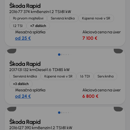
Škoda Rapid
2016
77 374 km
Benzín
1.2 TSI
81 kW
Po prvom majiteľovi
Servisná knižka
Kúpené nové v SR
1.2 TSI
+7 ďalších
Mesačná splátka
Akciová cena na úver
od 25 €
7 100 €
Možnosť odpočtu DPH
Škoda Rapid
2017
131 132 km
Diesel
1.6 TDI
85 kW
Servisná knižka
Kúpené nové v SR
1.6 TDI
Serv.kniha
+3 ďalších
Mesačná splátka
Akciová cena na úver
od 24 €
6 800 €
Škoda Rapid
2016
127 390 km
Benzín
1.2 TSI
81 kW