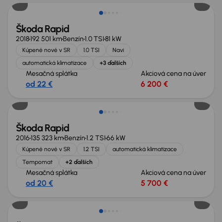
Škoda Rapid
2018
192 501 km
Benzín
1.0 TSI
81 kW
Kúpené nové v SR
1.0 TSI
Navi
automatická klimatizace
+3 ďalších
Mesačná splátka
Akciová cena na úver
od 22 €
6 200 €
Škoda Rapid
2016
135 323 km
Benzín
1.2 TSI
66 kW
Kúpené nové v SR
1.2 TSI
automatická klimatizace
Tempomat
+2 ďalších
Mesačná splátka
Akciová cena na úver
od 20 €
5 700 €