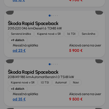
Škoda Rapid Spaceback
2015
220 046 km
Diesel
1.6 TDI
85 kW
Servisná knižka
Kúpené nové v SR
1.6 TDI
Serv.kniha
+9 ďalších
Mesačná splátka
Akciová cena na úver
od 23 €
5 900 €
Škoda Rapid Spaceback
2018
149 985 km
Automat
Benzín
1.0 TSI
81 kW
Kúpené nové v SR
1.0 TSI
Automat
Navi
+5 ďalších
Mesačná splátka
Akciová cena na úver
od 35 €
9 500 €
Nové v ponuke