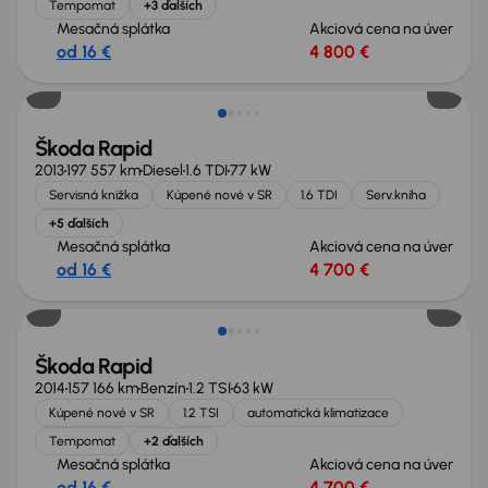
Tempomat
+3 ďalších
Mesačná splátka
Akciová cena na úver
od 16 €
4 800 €
Škoda Rapid
2013
197 557 km
Diesel
1.6 TDI
77 kW
Servisná knižka
Kúpené nové v SR
1.6 TDI
Serv.kniha
+5 ďalších
Mesačná splátka
Akciová cena na úver
od 16 €
4 700 €
Škoda Rapid
2014
157 166 km
Benzín
1.2 TSI
63 kW
Kúpené nové v SR
1.2 TSI
automatická klimatizace
Tempomat
+2 ďalších
Mesačná splátka
Akciová cena na úver
od 16 €
4 700 €