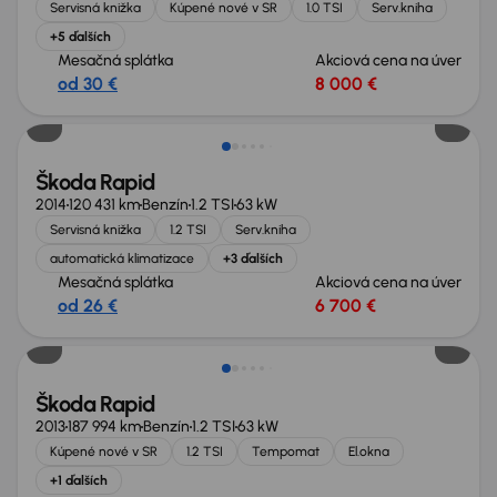
Servisná knižka
Kúpené nové v SR
1.0 TSI
Serv.kniha
+5 ďalších
Mesačná splátka
Akciová cena na úver
od 30 €
8 000 €
Škoda Rapid
2014
120 431 km
Benzín
1.2 TSI
63 kW
Servisná knižka
1.2 TSI
Serv.kniha
automatická klimatizace
+3 ďalších
Mesačná splátka
Akciová cena na úver
od 26 €
6 700 €
Škoda Rapid
2013
187 994 km
Benzín
1.2 TSI
63 kW
Kúpené nové v SR
1.2 TSI
Tempomat
El.okna
+1 ďalších