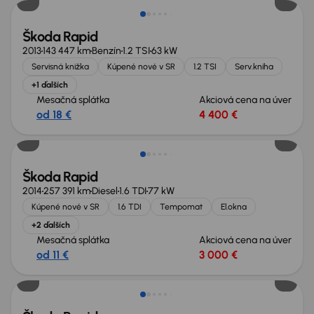
Škoda Rapid
2013
143 447 km
Benzín
1.2 TSI
63 kW
Servisná knižka
Kúpené nové v SR
1.2 TSI
Serv.kniha
+1 ďalších
Mesačná splátka
Akciová cena na úver
od 18 €
4 400 €
Škoda Rapid
2014
257 391 km
Diesel
1.6 TDI
77 kW
Kúpené nové v SR
1.6 TDI
Tempomat
El.okna
+2 ďalších
Mesačná splátka
Akciová cena na úver
od 11 €
3 000 €
Zlacnené o 500 €