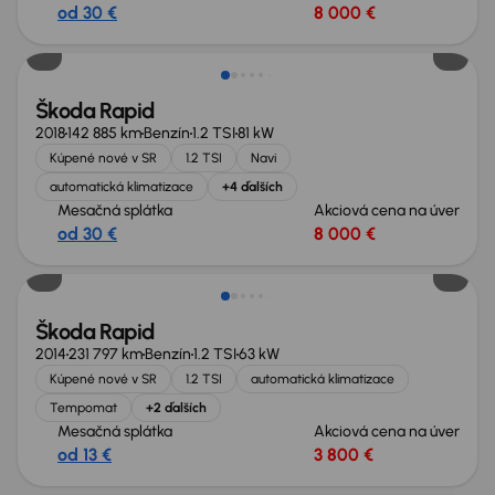
od 30 €
8 000 €
Škoda Rapid
2018
142 885 km
Benzín
1.2 TSI
81 kW
Kúpené nové v SR
1.2 TSI
Navi
automatická klimatizace
+4 ďalších
Mesačná splátka
Akciová cena na úver
od 30 €
8 000 €
Škoda Rapid
2014
231 797 km
Benzín
1.2 TSI
63 kW
Kúpené nové v SR
1.2 TSI
automatická klimatizace
Tempomat
+2 ďalších
Mesačná splátka
Akciová cena na úver
od 13 €
3 800 €