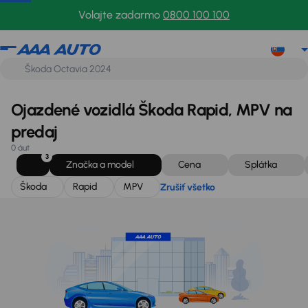
Škoda
Rapid
MPV
Zrušiť všetko
Volajte zadarmo
0800 100 100
Ojazdené vozidlá Škoda Rapid, MPV na
predaj
0 áut
3
Značka a model
Cena
Splátka
Škoda
Rapid
MPV
Zrušiť všetko