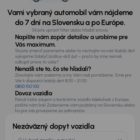
Vami vybraný automobil vám nájdeme
do 7 dní na Slovensku a po Európe.
Skúste upraviť filter alebo hľadať znova.
Napíšte nám zopár detailov a urobíme pre
Vás maximum.
Skúste zmeniť parametre alebo to nechajte na nás! Každý deň
vykúpime [[dailyCarsBuy-sk]] áut – prečo by sme nemali
odkúpiť práve to vaše?
Nenašli ste to, čo ste hľadali?
Zavolajte nám zadarmo a my Vám radi pomôžeme. Sme pre
Vás k dispozícii každý deň 8:00 - 21:00.
0800 100 100
Dovoz vozidla
Pokiaľ máte záujem o konkrétne vozidlo kdekoľvek v Európe,
pošlite nám link! Zoženieme vám podobný na Slovensku alebo
ho pre vás privezieme zo zahraničia.
Nezáväzný dopyt vozidla