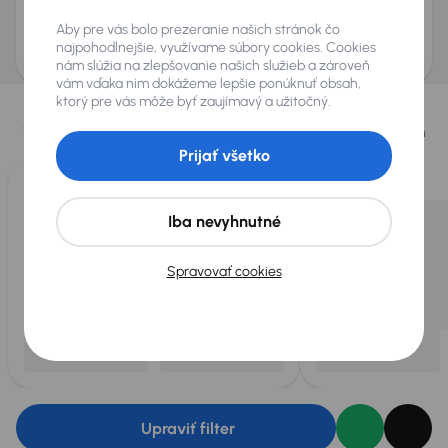
Odoslať dopyt
Aby pre vás bolo prezeranie našich stránok čo
AURES Holdings a.s., so sídlom Dopravákov 874/15, Čimice, 184 00 Praha 8 bude
uchovávať a spracovávať vaše osobné údaje v súlade so zásadami ochrany a
najpohodlnejšie, využívame súbory cookies. Cookies
spracovania
osobných údajov
.
nám slúžia na zlepšovanie našich služieb a zároveň
vám vďaka nim dokážeme lepšie ponúknuť obsah,
Vybrali sme pre vás
ktorý pre vás môže byť zaujímavý a užitočný.
Vyberáme pre vás tie
najlepšie vozidlá
z našej ponuky. Každý deň
pre vás vykúpime
až 400 vozidiel
.
Prijať všetko
Iba nevyhnutné
Spravovať cookies
Upraviť filter