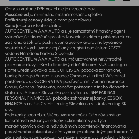
Ceny sú vrátane DPH pokiaľ nie je uvedené inak.
Mesačne od
je minimálna možná mesačná splátka.
Preškrtnutý cenový údaj
je cena pred zľavou.
Cena
je cena aktuálne platná.
AUTOCENTRUM AAA AUTO a.s. je samostatný finančný agent
vykonávajúci finančné sprostredkovanie v sektore poistenia alebo
zaistenia a sektore poskytovania úverov, úverov na bývanie a
spotrebiteľských úverov zapísaný v registri pod číslom 203771
vedený Národnou bankou Slovenska.
AUTOCENTRUM AAA AUTO a.s. má uzatvorené nevýhradné
písomné zmluvy s týmito finančnými inštitúciami: VÚB Leasing, a.s.,
Home Credit Slovakia, a.s., COFIDIS SA, pobočka zahraničnej
banky, Fortegra Europe Insurance Company Limited, Wüstenrot
poisťovňa, a.s., KOOPERATIVA poisťovňa, a.s. Vienna Insurance
Group, Generali Poisťovňa, pobočka poisťovne z iného členského
štátu a. s., Allianz - Slovenská poisťovňa, a.s., BNP PARIBAS
PERSONAL FINANCE SA, pobočka zahraničnej banky, ESSOX
FINANCE, s.r.o., UniCredit Leasing Slovakia, a.s., sAutoleasing SK –
s.r.o.
Podmienky spotrebiteľského úveru sa môžu líšiť v závislosti od
konkrétnych vstupných údajov, zákazníkom využitých
marketingových akcií a individuálnych podmienok financovania
poskytnutého zákazníkovi ním vybraným obchodným partnerom. V
závislosti od výberu zákazníka môže ísť o úverový produkt, v ktorom