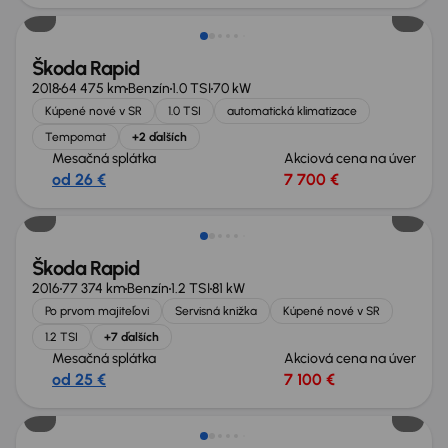
Škoda Rapid
2018
64 475 km
Benzín
1.0 TSI
70 kW
Kúpené nové v SR
1.0 TSI
automatická klimatizace
Tempomat
+2 ďalších
Mesačná splátka
Akciová cena na úver
od 26 €
7 700 €
Škoda Rapid
2016
77 374 km
Benzín
1.2 TSI
81 kW
Po prvom majiteľovi
Servisná knižka
Kúpené nové v SR
1.2 TSI
+7 ďalších
Mesačná splátka
Akciová cena na úver
od 25 €
7 100 €
Možnosť odpočtu DPH