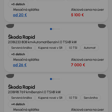
+5 ďalších
Mesačná splátka
Akciová cena na úver
od 20 €
5 100 €
Nové v ponuke
Škoda Rapid
2018
233 808 km
Automat
Benzín
1.0 TSI
81 kW
Servisná knižka
Kúpené nové v SR
1.0 TSI
Automat
+5 ďalších
Mesačná splátka
Akciová cena na úver
od 26 €
7 000 €
Škoda Rapid
2018
98 769 km
Benzín
1.0 TSI
81 kW
Servisná knižka
Kúpené nové v SR
1.0 TSI
Serv.kniha
+4 ďalších
Mesačná splátka
Akciová cena na úver