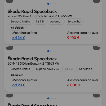
Škoda Rapid Spaceback
2016
91 050 km
Automat
Benzín
1.2 TSI
66 kW
Servisná knižka
1.2 TSI
Automat
Serv.kniha
+5 ďalších
Mesačná splátka
Akciová cena na úver
od 34 €
9 100 €
Škoda Rapid Spaceback
2014
143 510 km
Benzín
1.2 TSI
63 kW
Servisná knižka
Kúpené nové v SR
1.2 TSI
Serv.kniha
+3 ďalších
Mesačná splátka
Akciová cena na úver
od 23 €
6 000 €