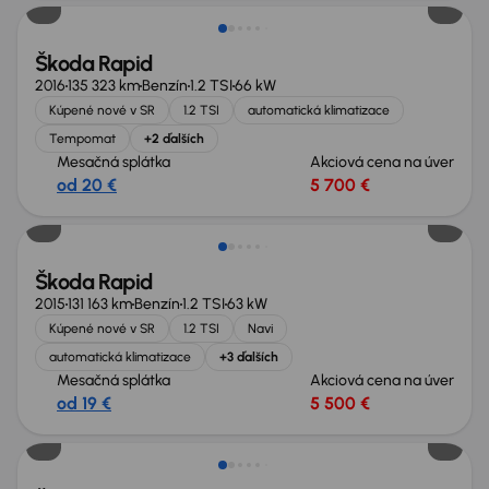
Škoda Rapid
2016
135 323 km
Benzín
1.2 TSI
66 kW
Kúpené nové v SR
1.2 TSI
automatická klimatizace
Tempomat
+2 ďalších
Mesačná splátka
Akciová cena na úver
od 20 €
5 700 €
Škoda Rapid
2015
131 163 km
Benzín
1.2 TSI
63 kW
Kúpené nové v SR
1.2 TSI
Navi
automatická klimatizace
+3 ďalších
Mesačná splátka
Akciová cena na úver
od 19 €
5 500 €