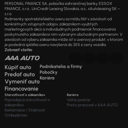
PERSONAL FINANCE SA, pobočka zahraničnej banky, ESSOX
FINANCE, s.r.o., UniCredit Leasing Slovakia, a.s., sAutoleasing SK –
s.r.o.
Podmienky spotrebiteľského úveru sa môžu líšiť v závislosti od
konkrétnych vstupných údajov, zákazníkom využitých
marketingových akcií a individuálnych podmienok financovania
poskytnutého zákazníkovi ním vybraným obchodným partnerom. V
závislosti od výberu zákazníka môže ísť o úverový produkt, v ktorom
je posledná splátka úveru navýšená do 35% z ceny vozidla.
Zobraziť všetko
Kúpiť auto
Podnikatelia a firmy
Pobočky
Predať auto
Kariéra
Vymeniť auto
Financovanie
Starostlivosť o zákazníkov
Kariéra
Popredajná starostlivosť o
Voľné pozície
zákazníkov
Prečo pracovať v AAA AUTO
Reklamácie / Sťažnosti
Ombudsman