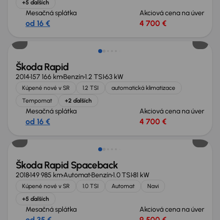
+5 ďalších
Mesačná splátka
Akciová cena na úver
od 16 €
4 700 €
Škoda Rapid
2014
157 166 km
Benzín
1.2 TSI
63 kW
Kúpené nové v SR
1.2 TSI
automatická klimatizace
Tempomat
+2 ďalších
Mesačná splátka
Akciová cena na úver
od 16 €
4 700 €
Škoda Rapid Spaceback
2018
149 985 km
Automat
Benzín
1.0 TSI
81 kW
Kúpené nové v SR
1.0 TSI
Automat
Navi
+5 ďalších
Mesačná splátka
Akciová cena na úver
od 35 €
9 500 €