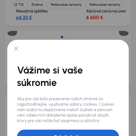
1.2 TSI
El.okna
Parkovacie senzory
Parkovacie senzory
Mesačná splátka
Akciová cena na úver
od 23 €
6 600 €
Škoda Rapid
2016
145 444 km
Benzín
1.2 TSI
81 kW
Servisná knižka
Kúpené nové v SR
1.2 TSI
Serv.kniha
Vážime si vaše
+5 ďalších
Mesačná splátka
Akciová cena na úver
súkromie
od 22 €
6 400 €
Aby pre vás bolo prezeranie našich stránok čo
najpohodlnejšie, využívame súbory cookies. Cookies
Škoda Rapid
nám slúžia na zlepšovanie našich služieb a zároveň
2015
152 726 km
Benzín
1.2 TSI
81 kW
vám vďaka nim dokážeme lepšie ponúknuť obsah,
ktorý pre vás môže byť zaujímavý a užitočný.
Servisná knižka
Kúpené nové v SR
1.2 TSI
Serv.kniha
+4 ďalších
Mesačná splátka
Akciová cena na úver