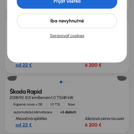
Prijať všetko
od 22 €
6 200 €
Iba nevyhnutné
Škoda Rapid
Spravovať cookies
2016
163 633 km
Benzín
1.2 TSI
81 kW
Po prvom majiteľovi
Servisná knižka
Kúpené nové v SR
1.2 TSI
+7 ďalších
Mesačná splátka
Akciová cena na úver
od 22 €
6 200 €
Škoda Rapid
2018
192 501 km
Benzín
1.0 TSI
81 kW
Kúpené nové v SR
1.0 TSI
Navi
automatická klimatizace
+3 ďalších
Mesačná splátka
Akciová cena na úver
od 22 €
6 200 €