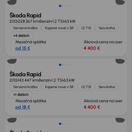
Škoda Rapid
2013
228 367 km
Benzín
1.2 TSI
63 kW
Servisná knižka
Kúpené nové v SR
1.2 TSI
Serv.kniha
+4 ďalších
Mesačná splátka
Akciová cena na úver
od 15 €
4 400 €
Škoda Rapid
2013
143 447 km
Benzín
1.2 TSI
63 kW
Servisná knižka
Kúpené nové v SR
1.2 TSI
Serv.kniha
+1 ďalších
Mesačná splátka
Akciová cena na úver
od 18 €
4 400 €