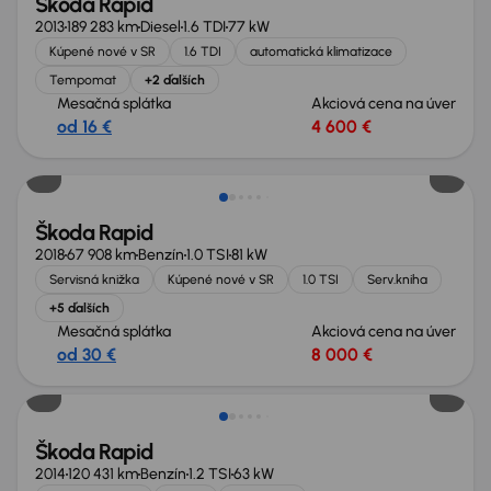
Škoda Rapid
2013
189 283 km
Diesel
1.6 TDI
77 kW
Kúpené nové v SR
1.6 TDI
automatická klimatizace
Tempomat
+2 ďalších
Mesačná splátka
Akciová cena na úver
od 16 €
4 600 €
Škoda Rapid
2018
67 908 km
Benzín
1.0 TSI
81 kW
Servisná knižka
Kúpené nové v SR
1.0 TSI
Serv.kniha
+5 ďalších
Mesačná splátka
Akciová cena na úver
od 30 €
8 000 €
Škoda Rapid
2014
120 431 km
Benzín
1.2 TSI
63 kW