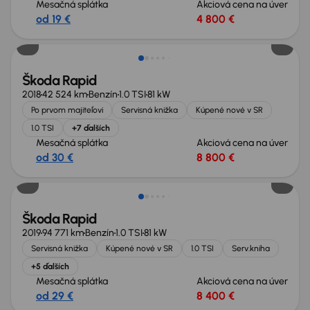
Mesačná splátka
Akciová cena na úver
od 19 €
4 800 €
Škoda Rapid
2018
42 524 km
Benzín
1.0 TSI
81 kW
Po prvom majiteľovi
Servisná knižka
Kúpené nové v SR
1.0 TSI
+7 ďalších
Mesačná splátka
Akciová cena na úver
od 30 €
8 800 €
Škoda Rapid
2019
94 771 km
Benzín
1.0 TSI
81 kW
Servisná knižka
Kúpené nové v SR
1.0 TSI
Serv.kniha
+5 ďalších
Mesačná splátka
Akciová cena na úver
od 29 €
8 400 €