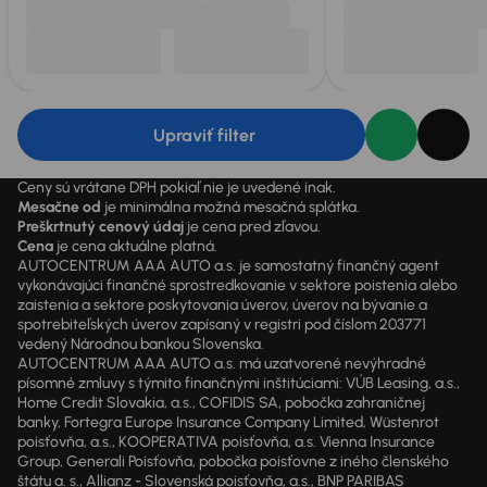
Upraviť filter
Ceny sú vrátane DPH pokiaľ nie je uvedené inak.
Mesačne od
je minimálna možná mesačná splátka.
Preškrtnutý cenový údaj
je cena pred zľavou.
Cena
je cena aktuálne platná.
AUTOCENTRUM AAA AUTO a.s. je samostatný finančný agent
vykonávajúci finančné sprostredkovanie v sektore poistenia alebo
zaistenia a sektore poskytovania úverov, úverov na bývanie a
spotrebiteľských úverov zapísaný v registri pod číslom 203771
vedený Národnou bankou Slovenska.
AUTOCENTRUM AAA AUTO a.s. má uzatvorené nevýhradné
písomné zmluvy s týmito finančnými inštitúciami: VÚB Leasing, a.s.,
Home Credit Slovakia, a.s., COFIDIS SA, pobočka zahraničnej
banky, Fortegra Europe Insurance Company Limited, Wüstenrot
poisťovňa, a.s., KOOPERATIVA poisťovňa, a.s. Vienna Insurance
Group, Generali Poisťovňa, pobočka poisťovne z iného členského
štátu a. s., Allianz - Slovenská poisťovňa, a.s., BNP PARIBAS