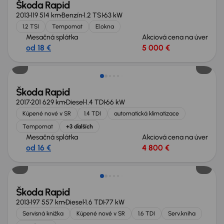
Škoda Rapid
2013
119 514 km
Benzín
1.2 TSI
63 kW
1.2 TSI
Tempomat
El.okna
Mesačná splátka
Akciová cena na úver
od 18 €
5 000 €
Škoda Rapid
2017
201 629 km
Diesel
1.4 TDI
66 kW
Kúpené nové v SR
1.4 TDI
automatická klimatizace
Tempomat
+3 ďalších
Mesačná splátka
Akciová cena na úver
od 16 €
4 800 €
Škoda Rapid
2013
197 557 km
Diesel
1.6 TDI
77 kW
Servisná knižka
Kúpené nové v SR
1.6 TDI
Serv.kniha