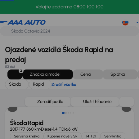
Škoda
Rapid
Zrušiť všetko
Volajte zadarmo
0800 100 100
Ojazdené vozidlá Škoda Rapid na
predaj
53 áut
2
Značka a model
Cena
Splátka
Škoda
Rapid
Zrušiť všetko
Zlacnené o 500 €
Zoradiť podľa
Uložiť hľadanie
Škoda Rapid
2017
177 860 km
Diesel
1.4 TDI
66 kW
Servisná knižka
Kúpené nové v SR
1.4 TDI
Serv.kniha