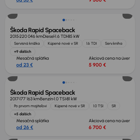
Škoda Rapid Spaceback
2015
220 046 km
Diesel
1.6 TDI
85 kW
Servisná knižka
Kúpené nové v SR
1.6 TDI
Serv.kniha
+9 ďalších
Mesačná splátka
Akciová cena na úver
od 23 €
5 900 €
Nové v ponuke
Škoda Rapid Spaceback
2017
177 163 km
Benzín
1.0 TSI
81 kW
Po prvom majiteľovi
Kúpené nové v SR
1.0 TSI
SR
+5 ďalších
Mesačná splátka
Akciová cena na úver
od 26 €
6 700 €
Nové v ponuke