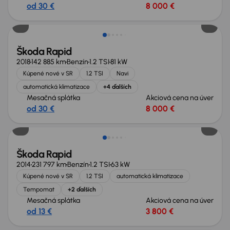
od 30 €
8 000 €
Škoda Rapid
2018
142 885 km
Benzín
1.2 TSI
81 kW
Kúpené nové v SR
1.2 TSI
Navi
automatická klimatizace
+4 ďalších
Mesačná splátka
Akciová cena na úver
od 30 €
8 000 €
Škoda Rapid
2014
231 797 km
Benzín
1.2 TSI
63 kW
Kúpené nové v SR
1.2 TSI
automatická klimatizace
Tempomat
+2 ďalších
Mesačná splátka
Akciová cena na úver
od 13 €
3 800 €
Zlacnené o 500 €