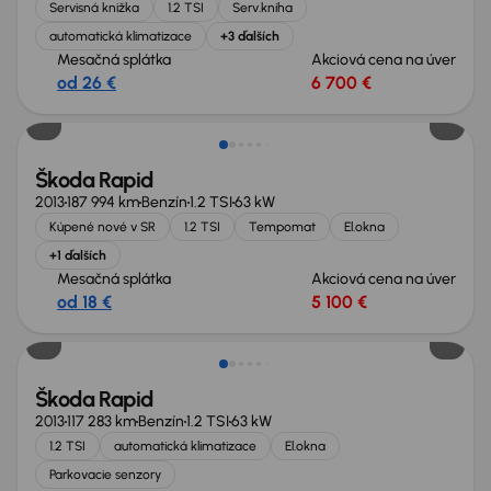
Servisná knižka
1.2 TSI
Serv.kniha
automatická klimatizace
+3 ďalších
Mesačná splátka
Akciová cena na úver
od 26 €
6 700 €
Škoda Rapid
2013
187 994 km
Benzín
1.2 TSI
63 kW
Kúpené nové v SR
1.2 TSI
Tempomat
El.okna
+1 ďalších
Mesačná splátka
Akciová cena na úver
od 18 €
5 100 €
Škoda Rapid
2013
117 283 km
Benzín
1.2 TSI
63 kW
1.2 TSI
automatická klimatizace
El.okna
Parkovacie senzory