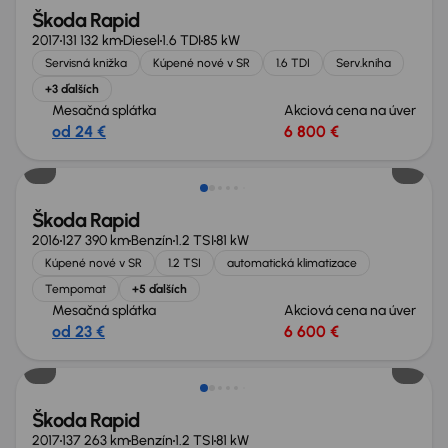
Škoda Rapid
2017
131 132 km
Diesel
1.6 TDI
85 kW
Servisná knižka
Kúpené nové v SR
1.6 TDI
Serv.kniha
+3 ďalších
Mesačná splátka
Akciová cena na úver
od 24 €
6 800 €
Škoda Rapid
2016
127 390 km
Benzín
1.2 TSI
81 kW
Kúpené nové v SR
1.2 TSI
automatická klimatizace
Tempomat
+5 ďalších
Mesačná splátka
Akciová cena na úver
od 23 €
6 600 €
Škoda Rapid
2017
137 263 km
Benzín
1.2 TSI
81 kW