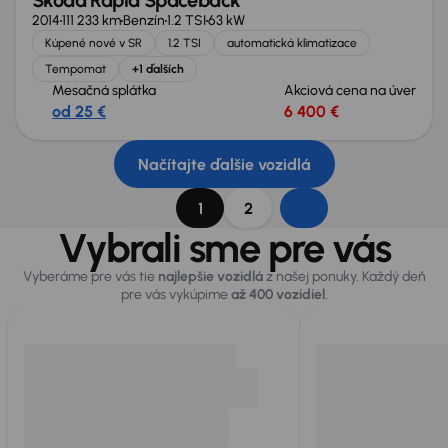
Škoda Rapid Spaceback
2014
111 233 km
Benzín
1.2 TSI
63 kW
Kúpené nové v SR
1.2 TSI
automatická klimatizace
Tempomat
+1 ďalších
Mesačná splátka
Akciová cena na úver
od 25 €
6 400 €
Načítajte ďalšie vozidlá
1
2
Vybrali sme pre vás
Vyberáme pre vás tie
najlepšie vozidlá
z našej ponuky. Každý deň
pre vás vykúpime
až 400 vozidiel
.