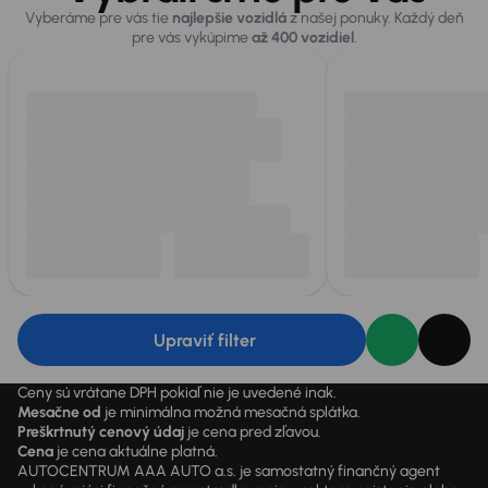
Vyberáme pre vás tie
najlepšie vozidlá
z našej ponuky. Každý deň
pre vás vykúpime
až 400 vozidiel
.
Upraviť filter
Ceny sú vrátane DPH pokiaľ nie je uvedené inak.
Mesačne od
je minimálna možná mesačná splátka.
Preškrtnutý cenový údaj
je cena pred zľavou.
Cena
je cena aktuálne platná.
AUTOCENTRUM AAA AUTO a.s. je samostatný finančný agent