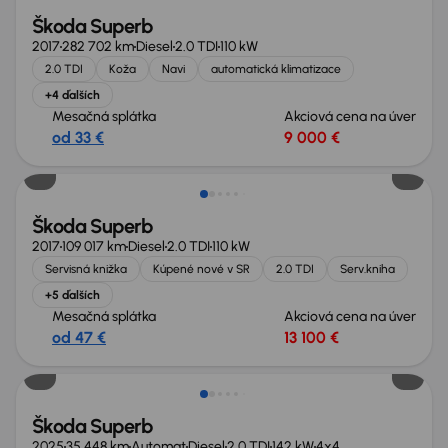
Škoda Superb
2017
282 702 km
Diesel
2.0 TDI
110 kW
2.0 TDI
Koža
Navi
automatická klimatizace
+4 ďalších
Mesačná splátka
Akciová cena na úver
od 33 €
9 000 €
Zlacnené o 1 400 €
Škoda Superb
2017
109 017 km
Diesel
2.0 TDI
110 kW
Servisná knižka
Kúpené nové v SR
2.0 TDI
Serv.kniha
+5 ďalších
Mesačná splátka
Akciová cena na úver
od 47 €
13 100 €
Ušetríte 15 200 €
Škoda Superb
2025
35 448 km
Automat
Diesel
2.0 TDI
142 kW
4x4