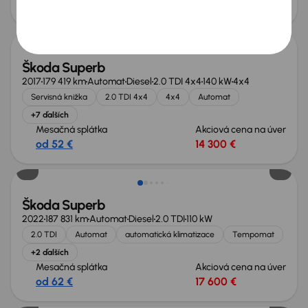
od 57 €
16 000 €
Nové v ponuke
Škoda Superb
2017
179 419 km
Automat
Diesel
2.0 TDI 4x4
140 kW
4x4
Servisná knižka
2.0 TDI 4x4
4x4
Automat
+7 ďalších
Mesačná splátka
Akciová cena na úver
od 52 €
14 300 €
Škoda Superb
2022
187 831 km
Automat
Diesel
2.0 TDI
110 kW
2.0 TDI
Automat
automatická klimatizace
Tempomat
+2 ďalších
Mesačná splátka
Akciová cena na úver
od 62 €
17 600 €
Zlacnené o 500 €