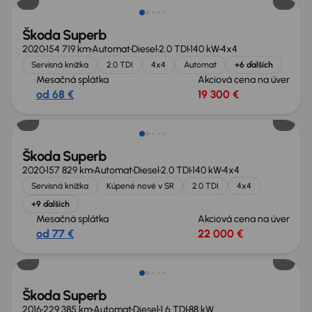
Škoda Superb
2020
154 719 km
Automat
Diesel
2.0 TDI
140 kW
4x4
Servisná knižka
2.0 TDI
4x4
Automat
+6 ďalších
Mesačná splátka
Akciová cena na úver
od 68 €
19 300 €
Škoda Superb
2020
157 829 km
Automat
Diesel
2.0 TDI
140 kW
4x4
Servisná knižka
Kúpené nové v SR
2.0 TDI
4x4
+9 ďalších
Mesačná splátka
Akciová cena na úver
od 77 €
22 000 €
Škoda Superb
2016
229 385 km
Automat
Diesel
1.6 TDI
88 kW