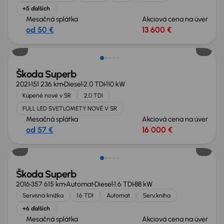
+5 ďalších
Mesačná splátka
Akciová cena na úver
od 50 €
13 600 €
Škoda Superb
2021
151 236 km
Diesel
2.0 TDI
110 kW
Kúpené nové v SR
2.0 TDI
FULL LED SVETLOMETY NOVÉ V SR
Mesačná splátka
Akciová cena na úver
od 57 €
16 000 €
Zlacnené o 1 000 €
Škoda Superb
2016
357 615 km
Automat
Diesel
1.6 TDI
88 kW
Servisná knižka
1.6 TDI
Automat
Serv.kniha
+6 ďalších
Mesačná splátka
Akciová cena na úver