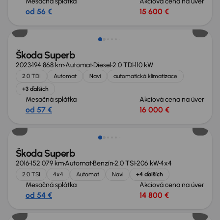
Mesačná splátka
Akciová cena na úver
od 56 €
15 600 €
Škoda Superb
2023
194 868 km
Automat
Diesel
2.0 TDI
110 kW
2.0 TDI
Automat
Navi
automatická klimatizace
+3 ďalších
Mesačná splátka
Akciová cena na úver
od 57 €
16 000 €
Škoda Superb
2016
152 079 km
Automat
Benzín
2.0 TSI
206 kW
4x4
2.0 TSI
4x4
Automat
Navi
+4 ďalších
Mesačná splátka
Akciová cena na úver
od 54 €
14 800 €