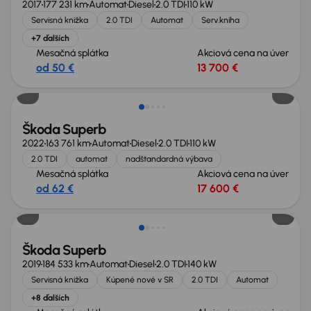
2017
177 231 km
Automat
Diesel
2.0 TDI
110 kW
Servisná knižka
2.0 TDI
Automat
Serv.kniha
+7 ďalších
Mesačná splátka
Akciová cena na úver
od 50 €
13 700 €
Škoda Superb
2022
163 761 km
Automat
Diesel
2.0 TDI
110 kW
2.0 TDI
automat
nadštandardná výbava
Mesačná splátka
Akciová cena na úver
od 62 €
17 600 €
Zlacnené o 400 €
Škoda Superb
2019
184 533 km
Automat
Diesel
2.0 TDI
140 kW
Servisná knižka
Kúpené nové v SR
2.0 TDI
Automat
+8 ďalších