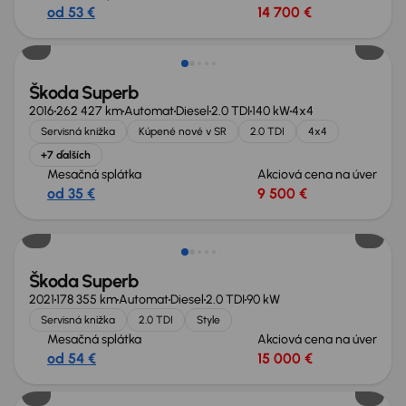
od 53 €
14 700 €
Škoda Superb
2016
262 427 km
Automat
Diesel
2.0 TDI
140 kW
4x4
Servisná knižka
Kúpené nové v SR
2.0 TDI
4x4
+7 ďalších
Mesačná splátka
Akciová cena na úver
od 35 €
9 500 €
Škoda Superb
2021
178 355 km
Automat
Diesel
2.0 TDI
90 kW
Servisná knižka
2.0 TDI
Style
Mesačná splátka
Akciová cena na úver
od 54 €
15 000 €