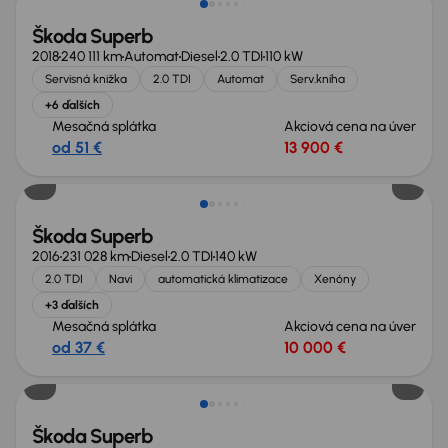
Škoda Superb
2018
240 111 km
Automat
Diesel
2.0 TDI
110 kW
Servisná knižka
2.0 TDI
Automat
Serv.kniha
+6 ďalších
Mesačná splátka
Akciová cena na úver
od 51 €
13 900 €
Škoda Superb
2016
231 028 km
Diesel
2.0 TDI
140 kW
2.0 TDI
Navi
automatická klimatizace
Xenóny
+3 ďalších
Mesačná splátka
Akciová cena na úver
od 37 €
10 000 €
Nové v ponuke
Škoda Superb