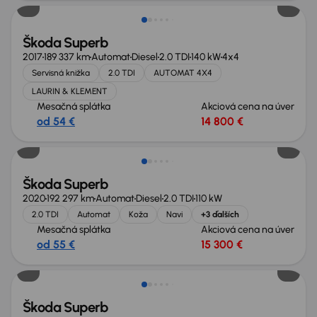
Škoda Superb
2017
189 337 km
Automat
Diesel
2.0 TDI
140 kW
4x4
Servisná knižka
2.0 TDI
AUTOMAT 4X4
LAURIN & KLEMENT
Mesačná splátka
Akciová cena na úver
od 54 €
14 800 €
Škoda Superb
2020
192 297 km
Automat
Diesel
2.0 TDI
110 kW
2.0 TDI
Automat
Koža
Navi
+3 ďalších
Mesačná splátka
Akciová cena na úver
od 55 €
15 300 €
Extra zľava 850 €
Škoda Superb