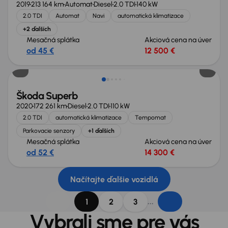
2019
213 164 km
Automat
Diesel
2.0 TDI
140 kW
2.0 TDI
Automat
Navi
automatická klimatizace
+2 ďalších
Mesačná splátka
Akciová cena na úver
od 45 €
12 500 €
Nové v ponuke
Škoda Superb
2020
172 261 km
Diesel
2.0 TDI
110 kW
2.0 TDI
automatická klimatizace
Tempomat
Parkovacie senzory
+1 ďalších
Mesačná splátka
Akciová cena na úver
od 52 €
14 300 €
Načítajte ďalšie vozidlá
...
1
2
3
Vybrali sme pre vás