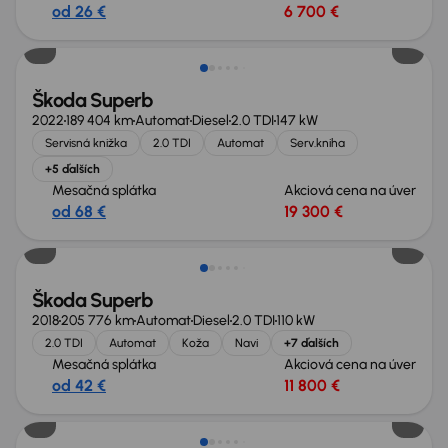
od 26 €
6 700 €
Škoda Superb
2022
189 404 km
Automat
Diesel
2.0 TDI
147 kW
Servisná knižka
2.0 TDI
Automat
Serv.kniha
+5 ďalších
Mesačná splátka
Akciová cena na úver
od 68 €
19 300 €
Zlacnené o 700 €
Škoda Superb
2018
205 776 km
Automat
Diesel
2.0 TDI
110 kW
2.0 TDI
Automat
Koža
Navi
+7 ďalších
Mesačná splátka
Akciová cena na úver
od 42 €
11 800 €
Zlacnené o 800 €