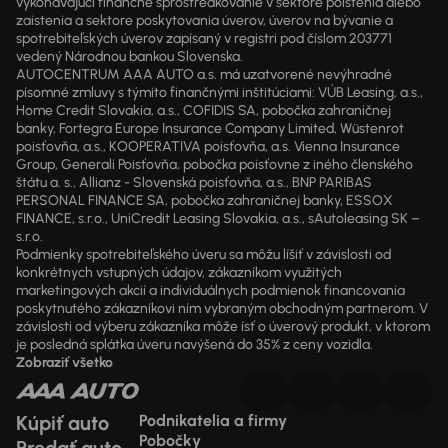
vykonávajúci finančné sprostredkovanie v sektore poistenia alebo
zaistenia a sektore poskytovania úverov, úverov na bývanie a
spotrebiteľských úverov zapísaný v registri pod číslom 203771
vedený Národnou bankou Slovenska.
AUTOCENTRUM AAA AUTO a.s. má uzatvorené nevýhradné
písomné zmluvy s týmito finančnými inštitúciami: VÚB Leasing, a.s.,
Home Credit Slovakia, a.s., COFIDIS SA, pobočka zahraničnej
banky, Fortegra Europe Insurance Company Limited, Wüstenrot
poisťovňa, a.s., KOOPERATIVA poisťovňa, a.s. Vienna Insurance
Group, Generali Poisťovňa, pobočka poisťovne z iného členského
štátu a. s., Allianz - Slovenská poisťovňa, a.s., BNP PARIBAS
PERSONAL FINANCE SA, pobočka zahraničnej banky, ESSOX
FINANCE, s.r.o., UniCredit Leasing Slovakia, a.s., sAutoleasing SK –
s.r.o.
Podmienky spotrebiteľského úveru sa môžu líšiť v závislosti od
konkrétnych vstupných údajov, zákazníkom využitých
marketingových akcií a individuálnych podmienok financovania
poskytnutého zákazníkovi ním vybraným obchodným partnerom. V
závislosti od výberu zákazníka môže ísť o úverový produkt, v ktorom
je posledná splátka úveru navýšená do 35% z ceny vozidla.
Zobraziť všetko
Kúpiť auto
Podnikatelia a firmy
Pobočky