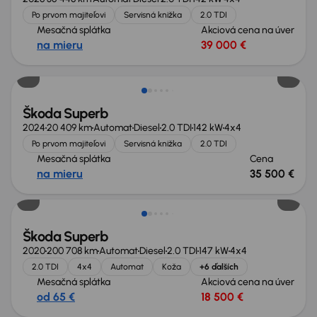
Po prvom majiteľovi
Servisná knižka
2.0 TDI
Mesačná splátka
Akciová cena na úver
na mieru
39 000 €
Ušetríte 19 105 €
Škoda Superb
2024
20 409 km
Automat
Diesel
2.0 TDI
142 kW
4x4
Po prvom majiteľovi
Servisná knižka
2.0 TDI
Mesačná splátka
Cena
na mieru
35 500 €
Nové v ponuke
Škoda Superb
2020
200 708 km
Automat
Diesel
2.0 TDI
147 kW
4x4
2.0 TDI
4x4
Automat
Koža
+6 ďalších
Mesačná splátka
Akciová cena na úver
od 65 €
18 500 €
Zlacnené o 800 €