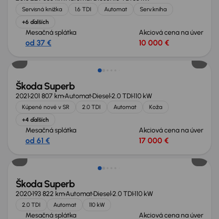
Servisná knižka
1.6 TDI
Automat
Serv.kniha
+6 ďalších
Mesačná splátka
Akciová cena na úver
od 37 €
10 000 €
Možnosť odpočtu DPH
Škoda Superb
2021
201 807 km
Automat
Diesel
2.0 TDI
110 kW
Kúpené nové v SR
2.0 TDI
Automat
Koža
+4 ďalších
Mesačná splátka
Akciová cena na úver
od 61 €
17 000 €
Škoda Superb
2020
193 822 km
Automat
Diesel
2.0 TDI
110 kW
2.0 TDI
Automat
110 kW
Mesačná splátka
Akciová cena na úver