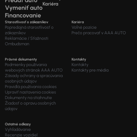
Predať auto
Kariéra
Vymeniť auto
Financovanie
Starostlivosť o zákazníkov
Kariéra
Popredajná starostlivosť o
Voľné pozície
zákazníkov
Prečo pracovať v AAA AUTO
Reklamácie / Sťažnosti
Ombudsman
Právné dokumenty
Kontakty
Podmienky používania
Kontakty
webových stránok AAA AUTO
Kontakty pre média
Zásady ochrany a spracúvania
osobných údajov
Pravidlá používania cookies
Upraviť nastavenia cookies
Dokumenty na stiahnutie
Žiadosť o opravu osobných
údajov
Ostatné odkazy
Vyhľadávanie
Recenzie vozidiel