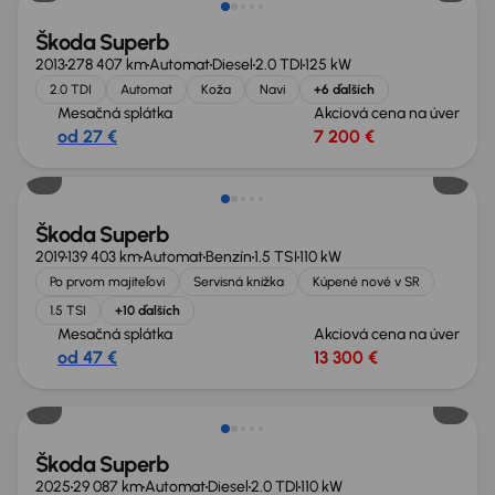
Škoda Superb
2013
278 407 km
Automat
Diesel
2.0 TDI
125 kW
2.0 TDI
Automat
Koža
Navi
+6 ďalších
Mesačná splátka
Akciová cena na úver
od 27 €
7 200 €
Zlacnené o 2 000 €
Škoda Superb
2019
139 403 km
Automat
Benzín
1.5 TSI
110 kW
Po prvom majiteľovi
Servisná knižka
Kúpené nové v SR
1.5 TSI
+10 ďalších
Mesačná splátka
Akciová cena na úver
od 47 €
13 300 €
Ušetríte 14 200 €
Škoda Superb
2025
29 087 km
Automat
Diesel
2.0 TDI
110 kW