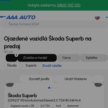
Škoda
Superb
Zrušiť všetko
Volajte zadarmo
0800 100 100
Ojazdené vozidlá Škoda Superb na
predaj
140 áut
2
Značka a model
Cena
Splátka
Škoda
Superb
Zrušiť všetko
Zlacnené o 1 900 €
Zoradiť podľa
Uložiť hľadanie
Škoda Superb
2019
217 913 km
Automat
Diesel
2.0 TDI
140 kW
4x4
Kúpené nové v SR
2.0 TDI
4x4
Automat